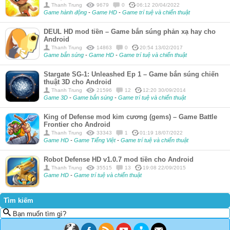
Thanh Trung
9679
0
06:12 20/04/2022
Game hành động
-
Game HD
-
Game trí tuệ và chiến thuật
DEUL HD mod tiền – Game bắn súng phản xạ hay cho
Android
Thanh Trung
14863
0
20:54 13/02/2017
Game bắn súng
-
Game HD
-
Game trí tuệ và chiến thuật
Stargate SG-1: Unleashed Ep 1 – Game bắn súng chiến
thuật 3D cho Android
Thanh Trung
21596
12
12:20 30/09/2014
Game 3D
-
Game bắn súng
-
Game trí tuệ và chiến thuật
King of Defense mod kim cương (gems) – Game Battle
Frontier cho Android
Thanh Trung
33343
1
01:19 18/07/2022
Game HD
-
Game Tiếng Việt
-
Game trí tuệ và chiến thuật
Robot Defense HD v1.0.7 mod tiền cho Android
Thanh Trung
35515
13
19:08 22/09/2015
Game HD
-
Game trí tuệ và chiến thuật
Tìm kiếm
Bạn muốn tìm gì?