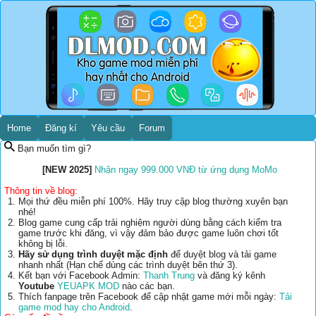
Home
Đăng kí
Yêu cầu
Forum
Bạn muốn tìm gì?
[NEW 2025]
Nhận ngay 999.000 VNĐ từ ứng dụng MoMo
Thông tin về blog:
Mọi thứ đều miễn phí 100%. Hãy truy cập blog thường xuyên bạn
nhé!
Blog game cung cấp trải nghiệm người dùng bằng cách kiểm tra
game trước khi đăng, vì vậy đảm bảo được game luôn chơi tốt
không bị lỗi.
Hãy sử dụng trình duyệt mặc định
để duyệt blog và tải game
nhanh nhất (Hạn chế dùng các trình duyệt bên thứ 3).
Kết bạn với Facebook Admin:
Thanh Trung
và đăng ký kênh
Youtube
YEUAPK MOD
nào các bạn.
Thích fanpage trên Facebook để cập nhật game mới mỗi ngày:
Tải
game mod hay cho Android
.