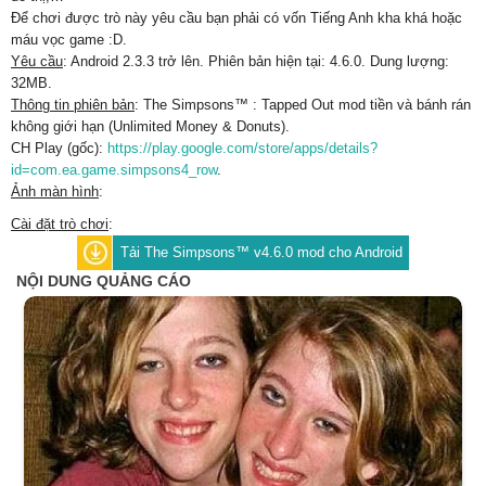
Để chơi được trò này yêu cầu bạn phải có vốn Tiếng Anh kha khá hoặc
máu vọc game :D.
Yêu cầu
: Android 2.3.3 trở lên. Phiên bản hiện tại: 4.6.0. Dung lượng:
32MB.
Thông tin phiên bản
: The Simpsons™ : Tapped Out mod tiền và bánh rán
không giới hạn (Unlimited Money & Donuts).
CH Play (gốc):
https://play.google.com/store/apps/details?
id=com.ea.game.simpsons4_row
.
Ảnh màn hình
:
Cài đặt trò chơi
:
Tải The Simpsons™ v4.6.0 mod cho Android