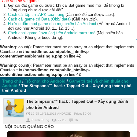
Các vấn đề về game:
Gỡ cài đặt game cũ trước khi cài đặt game mod mới để không bị
"Ứng dụng chưa được cài đặt".
Cách cài tập tin .APK của trang
(Cần mở để cài được .apk).
Cách cài game có Data (Obb/ data)
(Giải nén .zip).
Hướng dẫn mod game cho mọi phiên bản Android
(Hỗ trợ cả Android
đời cao như Android 10, 11, 12, 13...).
Cách chơi game Java (jar) trên Android mượt mà
(Mọi phiên bản
Android - Không bị buộc dừng).
Warning
: count(): Parameter must be an array or an object that implements
Countable in
/home/dlmod.com/public_html/wp-
content/themes/bione/single.php
on line
42
Warning
: count(): Parameter must be an array or an object that implements
Countable in
/home/dlmod.com/public_html/wp-
content/themes/bione/single.php
on line
42
Trang chủ
/
Trò chơi cho Android
/
Game trí tuệ và chiến thuật cho
Android
/
The Simpsons™ hack : Tapped Out – Xây dựng thành phố
trên Android
The Simpsons™ hack : Tapped Out – Xây dựng thành
phố trên Android
12:55 16/12/2013
ANDROID
-
Price: $
0.00
Thanh Trung
27119
16