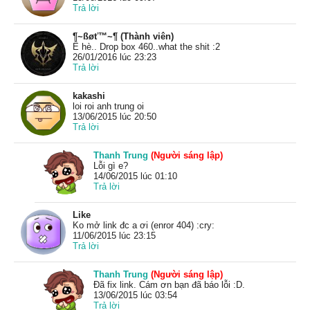
Trả lời
¶~ßøť™~¶ (Thành viên)
Ê hè.. Drop box 460..what the shit :2
26/01/2016 lúc 23:23
Trả lời
kakashi
loi roi anh trung oi
13/06/2015 lúc 20:50
Trả lời
Thanh Trung
(Người sáng lập)
Lỗi gì e?
14/06/2015 lúc 01:10
Trả lời
Like
Ko mở link đc a ơi (enror 404) :cry:
11/06/2015 lúc 23:15
Trả lời
Thanh Trung
(Người sáng lập)
Đã fix link. Cám ơn bạn đã báo lỗi :D.
13/06/2015 lúc 03:54
Trả lời