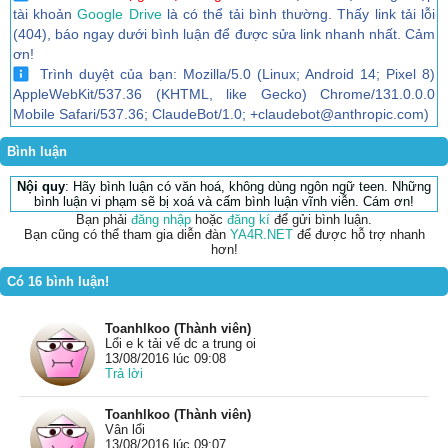
tài khoản
Google Drive
là có thể tải bình thường. Thấy link tải lỗi
(404), báo ngay dưới bình luận để được sửa link nhanh nhất. Cảm
ơn!
Trình duyệt của bạn: Mozilla/5.0 (Linux; Android 14; Pixel 8)
AppleWebKit/537.36 (KHTML, like Gecko) Chrome/131.0.0.0
Mobile Safari/537.36; ClaudeBot/1.0; +claudebot@anthropic.com)
Bình luận
Nội quy
: Hãy bình luận có văn hoá, không dùng ngôn ngữ teen. Những
bình luận vi phạm sẽ bị xoá và cấm bình luận vĩnh viễn. Cám ơn!
Bạn phải
đăng nhập
hoặc
đăng kí
để gửi bình luận.
Bạn cũng có thể tham gia diễn đàn
YA4R.NET
để được hỗ trợ nhanh
hơn!
Có 16 bình luận!
Toanhlkoo (Thành viên)
Lổi e k tải vế dc a trung oi
13/08/2016 lúc 09:08
Trả lời
Toanhlkoo (Thành viên)
Vân lổi
13/08/2016 lúc 09:07