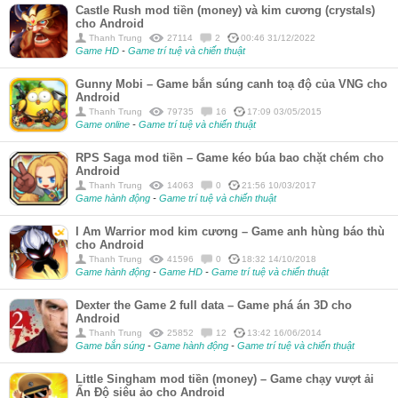
Castle Rush mod tiền (money) và kim cương (crystals)
cho Android
Thanh Trung
27114
2
00:46 31/12/2022
Game HD
-
Game trí tuệ và chiến thuật
Gunny Mobi – Game bắn súng canh toạ độ của VNG cho
Android
Thanh Trung
79735
16
17:09 03/05/2015
Game online
-
Game trí tuệ và chiến thuật
RPS Saga mod tiền – Game kéo búa bao chặt chém cho
Android
Thanh Trung
14063
0
21:56 10/03/2017
Game hành động
-
Game trí tuệ và chiến thuật
I Am Warrior mod kim cương – Game anh hùng báo thù
cho Android
Thanh Trung
41596
0
18:32 14/10/2018
Game hành động
-
Game HD
-
Game trí tuệ và chiến thuật
Dexter the Game 2 full data – Game phá án 3D cho
Android
Thanh Trung
25852
12
13:42 16/06/2014
Game bắn súng
-
Game hành động
-
Game trí tuệ và chiến thuật
Little Singham mod tiền (money) – Game chạy vượt ải
Ấn Độ siêu ảo cho Android