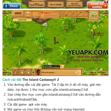
Cách cài đặt
The Island Castaway® 2
Vào đường dẫn cài đặt game. Tải 2 tập tin ở đó về máy, giải nén
data .zip được 1 thư mục com.g5e.islandcastaway2.full.
Sao chép thư mục com.g5e.islandcastaway2.full vào đường dẫn
/sdcard/Android/Obb.
Cài đặt game .apk vào máy.
Mở game và chơi thôi (Không cần mở mạng Internet).