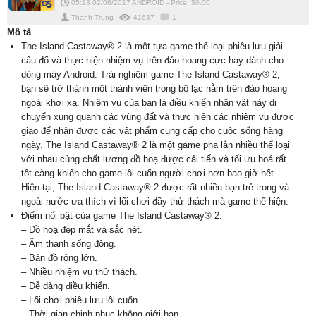
05:13 02/06/2017
ANDROID
-
Price: $
0.00
Thanh Trung
41637
1
Mô tả
The Island Castaway® 2 là một tựa game thể loại phiêu lưu giải
câu đố và thực hiện nhiệm vụ trên đảo hoang cực hay dành cho
dòng máy Android. Trải nghiệm game The Island Castaway® 2,
bạn sẽ trở thành một thành viên trong bộ lạc nằm trên đảo hoang
ngoài khơi xa. Nhiệm vụ của bạn là điều khiển nhân vật này di
chuyển xung quanh các vùng đất và thực hiện các nhiệm vụ được
giao để nhận được các vật phẩm cung cấp cho cuộc sống hàng
ngày. The Island Castaway® 2 là một game pha lẫn nhiều thể loại
với nhau cùng chất lượng đồ hoạ được cải tiến và tối ưu hoá rất
tốt càng khiến cho game lôi cuốn người chơi hơn bao giờ hết.
Hiện tại, The Island Castaway® 2 được rất nhiều bạn trẻ trong và
ngoài nước ưa thích vì lối chơi đầy thử thách mà game thể hiện.
Điểm nổi bật của game The Island Castaway® 2:
– Đồ hoạ đẹp mắt và sắc nét.
– Âm thanh sống động.
– Bản đồ rộng lớn.
– Nhiều nhiệm vụ thử thách.
– Dễ dàng điều khiển.
– Lối chơi phiêu lưu lôi cuốn.
– Thời gian chinh phục không giới hạn.