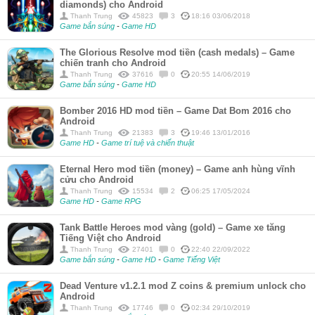
diamonds) cho Android
Thanh Trung
45823
3
18:16 03/06/2018
Game bắn súng
-
Game HD
The Glorious Resolve mod tiền (cash medals) – Game
chiến tranh cho Android
Thanh Trung
37616
0
20:55 14/06/2019
Game bắn súng
-
Game HD
Bomber 2016 HD mod tiền – Game Dat Bom 2016 cho
Android
Thanh Trung
21383
3
19:46 13/01/2016
Game HD
-
Game trí tuệ và chiến thuật
Eternal Hero mod tiền (money) – Game anh hùng vĩnh
cửu cho Android
Thanh Trung
15534
2
06:25 17/05/2024
Game HD
-
Game RPG
Tank Battle Heroes mod vàng (gold) – Game xe tăng
Tiếng Việt cho Android
Thanh Trung
27401
0
22:40 22/09/2022
Game bắn súng
-
Game HD
-
Game Tiếng Việt
Dead Venture v1.2.1 mod Z coins & premium unlock cho
Android
Thanh Trung
17746
0
02:34 29/10/2019