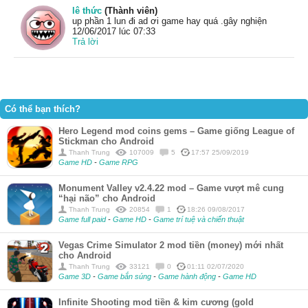
lê thức
(Thành viên)
up phần 1 lun đi ad ơi game hay quá .gây nghiện
12/06/2017 lúc 07:33
Trả lời
Có thể bạn thích?
Hero Legend mod coins gems – Game giống League of
Stickman cho Android
Thanh Trung
107009
5
17:57 25/09/2019
Game HD
-
Game RPG
Monument Valley v2.4.22 mod – Game vượt mê cung
“hại não” cho Android
Thanh Trung
20854
1
18:26 09/08/2017
Game full paid
-
Game HD
-
Game trí tuệ và chiến thuật
Vegas Crime Simulator 2 mod tiền (money) mới nhất
cho Android
Thanh Trung
33121
0
01:11 02/07/2020
Game 3D
-
Game bắn súng
-
Game hành động
-
Game HD
Infinite Shooting mod tiền & kim cương (gold