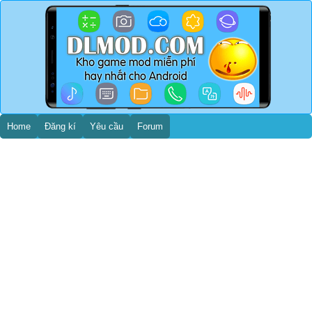
Home
Đăng kí
Yêu cầu
Forum