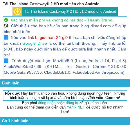
Tải The Island Castaway® 2 HD mod tiền cho Android
Tải The Island Castaway® 2 HD v1.2 mod cho Android
Xác nhận miễn phí và không có mã độc -
Thanh Trung.
Giới thiệu cho bạn bè của bạn trang blog dlmod.com để giúp
blog phát triển.
Nếu vào
link bị giới hạn 24 giờ
thì các bạn chỉ việc đăng nhập
tài khoản
Google Drive
là có thể tải bình thường. Thấy link tải lỗi
(404), báo ngay dưới bình luận để được sửa link nhanh nhất. Cảm
ơn!
Trình duyệt của bạn: Mozilla/5.0 (Linux; Android 14; Pixel 8)
AppleWebKit/537.36 (KHTML, like Gecko) Chrome/131.0.0.0
Mobile Safari/537.36; ClaudeBot/1.0; +claudebot@anthropic.com)
Bình luận
Nội quy
: Hãy bình luận có văn hoá, không dùng ngôn ngữ teen. Những
bình luận vi phạm sẽ bị xoá và cấm bình luận vĩnh viễn. Cám ơn!
Bạn phải
đăng nhập
hoặc
đăng kí
để gửi bình luận.
Bạn cũng có thể tham gia diễn đàn
YA4R.NET
để được hỗ trợ nhanh
hơn!
Có 1 bình luận!