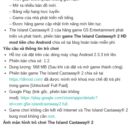
– Mở ra nhiều bản đồ mới.
– Bảng xếp hạng trực tuyến.
– Game của nhà phát triển nổi tiếng.
– Được hãng game cập nhật tính năng mới liên tục.
The Island Castaway® 2 của hãng game G5 Entertainment phát
triển và phát hành, phiên bản
game The Island Castaway® 2 HD
mod tiền cho Android
chia sẻ tại blog hoàn toàn miễn phí.
Yêu cầu và thông tin trò chơi
Hỗ trợ cài đặt trên các dòng máy chạy Android 2.3.3 trở lên.
Phiên bản chia sẻ: 1.2.
Dung lượng: 568 MB (Sau khi cài đặt và mở game thành công).
Phiên bản game The Island Castaway® 2 chia sẻ tại
https://dlmod.com/
đã được mình mở khoá mọi chế độ trả phí
trong game [Unlocked/ Full Paid].
Google Play (link gốc, phiên bản không
mod):
https://play.google.com/store/apps/details?
id=com.g5e.islandcastaway2.full
.
Game chơi không cần kết nối Internet và The Island Castaway® 2
bung mod không cần
root
.
Ảnh màn hình trò chơi The Island Castaway® 2