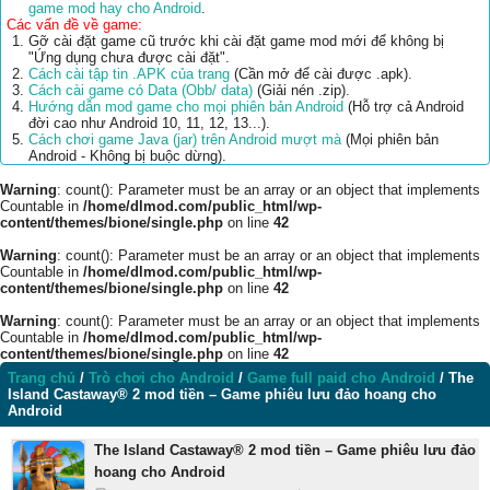
game mod hay cho Android
.
Các vấn đề về game:
Gỡ cài đặt game cũ trước khi cài đặt game mod mới để không bị
"Ứng dụng chưa được cài đặt".
Cách cài tập tin .APK của trang
(Cần mở để cài được .apk).
Cách cài game có Data (Obb/ data)
(Giải nén .zip).
Hướng dẫn mod game cho mọi phiên bản Android
(Hỗ trợ cả Android
đời cao như Android 10, 11, 12, 13...).
Cách chơi game Java (jar) trên Android mượt mà
(Mọi phiên bản
Android - Không bị buộc dừng).
Warning
: count(): Parameter must be an array or an object that implements
Countable in
/home/dlmod.com/public_html/wp-
content/themes/bione/single.php
on line
42
Warning
: count(): Parameter must be an array or an object that implements
Countable in
/home/dlmod.com/public_html/wp-
content/themes/bione/single.php
on line
42
Warning
: count(): Parameter must be an array or an object that implements
Countable in
/home/dlmod.com/public_html/wp-
content/themes/bione/single.php
on line
42
Trang chủ
/
Trò chơi cho Android
/
Game full paid cho Android
/
The
Island Castaway® 2 mod tiền – Game phiêu lưu đảo hoang cho
Android
The Island Castaway® 2 mod tiền – Game phiêu lưu đảo
hoang cho Android