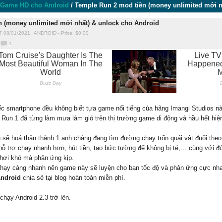
Game HD cho Android
/
Temple Run 2 mod tiền (money unlimited mới n
n (money unlimited mới nhất) & unlock cho Android
7 08/01/2021
ANDROID
-
Price: $
0.00
1
ếc smartphone đều không biết tựa game nổi tiếng của hãng Imangi Studios này
Run 1 đã từng làm mưa làm gió trên thị trường game di động và hầu hết hiện
ạn sẽ hoá thân thành 1 anh chàng đang tìm đường chạy trốn quái vật đuổi the
 trợ chạy nhanh hơn, hút tiền, tạo bức tường để không bị té,… cùng với đó
hơi khó mà phản ứng kịp.
chạy càng nhanh nên game này sẽ luyện cho bạn tốc độ và phản ứng cực nhanh
ndroid
chia sẻ tại blog hoàn toàn miễn phí.
chạy Android 2.3 trở lên.