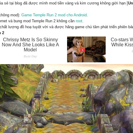
a sẻ tại blog đã được mình mod tiền vàng và kim cương không giới hạn [
Un
 không mod):
Game Temple Run 2 mod cho Android
.
ternet và bung mod Temple Run 2 không cần
root
.
ất lượng đồ hoạ tuyệt vời và được hãng game chú tâm phát triển phiên bản
n 2