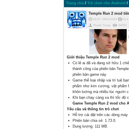
Trang chủ
/
Trò chơi cho Android
/
Temple Run 2 mod tiề
20:07 18/01/2020
01:4
Thanh Trung
39392
Giới thiệu Temple Run 2 mod
Có lẽ ai đã và đang sở hữu 1 chi
thành công của phiên bản Temple 
phiên bản game này.
Game thể loại nhập vai trí tuệ b
phẩm như kim cương, vật phẩm hỗ
khôn lường mà nhiều lúc người c
Khi bạn chạy càng xa thì tốc độ 
Game Temple Run 2 mod cho A
Yêu cầu và thông tin trò chơi
Hỗ trợ cài đặt trên các dòng máy 
Phiên bản chia sẻ: 1.73.0.
Dung lượng: 111 MB.