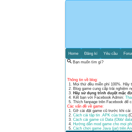
Home
Đăng kí
Yêu cầu
For
Bạn muốn tìm gì?
Thông tin về blog:
Mọi thứ đều miễn phí 100%. Hãy t
Blog game cung cấp trải nghiệm n
Hãy sử dụng trình duyệt mặc đị
Kết bạn với Facebook Admin:
Tha
Thích fanpage trên Facebook để 
Các vấn đề về game:
Gỡ cài đặt game cũ trước khi cài
Cách cài tập tin .APK của trang
(C
Cách cài game có Data (Obb/ data
Hướng dẫn mod game cho mọi phi
Cách chơi game Java (jar) trên A