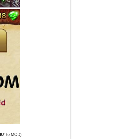
NU
” to MOD):