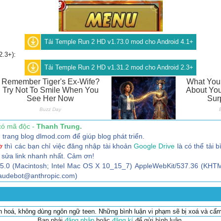
Tải Temple Run 2 HD v1.73.0 mod cho Android 4.1+
2.3+):
Tải Temple Run 2 HD v1.31.2 mod cho Android 2.3+
có mã độc -
Thanh Trung.
trang blog dlmod.com để giúp blog phát triển.
ờ
thì các bạn chỉ việc đăng nhập tài khoản
Google Drive
là có thể tải b
 sửa link nhanh nhất. Cảm ơn!
/5.0 (Macintosh; Intel Mac OS X 10_15_7) AppleWebKit/537.36 (KHTM
claudebot@anthropic.com)
ăn hoá, không dùng ngôn ngữ teen. Những bình luận vi phạm sẽ bị xoá và cấm
Bạn phải
đăng nhập
hoặc
đăng kí
để gửi bình luận.