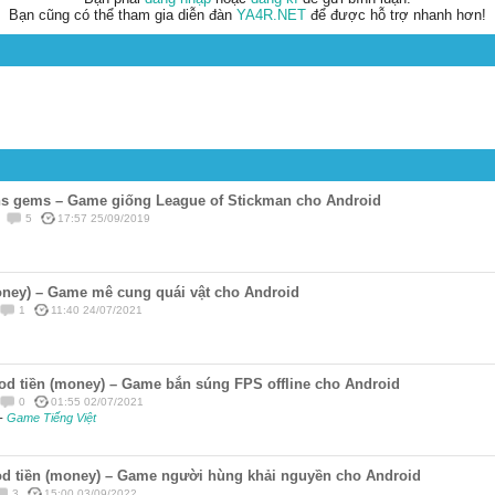
Bạn cũng có thể tham gia diễn đàn
YA4R.NET
để được hỗ trợ nhanh hơn!
s gems – Game giống League of Stickman cho Android
5
17:57 25/09/2019
ney) – Game mê cung quái vật cho Android
1
11:40 24/07/2021
od tiền (money) – Game bắn súng FPS offline cho Android
0
01:55 02/07/2021
-
Game Tiếng Việt
d tiền (money) – Game người hùng khải nguyền cho Android
3
15:00 03/09/2022