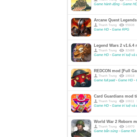
Game hành động
-
Game H
Arcane Quest Legends
Thanh Trung
55936
Game HD
-
Game RPG
Legend Wars 2 v1.6.4
Thanh Trung
32488
Game HD
-
Game trí tuệ và 
REDCON mod [Full Gam
Thanh Trung
19918
Game full paid
-
Game HD
-
Card Guardians mod t
Thanh Trung
10611
Game HD
-
Game trí tuệ và 
World War 2 Reborn mo
Thanh Trung
14970
Game bắn súng
-
Game HD