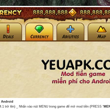
 Android
d 4.1 trở lên) _ Nhấn vào nút MENU trong game để mở mod tiền (PRESS “
ME