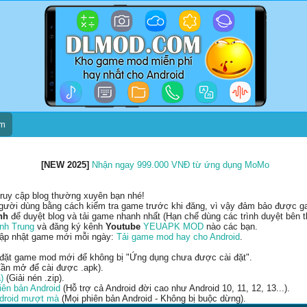
um
[NEW 2025]
Nhận ngay 999.000 VNĐ từ ứng dụng MoMo
ruy cập blog thường xuyên bạn nhé!
gười dùng bằng cách kiểm tra game trước khi đăng, vì vậy đảm bảo được gam
nh
để duyệt blog và tải game nhanh nhất (Hạn chế dùng các trình duyệt bên t
nh Trung
và đăng ký kênh
Youtube
YEUAPK MOD
nào các bạn.
cập nhật game mới mỗi ngày:
Tải game mod hay cho Android
.
 đặt game mod mới để không bị "Ứng dụng chưa được cài đặt".
ần mở để cài được .apk).
)
(Giải nén .zip).
ên bản Android
(Hỗ trợ cả Android đời cao như Android 10, 11, 12, 13...).
ndroid mượt mà
(Mọi phiên bản Android - Không bị buộc dừng).