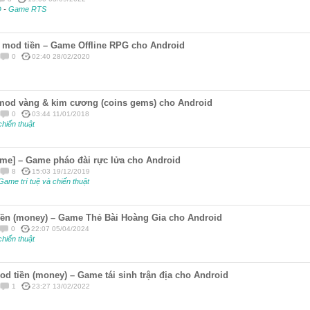
D
-
Game RTS
 mod tiền – Game Offline RPG cho Android
0
02:40 28/02/2020
 mod vàng & kim cương (coins gems) cho Android
0
03:44 11/01/2018
chiến thuật
e] – Game pháo đài rực lửa cho Android
8
15:03 19/12/2019
Game trí tuệ và chiến thuật
iền (money) – Game Thẻ Bài Hoàng Gia cho Android
0
22:07 05/04/2024
chiến thuật
d tiền (money) – Game tái sinh trận địa cho Android
1
23:27 13/02/2022