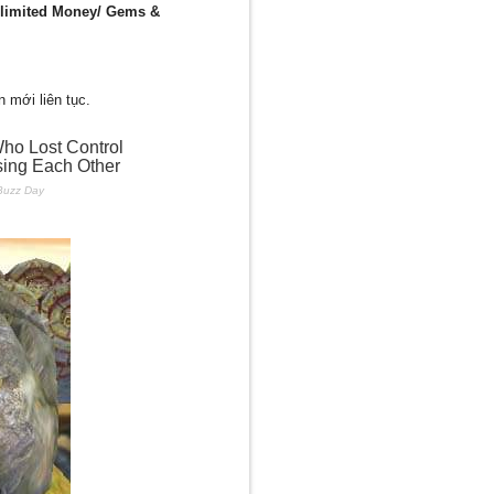
limited Money/ Gems &
 mới liên tục.