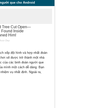
 người que cho Android
ách xếp đội hình và hợp nhất đoàn
chơi sẽ được trở thành một nhà
ợc của các binh đoàn người que
của mình một cách dễ dàng. Bạn
hiệm vụ nhất định. Ngoài ra,