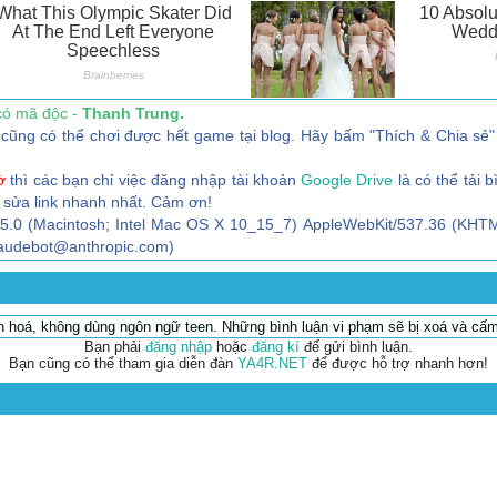
có mã độc -
Thanh Trung.
ũng có thể chơi được hết game tại blog. Hãy bấm "Thích & Chia sẻ" 
ờ
thì các bạn chỉ việc đăng nhập tài khoản
Google Drive
là có thể tải b
 sửa link nhanh nhất. Cảm ơn!
/5.0 (Macintosh; Intel Mac OS X 10_15_7) AppleWebKit/537.36 (KHTM
claudebot@anthropic.com)
ăn hoá, không dùng ngôn ngữ teen. Những bình luận vi phạm sẽ bị xoá và cấm
Bạn phải
đăng nhập
hoặc
đăng kí
để gửi bình luận.
Bạn cũng có thể tham gia diễn đàn
YA4R.NET
để được hỗ trợ nhanh hơn!