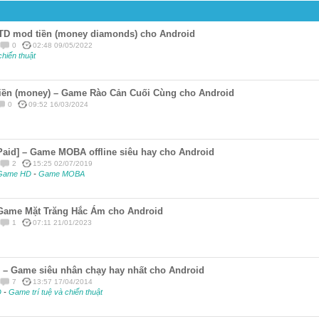
TD mod tiền (money diamonds) cho Android
0
02:48 09/05/2022
chiến thuật
tiền (money) – Game Rào Cản Cuối Cùng cho Android
0
09:52 16/03/2024
aid] – Game MOBA offline siêu hay cho Android
2
15:25 02/07/2019
Game HD
-
Game MOBA
– Game Mặt Trăng Hắc Ám cho Android
1
07:11 21/01/2023
 – Game siêu nhân chạy hay nhất cho Android
7
13:57 17/04/2014
D
-
Game trí tuệ và chiến thuật