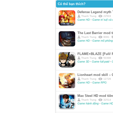
Có thể bạn thích?
Defense Legend myth 
Thanh Trung
22503
Game HD
-
Game trí tuệ và 
The Last Barrier mod 
Thanh Trung
9081
Game HD
-
Game mô phỏng
FLAME×BLAZE [Full/ P
Thanh Trung
50398
Game 3D
-
Game full paid
-
Lionheart mod skill 
Thanh Trung
12726
Game HD
-
Game RPG
Max Steel HD mod tiền
Thanh Trung
32514
Game hành động
-
Game H