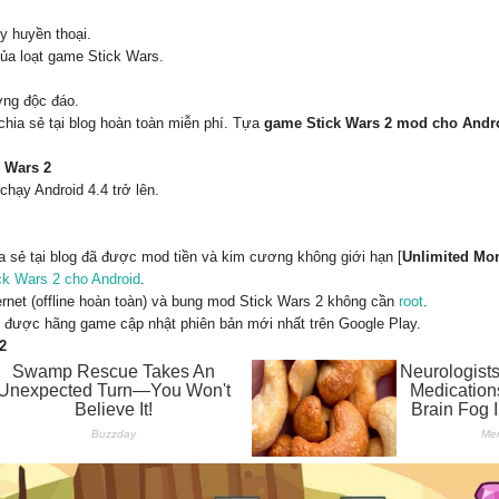
uy huyền thoại.
ủa loạt game Stick Wars.
ởng độc đáo.
chia sẻ tại blog hoàn toàn miễn phí. Tựa
game Stick Wars 2 mod cho Andr
k Wars 2
chạy Android 4.4 trở lên.
 sẻ tại blog đã được mod tiền và kim cương không giới hạn [
Unlimited Mo
k Wars 2 cho Android
.
rnet (offline hoàn toàn) và bung mod Stick Wars 2 không cần
root
.
được hãng game cập nhật phiên bản mới nhất trên Google Play.
2