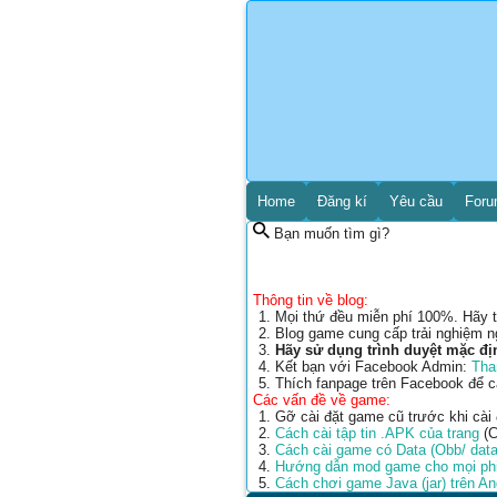
Home
Đăng kí
Yêu cầu
For
Bạn muốn tìm gì?
Thông tin về blog:
Mọi thứ đều miễn phí 100%. Hãy t
Blog game cung cấp trải nghiệm n
Hãy sử dụng trình duyệt mặc đị
Kết bạn với Facebook Admin:
Tha
Thích fanpage trên Facebook để 
Các vấn đề về game:
Gỡ cài đặt game cũ trước khi cài
Cách cài tập tin .APK của trang
(C
Cách cài game có Data (Obb/ data
Hướng dẫn mod game cho mọi phi
Cách chơi game Java (jar) trên A