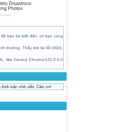
để bạn bè biết đến, có bạn cùng
ình thường. Thấy link tải lỗi (404),
L, like Gecko) Chrome/131.0.0.0
 bình luận vĩnh viễn. Cám ơn!