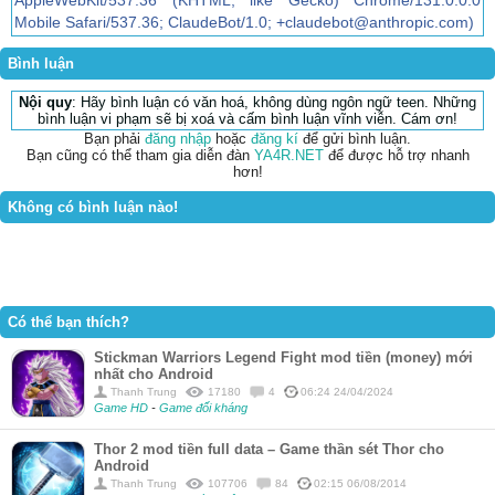
AppleWebKit/537.36 (KHTML, like Gecko) Chrome/131.0.0.0
Mobile Safari/537.36; ClaudeBot/1.0; +claudebot@anthropic.com)
Bình luận
Nội quy
: Hãy bình luận có văn hoá, không dùng ngôn ngữ teen. Những
bình luận vi phạm sẽ bị xoá và cấm bình luận vĩnh viễn. Cám ơn!
Bạn phải
đăng nhập
hoặc
đăng kí
để gửi bình luận.
Bạn cũng có thể tham gia diễn đàn
YA4R.NET
để được hỗ trợ nhanh
hơn!
Không có bình luận nào!
Có thể bạn thích?
Stickman Warriors Legend Fight mod tiền (money) mới
nhất cho Android
Thanh Trung
17180
4
06:24 24/04/2024
Game HD
-
Game đối kháng
Thor 2 mod tiền full data – Game thần sét Thor cho
Android
Thanh Trung
107706
84
02:15 06/08/2014