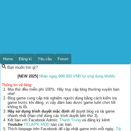
Home
Đăng kí
Yêu cầu
Forum
Bạn muốn tìm gì?
[NEW 2025]
Nhận ngay 999.000 VNĐ từ ứng dụng MoMo
Thông tin về blog:
Mọi thứ đều miễn phí 100%. Hãy truy cập blog thường xuyên bạn
nhé!
Blog game cung cấp trải nghiệm người dùng bằng cách kiểm tra
game trước khi đăng, vì vậy đảm bảo được game luôn chơi tốt
không bị lỗi.
Hãy sử dụng trình duyệt mặc định
để duyệt blog và tải game
nhanh nhất (Hạn chế dùng các trình duyệt bên thứ 3).
Kết bạn với Facebook Admin:
Thanh Trung
và đăng ký kênh
Youtube
YEUAPK MOD
nào các bạn.
Thích fanpage trên Facebook để cập nhật game mới mỗi ngày:
Tải