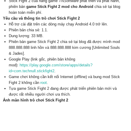
Stick Fight 2 của hãng game
TNSoftware
phát triển và phát hành,
phiên bản
game Stick Fight 2 mod cho Android
chia sẻ tại blog
hoàn toàn miễn phí.
Yêu cầu và thông tin trò chơi Stick Fight 2
Hỗ trợ cài đặt trên các dòng máy chạy Android 4.0 trở lên.
Phiên bản chia sẻ: 1.1.
Dung lượng: 33 MB.
Phiên bản game Stick Fight 2 chia sẻ tại blog đã được mình mod
888.888.888 linh hồn và 888.888.888 kim cương [Unlimited Souls
& Jades].
Google Play (link gốc, phiên bản không
mod):
https://play.google.com/store/apps/details?
id=com.technull.stickfight2
.
Game chơi không cần kết nối Internet (offline) và bung mod Stick
Fight 2 không cần
root
.
Tựa game Stick Fight 2 đang được phát triển phiên bản mới và
được rất nhiều người chơi ưa thích.
Ảnh màn hình trò chơi Stick Fight 2