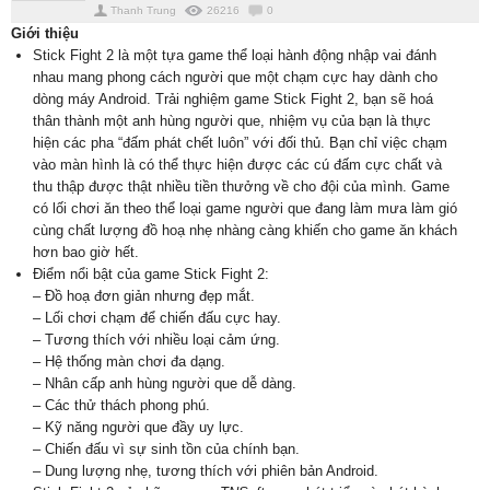
Thanh Trung
26216
0
Giới thiệu
Stick Fight 2 là một tựa game thể loại hành động nhập vai đánh
nhau mang phong cách người que một chạm cực hay dành cho
dòng máy Android. Trải nghiệm game Stick Fight 2, bạn sẽ hoá
thân thành một anh hùng người que, nhiệm vụ của bạn là thực
hiện các pha “đấm phát chết luôn” với đối thủ. Bạn chỉ việc chạm
vào màn hình là có thể thực hiện được các cú đấm cực chất và
thu thập được thật nhiều tiền thưởng về cho đội của mình. Game
có lối chơi ăn theo thể loại game người que đang làm mưa làm gió
cùng chất lượng đồ hoạ nhẹ nhàng càng khiến cho game ăn khách
hơn bao giờ hết.
Điểm nổi bật của game Stick Fight 2:
– Đồ hoạ đơn giản nhưng đẹp mắt.
– Lối chơi chạm để chiến đấu cực hay.
– Tương thích với nhiều loại cảm ứng.
– Hệ thống màn chơi đa dạng.
– Nhân cấp anh hùng người que dễ dàng.
– Các thử thách phong phú.
– Kỹ năng người que đầy uy lực.
– Chiến đấu vì sự sinh tồn của chính bạn.
– Dung lượng nhẹ, tương thích với phiên bản Android.