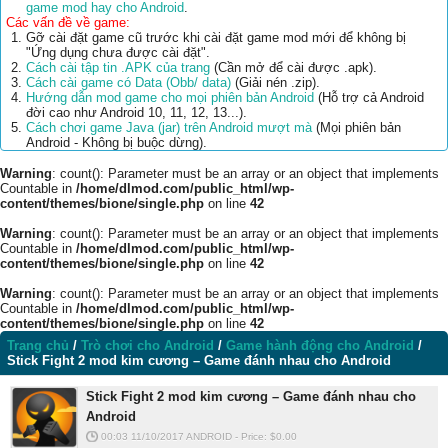
game mod hay cho Android
.
Các vấn đề về game:
Gỡ cài đặt game cũ trước khi cài đặt game mod mới để không bị
"Ứng dụng chưa được cài đặt".
Cách cài tập tin .APK của trang
(Cần mở để cài được .apk).
Cách cài game có Data (Obb/ data)
(Giải nén .zip).
Hướng dẫn mod game cho mọi phiên bản Android
(Hỗ trợ cả Android
đời cao như Android 10, 11, 12, 13...).
Cách chơi game Java (jar) trên Android mượt mà
(Mọi phiên bản
Android - Không bị buộc dừng).
Warning
: count(): Parameter must be an array or an object that implements
Countable in
/home/dlmod.com/public_html/wp-
content/themes/bione/single.php
on line
42
Warning
: count(): Parameter must be an array or an object that implements
Countable in
/home/dlmod.com/public_html/wp-
content/themes/bione/single.php
on line
42
Warning
: count(): Parameter must be an array or an object that implements
Countable in
/home/dlmod.com/public_html/wp-
content/themes/bione/single.php
on line
42
Trang chủ
/
Trò chơi cho Android
/
Game hành động cho Android
/
Stick Fight 2 mod kim cương – Game đánh nhau cho Android
Stick Fight 2 mod kim cương – Game đánh nhau cho
Android
00:03 11/10/2017
ANDROID
-
Price: $
0.00