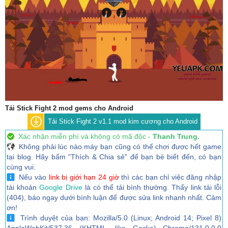
Tải Stick Fight 2 mod gems cho Android
Tải Stick Fight 2 v1.1 mod kim cương cho Android
Xác nhận miễn phí và không có mã độc -
Thanh Trung.
Không phải lúc nào máy bạn cũng có thể chơi được hết game
tại blog. Hãy bấm "Thích & Chia sẻ" để bạn bè biết đến, có bạn
cùng vui.
Nếu vào
link bị giới hạn 24 giờ
thì các bạn chỉ việc đăng nhập
tài khoản
Google Drive
là có thể tải bình thường. Thấy link tải lỗi
(404), báo ngay dưới bình luận để được sửa link nhanh nhất. Cảm
ơn!
Trình duyệt của bạn: Mozilla/5.0 (Linux; Android 14; Pixel 8)