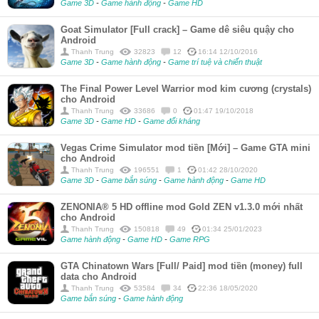
Game 3D
-
Game hành động
-
Game HD
Goat Simulator [Full crack] – Game dê siêu quậy cho
Android
Thanh Trung
32823
12
16:14 12/10/2016
Game 3D
-
Game hành động
-
Game trí tuệ và chiến thuật
The Final Power Level Warrior mod kim cương (crystals)
cho Android
Thanh Trung
33686
0
01:47 19/10/2018
Game 3D
-
Game HD
-
Game đối kháng
Vegas Crime Simulator mod tiền [Mới] – Game GTA mini
cho Android
Thanh Trung
196551
1
01:42 28/10/2020
Game 3D
-
Game bắn súng
-
Game hành động
-
Game HD
ZENONIA® 5 HD offline mod Gold ZEN v1.3.0 mới nhất
cho Android
Thanh Trung
150818
49
01:34 25/01/2023
Game hành động
-
Game HD
-
Game RPG
GTA Chinatown Wars [Full/ Paid] mod tiền (money) full
data cho Android
Thanh Trung
53584
34
22:36 18/05/2020
Game bắn súng
-
Game hành động