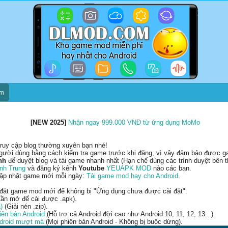
um
[NEW 2025]
Nhận ngay 999.000 VNĐ từ ứng dụng MoMo
ruy cập blog thường xuyên bạn nhé!
gười dùng bằng cách kiểm tra game trước khi đăng, vì vậy đảm bảo được gam
nh
để duyệt blog và tải game nhanh nhất (Hạn chế dùng các trình duyệt bên t
nh Trung
và đăng ký kênh
Youtube
YEUAPK MOD
nào các bạn.
cập nhật game mới mỗi ngày:
Tải game mod hay cho Android
.
 đặt game mod mới để không bị "Ứng dụng chưa được cài đặt".
ần mở để cài được .apk).
)
(Giải nén .zip).
ên bản Android
(Hỗ trợ cả Android đời cao như Android 10, 11, 12, 13...).
ndroid mượt mà
(Mọi phiên bản Android - Không bị buộc dừng).