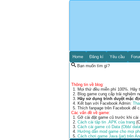
Home
Đăng kí
Yêu cầu
For
Bạn muốn tìm gì?
Thông tin về blog:
Mọi thứ đều miễn phí 100%. Hãy t
Blog game cung cấp trải nghiệm n
Hãy sử dụng trình duyệt mặc đị
Kết bạn với Facebook Admin:
Tha
Thích fanpage trên Facebook để 
Các vấn đề về game:
Gỡ cài đặt game cũ trước khi cài
Cách cài tập tin .APK của trang
(C
Cách cài game có Data (Obb/ data
Hướng dẫn mod game cho mọi phi
Cách chơi game Java (jar) trên A