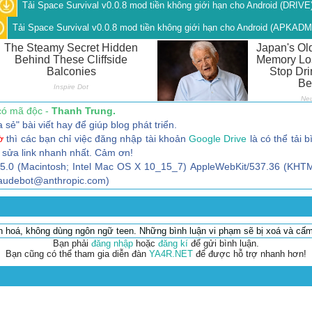
Tải Space Survival v0.0.8 mod tiền không giới hạn cho Android (DRIVE
Tải Space Survival v0.0.8 mod tiền không giới hạn cho Android (APKADM
có mã độc -
Thanh Trung.
" bài viết hay để giúp blog phát triển.
ờ
thì các bạn chỉ việc đăng nhập tài khoản
Google Drive
là có thể tải b
 sửa link nhanh nhất. Cảm ơn!
/5.0 (Macintosh; Intel Mac OS X 10_15_7) AppleWebKit/537.36 (KHTM
claudebot@anthropic.com)
ăn hoá, không dùng ngôn ngữ teen. Những bình luận vi phạm sẽ bị xoá và cấm
Bạn phải
đăng nhập
hoặc
đăng kí
để gửi bình luận.
Bạn cũng có thể tham gia diễn đàn
YA4R.NET
để được hỗ trợ nhanh hơn!