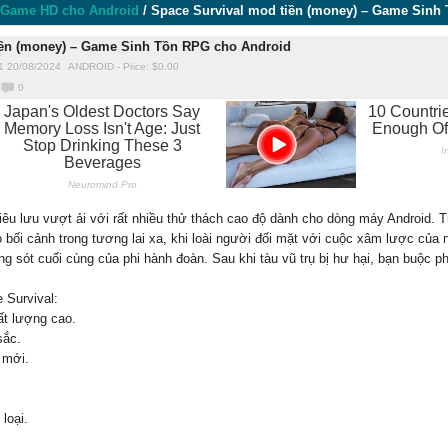
Game HD cho Android
/
Space Survival mod tiền (money) – Game Sinh
iền (money) – Game Sinh Tồn RPG cho Android
1 20/08/2024
ANDROID
-
Price: $
0.00
0
hiêu lưu vượt ải với rất nhiều thử thách cao độ dành cho dòng máy Android. 
bối cảnh trong tương lai xa, khi loài người đối mặt với cuộc xâm lược của 
ống sót cuối cùng của phi hành đoàn. Sau khi tàu vũ trụ bị hư hại, bạn buộc phả
 Survival:
ất lượng cao.
sắc.
 mới.
loại.