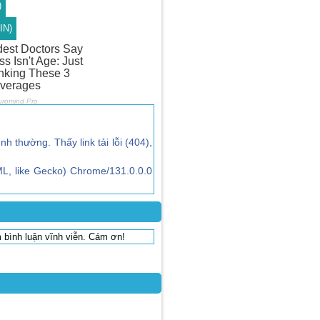
)
IN)
ình thường. Thấy link tải lỗi (404),
L, like Gecko) Chrome/131.0.0.0
 bình luận vĩnh viễn. Cám ơn!