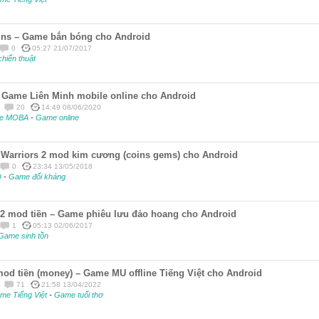
oins – Game bắn bóng cho Android
0
05:27 21/07/2017
chiến thuật
 Game Liên Minh mobile online cho Android
20
14:49 08/06/2020
e MOBA
-
Game online
 Warriors 2 mod kim cương (coins gems) cho Android
0
23:34 13/05/2018
D
-
Game đối kháng
 2 mod tiền – Game phiêu lưu đảo hoang cho Android
1
05:13 02/06/2017
Game sinh tồn
 mod tiền (money) – Game MU offline Tiếng Việt cho Android
71
21:58 13/04/2022
me Tiếng Việt
-
Game tuổi thơ