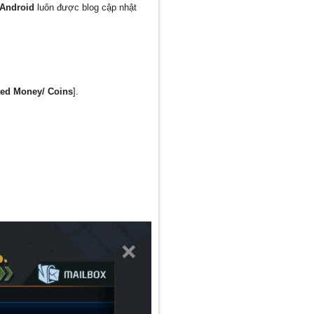
 Android
luôn được blog cập nhật
ted Money/ Coins
].