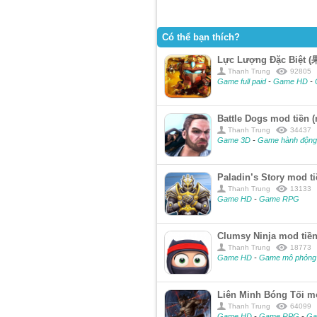
Có thể bạn thích?
Lực Lượng Đặc Biệt (
Thanh Trung
92805
Game full paid
-
Game HD
-
Battle Dogs mod tiền
Thanh Trung
34437
Game 3D
-
Game hành độn
Paladin’s Story mod t
Thanh Trung
13133
Game HD
-
Game RPG
Clumsy Ninja mod tiền
Thanh Trung
18773
Game HD
-
Game mô phỏng
Liên Minh Bóng Tối mo
Thanh Trung
64099
Game HD
-
Game RPG
-
Ga