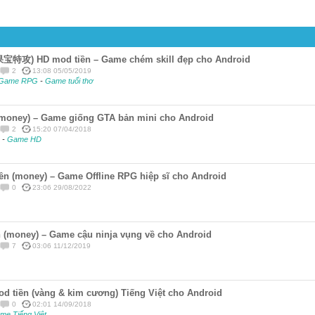
果宝特攻) HD mod tiền – Game chém skill đẹp cho Android
2
13:08 05/05/2019
Game RPG
-
Game tuổi thơ
 (money) – Game giống GTA bản mini cho Android
2
15:20 07/04/2018
g
-
Game HD
iền (money) – Game Offline RPG hiệp sĩ cho Android
0
23:06 29/08/2022
 (money) – Game cậu ninja vụng về cho Android
7
03:06 11/12/2019
d tiền (vàng & kim cương) Tiếng Việt cho Android
0
02:01 14/09/2018
me Tiếng Việt