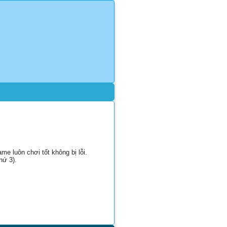
e luôn chơi tốt không bị lỗi.
hứ 3).