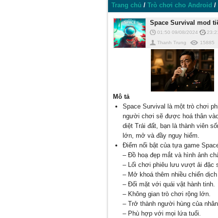
Trang chủ
/
Trò chơi cho Android
/
Space Survival mod t
01:50 09/08/2024
23:2
Thanh Trung
15885
Mô tả
Space Survival là một trò chơi p
người chơi sẽ được hoá thân vào 
diệt Trái đất, bạn là thành viên s
lớn, mở và đầy nguy hiểm.
Điểm nổi bật của tựa game Space
– Đồ hoạ đẹp mắt và hình ảnh ch
– Lối chơi phiêu lưu vượt ải đặc 
– Mở khoá thêm nhiều chiến dịch
– Đối mặt với quái vật hành tinh.
– Không gian trò chơi rộng lớn.
– Trở thành người hùng của nhân 
– Phù hợp với mọi lứa tuổi.