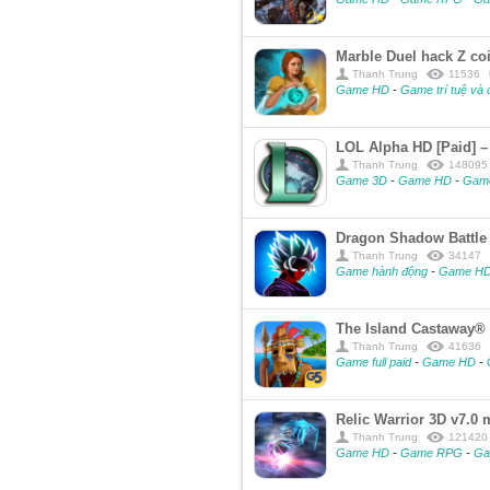
Marble Duel hack Z c
Thanh Trung
11536
Game HD
-
Game trí tuệ và 
LOL Alpha HD [Paid] –
Thanh Trung
148095
Game 3D
-
Game HD
-
Gam
Dragon Shadow Battle
Thanh Trung
34147
Game hành động
-
Game H
The Island Castaway®
Thanh Trung
41636
Game full paid
-
Game HD
-
Relic Warrior 3D v7.0
Thanh Trung
121420
Game HD
-
Game RPG
-
Ga