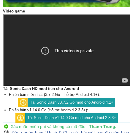
Video game
Tải Sonic Dash HD mod tiền cho Android
Phiên bản mới nhất (3.7.2.Go – hỗ trợ Android 4.1+):
Tải Sonic Dash v3.7.2.Go mod cho Android 4.1+
Phiên bản v1.14.0.Go (Hỗ trợ Android 2.3.3+):
Tải Sonic Dash v1.14.0.Go mod cho Android 2.3.3+
Xác nhận miễn phí và không có mã độc -
Thanh Trung.
Đừng quên bấm "Thích & Chia sẻ" bài viết hay để giúp blog