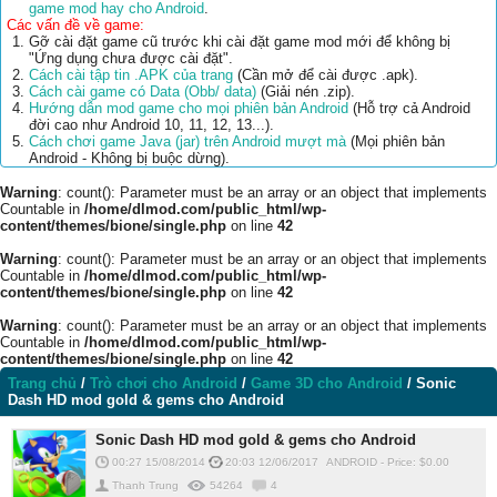
game mod hay cho Android
.
Các vấn đề về game:
Gỡ cài đặt game cũ trước khi cài đặt game mod mới để không bị
"Ứng dụng chưa được cài đặt".
Cách cài tập tin .APK của trang
(Cần mở để cài được .apk).
Cách cài game có Data (Obb/ data)
(Giải nén .zip).
Hướng dẫn mod game cho mọi phiên bản Android
(Hỗ trợ cả Android
đời cao như Android 10, 11, 12, 13...).
Cách chơi game Java (jar) trên Android mượt mà
(Mọi phiên bản
Android - Không bị buộc dừng).
Warning
: count(): Parameter must be an array or an object that implements
Countable in
/home/dlmod.com/public_html/wp-
content/themes/bione/single.php
on line
42
Warning
: count(): Parameter must be an array or an object that implements
Countable in
/home/dlmod.com/public_html/wp-
content/themes/bione/single.php
on line
42
Warning
: count(): Parameter must be an array or an object that implements
Countable in
/home/dlmod.com/public_html/wp-
content/themes/bione/single.php
on line
42
Trang chủ
/
Trò chơi cho Android
/
Game 3D cho Android
/
Sonic
Dash HD mod gold & gems cho Android
Sonic Dash HD mod gold & gems cho Android
00:27 15/08/2014
20:03 12/06/2017
ANDROID
-
Price: $
0.00
Thanh Trung
54264
4