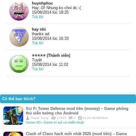
huynhphuc
Hay:-D! Nhung ko choi dc:-(
15/08/2014 lúc 19:25
Trả lời
hay nhi
thanks ad
15/08/2014 lúc 16:33
Trả lời
⭐⭐⭐⭐⭐ (Thành viên)
Tuyệt
15/08/2014 lúc 11:02
Trả lời
Có thể bạn thích?
Sci Fi Tower Defense mod tiền (money) – Game phòng
thủ viễn tưởng cho Android
Thanh Trung
17428
0
21:24 06/08/2021
Game HD
-
Game trí tuệ và chiến thuật
Clash of Clans hack mới nhất 2026 (mod tiền) – Game