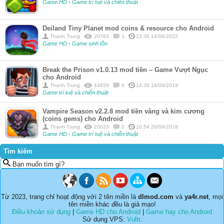
Game HD
-
Game trí tuệ và chiến thuật
Deiland Tiny Planet mod coins & resource cho Android
Thanh Trung
20763
1
23:36 14/08/2022
Game HD
-
Game sinh tồn
Break the Prison v1.0.13 mod tiền – Game Vượt Ngục
cho Android
Thanh Trung
44659
6
14:38 18/09/2019
Game trí tuệ và chiến thuật
Vampire Season v2.2.8 mod tiền vàng và kim cương
(coins gems) cho Android
Thanh Trung
20023
0
16:54 26/09/2018
Game HD
-
Game trí tuệ và chiến thuật
Tìm kiếm
Bạn muốn tìm gì?
Từ 2023, trang chỉ hoạt động với 2 tên miền là
dlmod.com
và
ya4r.net
, mọi
tên miền khác đều là giả mạo!
Điều khoản sử dụng
|
Game HD cho Android
|
Game hay cho Android
Sử dụng VPS:
Vultr
.