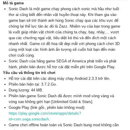
Mô tả game
Sonic Dash là một game chạy phong cách sonic mà hầu như tuổi
thơ ai cũng biết đến nhân vật huyền thoại này. Khi tham gia vào
game bạn sẽ trở thành anh hùng Sonic chạy qua các khu vực để
chóng lại thế lực tàn ác đó là Zazz. Nhiệm vụ của bạn trong game
là vuốt giúp nhân vật chính của chúng ta chạy, bay, nhảy,… vượt
qua các chướng ngại vật, tiêu diệt kẻ thù và đến đích một cách
nhanh nhất. Game có đồ hoạ rất đẹp mắt với phong cách chơi 3D
cùng một loạt các hình ảnh ấn tượng sẽ cuốn hút bạn đến màn
chơi cuối cùng.
Sonic Dash của hãng game SEGA of America phát triển và phát
hành, phiên bản được hỗ trợ cài đặt miễn phí trên Google Play.
Yêu cầu và thông tin trò chơi
Hỗ trợ cài đặt trên các dòng máy chạy Android 2.3.3 trở lên.
Phiên bản hiện tại: 3.7.2.Go.
Dung lượng: 44 MB.
Phiên bản game Sonic Dash đã được mình mod vòng vàng và
vòng sao không giới hạn [Unlimited Gold & Stars].
Google Play (link gốc, phiên bản không mod):
https://play.google.com/store/apps/details?
id=com.sega.sonicdash
.
Game chơi offline hoàn toàn và Sonic Dash bung mod không cần