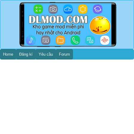
Home
Đăng kí
Yêu cầu
Forum