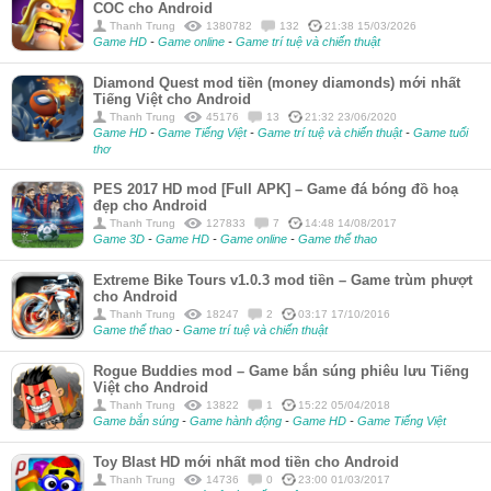
COC cho Android
Thanh Trung
1380782
132
21:38 15/03/2026
Game HD
-
Game online
-
Game trí tuệ và chiến thuật
Diamond Quest mod tiền (money diamonds) mới nhất
Tiếng Việt cho Android
Thanh Trung
45176
13
21:32 23/06/2020
Game HD
-
Game Tiếng Việt
-
Game trí tuệ và chiến thuật
-
Game tuổi
thơ
PES 2017 HD mod [Full APK] – Game đá bóng đồ hoạ
đẹp cho Android
Thanh Trung
127833
7
14:48 14/08/2017
Game 3D
-
Game HD
-
Game online
-
Game thể thao
Extreme Bike Tours v1.0.3 mod tiền – Game trùm phượt
cho Android
Thanh Trung
18247
2
03:17 17/10/2016
Game thể thao
-
Game trí tuệ và chiến thuật
Rogue Buddies mod – Game bắn súng phiêu lưu Tiếng
Việt cho Android
Thanh Trung
13822
1
15:22 05/04/2018
Game bắn súng
-
Game hành động
-
Game HD
-
Game Tiếng Việt
Toy Blast HD mới nhất mod tiền cho Android
Thanh Trung
14736
0
23:00 01/03/2017