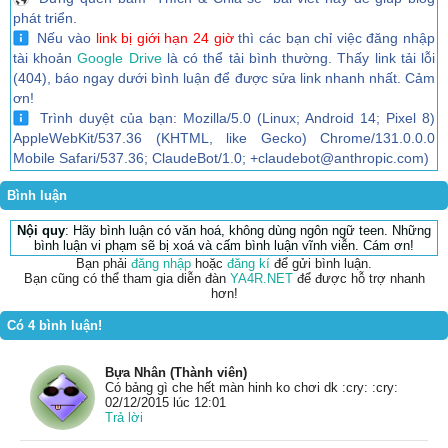
phát triển.
Nếu vào
link bị giới hạn 24 giờ
thì các bạn chỉ việc đăng nhập
tài khoản
Google Drive
là có thể tải bình thường. Thấy link tải lỗi
(404), báo ngay dưới bình luận để được sửa link nhanh nhất. Cảm
ơn!
Trình duyệt của bạn: Mozilla/5.0 (Linux; Android 14; Pixel 8)
AppleWebKit/537.36 (KHTML, like Gecko) Chrome/131.0.0.0
Mobile Safari/537.36; ClaudeBot/1.0; +claudebot@anthropic.com)
Bình luận
Nội quy
: Hãy bình luận có văn hoá, không dùng ngôn ngữ teen. Những
bình luận vi phạm sẽ bị xoá và cấm bình luận vĩnh viễn. Cám ơn!
Bạn phải
đăng nhập
hoặc
đăng kí
để gửi bình luận.
Bạn cũng có thể tham gia diễn đàn
YA4R.NET
để được hỗ trợ nhanh
hơn!
Có 4 bình luận!
Bựa Nhân (Thành viên)
Có bảng gì che hết màn hinh ko chơi dk :cry: :cry:
02/12/2015 lúc 12:01
Trả lời