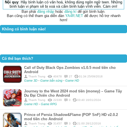
Nội quy
: Hãy bình luận có văn hoá, không dùng ngôn ngữ teen. Những
bình luận vi phạm sẽ bị xoá và cấm bình luận vĩnh viễn. Cám ơn!
Bạn phải
đăng nhập
hoặc
đăng kí
để gửi bình luận.
Bạn cũng có thể tham gia diễn đàn
YA4R.NET
để được hỗ trợ nhanh
hơn!
Không có bình luận nào!
Có thể bạn thích?
Call of Duty Black Ops Zombies v1.0.5 mod tiền cho
Android
Thanh Trung
40478
27
01:34 25/09/2018
Game 3D
-
Game bắn súng
-
Game HD
Journey to the West 2024 mod tiền (money) – Game Tây
Du Đại Chiến cho Android
Thanh Trung
22339
0
03:40 16/01/2024
Game HD
-
Game RPG
Prince of Persia Shadow&Flame (POP SnF) HD v2.0.2
mod tiền cho Android
Thanh Trung
31457
3
21:00 28/12/2016