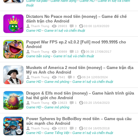
Game full paid
-
Game hành động
-
Game HD
-
Game trí tuệ và chiến
thuật
Dictators No Peace mod tiền (money) – Game đế chế
đánh trận cho Android
Thanh Trung
26903
3
03:00 11/03/2020
Game HD
-
Game trí tuệ và chiến thuật
Puppet War FPS ep.2 v2.0.2 [Full] mod 999.999$ cho
Android
Thanh Trung
30869
13
06:38 17/08/2017
Game bắn súng
-
Game trí tuệ và chiến thuật
Muskets of America 2 mod tiền (money) – Game trận địa
Mỹ vs Anh cho Android
Thanh Trung
7641
0
06:24 12/03/2024
Game HD
-
Game mô phỏng
-
Game trí tuệ và chiến thuật
Dragon & Elfs mod tiền (money) – Game hành trình giữa
hai thế giới cho Android
Thanh Trung
13623
1
03:20 15/04/2023
Game HD
-
Game mô phỏng
Power Spheres by BoBoiBoy mod tiền – Game quả cầu
sức mạnh cho Android
Thanh Trung
42833
2
02:04 16/05/2018
Game HD
-
Game Tiếng Việt
-
Game trí tuệ và chiến thuật