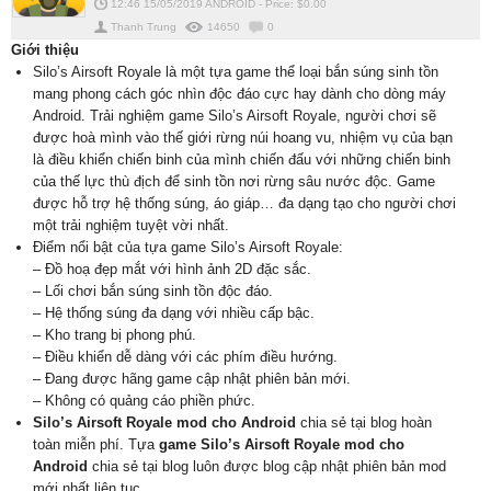
12:46 15/05/2019
ANDROID
-
Price: $
0.00
Thanh Trung
14650
0
Giới thiệu
Silo’s Airsoft Royale là một tựa game thể loại bắn súng sinh tồn
mang phong cách góc nhìn độc đáo cực hay dành cho dòng máy
Android. Trải nghiệm game Silo’s Airsoft Royale, người chơi sẽ
được hoà mình vào thế giới rừng núi hoang vu, nhiệm vụ của bạn
là điều khiển chiến binh của mình chiến đấu với những chiến binh
của thế lực thù địch để sinh tồn nơi rừng sâu nước độc. Game
được hỗ trợ hệ thống súng, áo giáp… đa dạng tạo cho người chơi
một trải nghiệm tuyệt vời nhất.
Điểm nổi bật của tựa game Silo’s Airsoft Royale:
– Đồ hoạ đẹp mắt với hình ảnh 2D đặc sắc.
– Lối chơi bắn súng sinh tồn độc đáo.
– Hệ thống súng đa dạng với nhiều cấp bậc.
– Kho trang bị phong phú.
– Điều khiển dễ dàng với các phím điều hướng.
– Đang được hãng game cập nhật phiên bản mới.
– Không có quảng cáo phiền phức.
Silo’s Airsoft Royale mod cho Android
chia sẻ tại blog hoàn
toàn miễn phí. Tựa
game Silo’s Airsoft Royale mod cho
Android
chia sẻ tại blog luôn được blog cập nhật phiên bản mod
mới nhất liên tục.