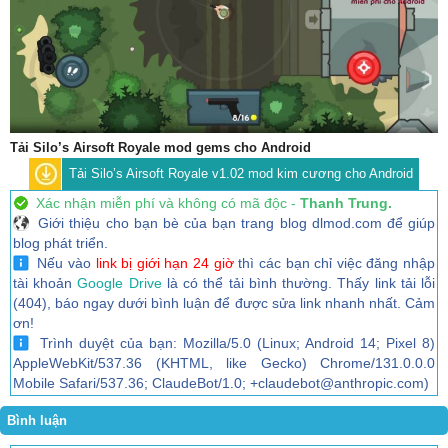
Tải Silo’s Airsoft Royale mod gems cho Android
Tải Silo’s Airsoft Royale v1.02 mod kim cương cho Android
Xác nhận miễn phí và không có mã độc -
Thanh Trung.
Giới thiệu cho bạn bè của bạn trang blog dlmod.com để giúp
blog phát triển.
Nếu vào
link bị giới hạn 24 giờ
thì các bạn chỉ việc đăng nhập
tài khoản
Google Drive
là có thể tải bình thường. Thấy link tải lỗi
(404), báo ngay dưới bình luận để được sửa link nhanh nhất. Cảm
ơn!
Trình duyệt của bạn: Mozilla/5.0 (Linux; Android 14; Pixel 8)
AppleWebKit/537.36 (KHTML, like Gecko) Chrome/131.0.0.0
Mobile Safari/537.36; ClaudeBot/1.0; +claudebot@anthropic.com)
Bình luận