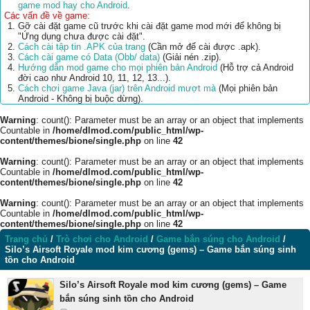
game mod hay cho Android
.
Các vấn đề về game:
Gỡ cài đặt game cũ trước khi cài đặt game mod mới để không bị
"Ứng dụng chưa được cài đặt".
Cách cài tập tin .APK của trang
(Cần mở để cài được .apk).
Cách cài game có Data (Obb/ data)
(Giải nén .zip).
Hướng dẫn mod game cho mọi phiên bản Android
(Hỗ trợ cả Android
đời cao như Android 10, 11, 12, 13...).
Cách chơi game Java (jar) trên Android mượt mà
(Mọi phiên bản
Android - Không bị buộc dừng).
Warning
: count(): Parameter must be an array or an object that implements
Countable in
/home/dlmod.com/public_html/wp-
content/themes/bione/single.php
on line
42
Warning
: count(): Parameter must be an array or an object that implements
Countable in
/home/dlmod.com/public_html/wp-
content/themes/bione/single.php
on line
42
Warning
: count(): Parameter must be an array or an object that implements
Countable in
/home/dlmod.com/public_html/wp-
content/themes/bione/single.php
on line
42
Trang chủ
/
Trò chơi cho Android
/
Game bắn súng cho Android
/
Silo’s Airsoft Royale mod kim cương (gems) – Game bắn súng sinh
tồn cho Android
Silo’s Airsoft Royale mod kim cương (gems) – Game
bắn súng sinh tồn cho Android