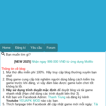
Home
Đăng kí
Yêu cầu
Forum
Bạn muốn tìm gì?
[NEW 2025]
Nhận ngay 999.000 VNĐ từ ứng dụng MoMo
Thông tin về blog:
Mọi thứ đều miễn phí 100%. Hãy truy cập blog thường xuyên bạn
nhé!
Blog game cung cấp trải nghiệm người dùng bằng cách kiểm tra
game trước khi đăng, vì vậy đảm bảo được game luôn chơi tốt
không bị lỗi.
Hãy sử dụng trình duyệt mặc định
để duyệt blog và tải game
nhanh nhất (Hạn chế dùng các trình duyệt bên thứ 3).
Kết bạn với Facebook Admin:
Thanh Trung
và đăng ký kênh
Youtube
YEUAPK MOD
nào các bạn.
Thích fanpage trên Facebook để cập nhật game mới mỗi ngày:
Tải