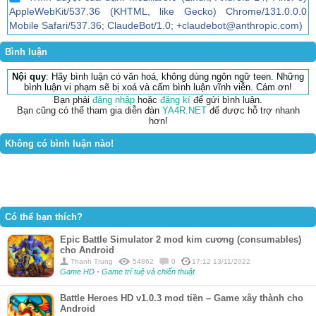
AppleWebKit/537.36 (KHTML, like Gecko) Chrome/131.0.0.0
Mobile Safari/537.36; ClaudeBot/1.0; +claudebot@anthropic.com)
Bình luận
Nội quy
: Hãy bình luận có văn hoá, không dùng ngôn ngữ teen. Những
bình luận vi phạm sẽ bị xoá và cấm bình luận vĩnh viễn. Cám ơn!
Bạn phải
đăng nhập
hoặc
đăng kí
để gửi bình luận.
Bạn cũng có thể tham gia diễn đàn
YA4R.NET
để được hỗ trợ nhanh
hơn!
Không có bình luận nào!
Có thể bạn thích?
Epic Battle Simulator 2 mod kim cương (consumables)
cho Android
Thanh Trung
54862
0
17:12 13/11/2022
Game HD
-
Game trí tuệ và chiến thuật
Battle Heroes HD v1.0.3 mod tiền – Game xây thành cho
Android