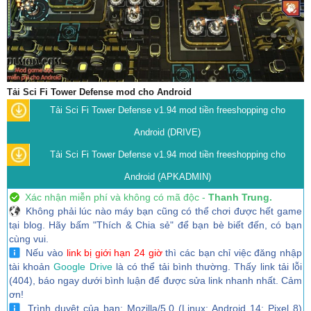
Tải Sci Fi Tower Defense mod cho Android
Tải Sci Fi Tower Defense v1.94 mod tiền freeshopping cho
Android (DRIVE)
Tải Sci Fi Tower Defense v1.94 mod tiền freeshopping cho
Android (APKADMIN)
Xác nhận miễn phí và không có mã độc -
Thanh Trung.
Không phải lúc nào máy bạn cũng có thể chơi được hết game
tại blog. Hãy bấm "Thích & Chia sẻ" để bạn bè biết đến, có bạn
cùng vui.
Nếu vào
link bị giới hạn 24 giờ
thì các bạn chỉ việc đăng nhập
tài khoản
Google Drive
là có thể tải bình thường. Thấy link tải lỗi
(404), báo ngay dưới bình luận để được sửa link nhanh nhất. Cảm
ơn!
Trình duyệt của bạn: Mozilla/5.0 (Linux; Android 14; Pixel 8)