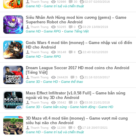
Thanh Trung
52986
30
02:07 02/03/2016
Game HD
-
Game trí tuệ và chiến thuật
Siêu Nhân Anh Hùng mod kim cương (gems) – Game
Superhero Robot cho Android
Thanh Trung
53265
0
03:29 13/09/2019
Game HD
-
Game RPG
-
Game Tiếng Việt
Gods Wars 4 mod tiền (money) – Game nhập vai cổ điển
HD cho Android
Thanh Trung
36148
8
22:40 02/12/2020
Game HD
-
Game RPG
Dream League Soccer 2017 HD mod coins cho Android
[Tiếng Việt]
Thanh Trung
244426
5
21:16 02/10/2017
Game 3D
-
Game HD
-
Game thể thao
Mass Effect Infiltrator [v1.0.58 Full] – Game bắn súng
ngoài vũ trụ 3D cho Android
Thanh Trung
35642
19
03:06 21/01/2018
Game 3D
-
Game bắn súng
-
Game hành động
-
Game HD
3D Maze v0.4 mod tiền (money) – Game vượt mê cung
siêu hại não cho Android
Thanh Trung
11288
0
17:18 20/07/2021
Game HD
-
Game trí tuệ và chiến thuật