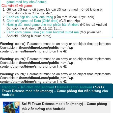
game mod hay cho Android
.
Các vấn đề về game:
Gỡ cài đặt game cũ trước khi cài đặt game mod mới để không bị
"Ứng dụng chưa được cài đặt".
Cách cài tập tin .APK của trang
(Cần mở để cài được .apk).
Cách cài game có Data (Obb/ data)
(Giải nén .zip).
Hướng dẫn mod game cho mọi phiên bản Android
(Hỗ trợ cả Android
đời cao như Android 10, 11, 12, 13...).
Cách chơi game Java (jar) trên Android mượt mà
(Mọi phiên bản
Android - Không bị buộc dừng).
Warning
: count(): Parameter must be an array or an object that implements
Countable in
/home/dlmod.com/public_html/wp-
content/themes/bione/single.php
on line
42
Warning
: count(): Parameter must be an array or an object that implements
Countable in
/home/dlmod.com/public_html/wp-
content/themes/bione/single.php
on line
42
Warning
: count(): Parameter must be an array or an object that implements
Countable in
/home/dlmod.com/public_html/wp-
content/themes/bione/single.php
on line
42
Trang chủ
/
Trò chơi cho Android
/
Game HD cho Android
/
Sci Fi
Tower Defense mod tiền (money) – Game phòng thủ viễn tưởng cho
Android
Sci Fi Tower Defense mod tiền (money) – Game phòng
thủ viễn tưởng cho Android