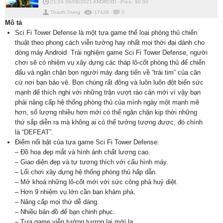
21:24 06/08/2021
ANDROID
-
Price: $
0.00
Thanh Trung
17428
0
Mô tả
Sci Fi Tower Defense là một tựa game thể loại phòng thủ chiến
thuật theo phong cách viễn tưởng hay nhất mọi thời đại dành cho
dòng máy Android. Trải nghiệm game Sci Fi Tower Defense, người
chơi sẽ có nhiệm vụ xây dựng các tháp lô-cốt phòng thủ để chiến
đấu và ngăn chặn bọn người máy đang tiến về “trái tim” của căn
cứ nơi bạn bảo vệ. Bọn chúng rất đông và luôn luôn đột biến sức
mạnh để thích nghi với những trận vượt rào cản mới vì vậy bạn
phải nâng cấp hệ thống phòng thủ của mình ngày một mạnh mẽ
hơn, số lượng nhiều hơn mới có thể ngăn chặn kịp thời những
thứ sắp diễn ra mà không ai có thể tưởng tượng được, đó chính
là “DEFEAT”.
Điểm nổi bật của tựa game Sci Fi Tower Defense:
– Đồ hoạ đẹp mắt và hình ảnh chất lượng cao.
– Giao diện đẹp và tự tương thích với cấu hình máy.
– Lối chơi xây dựng hệ thống phòng thủ hấp dẫn.
– Mở khoá những lô-cốt mới với sức công phá huỷ diệt.
– Hơn 9 nhiệm vụ lớn cần bạn khám phá.
– Nâng cấp mọi thứ dễ dàng.
– Nhiều bản đồ để bạn chinh phục.
– Tựa game viễn tưởng tương lai mới lạ.