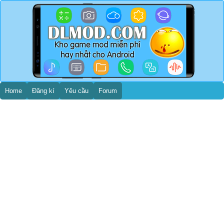
Home
Đăng kí
Yêu cầu
Forum