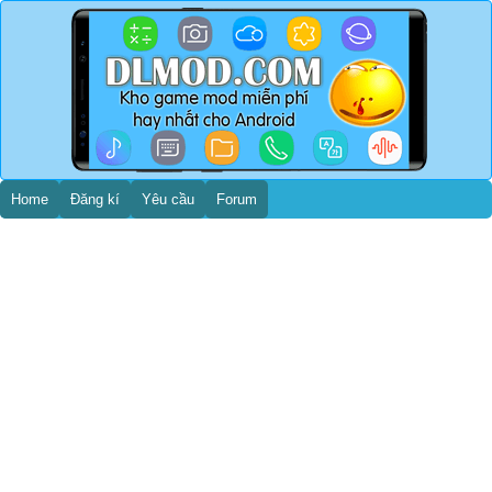
Home
Đăng kí
Yêu cầu
Forum