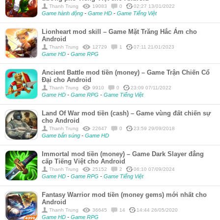
Thanh Trung
19083
0
02:27 13/01/2022
Game hành động
-
Game HD
-
Game Tiếng Việt
Lionheart mod skill – Game Mặt Trăng Hắc Ám cho
Android
Thanh Trung
12729
1
07:11 21/01/2023
Game HD
-
Game RPG
Ancient Battle mod tiền (money) – Game Trận Chiến Cổ
Đại cho Android
Thanh Trung
9910
0
23:09 07/11/2022
Game HD
-
Game RPG
-
Game Tiếng Việt
Land Of War mod tiền (cash) – Game vùng đất chiến sự
cho Android
Thanh Trung
22647
0
23:59 29/09/2018
Game bắn súng
-
Game HD
Immortal mod tiền (money) – Game Dark Slayer đẳng
cấp Tiếng Việt cho Android
Thanh Trung
25152
2
06:10 07/09/2024
Game HD
-
Game RPG
-
Game Tiếng Việt
Fantasy Warrior mod tiền (money gems) mới nhất cho
Android
Thanh Trung
36645
14
14:44 26/05/2020
Game HD
-
Game RPG