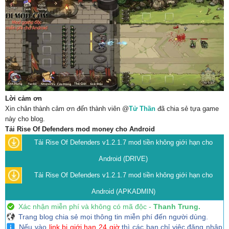
Lời cảm ơn
Xin chân thành cảm ơn đến thành viên @
Tử Thần
đã chia sẻ tựa game
này cho blog.
Tải Rise Of Defenders mod money cho Android
Tải Rise Of Defenders v1.2.1.7 mod tiền không giới hạn cho
Android (DRIVE)
Tải Rise Of Defenders v1.2.1.7 mod tiền không giới hạn cho
Android (APKADMIN)
Xác nhận miễn phí và không có mã độc -
Thanh Trung.
Trang blog chia sẻ mọi thông tin miễn phí đến người dùng.
Nếu vào
link bị giới hạn 24 giờ
thì các bạn chỉ việc đăng nhập