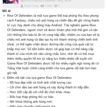
02:03 03/06/2022
ANDROID
-
Price: $
0.00
Thanh Trung
27892
1
Mô tả
Rise Of Defenders là một tựa game thể loại phòng thủ theo phong
cách Fantasy, chiêu mộ anh hùng và chiến đấu để giữ vững thành
trì cực hay dành cho dòng máy Android. Trải nghiệm game Rise
Of Defenders, người chơi sẽ được khám phá một thế giới vô tận
với những kho báu bí ẩn vô cùng hấp dẫn, nhiệm vụ của bạn sẽ là
chiêu mộ anh hùng và đào tạo họ trở thành những chiến binh tinh
nhuệ, có thể ngăn chặn được đường tấn công của quái vật từ
khắp mọi nơi. Số tiền kiếm được sẽ giúp bạn có thể nâng cấp
thành trì của mình trở nên vững chắc hơn, nhờ đó có thể mua
thêm nhiều quyền hỗ trợ từ năng lực thiên nhiên rất tuyệt vời.
Game Rise Of Defenders được hỗ trợ nhiều ngôn ngữ trong đó có
Tiếng Việt hoàn chỉnh càng khiến cho tựa game nổi bật hơn bao
giờ hết.
Điểm nổi bật của tựa game Rise Of Defenders:
– Đồ hoạ đẹp mắt và hình ảnh chất lượng cao.
– Lối chơi đào tạo anh hùng và xây dựng thành trì hấp dẫn.
– Hơn 100 cấp độ với chế độ chơi khác nhau.
– Bốn loại tháp phòng thủ cơ bản.
– Mở khoá những anh hùng mới.
– Hiệu ứng chuyển cảnh mượt mà.