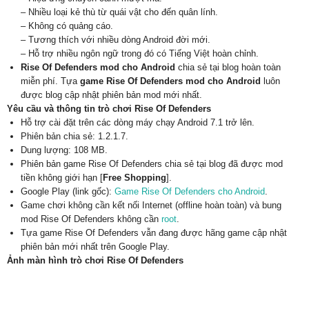
– Nhiều loại kẻ thù từ quái vật cho đến quân lính.
– Không có quảng cáo.
– Tương thích với nhiều dòng Android đời mới.
– Hỗ trợ nhiều ngôn ngữ trong đó có Tiếng Việt hoàn chỉnh.
Rise Of Defenders mod cho Android
chia sẻ tại blog hoàn toàn
miễn phí. Tựa
game Rise Of Defenders mod cho Android
luôn
được blog cập nhật phiên bản mod mới nhất.
Yêu cầu và thông tin trò chơi Rise Of Defenders
Hỗ trợ cài đặt trên các dòng máy chạy Android 7.1 trở lên.
Phiên bản chia sẻ: 1.2.1.7.
Dung lượng: 108 MB.
Phiên bản game Rise Of Defenders chia sẻ tại blog đã được mod
tiền không giới hạn [
Free Shopping
].
Google Play (link gốc):
Game Rise Of Defenders cho Android
.
Game chơi không cần kết nối Internet (offline hoàn toàn) và bung
mod Rise Of Defenders không cần
root
.
Tựa game Rise Of Defenders vẫn đang được hãng game cập nhật
phiên bản mới nhất trên Google Play.
Ảnh màn hình trò chơi Rise Of Defenders