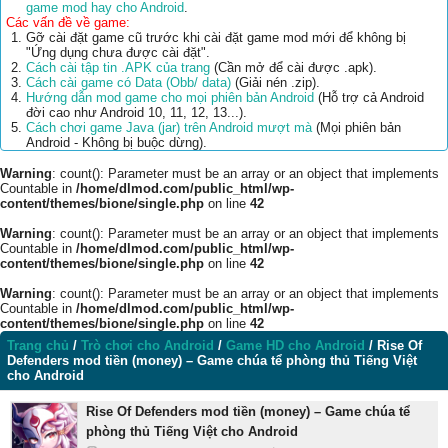
game mod hay cho Android
.
Các vấn đề về game:
Gỡ cài đặt game cũ trước khi cài đặt game mod mới để không bị
"Ứng dụng chưa được cài đặt".
Cách cài tập tin .APK của trang
(Cần mở để cài được .apk).
Cách cài game có Data (Obb/ data)
(Giải nén .zip).
Hướng dẫn mod game cho mọi phiên bản Android
(Hỗ trợ cả Android
đời cao như Android 10, 11, 12, 13...).
Cách chơi game Java (jar) trên Android mượt mà
(Mọi phiên bản
Android - Không bị buộc dừng).
Warning
: count(): Parameter must be an array or an object that implements
Countable in
/home/dlmod.com/public_html/wp-
content/themes/bione/single.php
on line
42
Warning
: count(): Parameter must be an array or an object that implements
Countable in
/home/dlmod.com/public_html/wp-
content/themes/bione/single.php
on line
42
Warning
: count(): Parameter must be an array or an object that implements
Countable in
/home/dlmod.com/public_html/wp-
content/themes/bione/single.php
on line
42
Trang chủ
/
Trò chơi cho Android
/
Game HD cho Android
/
Rise Of
Defenders mod tiền (money) – Game chúa tể phòng thủ Tiếng Việt
cho Android
Rise Of Defenders mod tiền (money) – Game chúa tể
phòng thủ Tiếng Việt cho Android