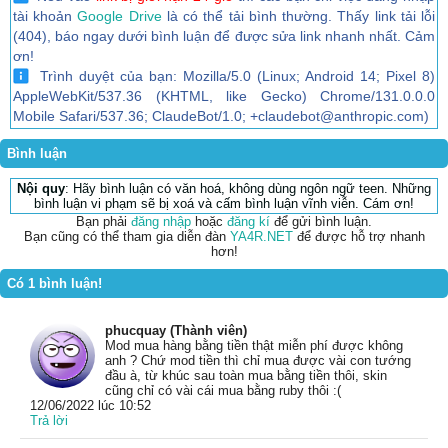
tài khoản
Google Drive
là có thể tải bình thường. Thấy link tải lỗi
(404), báo ngay dưới bình luận để được sửa link nhanh nhất. Cảm
ơn!
Trình duyệt của bạn: Mozilla/5.0 (Linux; Android 14; Pixel 8)
AppleWebKit/537.36 (KHTML, like Gecko) Chrome/131.0.0.0
Mobile Safari/537.36; ClaudeBot/1.0; +claudebot@anthropic.com)
Bình luận
Nội quy
: Hãy bình luận có văn hoá, không dùng ngôn ngữ teen. Những
bình luận vi phạm sẽ bị xoá và cấm bình luận vĩnh viễn. Cám ơn!
Bạn phải
đăng nhập
hoặc
đăng kí
để gửi bình luận.
Bạn cũng có thể tham gia diễn đàn
YA4R.NET
để được hỗ trợ nhanh
hơn!
Có 1 bình luận!
phucquay (Thành viên)
Mod mua hàng bằng tiền thật miễn phí được không
anh ? Chứ mod tiền thì chỉ mua được vài con tướng
đầu à, từ khúc sau toàn mua bằng tiền thôi, skin
cũng chỉ có vài cái mua bằng ruby thôi :(
12/06/2022 lúc 10:52
Trả lời