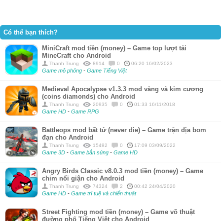
Có thể bạn thích?
MiniCraft mod tiền (money) – Game top lượt tải
MineCraft cho Android
Thanh Trung
8914
0
06:20 16/02/2023
Game mô phỏng
-
Game Tiếng Việt
Medieval Apocalypse v1.3.3 mod vàng và kim cương
(coins diamonds) cho Android
Thanh Trung
20935
0
01:33 16/11/2018
Game HD
-
Game RPG
Battleops mod bất tử (never die) – Game trận địa bom
đạn cho Android
Thanh Trung
15492
0
17:09 03/09/2022
Game 3D
-
Game bắn súng
-
Game HD
Angry Birds Classic v8.0.3 mod tiền (money) – Game
chim nổi giận cho Android
Thanh Trung
74324
2
00:42 24/04/2020
Game HD
-
Game trí tuệ và chiến thuật
Street Fighting mod tiền (money) – Game võ thuật
đường phố Tiếng Việt cho Android