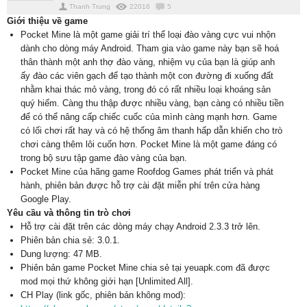
Thanh Trung
22016
5
Giới thiệu về game
Pocket Mine là một game giải trí thể loại đào vàng cực vui nhộn
dành cho dòng máy Android. Tham gia vào game này bạn sẽ hoá
thân thành một anh thợ đào vàng, nhiệm vụ của bạn là giúp anh
ấy đào các viên gạch để tạo thành một con đường đi xuống đất
nhằm khai thác mỏ vàng, trong đó có rất nhiều loại khoáng sản
quý hiếm. Càng thu thập được nhiều vàng, bạn càng có nhiều tiền
để có thể nâng cấp chiếc cuốc của mình càng mạnh hơn. Game
có lối chơi rất hay và có hệ thống âm thanh hấp dẫn khiến cho trò
chơi càng thêm lôi cuốn hơn. Pocket Mine là một game đáng có
trong bộ sưu tập game đào vàng của bạn.
Pocket Mine của hãng game Roofdog Games phát triển và phát
hành, phiên bản được hỗ trợ cài đặt miễn phí trên cửa hàng
Google Play.
Yêu cầu và thông tin trò chơi
Hỗ trợ cài đặt trên các dòng máy chạy Android 2.3.3 trở lên.
Phiên bản chia sẻ: 3.0.1.
Dung lượng: 47 MB.
Phiên bản game Pocket Mine chia sẻ tại yeuapk.com đã được
mod mọi thứ không giới hạn [Unlimited All].
CH Play (link gốc, phiên bản không mod):