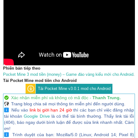
Phiên bản tiếp theo
Pocket Mine 3 mod tiền (money) – Game đào vàng kiểu mới cho Android
.
Tải Pocket Mine mod tiền cho Android
Tải Pocket Mine v3.0.1 mod cho Android
Xác nhận miễn phí và không có mã độc -
Thanh Trung.
Trang blog chia sẻ mọi thông tin miễn phí đến người dùng.
Nếu vào
link bị giới hạn 24 giờ
thì các bạn chỉ việc đăng nhập
tài khoản
Google Drive
là có thể tải bình thường. Thấy link tải lỗi
(404), báo ngay dưới bình luận để được sửa link nhanh nhất. Cảm
ơn!
Trình duyệt của bạn: Mozilla/5.0 (Linux; Android 14; Pixel 8)