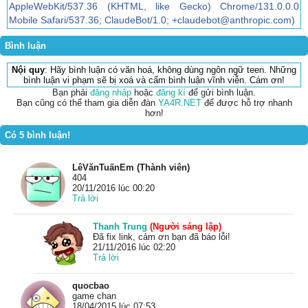
AppleWebKit/537.36 (KHTML, like Gecko) Chrome/131.0.0.0
Mobile Safari/537.36; ClaudeBot/1.0; +claudebot@anthropic.com)
Bình luận
Nội quy
: Hãy bình luận có văn hoá, không dùng ngôn ngữ teen. Những
bình luận vi phạm sẽ bị xoá và cấm bình luận vĩnh viễn. Cám ơn!
Bạn phải
đăng nhập
hoặc
đăng kí
để gửi bình luận.
Bạn cũng có thể tham gia diễn đàn
YA4R.NET
để được hỗ trợ nhanh
hơn!
Có 5 bình luận!
LêVănTuấnEm (Thành viên)
404
20/11/2016 lúc 00:20
Trả lời
Thanh Trung
(Người sáng lập)
Đã fix link, cảm ơn bạn đã báo lỗi!
21/11/2016 lúc 02:20
Trả lời
quocbao
game chan
18/04/2015 lúc 07:53