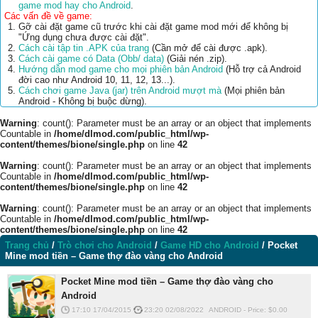
game mod hay cho Android
.
Các vấn đề về game:
Gỡ cài đặt game cũ trước khi cài đặt game mod mới để không bị
"Ứng dụng chưa được cài đặt".
Cách cài tập tin .APK của trang
(Cần mở để cài được .apk).
Cách cài game có Data (Obb/ data)
(Giải nén .zip).
Hướng dẫn mod game cho mọi phiên bản Android
(Hỗ trợ cả Android
đời cao như Android 10, 11, 12, 13...).
Cách chơi game Java (jar) trên Android mượt mà
(Mọi phiên bản
Android - Không bị buộc dừng).
Warning
: count(): Parameter must be an array or an object that implements
Countable in
/home/dlmod.com/public_html/wp-
content/themes/bione/single.php
on line
42
Warning
: count(): Parameter must be an array or an object that implements
Countable in
/home/dlmod.com/public_html/wp-
content/themes/bione/single.php
on line
42
Warning
: count(): Parameter must be an array or an object that implements
Countable in
/home/dlmod.com/public_html/wp-
content/themes/bione/single.php
on line
42
Trang chủ
/
Trò chơi cho Android
/
Game HD cho Android
/
Pocket
Mine mod tiền – Game thợ đào vàng cho Android
Pocket Mine mod tiền – Game thợ đào vàng cho
Android
17:10 17/04/2015
23:20 02/08/2022
ANDROID
-
Price: $
0.00