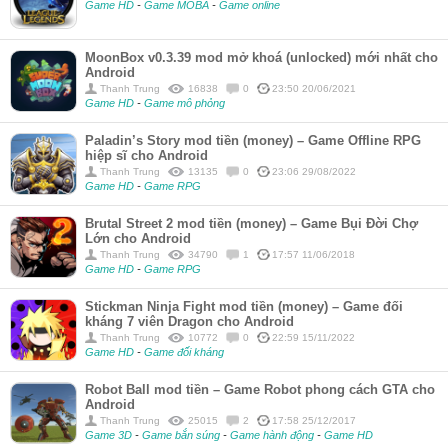
Game HD
-
Game MOBA
-
Game online
MoonBox v0.3.39 mod mở khoá (unlocked) mới nhất cho
Android
Thanh Trung
16838
0
23:50 20/06/2021
Game HD
-
Game mô phỏng
Paladin’s Story mod tiền (money) – Game Offline RPG
hiệp sĩ cho Android
Thanh Trung
13135
0
23:06 29/08/2022
Game HD
-
Game RPG
Brutal Street 2 mod tiền (money) – Game Bụi Đời Chợ
Lớn cho Android
Thanh Trung
34790
1
17:57 11/06/2018
Game HD
-
Game RPG
Stickman Ninja Fight mod tiền (money) – Game đối
kháng 7 viên Dragon cho Android
Thanh Trung
10772
0
22:59 15/11/2022
Game HD
-
Game đối kháng
Robot Ball mod tiền – Game Robot phong cách GTA cho
Android
Thanh Trung
25015
2
17:58 25/12/2017
Game 3D
-
Game bắn súng
-
Game hành động
-
Game HD