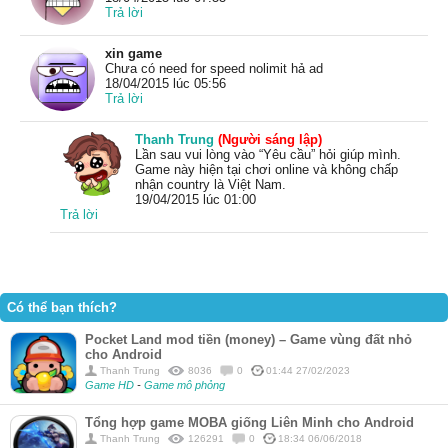
Trả lời
xin game
Chưa có need for speed nolimit hả ad
18/04/2015 lúc 05:56
Trả lời
Thanh Trung
(Người sáng lập)
Lần sau vui lòng vào “Yêu cầu” hỏi giúp mình.
Game này hiện tại chơi online và không chấp
nhận country là Việt Nam.
19/04/2015 lúc 01:00
Trả lời
Có thể bạn thích?
Pocket Land mod tiền (money) – Game vùng đất nhỏ
cho Android
Thanh Trung
8036
0
01:44 27/02/2023
Game HD
-
Game mô phỏng
Tổng hợp game MOBA giống Liên Minh cho Android
Thanh Trung
126291
0
18:34 06/06/2018