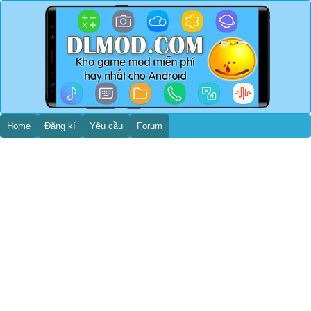
Home
Đăng kí
Yêu cầu
Forum