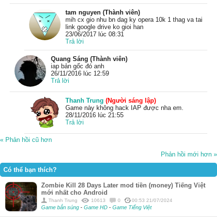
tam nguyen (Thành viên)
mih cx gio nhu bn dag ky opera 10k 1 thag va tai
link google drive ko gioi han
23/06/2017 lúc 08:31
Trả lời
Quang Sáng (Thành viên)
iap bản gốc đó anh
26/11/2016 lúc 12:59
Trả lời
Thanh Trung
(Người sáng lập)
Game này không hack IAP được nha em.
28/11/2016 lúc 21:55
Trả lời
« Phản hồi cũ hơn
Phản hồi mới hơn »
Có thể bạn thích?
Zombie Kill 28 Days Later mod tiền (money) Tiếng Việt
mới nhất cho Android
Thanh Trung
10613
0
00:53 21/07/2024
Game bắn súng
-
Game HD
-
Game Tiếng Việt