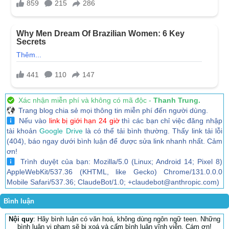
Xác nhận miễn phí và không có mã độc -
Thanh Trung.
Trang blog chia sẻ mọi thông tin miễn phí đến người dùng.
Nếu vào
link bị giới hạn 24 giờ
thì các bạn chỉ việc đăng nhập
tài khoản
Google Drive
là có thể tải bình thường. Thấy link tải lỗi
(404), báo ngay dưới bình luận để được sửa link nhanh nhất. Cảm
ơn!
Trình duyệt của bạn: Mozilla/5.0 (Linux; Android 14; Pixel 8)
AppleWebKit/537.36 (KHTML, like Gecko) Chrome/131.0.0.0
Mobile Safari/537.36; ClaudeBot/1.0; +claudebot@anthropic.com)
Bình luận
Nội quy
: Hãy bình luận có văn hoá, không dùng ngôn ngữ teen. Những
bình luận vi phạm sẽ bị xoá và cấm bình luận vĩnh viễn. Cám ơn!