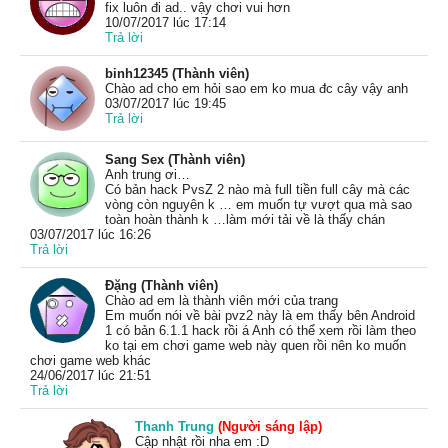
fix luôn đi ad.. vậy chơi vui hơn
10/07/2017 lúc 17:14
Trả lời
binh12345 (Thành viên)
Chào ad cho em hỏi sao em ko mua đc cây vậy anh
03/07/2017 lúc 19:45
Trả lời
Sang Sex (Thành viên)
Anh trung ơi…
Có bản hack PvsZ 2 nào mà full tiền full cây mà các
vòng còn nguyên k … em muốn tự vượt qua mà sao
toàn hoàn thành k …làm mới tải về là thấy chán
03/07/2017 lúc 16:26
Trả lời
Đặng (Thành viên)
Chào ad em là thành viên mới của trang
Em muốn nói về bài pvz2 này là em thấy bên Android
1 có bản 6.1.1 hack rồi á Anh có thể xem rồi làm theo
ko tại em chơi game web này quen rồi nên ko muốn
chơi game web khác
24/06/2017 lúc 21:51
Trả lời
Thanh Trung
(Người sáng lập)
Cập nhật rồi nha em :D