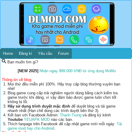
Home
Đăng kí
Yêu cầu
Forum
Bạn muốn tìm gì?
[NEW 2025]
Nhận ngay 999.000 VNĐ từ ứng dụng MoMo
Thông tin về blog:
Mọi thứ đều miễn phí 100%. Hãy truy cập blog thường xuyên bạn
nhé!
Blog game cung cấp trải nghiệm người dùng bằng cách kiểm tra
game trước khi đăng, vì vậy đảm bảo được game luôn chơi tốt
không bị lỗi.
Hãy sử dụng trình duyệt mặc định
để duyệt blog và tải game
nhanh nhất (Hạn chế dùng các trình duyệt bên thứ 3).
Kết bạn với Facebook Admin:
Thanh Trung
và đăng ký kênh
Youtube
YEUAPK MOD
nào các bạn.
Thích fanpage trên Facebook để cập nhật game mới mỗi ngày:
Tải
game mod hay cho Android
.