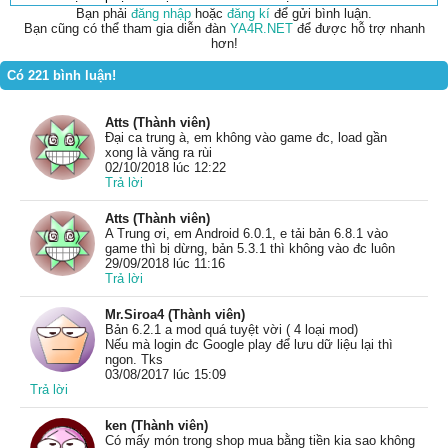
Bạn phải
đăng nhập
hoặc
đăng kí
để gửi bình luận.
Bạn cũng có thể tham gia diễn đàn
YA4R.NET
để được hỗ trợ nhanh
hơn!
Có 221 bình luận!
Atts (Thành viên)
Đại ca trung à, em không vào game đc, load gần
xong là văng ra rùi
02/10/2018 lúc 12:22
Trả lời
Atts (Thành viên)
A Trung ơi, em Android 6.0.1, e tải bản 6.8.1 vào
game thì bị dừng, bản 5.3.1 thì không vào đc luôn
29/09/2018 lúc 11:16
Trả lời
Mr.Siroa4 (Thành viên)
Bản 6.2.1 a mod quá tuyệt vời ( 4 loại mod)
Nếu mà login đc Google play để lưu dữ liệu lại thì
ngon. Tks
03/08/2017 lúc 15:09
Trả lời
ken (Thành viên)
Có mấy món trong shop mua bằng tiền kia sao không