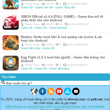
Thanh Trung
19790
4
19:10 20/02/2022
Game HD
-
Game sinh tồn
-
Game Tiếng Việt
SBK14 Official v1.4.6 [FULL GAME] – Game đua mô tô
phân khối lớn cho Android
Thanh Trung
48187
34
14:38 10/05/2017
Game 3D
-
Game HD
-
Game thể thao
Modern Strike mod tiền & xoá quảng cáo (coins & ad-
free) cho Android
Thanh Trung
22925
0
22:41 14/08/2018
Game bắn súng
-
Game HD
Egg Fight v1.5.3 mod tiền (gold) – Game đấu trứng cho
Android
Thanh Trung
24256
0
14:33 07/09/2022
Game 3D
-
Game HD
-
Game đối kháng
Tìm kiếm
Bạn muốn tìm gì?
Từ 2023, trang chỉ hoạt động với 2 tên miền là
dlmod.com
và
ya4r.net
, mọi
tên miền khác đều là giả mạo!
Điều khoản sử dụng
|
Game HD cho Android
|
Game hay cho Android