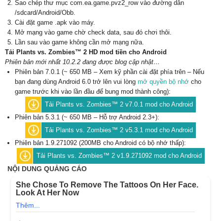
Sao chép thư mục com.ea.game.pvz2_row vào đường dẫn
/sdcard/Android/Obb.
Cài đặt game .apk vào máy.
Mở mạng vào game chờ check data, sau đó chơi thôi.
Lần sau vào game không cần mở mạng nữa.
Tải Plants vs. Zombies™ 2 HD mod tiền cho Android
Phiên bản mới nhất 10.2.2 đang được blog cập nhật…
Phiên bản 7.0.1 (~ 650 MB – Xem kỹ phần cài đặt phía trên – Nếu
bạn đang dùng Android 6.0 trở lên vui lòng
mở quyền bộ nhớ
cho
game trước khi vào lần đầu để bung mod thành công):
Tải Plants vs. Zombies™ 2 v7.0.1 mod cho Android
Phiên bản 5.3.1 (~ 650 MB – Hỗ trợ Android 2.3+):
Tải Plants vs. Zombies™ 2 v5.3.1 mod cho Android
Phiên bản 1.9.271092 (200MB cho Android có bộ nhớ thấp):
Tải Plants vs. Zombies™ 2 v1.9.271092 mod cho Android