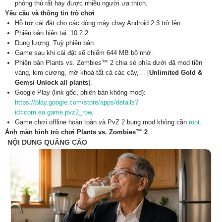
phòng thủ rất hay được nhiều người ưa thích.
Yêu cầu và thông tin trò chơi
Hỗ trợ cài đặt cho các dòng máy chạy Android 2.3 trở lên.
Phiên bản hiện tại: 10.2.2.
Dung lượng: Tuỳ phiên bản.
Game sau khi cài đặt sẽ chiếm 644 MB bộ nhớ.
Phiên bản Plants vs. Zombies™ 2 chia sẻ phía dưới đã mod tiền
vàng, kim cương, mở khoá tất cả các cây,… [
Unlimited Gold &
Gems/ Unlock all plants
].
Google Play (link gốc, phiên bản không mod):
https://play.google.com/store/apps/details?
id=com.ea.game.pvz2_row
.
Game chơi offline hoàn toàn và PvZ 2 bung mod không cần
root
.
Ảnh màn hình trò chơi Plants vs. Zombies™ 2