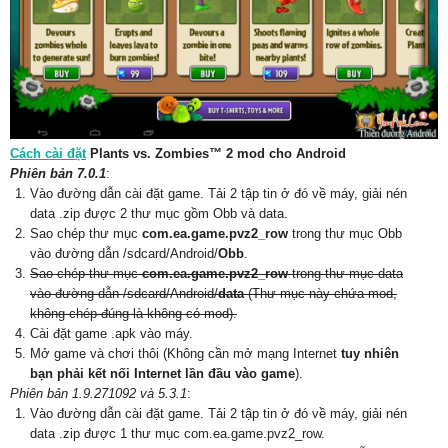
Cách cài đặt
Plants vs. Zombies™ 2 mod cho Android
Phiên bản 7.0.1
:
Vào đường dẫn cài đặt game. Tải 2 tập tin ở đó về máy, giải nén
data .zip được 2 thư mục gồm Obb và data.
Sao chép thư mục
com.ea.game.pvz2_row
trong thư mục Obb
vào đường dẫn /sdcard/Android/
Obb
.
Sao chép thư mục
com.ea.game.pvz2_row
trong thư mục data
vào đường dẫn /sdcard/Android/
data
(Thư mục này chứa mod,
không chép đúng là không có mod).
Cài đặt game .apk vào máy.
Mở game và chơi thôi (Không cần mở mạng Internet
tuy nhiên
bạn phải kết nối Internet lần đầu vào game
).
Phiên bản 1.9.271092 và 5.3.1
:
Vào đường dẫn cài đặt game. Tải 2 tập tin ở đó về máy, giải nén
data .zip được 1 thư mục com.ea.game.pvz2_row.