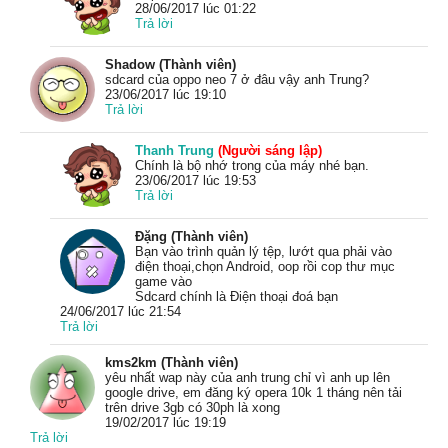
28/06/2017 lúc 01:22
Trả lời
Shadow (Thành viên)
sdcard của oppo neo 7 ở đâu vậy anh Trung?
23/06/2017 lúc 19:10
Trả lời
Thanh Trung
(Người sáng lập)
Chính là bộ nhớ trong của máy nhé bạn.
23/06/2017 lúc 19:53
Trả lời
Đặng (Thành viên)
Bạn vào trình quản lý tệp, lướt qua phải vào
điện thoại,chọn Android, oop rồi cop thư mục
game vào
Sdcard chính là Điện thoại đoá bạn
24/06/2017 lúc 21:54
Trả lời
kms2km (Thành viên)
yêu nhất wap này của anh trung chỉ vì anh up lên
google drive, em đăng ký opera 10k 1 tháng nên tải
trên drive 3gb có 30ph là xong
19/02/2017 lúc 19:19
Trả lời