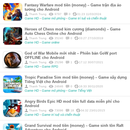
Fantasy Warfare mod tiền (money) – Game trận địa ảo
tưởng cho Android
Thanh Trung
9797
0
01:23 11/03/2024
Game HD
-
Game mô phỏng
-
Game trí tuệ và chiến thuật
Heroes of Chess mod kim cương (diamonds) – Game
Auto Chess Online cho Android
Thanh Trung
35240
0
03:27 27/10/2019
Game HD
-
Game online
God of War Mobile mới nhất – Phiên bản GoW port
OFFLINE cho Android
Thanh Trung
25296
1
17:12 30/07/2021
Game HD
-
Game RPG
Tropic Paradise Sim mod tiền (money) – Game xây dựng
Tiếng Việt cho Android
Thanh Trung
24646
0
16:33 30/11/2020
Game HD
-
Game mô phỏng
-
Game Tiếng Việt
Angry Birds Epic HD mod tiền full data miễn phí cho
Android
Thanh Trung
73096
18
04:32 23/01/2015
Game HD
-
Game trí tuệ và chiến thuật
Grand Survival mod tiền (money) – Game sinh tồn Raft
Adventure cho Android