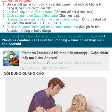
Các vấn đề về game:
Gỡ cài đặt game cũ trước khi cài đặt game mod mới để không bị
"Ứng dụng chưa được cài đặt".
Cách cài tập tin .APK của trang
(Cần mở để cài được .apk).
Cách cài game có Data (Obb/ data)
(Giải nén .zip).
Hướng dẫn mod game cho mọi phiên bản Android
(Hỗ trợ cả Android
đời cao như Android 10, 11, 12, 13...).
Cách chơi game Java (jar) trên Android mượt mà
(Mọi phiên bản
Android - Không bị buộc dừng).
Trang chủ
/
Trò chơi cho Android
/
Game bản quyền cho Android
/
Plants vs Zombies 2 HD mod tiền (money) – Cuộc chiến thây ma 2
cho Android
Plants vs Zombies 2 HD mod tiền (money) – Cuộc chiến
thây ma 2 cho Android
22:02 18/10/2013
23:54 21/01/2023
ANDROID
-
Price: $
0.00
Thanh Trung
1093199
221