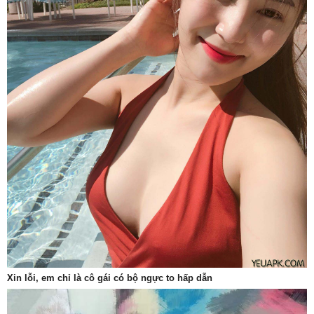
Xin lỗi, em chỉ là cô gái có bộ ngực to hấp dẫn