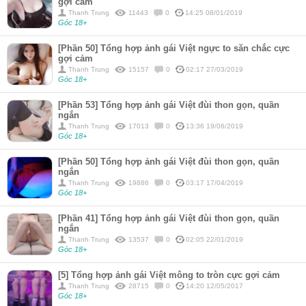
gợi cảm
Thanh Trung
11443
0
14:25 08/01/2019
Góc 18+
[Phần 50] Tổng hợp ảnh gái Việt ngực to săn chắc cực
gợi cảm
Thanh Trung
15157
0
02:17 27/03/2019
Góc 18+
[Phần 53] Tổng hợp ảnh gái Việt đùi thon gọn, quần
ngắn
Thanh Trung
17013
0
13:36 19/06/2019
Góc 18+
[Phần 50] Tổng hợp ảnh gái Việt đùi thon gọn, quần
ngắn
Thanh Trung
19886
0
03:17 17/04/2019
Góc 18+
[Phần 41] Tổng hợp ảnh gái Việt đùi thon gọn, quần
ngắn
Thanh Trung
13537
0
02:05 22/01/2019
Góc 18+
[5] Tổng hợp ảnh gái Việt mông to tròn cực gợi cảm
Thanh Trung
28715
0
14:20 12/05/2017
Góc 18+