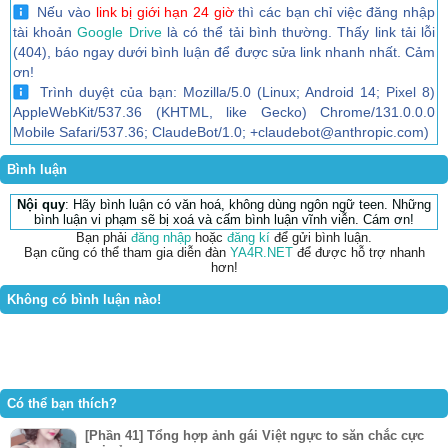
Nếu vào
link bị giới hạn 24 giờ
thì các bạn chỉ việc đăng nhập
tài khoản
Google Drive
là có thể tải bình thường. Thấy link tải lỗi
(404), báo ngay dưới bình luận để được sửa link nhanh nhất. Cảm
ơn!
Trình duyệt của bạn: Mozilla/5.0 (Linux; Android 14; Pixel 8)
AppleWebKit/537.36 (KHTML, like Gecko) Chrome/131.0.0.0
Mobile Safari/537.36; ClaudeBot/1.0; +claudebot@anthropic.com)
Bình luận
Nội quy
: Hãy bình luận có văn hoá, không dùng ngôn ngữ teen. Những
bình luận vi phạm sẽ bị xoá và cấm bình luận vĩnh viễn. Cám ơn!
Bạn phải
đăng nhập
hoặc
đăng kí
để gửi bình luận.
Bạn cũng có thể tham gia diễn đàn
YA4R.NET
để được hỗ trợ nhanh
hơn!
Không có bình luận nào!
Có thể bạn thích?
[Phần 41] Tổng hợp ảnh gái Việt ngực to săn chắc cực