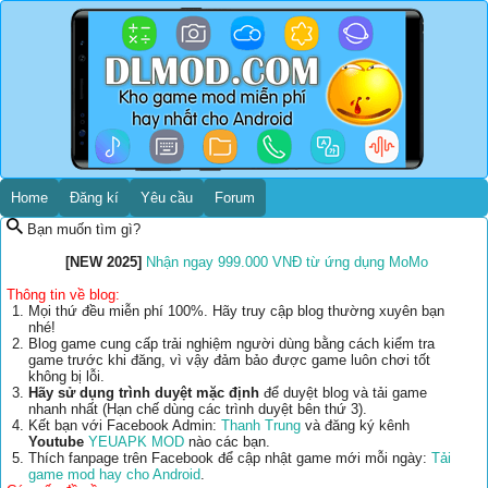
Home
Đăng kí
Yêu cầu
Forum
Bạn muốn tìm gì?
[NEW 2025]
Nhận ngay 999.000 VNĐ từ ứng dụng MoMo
Thông tin về blog:
Mọi thứ đều miễn phí 100%. Hãy truy cập blog thường xuyên bạn
nhé!
Blog game cung cấp trải nghiệm người dùng bằng cách kiểm tra
game trước khi đăng, vì vậy đảm bảo được game luôn chơi tốt
không bị lỗi.
Hãy sử dụng trình duyệt mặc định
để duyệt blog và tải game
nhanh nhất (Hạn chế dùng các trình duyệt bên thứ 3).
Kết bạn với Facebook Admin:
Thanh Trung
và đăng ký kênh
Youtube
YEUAPK MOD
nào các bạn.
Thích fanpage trên Facebook để cập nhật game mới mỗi ngày:
Tải
game mod hay cho Android
.