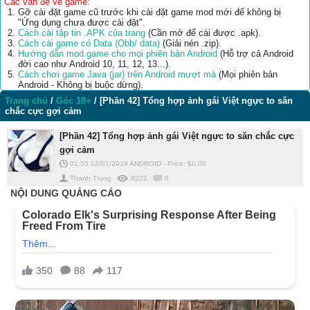
Các vấn đề về game:
Gỡ cài đặt game cũ trước khi cài đặt game mod mới để không bị
"Ứng dụng chưa được cài đặt".
Cách cài tập tin .APK của trang
(Cần mở để cài được .apk).
Cách cài game có Data (Obb/ data)
(Giải nén .zip).
Hướng dẫn mod game cho mọi phiên bản Android
(Hỗ trợ cả Android
đời cao như Android 10, 11, 12, 13...).
Cách chơi game Java (jar) trên Android mượt mà
(Mọi phiên bản
Android - Không bị buộc dừng).
Trang chủ
/
Góc 18+
/
[Phần 42] Tổng hợp ảnh gái Việt ngực to săn
chắc cực gợi cảm
[Phần 42] Tổng hợp ảnh gái Việt ngực to săn chắc cực
gợi cảm
01:53 12/01/2019
ANDROID
-
Price: $
0.00
Thanh Trung
8222
0