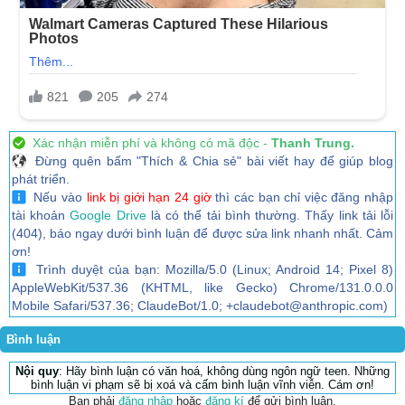
Xác nhận miễn phí và không có mã độc -
Thanh Trung.
Đừng quên bấm "Thích & Chia sẻ" bài viết hay để giúp blog
phát triển.
Nếu vào
link bị giới hạn 24 giờ
thì các bạn chỉ việc đăng nhập
tài khoản
Google Drive
là có thể tải bình thường. Thấy link tải lỗi
(404), báo ngay dưới bình luận để được sửa link nhanh nhất. Cảm
ơn!
Trình duyệt của bạn: Mozilla/5.0 (Linux; Android 14; Pixel 8)
AppleWebKit/537.36 (KHTML, like Gecko) Chrome/131.0.0.0
Mobile Safari/537.36; ClaudeBot/1.0; +claudebot@anthropic.com)
Bình luận
Nội quy
: Hãy bình luận có văn hoá, không dùng ngôn ngữ teen. Những
bình luận vi phạm sẽ bị xoá và cấm bình luận vĩnh viễn. Cám ơn!
Bạn phải
đăng nhập
hoặc
đăng kí
để gửi bình luận.