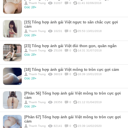
Thanh Trung
31037
0
11:41 02/06/2018
Góc 18+
[15] Tổng hợp ảnh gái Việt ngực to săn chắc cực gợi
cảm
Thanh Trung
10231
0
05:53 13/01/2018
Góc 18+
[23] Tổng hợp ảnh gái Việt đùi thon gọn, quần ngắn
Thanh Trung
25108
0
14:31 31/07/2018
Góc 18+
[18] Tổng hợp ảnh gái Việt mông to tròn cực gợi cảm
Thanh Trung
36019
0
16:39 10/01/2018
Góc 18+
[Phần 56] Tổng hợp ảnh gái Việt mông to tròn cực gợi
cảm
Thanh Trung
28358
0
21:12 01/04/2019
Góc 18+
[Phần 67] Tổng hợp ảnh gái Việt mông to tròn cực gợi
cảm
Thanh Trung
82141
0
15:39 14/02/2020