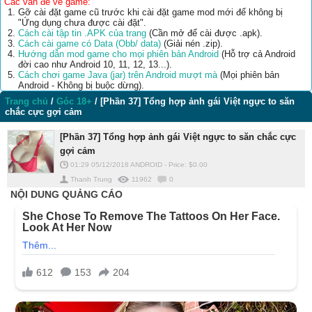
Các vấn đề về game:
Gỡ cài đặt game cũ trước khi cài đặt game mod mới để không bị
"Ứng dụng chưa được cài đặt".
Cách cài tập tin .APK của trang
(Cần mở để cài được .apk).
Cách cài game có Data (Obb/ data)
(Giải nén .zip).
Hướng dẫn mod game cho mọi phiên bản Android
(Hỗ trợ cả Android
đời cao như Android 10, 11, 12, 13...).
Cách chơi game Java (jar) trên Android mượt mà
(Mọi phiên bản
Android - Không bị buộc dừng).
Trang chủ
/
Góc 18+
/
[Phần 37] Tổng hợp ảnh gái Việt ngực to săn
chắc cực gợi cảm
[Phần 37] Tổng hợp ảnh gái Việt ngực to săn chắc cực
gợi cảm
01:29 05/12/2018
ANDROID
-
Price: $
0.00
Thanh Trung
11962
0