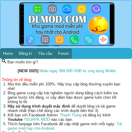
Home
Đăng kí
Yêu cầu
Forum
Bạn muốn tìm gì?
[NEW 2025]
Nhận ngay 999.000 VNĐ từ ứng dụng MoMo
Thông tin về blog:
Mọi thứ đều miễn phí 100%. Hãy truy cập blog thường xuyên bạn
nhé!
Blog game cung cấp trải nghiệm người dùng bằng cách kiểm tra
game trước khi đăng, vì vậy đảm bảo được game luôn chơi tốt
không bị lỗi.
Hãy sử dụng trình duyệt mặc định
để duyệt blog và tải game
nhanh nhất (Hạn chế dùng các trình duyệt bên thứ 3).
Kết bạn với Facebook Admin:
Thanh Trung
và đăng ký kênh
Youtube
YEUAPK MOD
nào các bạn.
Thích fanpage trên Facebook để cập nhật game mới mỗi ngày:
Tải
game mod hay cho Android
.