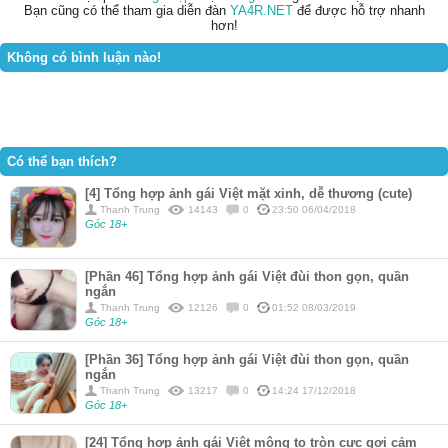
Bạn cũng có thể tham gia diễn đàn
YA4R.NET
để được hỗ trợ nhanh
hơn!
Không có bình luận nào!
Có thể bạn thích?
[4] Tổng hợp ảnh gái Việt mặt xinh, dễ thương (cute)
Thanh Trung
14143
0
23:50 06/04/2018
Góc 18+
[Phần 46] Tổng hợp ảnh gái Việt đùi thon gọn, quần
ngắn
Thanh Trung
12126
0
01:52 08/03/2019
Góc 18+
[Phần 36] Tổng hợp ảnh gái Việt đùi thon gọn, quần
ngắn
Thanh Trung
13217
0
14:24 17/12/2018
Góc 18+
[24] Tổng hợp ảnh gái Việt mông to tròn cực gợi cảm