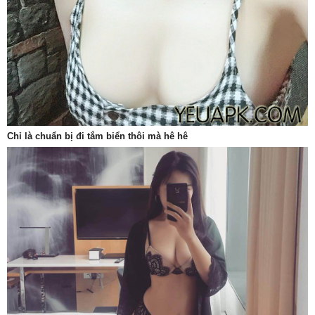
Chỉ là chuẩn bị đi tắm biển thôi mà hê hê