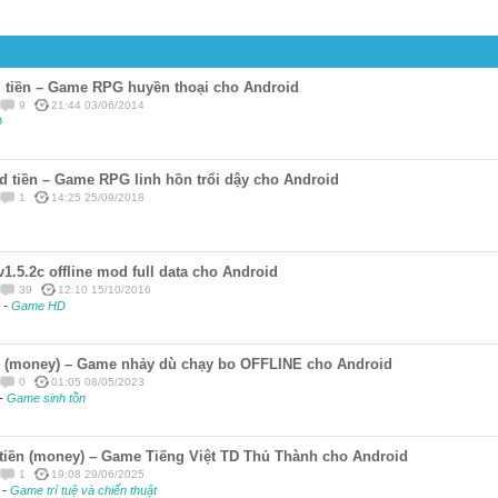
 tiền – Game RPG huyền thoại cho Android
9
21:44 03/06/2014
D
d tiền – Game RPG linh hồn trổi dậy cho Android
1
14:25 25/09/2018
1.5.2c offline mod full data cho Android
39
12:10 15/10/2016
g
-
Game HD
ền (money) – Game nhảy dù chạy bo OFFLINE cho Android
0
01:05 08/05/2023
-
Game sinh tồn
tiền (money) – Game Tiếng Việt TD Thủ Thành cho Android
1
19:08 29/06/2025
t
-
Game trí tuệ và chiến thuật