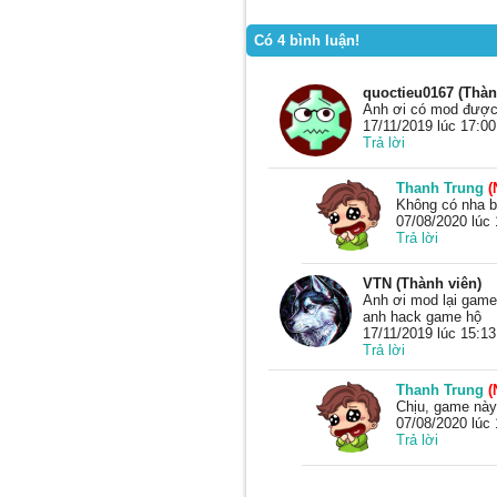
Có 4 bình luận!
quoctieu0167 (Thàn
Anh ơi có mod được 
17/11/2019 lúc 17:00
Trả lời
Thanh Trung
(
Không có nha b
07/08/2020 lúc 
Trả lời
VTN (Thành viên)
Anh ơi mod lại game
anh hack game hộ
17/11/2019 lúc 15:13
Trả lời
Thanh Trung
(
Chịu, game này
07/08/2020 lúc 
Trả lời