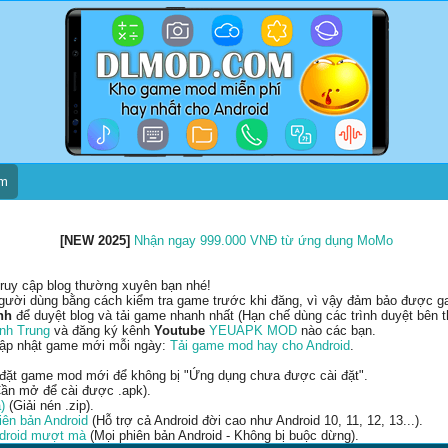
um
[NEW 2025]
Nhận ngay 999.000 VNĐ từ ứng dụng MoMo
ruy cập blog thường xuyên bạn nhé!
gười dùng bằng cách kiểm tra game trước khi đăng, vì vậy đảm bảo được gam
nh
để duyệt blog và tải game nhanh nhất (Hạn chế dùng các trình duyệt bên t
nh Trung
và đăng ký kênh
Youtube
YEUAPK MOD
nào các bạn.
cập nhật game mới mỗi ngày:
Tải game mod hay cho Android
.
 đặt game mod mới để không bị "Ứng dụng chưa được cài đặt".
ần mở để cài được .apk).
)
(Giải nén .zip).
ên bản Android
(Hỗ trợ cả Android đời cao như Android 10, 11, 12, 13...).
ndroid mượt mà
(Mọi phiên bản Android - Không bị buộc dừng).