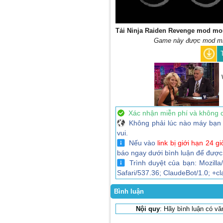
Tải Ninja Raiden Revenge mod mo
Game này được mod miễn
Xác nhận miễn phí và không 
Không phải lúc nào máy bạn c
vui.
Nếu vào
link bị giới hạn 24 gi
báo ngay dưới bình luận để được
Trình duyệt của bạn: Mozilla
Safari/537.36; ClaudeBot/1.0; +
Bình luận
Nội quy
: Hãy bình luận có v