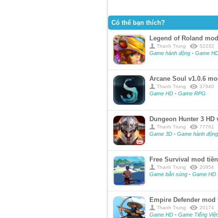
Có thể bạn thích?
Legend of Roland mod
Thanh Trung
52232
Game hành động
-
Game H
Arcane Soul v1.0.6 mo
Thanh Trung
37940
Game HD
-
Game RPG
Dungeon Hunter 3 HD v
Thanh Trung
77761
Game 3D
-
Game hành độn
Free Survival mod ti
Thanh Trung
20954
Game bắn súng
-
Game HD
Empire Defender mod 
Thanh Trung
20174
Game HD
-
Game Tiếng Việ