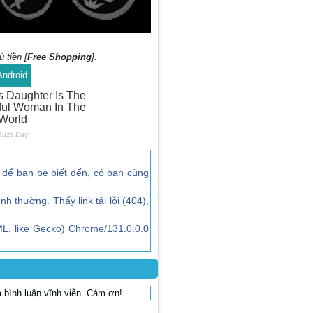
 tiền [
Free Shopping
].
Android
để bạn bè biết đến, có bạn cùng
ình thường. Thấy link tải lỗi (404),
L, like Gecko) Chrome/131.0.0.0
 bình luận vĩnh viễn. Cám ơn!