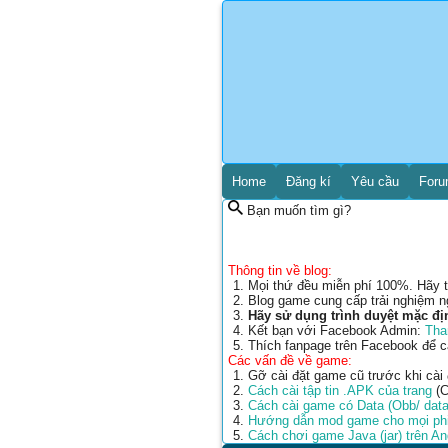
Home
Đăng kí
Yêu cầu
For
Bạn muốn tìm gì?
Thông tin về blog:
Mọi thứ đều miễn phí 100%. Hãy t
Blog game cung cấp trải nghiệm n
Hãy sử dụng trình duyệt mặc đị
Kết bạn với Facebook Admin:
Tha
Thích fanpage trên Facebook để 
Các vấn đề về game:
Gỡ cài đặt game cũ trước khi cài
Cách cài tập tin .APK của trang
(C
Cách cài game có Data (Obb/ data
Hướng dẫn mod game cho mọi phi
Cách chơi game Java (jar) trên A