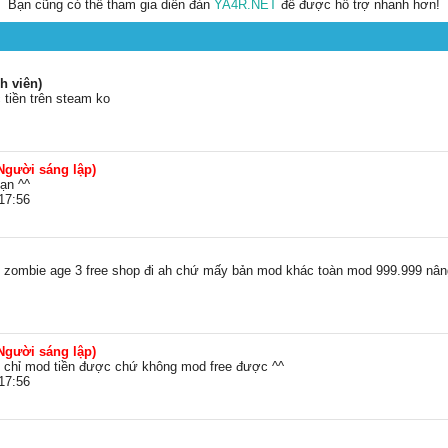
Bạn cũng có thể tham gia diễn đàn
YA4R.NET
để được hỗ trợ nhanh hơn!
h viên)
tiền trên steam ko
Người sáng lập)
ạn ^^
17:56
 zombie age 3 free shop đi ah chứ mấy bản mod khác toàn mod 999.999 nân
Người sáng lập)
 chỉ mod tiền được chứ không mod free được ^^
17:56