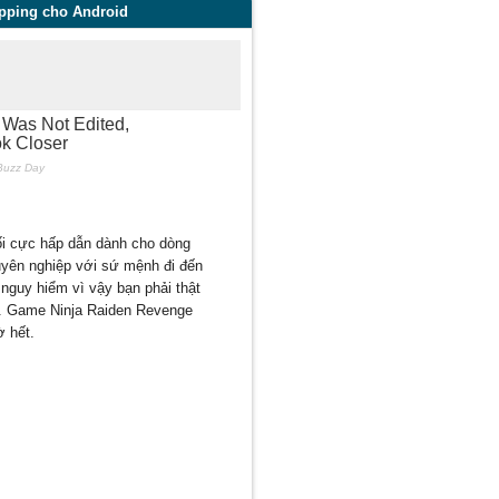
opping cho Android
ối cực hấp dẫn dành cho dòng
uyên nghiệp với sứ mệnh đi đến
 nguy hiểm vì vậy bạn phải thật
i”. Game Ninja Raiden Revenge
ờ hết.