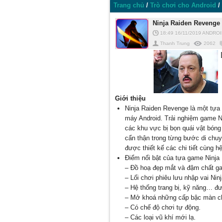
Trang chủ
/
Trò chơi cho Android
/
Ninja Raiden Revenge 
18:49 16/11/2019
ANDROI
Thanh Trung
2062
Giới thiệu
Ninja Raiden Revenge là một tựa
máy Android. Trải nghiệm game N
các khu vực bị bọn quái vật bóng
cẩn thận trong từng bước di chuy
được thiết kế các chi tiết cùng 
Điểm nổi bật của tựa game Ninja
– Đồ hoạ đẹp mắt và đậm chất ga
– Lối chơi phiêu lưu nhập vai Nin
– Hệ thống trang bị, kỹ năng… đư
– Mở khoá những cấp bậc màn c
– Có chế độ chơi tự động.
– Các loại vũ khí mới lạ.