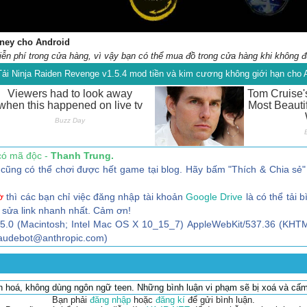
ney cho Android
 phí trong cửa hàng, vì vậy bạn có thể mua đồ trong cửa hàng khi không đủ
Tải Ninja Raiden Revenge v1.5.4 mod tiền và kim cương không giới hạn cho 
có mã độc -
Thanh Trung.
ũng có thể chơi được hết game tại blog. Hãy bấm "Thích & Chia sẻ" 
ờ
thì các bạn chỉ việc đăng nhập tài khoản
Google Drive
là có thể tải b
 sửa link nhanh nhất. Cảm ơn!
/5.0 (Macintosh; Intel Mac OS X 10_15_7) AppleWebKit/537.36 (KHTM
claudebot@anthropic.com)
ăn hoá, không dùng ngôn ngữ teen. Những bình luận vi phạm sẽ bị xoá và cấm
Bạn phải
đăng nhập
hoặc
đăng kí
để gửi bình luận.