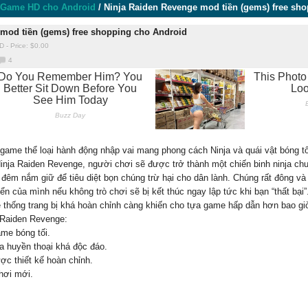
Game HD cho Android
/
Ninja Raiden Revenge mod tiền (gems) free sh
mod tiền (gems) free shopping cho Android
D
-
Price: $
0.00
4
 game thể loại hành động nhập vai mang phong cách Ninja và quái vật bóng t
inja Raiden Revenge, người chơi sẽ được trở thành một chiến binh ninja ch
 đêm nắm giữ để tiêu diệt bọn chúng trừ hại cho dân lành. Chúng rất đông và
ển của mình nếu không trò chơi sẽ bị kết thúc ngay lập tức khi bạn “thất bạ
hệ thống trang bị khá hoàn chỉnh càng khiến cho tựa game hấp dẫn hơn bao gi
 Raiden Revenge:
me bóng tối.
ja huyền thoại khá độc đáo.
ợc thiết kế hoàn chỉnh.
hơi mới.