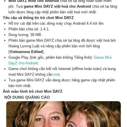
Mini DAYZ mod cho Android
chia sẻ tại blog hoàn toàn miễn
phí. Tựa
game Mini DAYZ việt hoá cho Android
chia sẻ tại blog
luôn được blog cập nhật phiên bản việt hoá mới nhất.
Yêu cầu và thông tin trò chơi Mini DAYZ
Hỗ trợ cài đặt trên các dòng máy chạy Android 4.4 trở lên.
Phiên bản chia sẻ: 1.4.1.
Dung lượng: 39 MB.
Phiên bản game Mini DAYZ chia sẻ tại blog đã được việt hoá bởi
Hoàng Lương Luật và nâng cấp phiên bản mới bởi blog
[
Vietnamese Edited
].
Google Play (link gốc, phiên bản không Tiếng Anh):
Game Mini
DayZ cho Android
.
Game chơi không cần kết nối Internet (offline hoàn toàn) và bung
mod Mini DAYZ không cần
root
.
Tựa game Mini DAYZ vẫn đang được hãng game cập nhật phiên
bản mới nhất.
Ảnh màn hình trò chơi Mini DAYZ