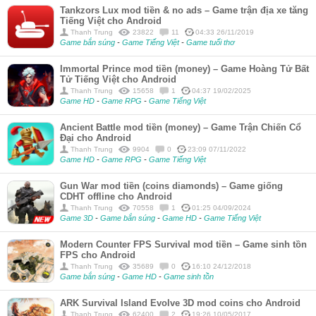
Tankzors Lux mod tiền & no ads – Game trận địa xe tăng
Tiếng Việt cho Android
Thanh Trung
23822
11
04:33 26/11/2019
Game bắn súng
-
Game Tiếng Việt
-
Game tuổi thơ
Immortal Prince mod tiền (money) – Game Hoàng Tử Bất
Tử Tiếng Việt cho Android
Thanh Trung
15658
1
04:37 19/02/2025
Game HD
-
Game RPG
-
Game Tiếng Việt
Ancient Battle mod tiền (money) – Game Trận Chiến Cổ
Đại cho Android
Thanh Trung
9904
0
23:09 07/11/2022
Game HD
-
Game RPG
-
Game Tiếng Việt
Gun War mod tiền (coins diamonds) – Game giống
CDHT offline cho Android
Thanh Trung
70558
1
01:25 04/09/2024
Game 3D
-
Game bắn súng
-
Game HD
-
Game Tiếng Việt
Modern Counter FPS Survival mod tiền – Game sinh tồn
FPS cho Android
Thanh Trung
35689
0
16:10 24/12/2018
Game bắn súng
-
Game HD
-
Game sinh tồn
ARK Survival Island Evolve 3D mod coins cho Android
Thanh Trung
62400
2
19:26 10/05/2017