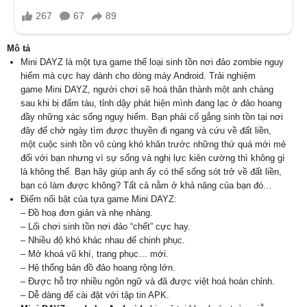
Mô tả
Mini DAYZ là một tựa game thể loại sinh tồn nơi đảo zombie nguy
hiểm mà cực hay dành cho dòng máy Android. Trải nghiệm
game Mini DAYZ, người chơi sẽ hoá thân thành một anh chàng
sau khi bị đấm tàu, tỉnh dậy phát hiện mình đang lạc ở đảo hoang
đầy những xác sống nguy hiểm. Bạn phải cố gắng sinh tồn tại nơi
đây để chờ ngày tìm được thuyền đi ngang và cứu về đất liền,
một cuộc sinh tồn vô cùng khó khăn trước những thứ quá mới mẻ
đối với bạn nhưng vì sự sống và nghị lực kiên cường thì không gì
là không thể. Bạn hãy giúp anh ấy có thể sống sót trở về đất liền,
bạn có làm được không? Tất cả nằm ở khả năng của bạn đó…
Điểm nổi bật của tựa game Mini DAYZ:
– Đồ hoạ đơn giản và nhẹ nhàng.
– Lối chơi sinh tồn nơi đảo “chết” cực hay.
– Nhiều độ khó khác nhau để chinh phục.
– Mở khoá vũ khí, trang phục… mới.
– Hệ thống bản đồ đảo hoang rộng lớn.
– Được hỗ trợ nhiều ngôn ngữ và đã được việt hoá hoàn chỉnh.
– Dễ dàng để cài đặt với tập tin APK.