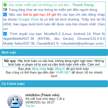
Xác nhận miễn phí và không có mã độc -
Thanh Trung.
Trang blog chia sẻ mọi thông tin miễn phí đến người dùng.
Nếu vào
link bị giới hạn 24 giờ
thì các bạn chỉ việc đăng nhập
tài khoản
Google Drive
là có thể tải bình thường. Thấy link tải lỗi
(404), báo ngay dưới bình luận để được sửa link nhanh nhất. Cảm
ơn!
Trình duyệt của bạn: Mozilla/5.0 (Linux; Android 14; Pixel 8)
AppleWebKit/537.36 (KHTML, like Gecko) Chrome/131.0.0.0
Mobile Safari/537.36; ClaudeBot/1.0; +claudebot@anthropic.com)
Bình luận
Nội quy
: Hãy bình luận có văn hoá, không dùng ngôn ngữ teen. Những
bình luận vi phạm sẽ bị xoá và cấm bình luận vĩnh viễn. Cám ơn!
Bạn phải
đăng nhập
hoặc
đăng kí
để gửi bình luận.
Bạn cũng có thể tham gia diễn đàn
YA4R.NET
để được hỗ trợ nhanh
hơn!
Có 4 bình luận!
nhh2k2vn (Thành viên)
Ad việt hoá mini dayz 2 đi ạ
16/08/2021 lúc 18:27
Trả lời