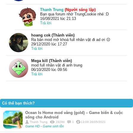
Thanh Trung
(Người sáng lập)
Bạn qua forum nhờ TrungCookie nhé :D
16/08/2021 lúc 21:13
Trả lời
hoang cok (Thành viên)
Ra bản mod mở khoá full nhân vật đi ad ơi ☹️
29/12/2020 lúc 17:27
Trả lời
Mega kill (Thành viên)
mod full nhân vật đi anh trung
06/10/2020 lúc 09:56
Trả lời
Có thể bạn thích?
Ocean Is Home mod vàng (gold) – Game biển & cuộc
sống cho Android
Thanh Trung
29294
1
13:09 26/05/2021
Game HD
-
Game sinh tồn