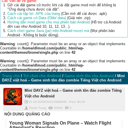
Các vấn đề về game:
Gỡ cài đặt game cũ trước khi cài đặt game mod mới để không bị
"Ứng dụng chưa được cài đặt".
Cách cài tập tin .APK của trang
(Cần mở để cài được .apk).
Cách cài game có Data (Obb/ data)
(Giải nén .zip).
Hướng dẫn mod game cho mọi phiên bản Android
(Hỗ trợ cả Android
đời cao như Android 10, 11, 12, 13...).
Cách chơi game Java (jar) trên Android mượt mà
(Mọi phiên bản
Android - Không bị buộc dừng).
Warning
: count(): Parameter must be an array or an object that implements
Countable in
/home/dlmod.com/public_html/wp-
content/themes/bione/single.php
on line
42
Warning
: count(): Parameter must be an array or an object that implements
Countable in
/home/dlmod.com/public_html/wp-
content/themes/bione/single.php
on line
42
Trang chủ
/
Trò chơi cho Android
/
Game sinh tồn cho Android
/
Mini
DAYZ việt hoá – Game sinh tồn đảo zombie Tiếng Việt cho Android
Mini DAYZ việt hoá – Game sinh tồn đảo zombie Tiếng
Việt cho Android
21:18 16/09/2019
ANDROID
-
Price: $
0.00
Thanh Trung
30004
4