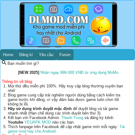
Home
Đăng kí
Yêu cầu
Forum
Bạn muốn tìm gì?
[NEW 2025]
Nhận ngay 999.000 VNĐ từ ứng dụng MoMo
Thông tin về blog:
Mọi thứ đều miễn phí 100%. Hãy truy cập blog thường xuyên bạn
nhé!
Blog game cung cấp trải nghiệm người dùng bằng cách kiểm tra
game trước khi đăng, vì vậy đảm bảo được game luôn chơi tốt
không bị lỗi.
Hãy sử dụng trình duyệt mặc định
để duyệt blog và tải game
nhanh nhất (Hạn chế dùng các trình duyệt bên thứ 3).
Kết bạn với Facebook Admin:
Thanh Trung
và đăng ký kênh
Youtube
YEUAPK MOD
nào các bạn.
Thích fanpage trên Facebook để cập nhật game mới mỗi ngày:
Tải
game mod hay cho Android
.