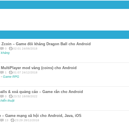
 Zcoin – Game đối kháng Dragon Ball cho Android
0
02:01 24/06/2018
 kháng
e MultiPlayer mod vàng (coins) cho Android
1
01:07 24/12/2018
g
-
Game RPG
alls & xoá quảng cáo – Game rắn cho Android
0
23:52 18/08/2022
chiến thuật
e – Game mạng xã hội cho Android, Java, iOS
13
23:29 28/12/2018