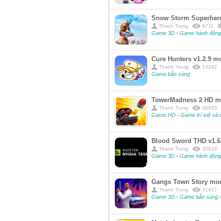
Snow Storm Superhero
Thanh Trung
9711
Game 3D
-
Game hành độn
Cure Hunters v1.2.9 m
Thanh Trung
13242
Game bắn súng
TowerMadness 2 HD mo
Thanh Trung
26633
Game HD
-
Game trí tuệ và 
Blood Sword THD v1.6
Thanh Trung
32619
Game 3D
-
Game hành độn
Gangs Town Story mod
Thanh Trung
31417
Game 3D
-
Game bắn súng