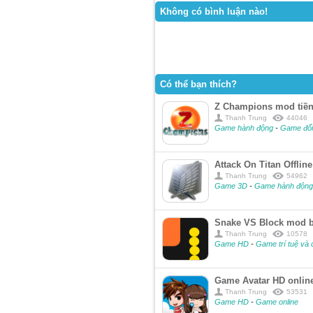
Không có bình luận nào!
Có thể bạn thích?
Z Champions mod tiền
Thanh Trung
44046
Game hành động
-
Game đối
Attack On Titan Offlin
Thanh Trung
54962
Game 3D
-
Game hành độn
Snake VS Block mod b
Thanh Trung
10578
Game HD
-
Game trí tuệ và 
Game Avatar HD onlin
Thanh Trung
53531
Game HD
-
Game online