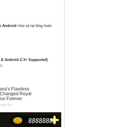
o Android
chia sẻ tại blog hoàn
 & Android 2.3+ Supported
].
ar
.