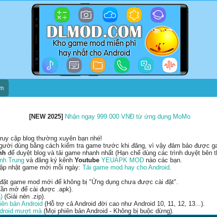
um
[NEW 2025]
Nhận ngay 999.000 VNĐ từ ứng dụng MoMo
ruy cập blog thường xuyên bạn nhé!
gười dùng bằng cách kiểm tra game trước khi đăng, vì vậy đảm bảo được gam
nh
để duyệt blog và tải game nhanh nhất (Hạn chế dùng các trình duyệt bên t
nh Trung
và đăng ký kênh
Youtube
YEUAPK MOD
nào các bạn.
cập nhật game mới mỗi ngày:
Tải game mod hay cho Android
.
 đặt game mod mới để không bị "Ứng dụng chưa được cài đặt".
ần mở để cài được .apk).
)
(Giải nén .zip).
ên bản Android
(Hỗ trợ cả Android đời cao như Android 10, 11, 12, 13...).
ndroid mượt mà
(Mọi phiên bản Android - Không bị buộc dừng).