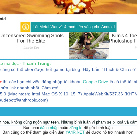
oid
Tải Metal War v1.4 mod tiền vàng cho Android
có mã độc -
Thanh Trung.
ũng có thể chơi được hết game tại blog. Hãy bấm "Thích & Chia sẻ" 
ờ
thì các bạn chỉ việc đăng nhập tài khoản
Google Drive
là có thể tải b
 sửa link nhanh nhất. Cảm ơn!
/5.0 (Macintosh; Intel Mac OS X 10_15_7) AppleWebKit/537.36 (KHTM
claudebot@anthropic.com)
ăn hoá, không dùng ngôn ngữ teen. Những bình luận vi phạm sẽ bị xoá và cấm
Bạn phải
đăng nhập
hoặc
đăng kí
để gửi bình luận.
Bạn cũng có thể tham gia diễn đàn
YA4R.NET
để được hỗ trợ nhanh hơn!