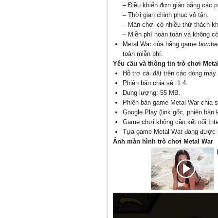
– Điều khiển đơn giản bằng các 
– Thời gian chinh phục vô tận.
– Màn chơi có nhiều thử thách k
– Miễn phí hoàn toàn và không c
Metal War của hãng game
bomber
toàn miễn phí.
Yêu cầu và thông tin trò chơi Meta
Hỗ trợ cài đặt trên các dòng máy 
Phiên bản chia sẻ: 1.4.
Dung lượng: 55 MB.
Phiên bản game Metal War chia s
Google Play (link gốc, phiên bản
Game chơi không cần kết nối Inte
Tựa game Metal War đang được h
Ảnh màn hình trò chơi Metal War