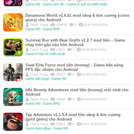
Game HD
-
Game sinh tồn
-
Game trí tuệ và chiến thuật
Dynamons World v1.6.61 mod vàng & kim cương (coins
gems) cho Android
Thanh Trung
189676
3
23:47 03/10/2022
Game HD
-
Game RPG
Survival Run with Bear Grylls v1.2.7 mod tiền – Game
chạy trốn gấu nâu trên Android
Thanh Trung
13921
1
16:38 06/01/2014
Game trí tuệ và chiến thuật
Swat Elite Force mod tiền (money) – Game bắn súng
FPS đặc nhiệm cho Android
Thanh Trung
28237
0
01:36 17/08/2022
Game bắn súng
-
Game HD
Idle Bounty Adventures mod tiền (money) mới nhất cho
Android
Thanh Trung
19252
0
20:44 01/10/2022
Game HD
-
Game RPG
Tap Adventure v1.1.5.4 mod tiền vàng & kim cương
(gold gems) cho Android
Thanh Trung
23874
0
03:21 26/01/2019
Game hành động
-
Game HD