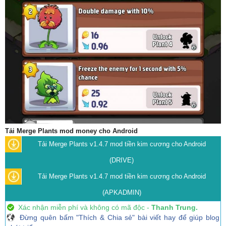
Tải Merge Plants mod money cho Android
Tải Merge Plants v1.4.7 mod tiền kim cương cho Android
(DRIVE)
Tải Merge Plants v1.4.7 mod tiền kim cương cho Android
(APKADMIN)
Xác nhận miễn phí và không có mã độc -
Thanh Trung.
Đừng quên bấm "Thích & Chia sẻ" bài viết hay để giúp blog