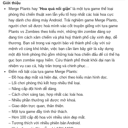
Giới thiệu
Merge Plants hay “
Hoa quả nổi giận
” là một tựa game thể loại
phòng thủ chiến thuật xen lẫn yếu tố hợp nhất các loài hoa cực
hay dành cho dòng máy Android. Trải nghiệm game Merge Plants,
người chơi sẽ được hoà mình vào cốt truyện giống với tựa game
Plants vs Zombies theo kiểu mới, những tên zombie đáng sợ
đang tìm cách xâm chiếm và phá huỷ thành phố cây xinh đẹp, dễ
thương. Bạn sẽ trong vai người bảo vệ thành phố cây với sứ
mệnh vô cùng khó khăn, việc bạn cần làm bây giờ là xây dựng
một đội hình phòng thủ gồm những loài hoa chiến đấu để có thể hạ
gục bọn zombie nguy hiểm. Cứu thành phố thoát khỏi đại nạn là
nhiệm vụ cao cả, hãy trân trọng và chinh phục…
Điểm nổi bật của tựa game Merge Plants:
– Đồ hoạ đẹp mắt và hiện đại, chơi theo kiểu màn hình dọc.
– Lối chơi phòng thủ kết hợp nhiều thể loại.
– Nâng cấp đội hình dễ dàng.
– Cách chơi sáng tạo, hợp nhất các loài hoa.
– Nhiều phần thưởng sẽ được mở khoá.
– Giao diện trực quan, thân thiện.
– Một tựa game đầy tính thử thách.
– Hơn 100 cấp độ hoa với nhiều skin đẹp mắt.
– Tương thích với nhiều phiên bản Android.