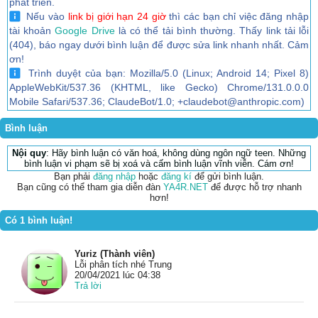
phát triển.
Nếu vào
link bị giới hạn 24 giờ
thì các bạn chỉ việc đăng nhập
tài khoản
Google Drive
là có thể tải bình thường. Thấy link tải lỗi
(404), báo ngay dưới bình luận để được sửa link nhanh nhất. Cảm
ơn!
Trình duyệt của bạn: Mozilla/5.0 (Linux; Android 14; Pixel 8)
AppleWebKit/537.36 (KHTML, like Gecko) Chrome/131.0.0.0
Mobile Safari/537.36; ClaudeBot/1.0; +claudebot@anthropic.com)
Bình luận
Nội quy
: Hãy bình luận có văn hoá, không dùng ngôn ngữ teen. Những
bình luận vi phạm sẽ bị xoá và cấm bình luận vĩnh viễn. Cám ơn!
Bạn phải
đăng nhập
hoặc
đăng kí
để gửi bình luận.
Bạn cũng có thể tham gia diễn đàn
YA4R.NET
để được hỗ trợ nhanh
hơn!
Có 1 bình luận!
Yuriz (Thành viên)
Lỗi phân tích nhé Trung
20/04/2021 lúc 04:38
Trả lời