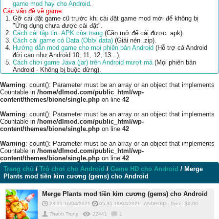
game mod hay cho Android
.
Các vấn đề về game:
Gỡ cài đặt game cũ trước khi cài đặt game mod mới để không bị
"Ứng dụng chưa được cài đặt".
Cách cài tập tin .APK của trang
(Cần mở để cài được .apk).
Cách cài game có Data (Obb/ data)
(Giải nén .zip).
Hướng dẫn mod game cho mọi phiên bản Android
(Hỗ trợ cả Android
đời cao như Android 10, 11, 12, 13...).
Cách chơi game Java (jar) trên Android mượt mà
(Mọi phiên bản
Android - Không bị buộc dừng).
Warning
: count(): Parameter must be an array or an object that implements
Countable in
/home/dlmod.com/public_html/wp-
content/themes/bione/single.php
on line
42
Warning
: count(): Parameter must be an array or an object that implements
Countable in
/home/dlmod.com/public_html/wp-
content/themes/bione/single.php
on line
42
Warning
: count(): Parameter must be an array or an object that implements
Countable in
/home/dlmod.com/public_html/wp-
content/themes/bione/single.php
on line
42
Trang chủ
/
Trò chơi cho Android
/
Game HD cho Android
/
Merge
Plants mod tiền kim cương (gems) cho Android
Merge Plants mod tiền kim cương (gems) cho Android
23:15 16/04/2021
05:35 19/04/2021
ANDROID
-
Price: $
0.00
Thanh Trung
22441
1