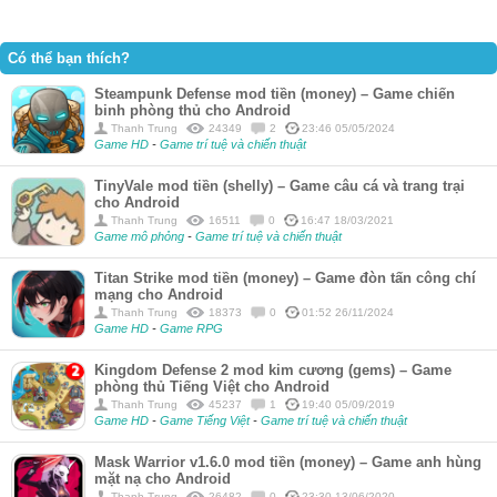
Có thể bạn thích?
Steampunk Defense mod tiền (money) – Game chiến
binh phòng thủ cho Android
Thanh Trung
24349
2
23:46 05/05/2024
Game HD
-
Game trí tuệ và chiến thuật
TinyVale mod tiền (shelly) – Game câu cá và trang trại
cho Android
Thanh Trung
16511
0
16:47 18/03/2021
Game mô phỏng
-
Game trí tuệ và chiến thuật
Titan Strike mod tiền (money) – Game đòn tấn công chí
mạng cho Android
Thanh Trung
18373
0
01:52 26/11/2024
Game HD
-
Game RPG
Kingdom Defense 2 mod kim cương (gems) – Game
phòng thủ Tiếng Việt cho Android
Thanh Trung
45237
1
19:40 05/09/2019
Game HD
-
Game Tiếng Việt
-
Game trí tuệ và chiến thuật
Mask Warrior v1.6.0 mod tiền (money) – Game anh hùng
mặt nạ cho Android
Thanh Trung
26482
0
23:30 13/06/2020