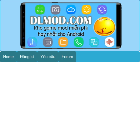
Home
Đăng kí
Yêu cầu
Forum