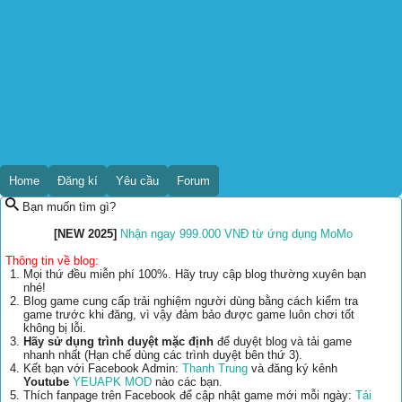
Home
Đăng kí
Yêu cầu
Forum
Bạn muốn tìm gì?
[NEW 2025]
Nhận ngay 999.000 VNĐ từ ứng dụng MoMo
Thông tin về blog:
Mọi thứ đều miễn phí 100%. Hãy truy cập blog thường xuyên bạn
nhé!
Blog game cung cấp trải nghiệm người dùng bằng cách kiểm tra
game trước khi đăng, vì vậy đảm bảo được game luôn chơi tốt
không bị lỗi.
Hãy sử dụng trình duyệt mặc định
để duyệt blog và tải game
nhanh nhất (Hạn chế dùng các trình duyệt bên thứ 3).
Kết bạn với Facebook Admin:
Thanh Trung
và đăng ký kênh
Youtube
YEUAPK MOD
nào các bạn.
Thích fanpage trên Facebook để cập nhật game mới mỗi ngày:
Tải