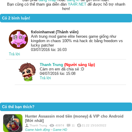
Bạn cũng có thể tham gia diễn đàn
YA4R.NET
để được hỗ trợ nhanh
hơn!
Có 2 bình luận!
fixloinhanvat (Thành viên)
Anh trung mod game elite heroes game giống như
kingdom in chaos 100% mà hack dc bằng freedom vs
lucky patcher
03/07/2016 lúc 16:03
Trả lời
Thanh Trung
(Người sáng lập)
Cám ơn em đã chia sẻ :D
04/07/2016 lúc 15:08
Trả lời
Có thể bạn thích?
Hunter Assassin mod tiền (money) & VIP cho Android
[Mới nhất]
Thanh Trung
40974
11
21:22 15/10/2022
Game hành động
-
Game HD