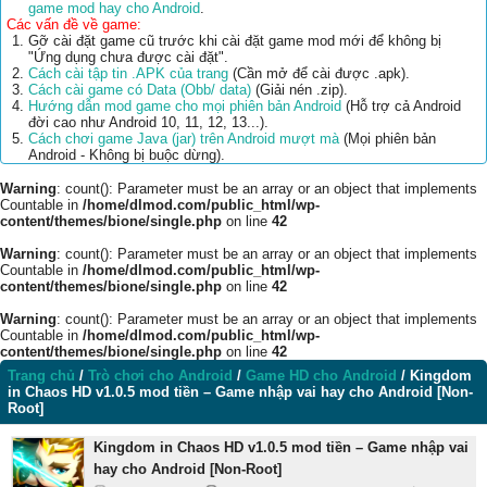
game mod hay cho Android
.
Các vấn đề về game:
Gỡ cài đặt game cũ trước khi cài đặt game mod mới để không bị
"Ứng dụng chưa được cài đặt".
Cách cài tập tin .APK của trang
(Cần mở để cài được .apk).
Cách cài game có Data (Obb/ data)
(Giải nén .zip).
Hướng dẫn mod game cho mọi phiên bản Android
(Hỗ trợ cả Android
đời cao như Android 10, 11, 12, 13...).
Cách chơi game Java (jar) trên Android mượt mà
(Mọi phiên bản
Android - Không bị buộc dừng).
Warning
: count(): Parameter must be an array or an object that implements
Countable in
/home/dlmod.com/public_html/wp-
content/themes/bione/single.php
on line
42
Warning
: count(): Parameter must be an array or an object that implements
Countable in
/home/dlmod.com/public_html/wp-
content/themes/bione/single.php
on line
42
Warning
: count(): Parameter must be an array or an object that implements
Countable in
/home/dlmod.com/public_html/wp-
content/themes/bione/single.php
on line
42
Trang chủ
/
Trò chơi cho Android
/
Game HD cho Android
/
Kingdom
in Chaos HD v1.0.5 mod tiền – Game nhập vai hay cho Android [Non-
Root]
Kingdom in Chaos HD v1.0.5 mod tiền – Game nhập vai
hay cho Android [Non-Root]