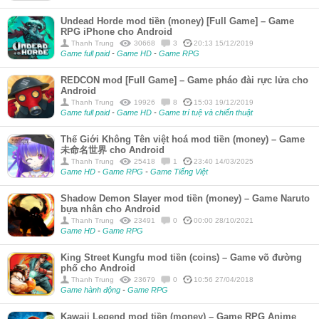
Undead Horde mod tiền (money) [Full Game] – Game
RPG iPhone cho Android
Thanh Trung
30668
3
20:13 15/12/2019
Game full paid
-
Game HD
-
Game RPG
REDCON mod [Full Game] – Game pháo đài rực lửa cho
Android
Thanh Trung
19926
8
15:03 19/12/2019
Game full paid
-
Game HD
-
Game trí tuệ và chiến thuật
Thế Giới Không Tên việt hoá mod tiền (money) – Game
未命名世界 cho Android
Thanh Trung
25418
1
23:40 14/03/2025
Game HD
-
Game RPG
-
Game Tiếng Việt
Shadow Demon Slayer mod tiền (money) – Game Naruto
bựa nhân cho Android
Thanh Trung
23491
0
00:00 28/10/2021
Game HD
-
Game RPG
King Street Kungfu mod tiền (coins) – Game võ đường
phố cho Android
Thanh Trung
23679
0
10:56 27/04/2018
Game hành động
-
Game RPG
Kawaii Legend mod tiền (money) – Game RPG Anime