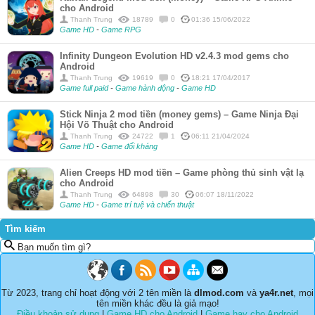
cho Android
Thanh Trung
18789
0
01:36 15/06/2022
Game HD
-
Game RPG
Infinity Dungeon Evolution HD v2.4.3 mod gems cho
Android
Thanh Trung
19619
0
18:21 17/04/2017
Game full paid
-
Game hành động
-
Game HD
Stick Ninja 2 mod tiền (money gems) – Game Ninja Đại
Hội Võ Thuật cho Android
Thanh Trung
24722
1
06:11 21/04/2024
Game HD
-
Game đối kháng
Alien Creeps HD mod tiền – Game phòng thủ sinh vật lạ
cho Android
Thanh Trung
64898
30
06:07 18/11/2022
Game HD
-
Game trí tuệ và chiến thuật
Tìm kiếm
Bạn muốn tìm gì?
Từ 2023, trang chỉ hoạt động với 2 tên miền là
dlmod.com
và
ya4r.net
, mọi
tên miền khác đều là giả mạo!
Điều khoản sử dụng
|
Game HD cho Android
|
Game hay cho Android