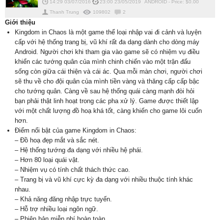
14:29 03/07/2016
23:00 23/05/2019
ANDROID
-
Price: $
0.00
Thanh Trung
109802
2
Giới thiệu
Kingdom in Chaos là một game thể loại nhập vai đi cảnh và luyện
cấp với hệ thống trang bị, vũ khí rất đa dạng dành cho dòng máy
Android. Người chơi khi tham gia vào game sẽ có nhiệm vụ điều
khiển các tướng quân của mình chinh chiến vào một trận đấu
sống còn giữa cái thiện và cái ác. Qua mỗi màn chơi, người chơi
sẽ thu về cho đội quân của mình tiền vàng và thăng cấp cấp bậc
cho tướng quân. Càng về sau hệ thống quái càng mạnh đòi hỏi
bạn phải thật linh hoạt trong các pha xử lý. Game được thiết lập
với một chất lượng đồ hoạ khá tốt, càng khiến cho game lôi cuốn
hơn.
Điểm nổi bật của game Kingdom in Chaos:
– Đồ hoạ đẹp mắt và sắc nét.
– Hệ thống tướng đa dạng với nhiều hệ phái.
– Hơn 80 loại quái vật.
– Nhiệm vụ có tính chất thách thức cao.
– Trang bị và vũ khí cực kỳ đa dạng với nhiều thuộc tính khác
nhau.
– Khả năng đăng nhập trực tuyến.
– Hỗ trợ nhiều loại ngôn ngữ.
– Phiên bản miễn phí hoàn toàn.