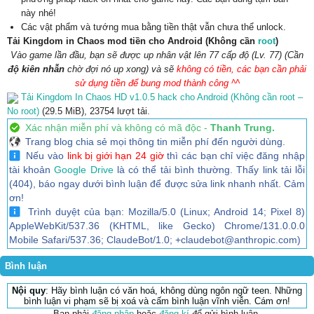
này nhé!
Các vật phẩm và tướng mua bằng tiền thật vẫn chưa thể unlock.
Tải Kingdom in Chaos mod tiền cho Android (Không cần
root
)
Vào game lần đầu, bạn sẽ được up nhân vật lên 77 cấp độ (Lv. 77) (Cần
độ kiên nhẫn
chờ đợi nó up xong) và sẽ
không có tiền, các bạn cần phải
sử dụng tiền để bung mod thành công ^^
Tải Kingdom In Chaos HD v1.0.5 hack cho Android (Không cần root –
No root)
(29.5 MiB), 23754 lượt tải.
Xác nhận miễn phí và không có mã độc -
Thanh Trung.
Trang blog chia sẻ mọi thông tin miễn phí đến người dùng.
Nếu vào
link bị giới hạn 24 giờ
thì các bạn chỉ việc đăng nhập
tài khoản
Google Drive
là có thể tải bình thường. Thấy link tải lỗi
(404), báo ngay dưới bình luận để được sửa link nhanh nhất. Cảm
ơn!
Trình duyệt của bạn: Mozilla/5.0 (Linux; Android 14; Pixel 8)
AppleWebKit/537.36 (KHTML, like Gecko) Chrome/131.0.0.0
Mobile Safari/537.36; ClaudeBot/1.0; +claudebot@anthropic.com)
Bình luận
Nội quy
: Hãy bình luận có văn hoá, không dùng ngôn ngữ teen. Những
bình luận vi phạm sẽ bị xoá và cấm bình luận vĩnh viễn. Cám ơn!
Bạn phải
đăng nhập
hoặc
đăng kí
để gửi bình luận.