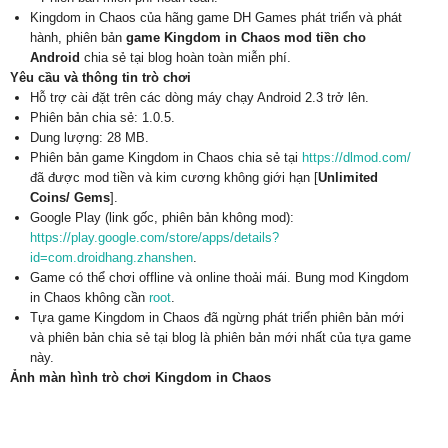
Kingdom in Chaos của hãng game DH Games phát triển và phát
hành, phiên bản
game Kingdom in Chaos mod tiền cho
Android
chia sẻ tại blog hoàn toàn miễn phí.
Yêu cầu và thông tin trò chơi
Hỗ trợ cài đặt trên các dòng máy chạy Android 2.3 trở lên.
Phiên bản chia sẻ: 1.0.5.
Dung lượng: 28 MB.
Phiên bản game Kingdom in Chaos chia sẻ tại
https://dlmod.com/
đã được mod tiền và kim cương không giới hạn [
Unlimited
Coins/ Gems
].
Google Play (link gốc, phiên bản không mod):
https://play.google.com/store/apps/details?
id=com.droidhang.zhanshen
.
Game có thể chơi offline và online thoải mái. Bung mod Kingdom
in Chaos không cần
root
.
Tựa game Kingdom in Chaos đã ngừng phát triển phiên bản mới
và phiên bản chia sẻ tại blog là phiên bản mới nhất của tựa game
này.
Ảnh màn hình trò chơi Kingdom in Chaos