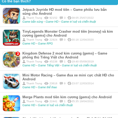
Có thể bạn thích?
Jetpack Joyride HD mod tiền – Game phiêu lưu bắn
súng cho Android
Thanh Trung
92152
3
09:05 25/07/2022
Game bắn súng
-
Game HD
-
Game trí tuệ và chiến thuật
TinyLegends Monster Crasher mod tiền (money) và kim
cương (gems) cho Android
Thanh Trung
22924
0
00:16 12/04/2020
Game HD
-
Game RPG
Kingdom Defense 2 mod kim cương (gems) – Game
phòng thủ Tiếng Việt cho Android
Thanh Trung
45238
1
19:40 05/09/2019
Game HD
-
Game Tiếng Việt
-
Game trí tuệ và chiến thuật
Mini Motor Racing – Game đua xe mini cực chất HD cho
Android
Thanh Trung
23616
9
23:07 12/03/2014
Game HD
-
Game thể thao
Merge Plants mod tiền kim cương (gems) cho Android
Thanh Trung
22441
1
05:35 19/04/2021
Game HD
-
Game trí tuệ và chiến thuật