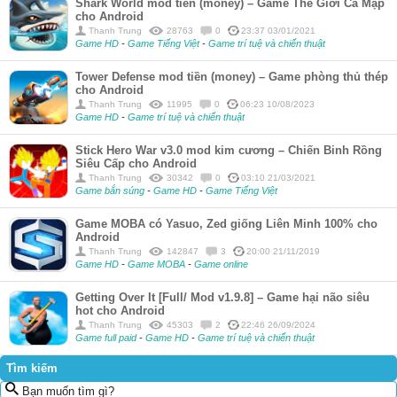
Shark World mod tiền (money) – Game Thế Giới Cá Mập
cho Android
Thanh Trung
28763
0
23:37 03/01/2021
Game HD
-
Game Tiếng Việt
-
Game trí tuệ và chiến thuật
Tower Defense mod tiền (money) – Game phòng thủ thép
cho Android
Thanh Trung
11995
0
06:23 10/08/2023
Game HD
-
Game trí tuệ và chiến thuật
Stick Hero War v3.0 mod kim cương – Chiến Binh Rồng
Siêu Cấp cho Android
Thanh Trung
30342
0
03:10 21/03/2021
Game bắn súng
-
Game HD
-
Game Tiếng Việt
Game MOBA có Yasuo, Zed giống Liên Minh 100% cho
Android
Thanh Trung
142847
3
20:00 21/11/2019
Game HD
-
Game MOBA
-
Game online
Getting Over It [Full/ Mod v1.9.8] – Game hại não siêu
hot cho Android
Thanh Trung
45303
2
22:46 26/09/2024
Game full paid
-
Game HD
-
Game trí tuệ và chiến thuật
Tìm kiếm
Bạn muốn tìm gì?