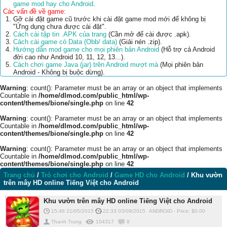
game mod hay cho Android
.
Các vấn đề về game:
Gỡ cài đặt game cũ trước khi cài đặt game mod mới để không bị
"Ứng dụng chưa được cài đặt".
Cách cài tập tin .APK của trang
(Cần mở để cài được .apk).
Cách cài game có Data (Obb/ data)
(Giải nén .zip).
Hướng dẫn mod game cho mọi phiên bản Android
(Hỗ trợ cả Android
đời cao như Android 10, 11, 12, 13...).
Cách chơi game Java (jar) trên Android mượt mà
(Mọi phiên bản
Android - Không bị buộc dừng).
Warning
: count(): Parameter must be an array or an object that implements
Countable in
/home/dlmod.com/public_html/wp-
content/themes/bione/single.php
on line
42
Warning
: count(): Parameter must be an array or an object that implements
Countable in
/home/dlmod.com/public_html/wp-
content/themes/bione/single.php
on line
42
Warning
: count(): Parameter must be an array or an object that implements
Countable in
/home/dlmod.com/public_html/wp-
content/themes/bione/single.php
on line
42
Trang chủ
/
Trò chơi cho Android
/
Game HD cho Android
/
Khu vườn
trên mây HD online Tiếng Việt cho Android
Khu vườn trên mây HD online Tiếng Việt cho Android
15:48 21/05/2015
22:33 03/09/2015
ANDROID
-
Price: $
0.00
Thanh Trung
104317
8