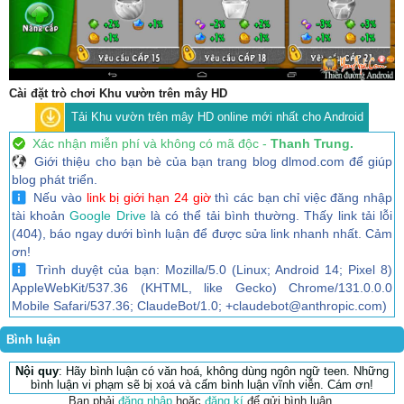
Cài đặt trò chơi Khu vườn trên mây HD
Tải Khu vườn trên mây HD online mới nhất cho Android
Xác nhận miễn phí và không có mã độc -
Thanh Trung.
Giới thiệu cho bạn bè của bạn trang blog dlmod.com để giúp
blog phát triển.
Nếu vào
link bị giới hạn 24 giờ
thì các bạn chỉ việc đăng nhập
tài khoản
Google Drive
là có thể tải bình thường. Thấy link tải lỗi
(404), báo ngay dưới bình luận để được sửa link nhanh nhất. Cảm
ơn!
Trình duyệt của bạn: Mozilla/5.0 (Linux; Android 14; Pixel 8)
AppleWebKit/537.36 (KHTML, like Gecko) Chrome/131.0.0.0
Mobile Safari/537.36; ClaudeBot/1.0; +claudebot@anthropic.com)
Bình luận
Nội quy
: Hãy bình luận có văn hoá, không dùng ngôn ngữ teen. Những
bình luận vi phạm sẽ bị xoá và cấm bình luận vĩnh viễn. Cám ơn!
Bạn phải
đăng nhập
hoặc
đăng kí
để gửi bình luận.