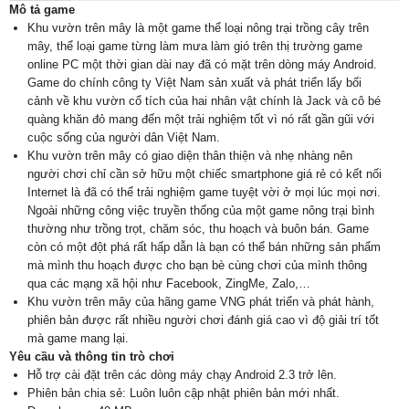
Mô tả game
Khu vườn trên mây là một game thể loại nông trại trồng cây trên
mây, thể loại game từng làm mưa làm gió trên thị trường game
online PC một thời gian dài nay đã có mặt trên dòng máy Android.
Game do chính công ty Việt Nam sản xuất và phát triển lấy bối
cảnh về khu vườn cổ tích của hai nhân vật chính là Jack và cô bé
quàng khăn đỏ mang đến một trải nghiệm tốt vì nó rất gần gũi với
cuộc sống của người dân Việt Nam.
Khu vườn trên mây có giao diện thân thiện và nhẹ nhàng nên
người chơi chỉ cần sở hữu một chiếc smartphone giá rẻ có kết nối
Internet là đã có thể trải nghiệm game tuyệt vời ở mọi lúc mọi nơi.
Ngoài những công việc truyền thống của một game nông trại bình
thường như trồng trọt, chăm sóc, thu hoạch và buôn bán. Game
còn có một đột phá rất hấp dẫn là bạn có thể bán những sản phẩm
mà mình thu hoạch được cho bạn bè cùng chơi của mình thông
qua các mạng xã hội như Facebook, ZingMe, Zalo,…
Khu vườn trên mây của hãng game VNG phát triển và phát hành,
phiên bản được rất nhiều người chơi đánh giá cao vì độ giải trí tốt
mà game mang lại.
Yêu cầu và thông tin trò chơi
Hỗ trợ cài đặt trên các dòng máy chạy Android 2.3 trở lên.
Phiên bản chia sẻ: Luôn luôn cập nhật phiên bản mới nhất.