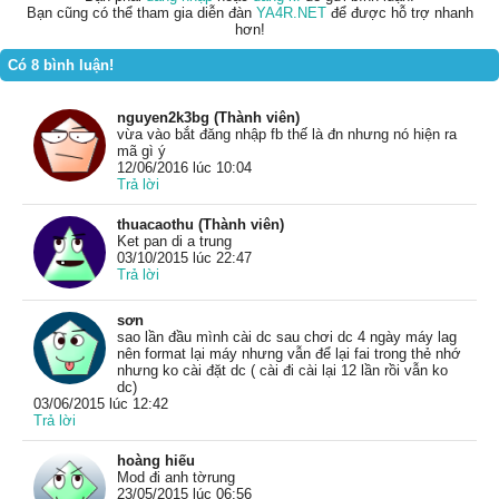
Bạn cũng có thể tham gia diễn đàn
YA4R.NET
để được hỗ trợ nhanh
hơn!
Có 8 bình luận!
nguyen2k3bg (Thành viên)
vừa vào bắt đăng nhập fb thế là đn nhưng nó hiện ra
mã gì ý
12/06/2016 lúc 10:04
Trả lời
thuacaothu (Thành viên)
Ket pan di a trung
03/10/2015 lúc 22:47
Trả lời
sơn
sao lần đầu mình cài dc sau chơi dc 4 ngày máy lag
nên format lại máy nhưng vẫn để lại fai trong thẻ nhớ
nhưng ko cài đặt dc ( cài đi cài lại 12 lần rồi vẫn ko
dc)
03/06/2015 lúc 12:42
Trả lời
hoàng hiếu
Mod đi anh tờrung
23/05/2015 lúc 06:56