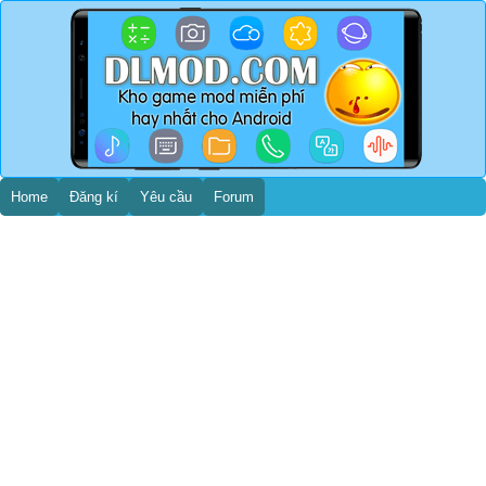
Home
Đăng kí
Yêu cầu
Forum