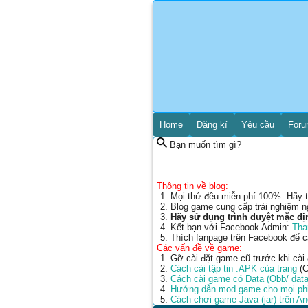
Home
Đăng kí
Yêu cầu
For
Bạn muốn tìm gì?
Thông tin về blog:
Mọi thứ đều miễn phí 100%. Hãy t
Blog game cung cấp trải nghiệm n
Hãy sử dụng trình duyệt mặc đị
Kết bạn với Facebook Admin:
Tha
Thích fanpage trên Facebook để 
Các vấn đề về game:
Gỡ cài đặt game cũ trước khi cài
Cách cài tập tin .APK của trang
(C
Cách cài game có Data (Obb/ data
Hướng dẫn mod game cho mọi phi
Cách chơi game Java (jar) trên A