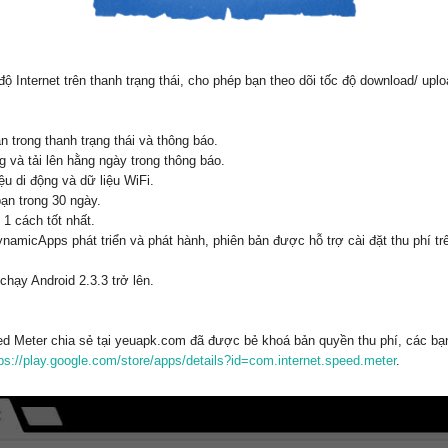
c độ Internet trên thanh trạng thái, cho phép bạn theo dõi tốc độ download/ u
an trong thanh trạng thái và thông báo.
 và tải lên hằng ngày trong thông báo.
ệu di động và dữ liệu WiFi.
bạn trong 30 ngày.
 1 cách tốt nhất.
DynamicApps phát triển và phát hành, phiên bản được hỗ trợ cài đặt thu phí t
chạy Android 2.3.3 trở lên.
d Meter chia sẻ tại yeuapk.com đã được bẻ khoá bản quyền thu phí, các bạn 
ps://play.google.com/store/apps/details?id=com.internet.speed.meter
.