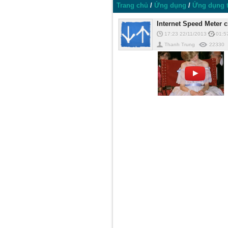
Trang chủ
/
Ứng dụng
/
Ứng dụng t
Internet Speed Meter 
17:23 22/11/2013
01:5
Thanh Trung
22330