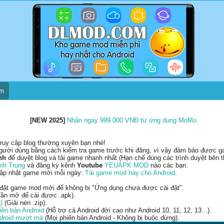
um
[NEW 2025]
Nhận ngay 999.000 VNĐ từ ứng dụng MoMo
ruy cập blog thường xuyên bạn nhé!
gười dùng bằng cách kiểm tra game trước khi đăng, vì vậy đảm bảo được gam
nh
để duyệt blog và tải game nhanh nhất (Hạn chế dùng các trình duyệt bên t
nh Trung
và đăng ký kênh
Youtube
YEUAPK MOD
nào các bạn.
cập nhật game mới mỗi ngày:
Tải game mod hay cho Android
.
 đặt game mod mới để không bị "Ứng dụng chưa được cài đặt".
ần mở để cài được .apk).
)
(Giải nén .zip).
ên bản Android
(Hỗ trợ cả Android đời cao như Android 10, 11, 12, 13...).
ndroid mượt mà
(Mọi phiên bản Android - Không bị buộc dừng).