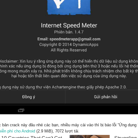
ản crack này đâu nhé các bạn, nhiều máy cài vào thì bị báo lỗi “Ứng dụng 
miễn phí cho Android
(2.9 MiB), 7072 lượt tải.