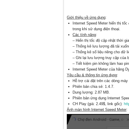
Giới thiệu về ứng dụng
:
Internet Speed ​​Meter hiển thị tố
trong khi sử dụng điện thoại.
Các tính năng
:
– Hiển thị tốc độ cập nhật thời gi
– Thống kê lưu lượng đã tải xuống
– Thống kê số liệu riêng cho dữ li
– Ghi lại lưu lượng truy cập của 
– Tiết kiệm pin không làm hao pin
Internet Speed ​​Meter của hãng 
Yêu cầu & thông tin ứng dụng
:
Hỗ trợ cài đặt trên các dòng máy 
Phiên bản chia sẻ: 1.4.7.
Dung lượng: 2.87 MB.
Phiên bản ứng dụng Internet Spee
CH Play (giá: 2.49$, link gốc):
htt
Ảnh màn hình Internet Speed Meter
: