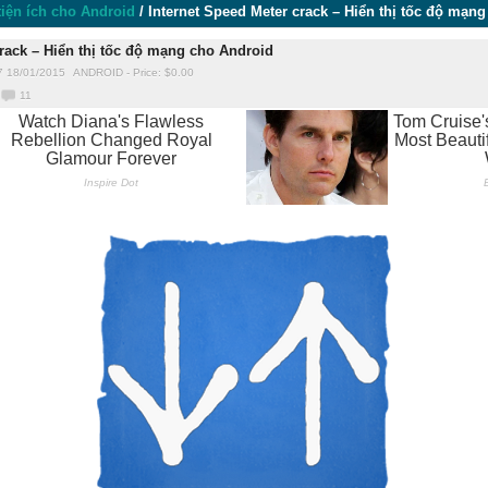
iện ích cho Android
/
Internet Speed Meter crack – Hiển thị tốc độ mạn
crack – Hiển thị tốc độ mạng cho Android
7 18/01/2015
ANDROID
-
Price: $
0.00
11