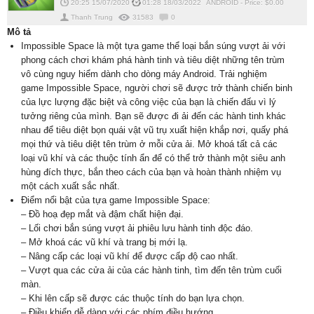
20:25 15/07/2020
01:28 18/03/2022
ANDROID
-
Price: $
0.00
Thanh Trung
31583
0
Mô tả
Impossible Space là một tựa game thể loại bắn súng vượt ải với
phong cách chơi khám phá hành tinh và tiêu diệt những tên trùm
vô cùng nguy hiểm dành cho dòng máy Android. Trải nghiệm
game Impossible Space, người chơi sẽ được trở thành chiến binh
của lực lượng đặc biệt và công việc của bạn là chiến đấu vì lý
tưởng riêng của mình. Bạn sẽ được đi ải đến các hành tinh khác
nhau để tiêu diệt bọn quái vật vũ trụ xuất hiện khắp nơi, quấy phá
mọi thứ và tiêu diệt tên trùm ở mỗi cửa ải. Mở khoá tất cả các
loại vũ khí và các thuộc tính ẩn để có thể trở thành một siêu anh
hùng đích thực, bắn theo cách của bạn và hoàn thành nhiệm vụ
một cách xuất sắc nhất.
Điểm nổi bật của tựa game Impossible Space:
– Đồ hoạ đẹp mắt và đậm chất hiện đại.
– Lối chơi bắn súng vượt ải phiêu lưu hành tinh độc đáo.
– Mở khoá các vũ khí và trang bị mới lạ.
– Nâng cấp các loại vũ khí để được cấp độ cao nhất.
– Vượt qua các cửa ải của các hành tinh, tìm đến tên trùm cuối
màn.
– Khi lên cấp sẽ được các thuộc tính do bạn lựa chọn.
– Điều khiển dễ dàng với các phím điều hướng.