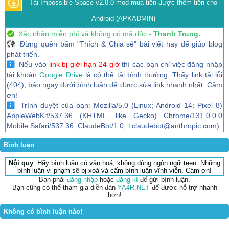
Tải Impossible Space v2.0.0 mod mua tiền được thêm tiền cho
Android (APKADMIN)
Xác nhận miễn phí và không có mã độc -
Thanh Trung.
Đừng quên bấm "Thích & Chia sẻ" bài viết hay để giúp blog
phát triển.
Nếu vào
link bị giới hạn 24 giờ
thì các bạn chỉ việc đăng nhập
tài khoản
Google Drive
là có thể tải bình thường. Thấy link tải lỗi
(404), báo ngay dưới bình luận để được sửa link nhanh nhất. Cảm
ơn!
Trình duyệt của bạn: Mozilla/5.0 (Linux; Android 14; Pixel 8)
AppleWebKit/537.36 (KHTML, like Gecko) Chrome/131.0.0.0
Mobile Safari/537.36; ClaudeBot/1.0; +claudebot@anthropic.com)
Bình luận
Nội quy
: Hãy bình luận có văn hoá, không dùng ngôn ngữ teen. Những
bình luận vi phạm sẽ bị xoá và cấm bình luận vĩnh viễn. Cám ơn!
Bạn phải
đăng nhập
hoặc
đăng kí
để gửi bình luận.
Bạn cũng có thể tham gia diễn đàn
YA4R.NET
để được hỗ trợ nhanh
hơn!
Không có bình luận nào!