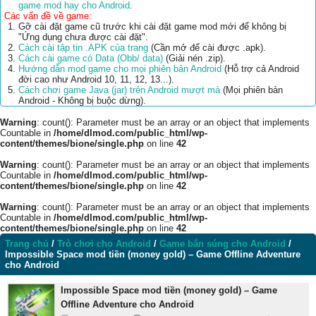
game mod hay cho Android
.
Các vấn đề về game:
Gỡ cài đặt game cũ trước khi cài đặt game mod mới để không bị
"Ứng dụng chưa được cài đặt".
Cách cài tập tin .APK của trang
(Cần mở để cài được .apk).
Cách cài game có Data (Obb/ data)
(Giải nén .zip).
Hướng dẫn mod game cho mọi phiên bản Android
(Hỗ trợ cả Android
đời cao như Android 10, 11, 12, 13...).
Cách chơi game Java (jar) trên Android mượt mà
(Mọi phiên bản
Android - Không bị buộc dừng).
Warning
: count(): Parameter must be an array or an object that implements
Countable in
/home/dlmod.com/public_html/wp-
content/themes/bione/single.php
on line
42
Warning
: count(): Parameter must be an array or an object that implements
Countable in
/home/dlmod.com/public_html/wp-
content/themes/bione/single.php
on line
42
Warning
: count(): Parameter must be an array or an object that implements
Countable in
/home/dlmod.com/public_html/wp-
content/themes/bione/single.php
on line
42
Trang chủ
/
Trò chơi cho Android
/
Game bắn súng cho Android
/
Impossible Space mod tiền (money gold) – Game Offline Adventure
cho Android
Impossible Space mod tiền (money gold) – Game
Offline Adventure cho Android