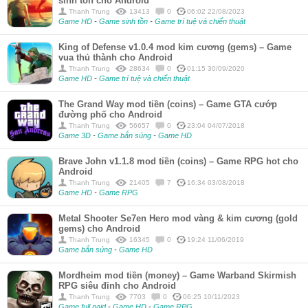
sinh tồn cho Android
Thanh Trung
13413
0
06:02 22/08/2023
Game HD
-
Game sinh tồn
-
Game trí tuệ và chiến thuật
King of Defense v1.0.4 mod kim cương (gems) – Game
vua thủ thành cho Android
Thanh Trung
28634
0
01:15 30/09/2020
Game HD
-
Game trí tuệ và chiến thuật
The Grand Way mod tiền (coins) – Game GTA cướp
đường phố cho Android
Thanh Trung
56657
0
23:04 04/07/2018
Game 3D
-
Game bắn súng
-
Game HD
Brave John v1.1.8 mod tiền (coins) – Game RPG hot cho
Android
Thanh Trung
21405
7
16:34 03/08/2018
Game HD
-
Game RPG
Metal Shooter Se7en Hero mod vàng & kim cương (gold
gems) cho Android
Thanh Trung
16345
0
19:24 11/06/2019
Game bắn súng
-
Game HD
Mordheim mod tiền (money) – Game Warband Skirmish
RPG siêu đỉnh cho Android
Thanh Trung
7703
0
06:25 10/11/2023
Game full paid
-
Game HD
-
Game RPG