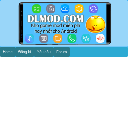
Home
Đăng kí
Yêu cầu
Forum