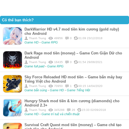
Có thể bạn thích?
DarkWarrior HD v4.7 mod tiền kim cương (gold ruby)
cho Android
Thanh Trung
49956
0
01:09 23/12/2018
Game HD
-
Game RPG
Dark Rage mod tiền (money) – Game Cơn Giận Dữ cho
Android
Thanh Trung
16435
0
01:54 29/08/2021
Game full paid
-
Game RPG
Sky Force Reloaded HD mod tiền – Game bắn máy bay
Tiếng Việt cho Android
Thanh Trung
70950
1
00:15 14/04/2020
Game bắn súng
-
Game HD
-
Game Tiếng Việt
Hungry Shark mod tiền & kim cương (diamonds) cho
Android 2.3+
Thanh Trung
345288
26
15:33 02/09/2018
Game HD
-
Game trí tuệ và chiến thuật
Survival Craft Quest mod tiền (money) – Game chế tạo