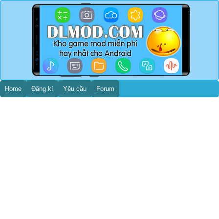
Home
Đăng kí
Yêu cầu
Forum