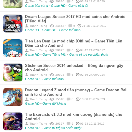
Thanh Trung
39836
0
03:49 19/01/2020
Game bắn súng
-
Game HD
-
Game sinh tồn
Dream League Soccer 2017 HD mod coins cho Android
[Tiếng Việt]
Thanh Trung
244437
5
21:16 02/10/2017
Game 3D
-
Game HD
-
Game thể thao
Tien Len Dem La mod chíp [Offline] – Game Tiến Lên
Đếm Lá cho Android
Thanh Trung
50895
0
04:42 21/07/2017
Game HD
-
Game Tiếng Việt
-
Game trí tuệ và chiến thuật
Stickman Soccer 2014 unlocked – Bóng đá người gậy
cho Android
Thanh Trung
20998
6
02:36 24/06/2014
Game HD
-
Game thể thao
Dragon Legend Z mod tiền (money) – Game Dragon Ball
sinh tử cho Android
Thanh Trung
15518
0
13:08 23/07/2023
Game HD
-
Game đối kháng
The Exorcists v1.3.3 mod kim cương (diamonds) cho
Android
Thanh Trung
26367
6
03:53 19/11/2019
Game HD
-
Game trí tuệ và chiến thuật