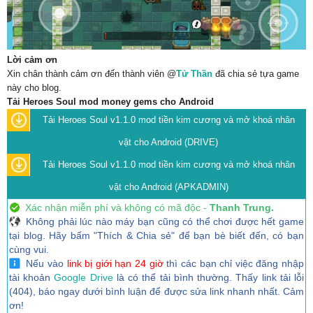
Lời cảm ơn
Xin chân thành cảm ơn đến thành viên @
Tử Thần
đã chia sẻ tựa game
này cho blog.
Tải Heroes Soul mod money gems cho Android
Tải Heroes Soul v1.1.0 mod tiền kim cương và mở khoá nhân
vật cho Android (DRIVE)
Tải Heroes Soul v1.1.0 mod tiền kim cương và mở khoá nhân
vật cho Android (APKADMIN)
Xác nhận miễn phí và không có mã độc -
Thanh Trung.
Không phải lúc nào máy bạn cũng có thể chơi được hết game
tại blog. Hãy bấm "Thích & Chia sẻ" để bạn bè biết đến, có bạn
cùng vui.
Nếu vào
link bị giới hạn 24 giờ
thì các bạn chỉ việc đăng nhập
tài khoản
Google Drive
là có thể tải bình thường. Thấy link tải lỗi
(404), báo ngay dưới bình luận để được sửa link nhanh nhất. Cảm
ơn!