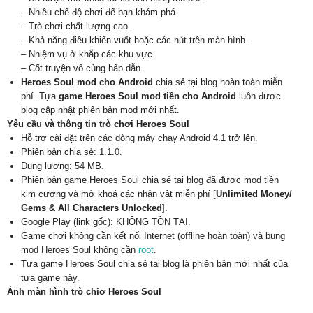
– Nhiều chế độ chơi để bạn khám phá.
– Trò chơi chất lượng cao.
– Khả năng điều khiển vuốt hoặc các nút trên màn hình.
– Nhiệm vụ ở khắp các khu vực.
– Cốt truyện vô cùng hấp dẫn.
Heroes Soul mod cho Android
chia sẻ tại blog hoàn toàn miễn
phí. Tựa
game Heroes Soul mod tiền cho Android
luôn được
blog cập nhật phiên bản mod mới nhất.
Yêu cầu và thông tin trò chơi Heroes Soul
Hỗ trợ cài đặt trên các dòng máy chạy Android 4.1 trở lên.
Phiên bản chia sẻ: 1.1.0.
Dung lượng: 54 MB.
Phiên bản game Heroes Soul chia sẻ tại blog đã được mod tiền
kim cương và mở khoá các nhân vật miễn phí [
Unlimited Money/
Gems & All Characters Unlocked
].
Google Play (link gốc): KHÔNG TỒN TẠI.
Game chơi không cần kết nối Internet (offline hoàn toàn) và bung
mod Heroes Soul không cần
root
.
Tựa game Heroes Soul chia sẻ tại blog là phiên bản mới nhất của
tựa game này.
Ảnh màn hình trò chiơ Heroes Soul