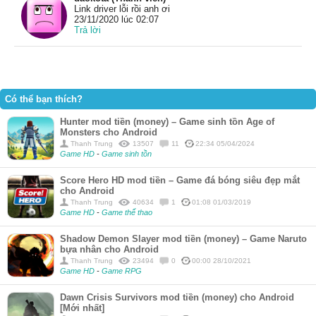
Link driver lỗi rồi anh ơi
23/11/2020 lúc 02:07
Trả lời
Có thể bạn thích?
Hunter mod tiền (money) – Game sinh tồn Age of
Monsters cho Android
Thanh Trung
13507
11
22:34 05/04/2024
Game HD
-
Game sinh tồn
Score Hero HD mod tiền – Game đá bóng siêu đẹp mắt
cho Android
Thanh Trung
40634
1
01:08 01/03/2019
Game HD
-
Game thể thao
Shadow Demon Slayer mod tiền (money) – Game Naruto
bựa nhân cho Android
Thanh Trung
23494
0
00:00 28/10/2021
Game HD
-
Game RPG
Dawn Crisis Survivors mod tiền (money) cho Android
[Mới nhất]