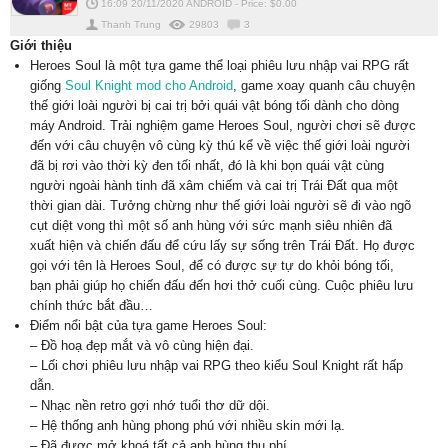
16:09 20/11/2020
ANDROID
-
Price: $
0.00
Thanh Trung
29803
3
Giới thiệu
Heroes Soul là một tựa game thể loại phiêu lưu nhập vai RPG rất
giống
Soul Knight mod cho Android
, game xoay quanh câu chuyện
thế giới loài người bị cai trị bởi quái vật bóng tối dành cho dòng
máy Android. Trải nghiệm game Heroes Soul, người chơi sẽ được
đến với câu chuyện vô cùng kỳ thú kể về việc thế giới loài người
đã bị rơi vào thời kỳ đen tối nhất, đó là khi bọn quái vật cùng
người ngoài hành tinh đã xâm chiếm và cai trị Trái Đất qua một
thời gian dài. Tưởng chừng như thế giới loài người sẽ đi vào ngõ
cụt diệt vong thì một số anh hùng với sức mạnh siêu nhiên đã
xuất hiện và chiến đấu để cứu lấy sự sống trên Trái Đất. Họ được
gọi với tên là Heroes Soul, để có được sự tự do khỏi bóng tối,
bạn phải giúp họ chiến đấu đến hơi thở cuối cùng. Cuộc phiêu lưu
chính thức bắt đầu…
Điểm nổi bật của tựa game Heroes Soul:
– Đồ hoạ đẹp mắt và vô cùng hiện đại.
– Lối chơi phiêu lưu nhập vai RPG theo kiểu Soul Knight rất hấp
dẫn.
– Nhạc nền retro gợi nhớ tuổi thơ dữ dội.
– Hệ thống anh hùng phong phú với nhiều skin mới lạ.
– Đã được mở khoá tất cả anh hùng thu phí.