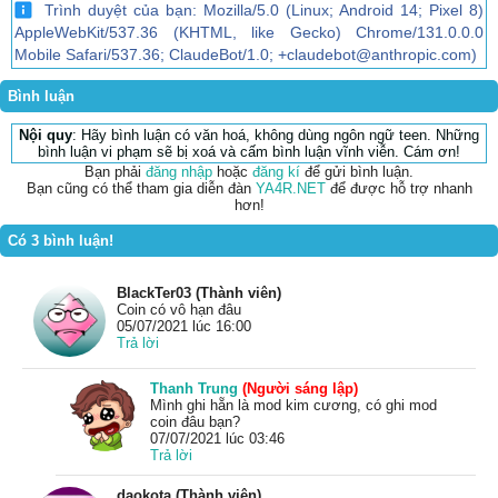
Trình duyệt của bạn: Mozilla/5.0 (Linux; Android 14; Pixel 8)
AppleWebKit/537.36 (KHTML, like Gecko) Chrome/131.0.0.0
Mobile Safari/537.36; ClaudeBot/1.0; +claudebot@anthropic.com)
Bình luận
Nội quy
: Hãy bình luận có văn hoá, không dùng ngôn ngữ teen. Những
bình luận vi phạm sẽ bị xoá và cấm bình luận vĩnh viễn. Cám ơn!
Bạn phải
đăng nhập
hoặc
đăng kí
để gửi bình luận.
Bạn cũng có thể tham gia diễn đàn
YA4R.NET
để được hỗ trợ nhanh
hơn!
Có 3 bình luận!
BlackTer03 (Thành viên)
Coin có vô hạn đâu
05/07/2021 lúc 16:00
Trả lời
Thanh Trung
(Người sáng lập)
Mình ghi hẵn là mod kim cương, có ghi mod
coin đâu bạn?
07/07/2021 lúc 03:46
Trả lời
daokota (Thành viên)