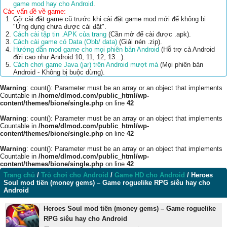
game mod hay cho Android
.
Các vấn đề về game:
Gỡ cài đặt game cũ trước khi cài đặt game mod mới để không bị
"Ứng dụng chưa được cài đặt".
Cách cài tập tin .APK của trang
(Cần mở để cài được .apk).
Cách cài game có Data (Obb/ data)
(Giải nén .zip).
Hướng dẫn mod game cho mọi phiên bản Android
(Hỗ trợ cả Android
đời cao như Android 10, 11, 12, 13...).
Cách chơi game Java (jar) trên Android mượt mà
(Mọi phiên bản
Android - Không bị buộc dừng).
Warning
: count(): Parameter must be an array or an object that implements
Countable in
/home/dlmod.com/public_html/wp-
content/themes/bione/single.php
on line
42
Warning
: count(): Parameter must be an array or an object that implements
Countable in
/home/dlmod.com/public_html/wp-
content/themes/bione/single.php
on line
42
Warning
: count(): Parameter must be an array or an object that implements
Countable in
/home/dlmod.com/public_html/wp-
content/themes/bione/single.php
on line
42
Trang chủ
/
Trò chơi cho Android
/
Game HD cho Android
/
Heroes
Soul mod tiền (money gems) – Game roguelike RPG siêu hay cho
Android
Heroes Soul mod tiền (money gems) – Game roguelike
RPG siêu hay cho Android