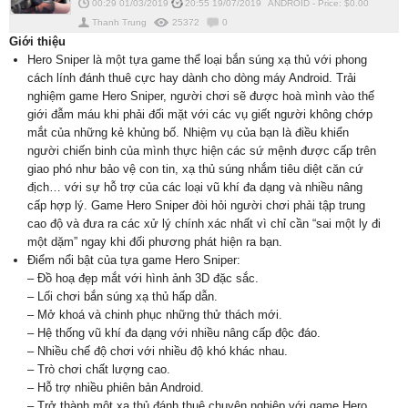
00:29 01/03/2019
20:55 19/07/2019
ANDROID
-
Price: $
0.00
Thanh Trung
25372
0
Giới thiệu
Hero Sniper là một tựa game thể loại bắn súng xạ thủ với phong
cách lính đánh thuê cực hay dành cho dòng máy Android. Trải
nghiệm game Hero Sniper, người chơi sẽ được hoà mình vào thế
giới đẫm máu khi phải đối mặt với các vụ giết người không chớp
mắt của những kẻ khủng bố. Nhiệm vụ của bạn là điều khiển
người chiến binh của mình thực hiện các sứ mệnh được cấp trên
giao phó như bảo vệ con tin, xạ thủ súng nhắm tiêu diệt căn cứ
địch… với sự hỗ trợ của các loại vũ khí đa dạng và nhiều nâng
cấp hợp lý. Game Hero Sniper đòi hỏi người chơi phải tập trung
cao độ và đưa ra các xử lý chính xác nhất vì chỉ cần “sai một ly đi
một dặm” ngay khi đối phương phát hiện ra bạn.
Điểm nổi bật của tựa game Hero Sniper:
– Đồ hoạ đẹp mắt với hình ảnh 3D đặc sắc.
– Lối chơi bắn súng xạ thủ hấp dẫn.
– Mở khoá và chinh phục những thử thách mới.
– Hệ thống vũ khí đa dạng với nhiều nâng cấp độc đáo.
– Nhiều chế độ chơi với nhiều độ khó khác nhau.
– Trò chơi chất lượng cao.
– Hỗ trợ nhiều phiên bản Android.
– Trở thành một xạ thủ đánh thuê chuyên nghiệp với game Hero