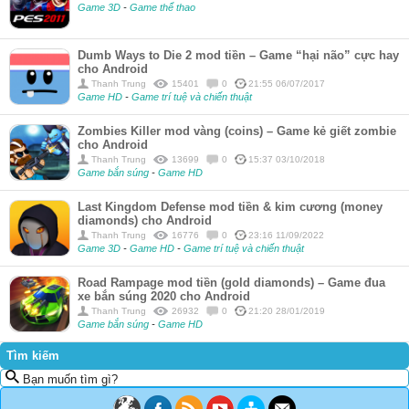
Game 3D
-
Game thể thao
Dumb Ways to Die 2 mod tiền – Game “hại não” cực hay
cho Android
Thanh Trung
15401
0
21:55 06/07/2017
Game HD
-
Game trí tuệ và chiến thuật
Zombies Killer mod vàng (coins) – Game kẻ giết zombie
cho Android
Thanh Trung
13699
0
15:37 03/10/2018
Game bắn súng
-
Game HD
Last Kingdom Defense mod tiền & kim cương (money
diamonds) cho Android
Thanh Trung
16776
0
23:16 11/09/2022
Game 3D
-
Game HD
-
Game trí tuệ và chiến thuật
Road Rampage mod tiền (gold diamonds) – Game đua
xe bắn súng 2020 cho Android
Thanh Trung
26932
0
21:20 28/01/2019
Game bắn súng
-
Game HD
Tìm kiếm
Bạn muốn tìm gì?