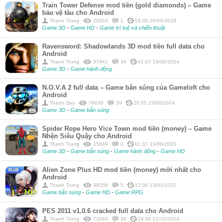
Train Tower Defense mod tiền (gold diamonds) – Game
bảo vệ tàu cho Android
Thanh Trung
20524
1
18:00 26/06/2018
Game 3D
-
Game HD
-
Game trí tuệ và chiến thuật
Ravensword: Shadowlands 3D mod tiền full data cho
Android
Thanh Trung
37941
34
01:07 19/06/2014
Game 3D
-
Game hành động
N.O.V.A 2 full data – Game bắn súng của Gameloft cho
Android
Thành Duy
78035
39
20:55 15/08/2014
Game 3D
-
Game bắn súng
Spider Rope Hero Vice Town mod tiền (money) – Game
Nhện Siêu Quậy cho Android
Thanh Trung
15049
0
01:37 13/06/2020
Game 3D
-
Game bắn súng
-
Game hành động
-
Game HD
Alien Zone Plus HD mod tiền (money) mới nhất cho
Android
Thanh Trung
38258
5
17:30 13/01/2021
Game bắn súng
-
Game HD
-
Game RPG
PES 2011 v1.0.6 cracked full data cho Android
Thanh Trung
73063
39
19:56 21/10/2014