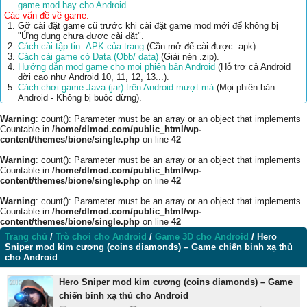
game mod hay cho Android
.
Các vấn đề về game:
Gỡ cài đặt game cũ trước khi cài đặt game mod mới để không bị
"Ứng dụng chưa được cài đặt".
Cách cài tập tin .APK của trang
(Cần mở để cài được .apk).
Cách cài game có Data (Obb/ data)
(Giải nén .zip).
Hướng dẫn mod game cho mọi phiên bản Android
(Hỗ trợ cả Android
đời cao như Android 10, 11, 12, 13...).
Cách chơi game Java (jar) trên Android mượt mà
(Mọi phiên bản
Android - Không bị buộc dừng).
Warning
: count(): Parameter must be an array or an object that implements
Countable in
/home/dlmod.com/public_html/wp-
content/themes/bione/single.php
on line
42
Warning
: count(): Parameter must be an array or an object that implements
Countable in
/home/dlmod.com/public_html/wp-
content/themes/bione/single.php
on line
42
Warning
: count(): Parameter must be an array or an object that implements
Countable in
/home/dlmod.com/public_html/wp-
content/themes/bione/single.php
on line
42
Trang chủ
/
Trò chơi cho Android
/
Game 3D cho Android
/
Hero
Sniper mod kim cương (coins diamonds) – Game chiến binh xạ thủ
cho Android
Hero Sniper mod kim cương (coins diamonds) – Game
chiến binh xạ thủ cho Android