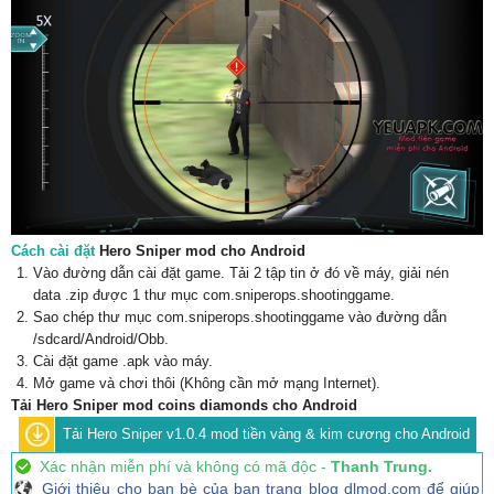
Cách cài đặt
Hero Sniper mod cho Android
Vào đường dẫn cài đặt game. Tải 2 tập tin ở đó về máy, giải nén
data .zip được 1 thư mục com.sniperops.shootinggame.
Sao chép thư mục com.sniperops.shootinggame vào đường dẫn
/sdcard/Android/Obb.
Cài đặt game .apk vào máy.
Mở game và chơi thôi (Không cần mở mạng Internet).
Tải Hero Sniper mod coins diamonds cho Android
Tải Hero Sniper v1.0.4 mod tiền vàng & kim cương cho Android
Xác nhận miễn phí và không có mã độc -
Thanh Trung.
Giới thiệu cho bạn bè của bạn trang blog dlmod.com để giúp