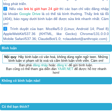
blog phát triển.
Nếu vào
link bị giới hạn 24 giờ
thì các bạn chỉ việc đăng nhập
tài khoản
Google Drive
là có thể tải bình thường. Thấy link tải lỗi
(404), báo ngay dưới bình luận để được sửa link nhanh nhất. Cảm
ơn!
Trình duyệt của bạn: Mozilla/5.0 (Linux; Android 14; Pixel 8)
AppleWebKit/537.36 (KHTML, like Gecko) Chrome/131.0.0.0
Mobile Safari/537.36; ClaudeBot/1.0; +claudebot@anthropic.com)
Bình luận
Nội quy
: Hãy bình luận có văn hoá, không dùng ngôn ngữ teen. Những
bình luận vi phạm sẽ bị xoá và cấm bình luận vĩnh viễn. Cám ơn!
Bạn phải
đăng nhập
hoặc
đăng kí
để gửi bình luận.
Bạn cũng có thể tham gia diễn đàn
YA4R.NET
để được hỗ trợ nhanh
hơn!
Không có bình luận nào!
Có thể bạn thích?