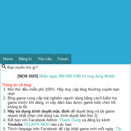
Home
Đăng kí
Yêu cầu
Forum
Bạn muốn tìm gì?
[NEW 2025]
Nhận ngay 999.000 VNĐ từ ứng dụng MoMo
Thông tin về blog:
Mọi thứ đều miễn phí 100%. Hãy truy cập blog thường xuyên bạn
nhé!
Blog game cung cấp trải nghiệm người dùng bằng cách kiểm tra
game trước khi đăng, vì vậy đảm bảo được game luôn chơi tốt
không bị lỗi.
Hãy sử dụng trình duyệt mặc định
để duyệt blog và tải game
nhanh nhất (Hạn chế dùng các trình duyệt bên thứ 3).
Kết bạn với Facebook Admin:
Thanh Trung
và đăng ký kênh
Youtube
YEUAPK MOD
nào các bạn.
Thích fanpage trên Facebook để cập nhật game mới mỗi ngày:
Tải