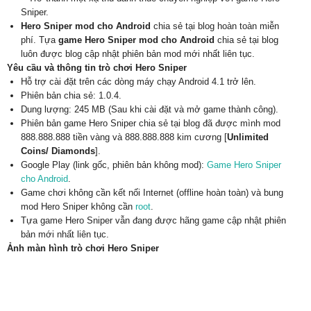
Sniper.
Hero Sniper mod cho Android
chia sẻ tại blog hoàn toàn miễn
phí. Tựa
game Hero Sniper mod cho Android
chia sẻ tại blog
luôn được blog cập nhật phiên bản mod mới nhất liên tục.
Yêu cầu và thông tin trò chơi Hero Sniper
Hỗ trợ cài đặt trên các dòng máy chạy Android 4.1 trở lên.
Phiên bản chia sẻ: 1.0.4.
Dung lượng: 245 MB (Sau khi cài đặt và mở game thành công).
Phiên bản game Hero Sniper chia sẻ tại blog đã được mình mod
888.888.888 tiền vàng và 888.888.888 kim cương [
Unlimited
Coins/ Diamonds
].
Google Play (link gốc, phiên bản không mod):
Game Hero Sniper
cho Android
.
Game chơi không cần kết nối Internet (offline hoàn toàn) và bung
mod Hero Sniper không cần
root
.
Tựa game Hero Sniper vẫn đang được hãng game cập nhật phiên
bản mới nhất liên tục.
Ảnh màn hình trò chơi Hero Sniper