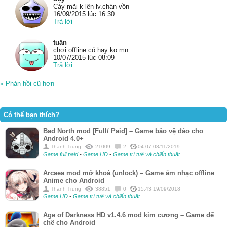
Cày mãi k lên lv.chán vồn
16/09/2015 lúc 16:30
Trả lời
tuấn
chơi offline có hay ko mn
10/07/2015 lúc 08:09
Trả lời
« Phản hồi cũ hơn
Có thể bạn thích?
Bad North mod [Full/ Paid] – Game bảo vệ đảo cho
Android 4.0+
Thanh Trung
21009
2
04:07 08/11/2019
Game full paid
-
Game HD
-
Game trí tuệ và chiến thuật
Arcaea mod mở khoá (unlock) – Game âm nhạc offline
Anime cho Android
Thanh Trung
38851
0
15:43 19/09/2018
Game HD
-
Game trí tuệ và chiến thuật
Age of Darkness HD v1.4.6 mod kim cương – Game đế
chế cho Android