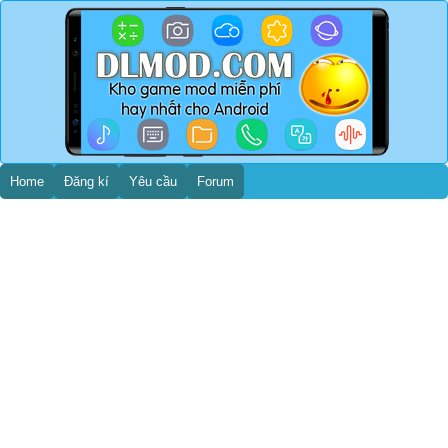
Home
Đăng kí
Yêu cầu
Forum