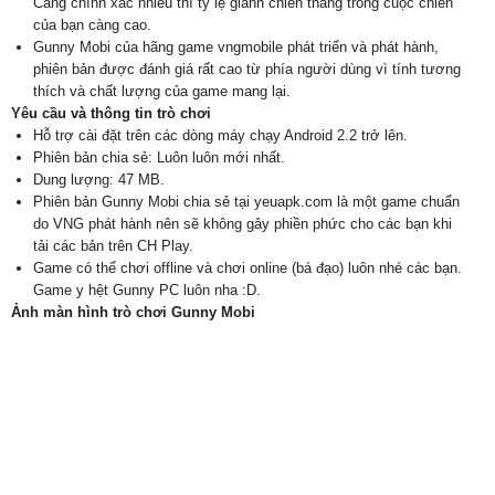
Càng chính xác nhiều thì tỷ lệ giành chiến thắng trong cuộc chiến
của bạn càng cao.
Gunny Mobi của hãng game vngmobile phát triển và phát hành,
phiên bản được đánh giá rất cao từ phía người dùng vì tính tương
thích và chất lượng của game mang lại.
Yêu cầu và thông tin trò chơi
Hỗ trợ cài đặt trên các dòng máy chạy Android 2.2 trở lên.
Phiên bản chia sẻ: Luôn luôn mới nhất.
Dung lượng: 47 MB.
Phiên bản Gunny Mobi chia sẻ tại yeuapk.com là một game chuẩn
do VNG phát hành nên sẽ không gây phiền phức cho các bạn khi
tải các bản trên CH Play.
Game có thể chơi offline và chơi online (bá đạo) luôn nhé các bạn.
Game y hệt Gunny PC luôn nha :D.
Ảnh màn hình trò chơi Gunny Mobi