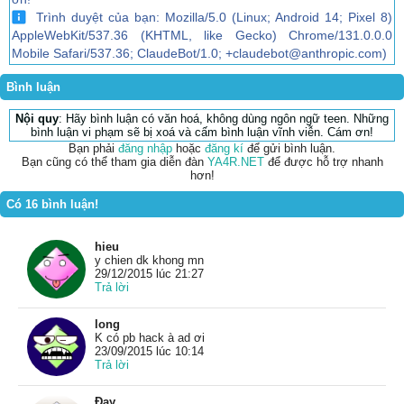
Trình duyệt của bạn: Mozilla/5.0 (Linux; Android 14; Pixel 8)
AppleWebKit/537.36 (KHTML, like Gecko) Chrome/131.0.0.0
Mobile Safari/537.36; ClaudeBot/1.0; +claudebot@anthropic.com)
Bình luận
Nội quy
: Hãy bình luận có văn hoá, không dùng ngôn ngữ teen. Những
bình luận vi phạm sẽ bị xoá và cấm bình luận vĩnh viễn. Cám ơn!
Bạn phải
đăng nhập
hoặc
đăng kí
để gửi bình luận.
Bạn cũng có thể tham gia diễn đàn
YA4R.NET
để được hỗ trợ nhanh
hơn!
Có 16 bình luận!
hieu
y chien dk khong mn
29/12/2015 lúc 21:27
Trả lời
long
K có pb hack à ad ơi
23/09/2015 lúc 10:14
Trả lời
Đạy