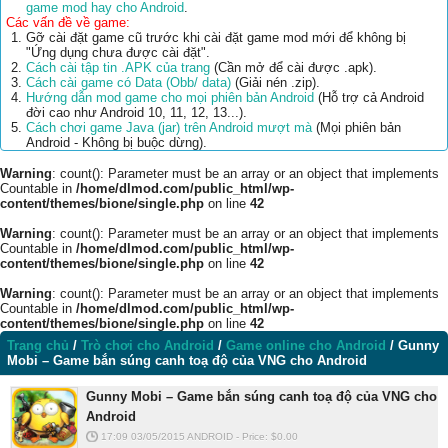
game mod hay cho Android
.
Các vấn đề về game:
Gỡ cài đặt game cũ trước khi cài đặt game mod mới để không bị
"Ứng dụng chưa được cài đặt".
Cách cài tập tin .APK của trang
(Cần mở để cài được .apk).
Cách cài game có Data (Obb/ data)
(Giải nén .zip).
Hướng dẫn mod game cho mọi phiên bản Android
(Hỗ trợ cả Android
đời cao như Android 10, 11, 12, 13...).
Cách chơi game Java (jar) trên Android mượt mà
(Mọi phiên bản
Android - Không bị buộc dừng).
Warning
: count(): Parameter must be an array or an object that implements
Countable in
/home/dlmod.com/public_html/wp-
content/themes/bione/single.php
on line
42
Warning
: count(): Parameter must be an array or an object that implements
Countable in
/home/dlmod.com/public_html/wp-
content/themes/bione/single.php
on line
42
Warning
: count(): Parameter must be an array or an object that implements
Countable in
/home/dlmod.com/public_html/wp-
content/themes/bione/single.php
on line
42
Trang chủ
/
Trò chơi cho Android
/
Game online cho Android
/
Gunny
Mobi – Game bắn súng canh toạ độ của VNG cho Android
Gunny Mobi – Game bắn súng canh toạ độ của VNG cho
Android
17:09 03/05/2015
ANDROID
-
Price: $
0.00