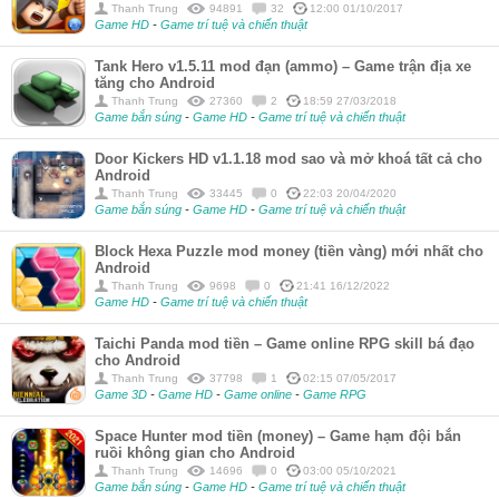
Thanh Trung
94891
32
12:00 01/10/2017
Game HD
-
Game trí tuệ và chiến thuật
Tank Hero v1.5.11 mod đạn (ammo) – Game trận địa xe
tăng cho Android
Thanh Trung
27360
2
18:59 27/03/2018
Game bắn súng
-
Game HD
-
Game trí tuệ và chiến thuật
Door Kickers HD v1.1.18 mod sao và mở khoá tất cả cho
Android
Thanh Trung
33445
0
22:03 20/04/2020
Game bắn súng
-
Game HD
-
Game trí tuệ và chiến thuật
Block Hexa Puzzle mod money (tiền vàng) mới nhất cho
Android
Thanh Trung
9698
0
21:41 16/12/2022
Game HD
-
Game trí tuệ và chiến thuật
Taichi Panda mod tiền – Game online RPG skill bá đạo
cho Android
Thanh Trung
37798
1
02:15 07/05/2017
Game 3D
-
Game HD
-
Game online
-
Game RPG
Space Hunter mod tiền (money) – Game hạm đội bắn
ruồi không gian cho Android
Thanh Trung
14696
0
03:00 05/10/2021
Game bắn súng
-
Game HD
-
Game trí tuệ và chiến thuật