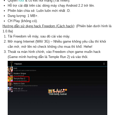
Quyền
root
& có kết nối mạng (Tất nhiên).
Hỗ trợ cài đặt trên các dòng máy chạy Android 2.2 trở lên.
Phiên bản chia sẻ: Luôn luôn mới nhất :D.
Dung lượng: 1 MB+.
CH Play (không có).
Hướng dẫn sử dụng hack Freedom (Cách hack)
: (Phiên bản dưới hình là
1.0.8a)
Tải Freedom về máy, sau đó cài vào máy.
Mở mạng Internet (Wifi/ 3G) – Nhiều game không yêu cầu thì khỏi
cần mở, mở lên nó check không cho mua thì khổ. Hehe!
Thoát ra màn hình chính, vào Freedom chọn game muốn hack
(Game mình hướng dẫn là Temple Run 2) và vào thôi.