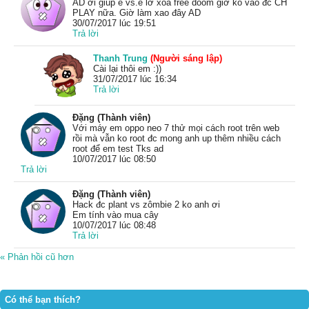
AD ơi giúp e vs.e lỡ xóa free doom giờ ko vào đc CH
PLAY nữa. Giờ làm xao đây AD
30/07/2017 lúc 19:51
Trả lời
Thanh Trung
(Người sáng lập)
Cài lại thôi em :))
31/07/2017 lúc 16:34
Trả lời
Đặng (Thành viên)
Với máy em oppo neo 7 thử mọi cách root trên web
rồi mà vẫn ko root đc mong anh up thêm nhiều cách
root để em test Tks ad
10/07/2017 lúc 08:50
Trả lời
Đặng (Thành viên)
Hack đc plant vs zômbie 2 ko anh ơi
Em tính vào mua cây
10/07/2017 lúc 08:48
Trả lời
« Phản hồi cũ hơn
Có thể bạn thích?