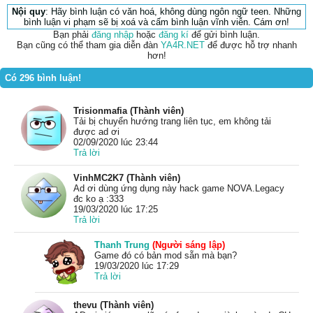
Nội quy
: Hãy bình luận có văn hoá, không dùng ngôn ngữ teen. Những
bình luận vi phạm sẽ bị xoá và cấm bình luận vĩnh viễn. Cám ơn!
Bạn phải
đăng nhập
hoặc
đăng kí
để gửi bình luận.
Bạn cũng có thể tham gia diễn đàn
YA4R.NET
để được hỗ trợ nhanh
hơn!
Có 296 bình luận!
Trisionmafia (Thành viên)
Tải bị chuyển hướng trang liên tục, em không tải
được ad ơi
02/09/2020 lúc 23:44
Trả lời
VinhMC2K7 (Thành viên)
Ad ơi dùng ứng dụng này hack game NOVA.Legacy
đc ko ạ :333
19/03/2020 lúc 17:25
Trả lời
Thanh Trung
(Người sáng lập)
Game đó có bản mod sẵn mà bạn?
19/03/2020 lúc 17:29
Trả lời
thevu (Thành viên)