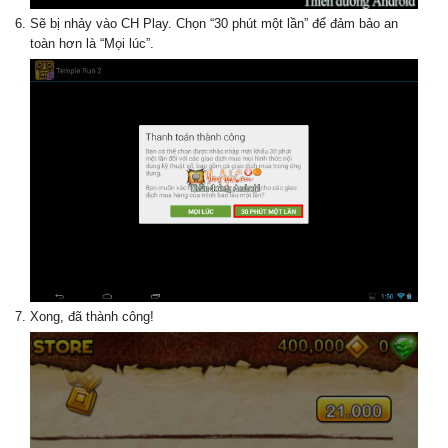
Sẽ bị nhảy vào CH Play. Chọn “30 phút một lần” để đảm bảo an
toàn hơn là “Mọi lúc”.
Xong, đã thành công!