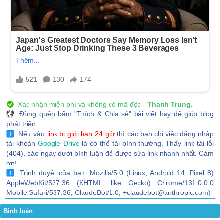
Xác nhận miễn phí và không có mã độc -
Thanh Trung.
Đừng quên bấm "Thích & Chia sẻ" bài viết hay để giúp blog
phát triển.
Nếu vào
link bị giới hạn 24 giờ
thì các bạn chỉ việc đăng nhập
tài khoản
Google Drive
là có thể tải bình thường. Thấy link tải lỗi
(404), báo ngay dưới bình luận để được sửa link nhanh nhất. Cảm
ơn!
Trình duyệt của bạn: Mozilla/5.0 (Linux; Android 14; Pixel 8)
AppleWebKit/537.36 (KHTML, like Gecko) Chrome/131.0.0.0
Mobile Safari/537.36; ClaudeBot/1.0; +claudebot@anthropic.com)
Bình luận