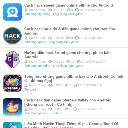
Cách hack speed game online offline cho Android
Thanh Trung
121977
0
15:36 26/03/2017
Thủ thuật hệ thống
-
Ứng dụng hack game
Cách hack mua đồ & tiền game không cần root cho
Android
Thanh Trung
279252
8
01:04 14/06/2020
Thủ thuật game
-
Ứng dụng hack game
Hướng dẫn hack / mod game cho mọi phiên bản
Android
Thanh Trung
662633
12
22:10 17/03/2017
Thủ thuật hệ thống
-
Ứng dụng hack game
Tổng hợp những game offline hay cho Android [Có link
tải, đồ hoạ đẹp]
Thanh Trung
43587
2
17:55 07/10/2019
Trò chơi
Cách hack tiền game Stardew Valley cho Android
[Không cần root – Có hình]
Thanh Trung
35859
6
17:35 10/04/2019
Thủ thuật game
-
Trò chơi
Liên Minh Huyền Thoại Tiếng Việt – Game giống LOL