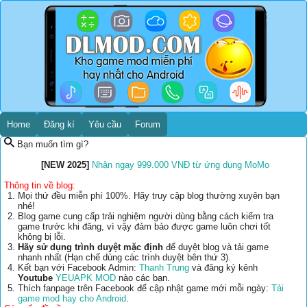
Home
Đăng kí
Yêu cầu
Forum
Bạn muốn tìm gì?
[NEW 2025]
Nhận ngay 999.000 VNĐ từ ứng dụng MoMo
Thông tin về blog:
Mọi thứ đều miễn phí 100%. Hãy truy cập blog thường xuyên bạn
nhé!
Blog game cung cấp trải nghiệm người dùng bằng cách kiểm tra
game trước khi đăng, vì vậy đảm bảo được game luôn chơi tốt
không bị lỗi.
Hãy sử dụng trình duyệt mặc định
để duyệt blog và tải game
nhanh nhất (Hạn chế dùng các trình duyệt bên thứ 3).
Kết bạn với Facebook Admin:
Thanh Trung
và đăng ký kênh
Youtube
YEUAPK MOD
nào các bạn.
Thích fanpage trên Facebook để cập nhật game mới mỗi ngày:
Tải
game mod hay cho Android
.