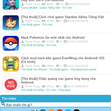
máy tính 100% cho Android
Thanh Trung
86541
16
23:05 07/12/2020
Game MOBA
-
Game Tiếng Việt
-
Trò chơi
[Thủ thuật] Cách chơi game Stardew Valley Tiếng Việt
Thanh Trung
32760
3
00:29 16/03/2019
Thủ thuật game
-
Trò chơi
Hack Pokemon Go mới nhất cho Android
Thanh Trung
67339
0
02:58 17/10/2016
Thủ thuật hệ thống
-
Trò chơi
Cách mod hack tiền game EverWing cho Android/ iOS
(Có hình)
Thanh Trung
38982
0
16:12 29/11/2018
Thủ thuật cho iPhone
-
Thủ thuật game
-
Ứng dụng hack game
[Thủ thuật] Chặn quảng cáo game ứng dụng cho
Android
Thanh Trung
25413
1
04:33 29/06/2017
Thủ thuật hệ thống
-
Trò chơi
-
Ứng dụng
Tìm kiếm
Bạn muốn tìm gì?