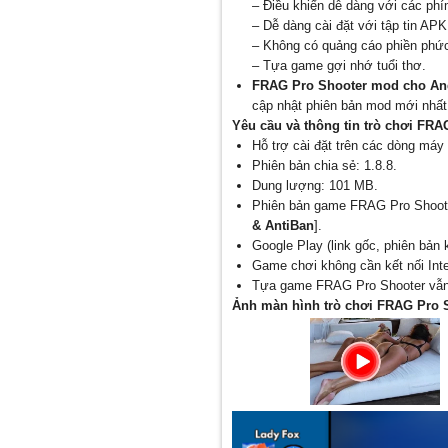
– Điều khiển dễ dàng với các ph
– Dễ dàng cài đặt với tập tin A
– Không có quảng cáo phiền phứ
– Tựa game gợi nhớ tuổi thơ.
FRAG Pro Shooter mod cho An
cập nhật phiên bản mod mới nhất
Yêu cầu và thông tin trò chơi FRA
Hỗ trợ cài đặt trên các dòng máy 
Phiên bản chia sẻ: 1.8.8.
Dung lượng: 101 MB.
Phiên bản game FRAG Pro Shooter
& AntiBan
].
Google Play (link gốc, phiên bản
Game chơi không cần kết nối Int
Tựa game FRAG Pro Shooter vẫn 
Ảnh màn hình trò chơi FRAG Pro 