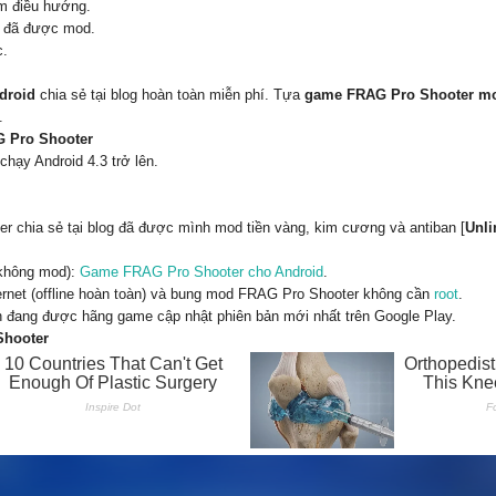
ím điều hướng.
PK đã được mod.
c.
droid
chia sẻ tại blog hoàn toàn miễn phí. Tựa
game FRAG Pro Shooter mo
.
G Pro Shooter
chạy Android 4.3 trở lên.
 chia sẻ tại blog đã được mình mod tiền vàng, kim cương và antiban [
Unli
 không mod):
Game FRAG Pro Shooter cho Android
.
ernet (offline hoàn toàn) và bung mod FRAG Pro Shooter không cần
root
.
đang được hãng game cập nhật phiên bản mới nhất trên Google Play.
Shooter