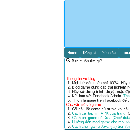
Home
Đăng kí
Yêu cầu
For
Bạn muốn tìm gì?
Thông tin về blog:
Mọi thứ đều miễn phí 100%. Hãy t
Blog game cung cấp trải nghiệm n
Hãy sử dụng trình duyệt mặc đị
Kết bạn với Facebook Admin:
Tha
Thích fanpage trên Facebook để 
Các vấn đề về game:
Gỡ cài đặt game cũ trước khi cài
Cách cài tập tin .APK của trang
(C
Cách cài game có Data (Obb/ data
Hướng dẫn mod game cho mọi phi
Cách chơi game Java (jar) trên A