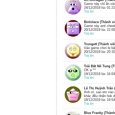
Game này chỉ ấn vào
24/12/2019 lúc 01:21
Trả lời
Binlolace (Thành vi
Game này anti cheat
20/12/2019 lúc 22:00
Trả lời
Trungett (Thành viê
Vào game chơi bị bậ
20/12/2019 lúc 20:32
Trả lời
Trái Đất Nổ Tung (T
OK ạ ^^
19/12/2019 lúc 16:04
Trả lời
Lê Thị Huỳnh Trân 
Anh ơi, sao em vào 
khác đều nhấn hok
18/12/2019 lúc 19:54
Trả lời
Blue Franky (Thành