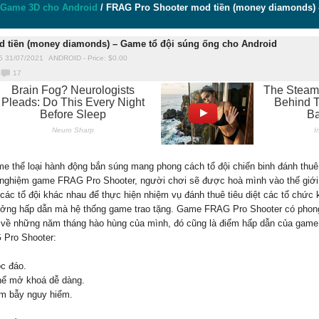
Game 3D cho Android
/
FRAG Pro Shooter mod tiền (money diamonds) 
 tiền (money diamonds) – Game tổ đội súng ống cho Android
5 31/07/2021
ANDROID
-
Price: $
0.00
17
e thể loại hành động bắn súng mang phong cách tổ đội chiến binh đánh thuê
 nghiệm game FRAG Pro Shooter, người chơi sẽ được hoà mình vào thế giới 
 các tổ đội khác nhau để thực hiện nhiệm vụ đánh thuê tiêu diệt các tổ chức
ưởng hấp dẫn mà hệ thống game trao tặng. Game FRAG Pro Shooter có phong 
 về những năm tháng hào hùng của mình, đó cũng là điểm hấp dẫn của game
 Pro Shooter:
ộc đáo.
thể mở khoá dễ dàng.
ạm bẫy nguy hiểm.