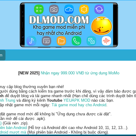
um
[NEW 2025]
Nhận ngay 999.000 VNĐ từ ứng dụng MoMo
ruy cập blog thường xuyên bạn nhé!
gười dùng bằng cách kiểm tra game trước khi đăng, vì vậy đảm bảo được gam
nh
để duyệt blog và tải game nhanh nhất (Hạn chế dùng các trình duyệt bên t
nh Trung
và đăng ký kênh
Youtube
YEUAPK MOD
nào các bạn.
cập nhật game mới mỗi ngày:
Tải game mod hay cho Android
.
 đặt game mod mới để không bị "Ứng dụng chưa được cài đặt".
ần mở để cài được .apk).
)
(Giải nén .zip).
ên bản Android
(Hỗ trợ cả Android đời cao như Android 10, 11, 12, 13...).
ndroid mượt mà
(Mọi phiên bản Android - Không bị buộc dừng).