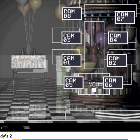
ddy’s 2