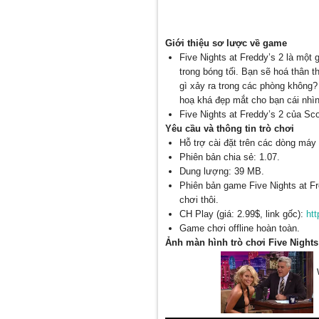
Giới thiệu sơ lược về game
Five Nights at Freddy’s 2 là một
trong bóng tối. Bạn sẽ hoá thân
gì xảy ra trong các phòng khôn
hoạ khá đẹp mắt cho bạn cái nhìn
Five Nights at Freddy’s 2 của Sco
Yêu cầu và thông tin trò chơi
Hỗ trợ cài đặt trên các dòng máy 
Phiên bản chia sẻ: 1.07.
Dung lượng: 39 MB.
Phiên bản game Five Nights at Fr
chơi thôi.
CH Play (giá: 2.99$, link gốc):
ht
Game chơi offline hoàn toàn.
Ảnh màn hình trò chơi Five Nights