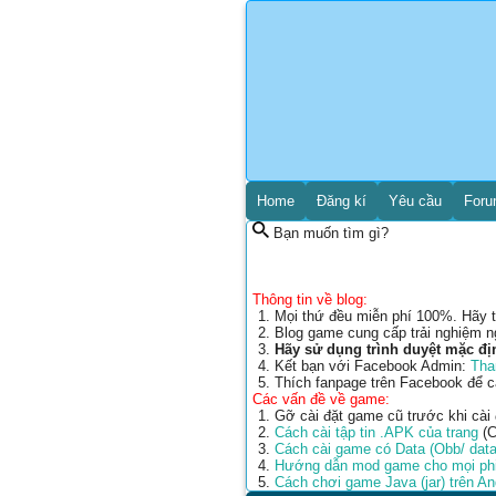
Home
Đăng kí
Yêu cầu
For
Bạn muốn tìm gì?
Thông tin về blog:
Mọi thứ đều miễn phí 100%. Hãy t
Blog game cung cấp trải nghiệm n
Hãy sử dụng trình duyệt mặc đị
Kết bạn với Facebook Admin:
Tha
Thích fanpage trên Facebook để 
Các vấn đề về game:
Gỡ cài đặt game cũ trước khi cài
Cách cài tập tin .APK của trang
(C
Cách cài game có Data (Obb/ data
Hướng dẫn mod game cho mọi phi
Cách chơi game Java (jar) trên A