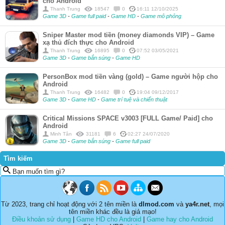
cho Android
Thanh Trung
18547
0
16:11 12/10/2025
Game 3D
-
Game full paid
-
Game HD
-
Game mô phỏng
Sniper Master mod tiền (money diamonds VIP) – Game
xạ thủ đích thực cho Android
Thanh Trung
16895
0
07:52 03/05/2021
Game 3D
-
Game bắn súng
-
Game HD
PersonBox mod tiền vàng (gold) – Game người hộp cho
Android
Thanh Trung
16482
0
19:04 09/12/2017
Game 3D
-
Game HD
-
Game trí tuệ và chiến thuật
Critical Missions SPACE v3003 [FULL Game/ Paid] cho
Android
Minh Tân
31181
6
02:27 24/07/2020
Game 3D
-
Game bắn súng
-
Game full paid
Tìm kiếm
Bạn muốn tìm gì?
Từ 2023, trang chỉ hoạt động với 2 tên miền là
dlmod.com
và
ya4r.net
, mọi
tên miền khác đều là giả mạo!
Điều khoản sử dụng
|
Game HD cho Android
|
Game hay cho Android