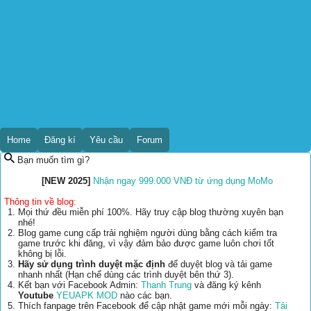
Home
Đăng kí
Yêu cầu
Forum
Bạn muốn tìm gì?
[NEW 2025]
Nhận ngay 999.000 VNĐ từ ứng dụng MoMo
Thông tin về blog:
Mọi thứ đều miễn phí 100%. Hãy truy cập blog thường xuyên bạn
nhé!
Blog game cung cấp trải nghiệm người dùng bằng cách kiểm tra
game trước khi đăng, vì vậy đảm bảo được game luôn chơi tốt
không bị lỗi.
Hãy sử dụng trình duyệt mặc định
để duyệt blog và tải game
nhanh nhất (Hạn chế dùng các trình duyệt bên thứ 3).
Kết bạn với Facebook Admin:
Thanh Trung
và đăng ký kênh
Youtube
YEUAPK MOD
nào các bạn.
Thích fanpage trên Facebook để cập nhật game mới mỗi ngày:
Tải