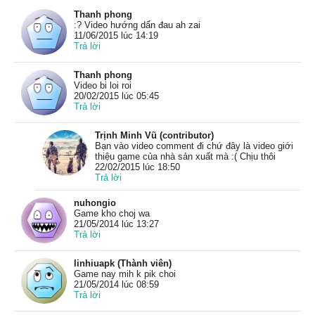
Thanh phong
:? Video hướng dẩn đau ah zai
11/06/2015 lúc 14:19
Trả lời
Thanh phong
Video bi loi roi
20/02/2015 lúc 05:45
Trả lời
Trịnh Minh Vũ (contributor)
Bạn vào video comment đi chứ đây là video giới
thiệu game của nhà sản xuất mà :( Chịu thôi
22/02/2015 lúc 18:50
Trả lời
nuhongio
Game kho choj wa
21/05/2014 lúc 13:27
Trả lời
linhiuapk (Thành viên)
Game nay mih k pik choi
21/05/2014 lúc 08:59
Trả lời