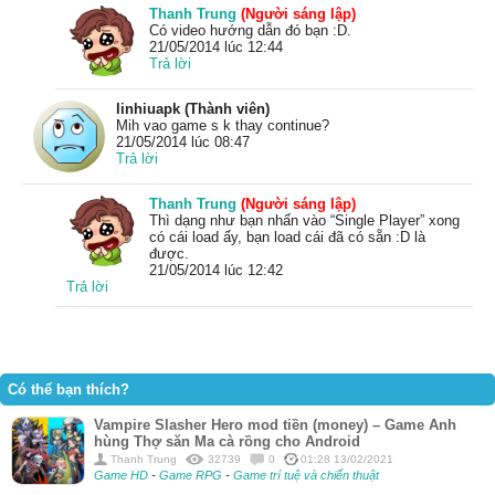
Thanh Trung
(Người sáng lập)
Có video hướng dẫn đó bạn :D.
21/05/2014 lúc 12:44
Trả lời
linhiuapk (Thành viên)
Mih vao game s k thay continue?
21/05/2014 lúc 08:47
Trả lời
Thanh Trung
(Người sáng lập)
Thì dạng như bạn nhấn vào “Single Player” xong
có cái load ấy, bạn load cái đã có sẵn :D là
được.
21/05/2014 lúc 12:42
Trả lời
Có thể bạn thích?
Vampire Slasher Hero mod tiền (money) – Game Anh
hùng Thợ săn Ma cà rồng cho Android
Thanh Trung
32739
0
01:28 13/02/2021
Game HD
-
Game RPG
-
Game trí tuệ và chiến thuật