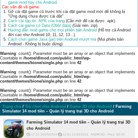
game mod hay cho Android
.
Các vấn đề về game:
Gỡ cài đặt game cũ trước khi cài đặt game mod mới để không bị
"Ứng dụng chưa được cài đặt".
Cách cài tập tin .APK của trang
(Cần mở để cài được .apk).
Cách cài game có Data (Obb/ data)
(Giải nén .zip).
Hướng dẫn mod game cho mọi phiên bản Android
(Hỗ trợ cả Android
đời cao như Android 10, 11, 12, 13...).
Cách chơi game Java (jar) trên Android mượt mà
(Mọi phiên bản
Android - Không bị buộc dừng).
Warning
: count(): Parameter must be an array or an object that implements
Countable in
/home/dlmod.com/public_html/wp-
content/themes/bione/single.php
on line
42
Warning
: count(): Parameter must be an array or an object that implements
Countable in
/home/dlmod.com/public_html/wp-
content/themes/bione/single.php
on line
42
Warning
: count(): Parameter must be an array or an object that implements
Countable in
/home/dlmod.com/public_html/wp-
content/themes/bione/single.php
on line
42
Trang chủ
/
Trò chơi cho Android
/
Game 3D cho Android
/
Farming
Simulator 14 mod tiền – Quản lý trang trại 3D cho Android
Farming Simulator 14 mod tiền – Quản lý trang trại 3D
cho Android
17:15 20/05/2014
12:43 21/05/2014
ANDROID
-
Price: $
0.00