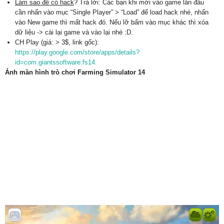
Làm sao để có hack
? Trả lời: Các bạn khi mới vào game lần đầu
cần nhấn vào mục “Single Player” > “Load” để load hack nhé, nhấn
vào New game thì mất hack đó. Nếu lỡ bấm vào mục khác thì xóa
dữ liệu -> cài lại game và vào lại nhé :D.
CH Play (giá: > 3$, link gốc):
https://play.google.com/store/apps/details?
id=com.giantssoftware.fs14.
Ảnh màn hình trò chơi Farming Simulator 14