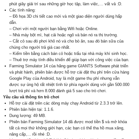
phút giây giải trí sau những giờ học tập, làm việc,… vất vả :D.
Các tính năng:
– Đồ họa 3D chi tiết cao mới và một giao diện người dùng hấp
dẫn.
– Chơi với một người bạn bằng Wifi hoặc Online.
– Nhà máy bột mì, hạt cải hoặc ngô và bán nó ra thị trường.
– Cắt cỏ sau đó
phơi khô
nó và cho bò ăn, sau đó bán sữa của
chúng cho người trả giá cao nhất.
– Kiếm tiền bằng cách bán cỏ hoặc trấu tại nhà máy khí sinh học.
– Thuê trợ máy tính điều khiển để giúp bạn với công việc của bạn.
Farming Simulator 14 của hãng game GIANTS Software phát triển
và phát hành, phiên bản được hỗ trợ cài đặt thu phí trên cửa hàng
Google Play của Android, tuy là một game thu phí nhưng vẫn
được sự ủng hộ rất nhiệt tình từ phía người dùng với gần 500.000
lượt trả phí và hơn 8.000 đánh giá 5 sao cho trò chơi.
Yêu cầu và thông tin trò chơi
Hỗ trợ cài đặt trên các dòng máy chạy Android từ 2.3.3 trở lên.
Phiên bản hiện tại: 1.1.6.
Dung lượng: 49 MB.
Phiên bản Farming Simulator 14 đã được mod tiền $ và mở khóa
tất cả mọi thứ không giới hạn, các bạn có thể tha hồ mua xăng,
nâng cấp,… rồi nhé :D.