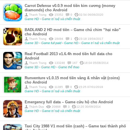
Carrot Defense v0.0.9 mod tiền kim cương (money
diamonds) cho Android
Thanh Trung
15352
0
02:54 06/06/2020
Game HD
-
Game trí tuệ và chiến thuật
BADLAND 2 HD mod tiền – Game chú chim “hại não”
cho Android
Thanh Trung
18494
1
23:18 19/04/2017
Game 3D
-
Game full paid
-
Game HD
-
Game trí tuệ và chiến thuật
Real Football 2013 v1.6.4h mod tiền full data cho
Android
Thanh Trung
133246
167
18:04 05/08/2014
Game 3D
-
Game HD
-
Game thể thao
Runventure v1.0.15 mod tiền vàng & nhân vật (coins)
cho Android
Thanh Trung
11385
0
15:25 07/01/2019
Game HD
-
Game trí tuệ và chiến thuật
Emergency full data – Game cứu hộ cho Android
Thành Duy
20868
3
12:20 30/09/2014
Game HD
-
Game trí tuệ và chiến thuật
Taxi City 1988 V1 mod tiền (cash) – Game taxi thành phố