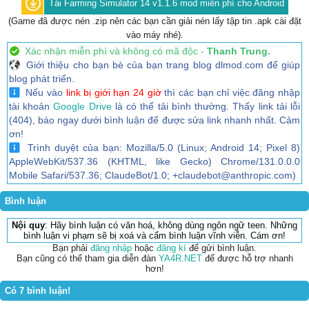
Tải Farming Simulator 14 v1.1.6 mod miễn phí cho Android
(Game đã được nén .zip nên các bạn cần giải nén lấy tập tin .apk cài đặt
vào máy nhé).
Xác nhận miễn phí và không có mã độc -
Thanh Trung.
Giới thiệu cho bạn bè của bạn trang blog dlmod.com để giúp
blog phát triển.
Nếu vào
link bị giới hạn 24 giờ
thì các bạn chỉ việc đăng nhập
tài khoản
Google Drive
là có thể tải bình thường. Thấy link tải lỗi
(404), báo ngay dưới bình luận để được sửa link nhanh nhất. Cảm
ơn!
Trình duyệt của bạn: Mozilla/5.0 (Linux; Android 14; Pixel 8)
AppleWebKit/537.36 (KHTML, like Gecko) Chrome/131.0.0.0
Mobile Safari/537.36; ClaudeBot/1.0; +claudebot@anthropic.com)
Bình luận
Nội quy
: Hãy bình luận có văn hoá, không dùng ngôn ngữ teen. Những
bình luận vi phạm sẽ bị xoá và cấm bình luận vĩnh viễn. Cám ơn!
Bạn phải
đăng nhập
hoặc
đăng kí
để gửi bình luận.
Bạn cũng có thể tham gia diễn đàn
YA4R.NET
để được hỗ trợ nhanh
hơn!
Có 7 bình luận!