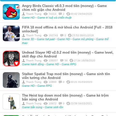
Angry Birds Classic v8.0.3 mod tiền (money) – Game
chim nổi giận cho Android
Thanh Trung
74314
2
00:42 24/04/2020
Game HD
-
Game trí tuệ và chiến thuật
FIFA 18 mod offline & mở khoá cho Android [Full – 2018
unlocked]
Thanh Trung
162743
0
15:53 08/01/2018
Game 3D
-
Game full paid
-
Game HD
-
Game mô phỏng
-
Game thể
thao
Undead Slayer HD v2.0.2 mod tiền (money) – Game level,
skill đẹp cho Android
Thanh Trung
106007
58
17:34 18/06/2020
Game hành động
-
Game HD
-
Game RPG
Stalker Spatial Trap mod tiền (money) – Game sinh tồn
viễn tưởng cho Android
Thanh Trung
10899
0
00:21 01/03/2023
Game HD
-
Game RPG
The Heist top down mod tiền (money) – Game kẻ trộm
bắn súng cho Android
Thanh Trung
10972
0
23:58 04/03/2021
Game bắn súng
-
Game sinh tồn