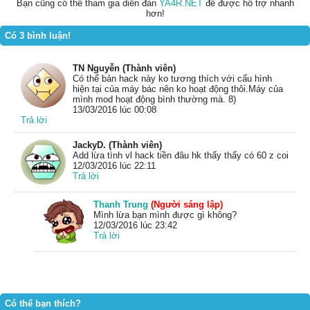
Bạn cũng có thể tham gia diễn đàn
YA4R.NET
để được hỗ trợ nhanh
hơn!
Có 3 bình luận!
TN Nguyễn (Thành viên)
Có thể bản hack này ko tương thích với cấu hình
hiện tại của máy bác nên ko hoạt động thôi.Máy của
mình mod hoạt động bình thường mà. 8)
13/03/2016 lúc 00:08
Trả lời
JackyD. (Thành viên)
Add lừa tình vl hack tiền đâu hk thấy thấy có 60 z coi
12/03/2016 lúc 22:11
Trả lời
Thanh Trung
(Người sáng lập)
Mình lừa bạn mình được gì không?
12/03/2016 lúc 23:42
Trả lời
Có thể bạn thích?