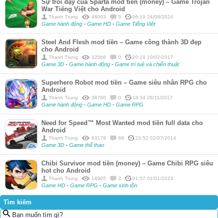
Sự trỗi dậy của Sparta mod tiền (money) – Game Trojan
War Tiếng Việt cho Android
Thanh Trung
46093
5
06:19 24/09/2024
Game hành động
-
Game HD
-
Game Tiếng Việt
Steel And Flesh mod tiền – Game công thành 3D đẹp
cho Android
Thanh Trung
32566
0
20:19 10/02/2017
Game 3D
-
Game hành động
-
Game trí tuệ và chiến thuật
Superhero Robot mod tiền – Game siêu nhân RPG cho
Android
Thanh Trung
38780
0
18:34 28/11/2017
Game hành động
-
Game HD
-
Game RPG
Need for Speed™ Most Wanted mod tiền full data cho
Android
Thanh Trung
63178
68
23:52 02/07/2014
Game 3D
-
Game thể thao
Chibi Survivor mod tiền (money) – Game Chibi RPG siêu
hot cho Android
Thanh Trung
14905
2
01:57 01/01/2023
Game HD
-
Game RPG
-
Game sinh tồn
Tìm kiếm
Bạn muốn tìm gì?