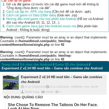
Các vấn đề về game:
Gỡ cài đặt game cũ trước khi cài đặt game mod mới để không bị
"Ứng dụng chưa được cài đặt".
Cách cài tập tin .APK của trang
(Cần mở để cài được .apk).
Cách cài game có Data (Obb/ data)
(Giải nén .zip).
Hướng dẫn mod game cho mọi phiên bản Android
(Hỗ trợ cả Android
đời cao như Android 10, 11, 12, 13...).
Cách chơi game Java (jar) trên Android mượt mà
(Mọi phiên bản
Android - Không bị buộc dừng).
Warning
: count(): Parameter must be an array or an object that implements
Countable in
/home/dlmod.com/public_html/wp-
content/themes/bione/single.php
on line
42
Warning
: count(): Parameter must be an array or an object that implements
Countable in
/home/dlmod.com/public_html/wp-
content/themes/bione/single.php
on line
42
Trang chủ
/
Trò chơi cho Android
/
Game 3D cho Android
/
Experiment Z v2.14 HD mod tiền – Game săn zombies cho Android
Experiment Z v2.14 HD mod tiền – Game săn zombies
cho Android
17:43 12/03/2016
01:11 15/11/2018
ANDROID
-
Price: $
0.00
Thanh Trung
26360
3