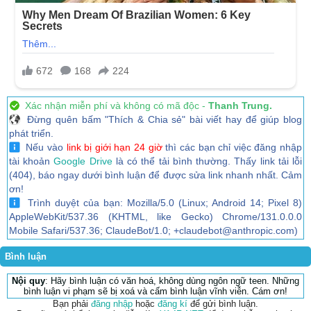
Xác nhận miễn phí và không có mã độc -
Thanh Trung.
Đừng quên bấm "Thích & Chia sẻ" bài viết hay để giúp blog
phát triển.
Nếu vào
link bị giới hạn 24 giờ
thì các bạn chỉ việc đăng nhập
tài khoản
Google Drive
là có thể tải bình thường. Thấy link tải lỗi
(404), báo ngay dưới bình luận để được sửa link nhanh nhất. Cảm
ơn!
Trình duyệt của bạn: Mozilla/5.0 (Linux; Android 14; Pixel 8)
AppleWebKit/537.36 (KHTML, like Gecko) Chrome/131.0.0.0
Mobile Safari/537.36; ClaudeBot/1.0; +claudebot@anthropic.com)
Bình luận
Nội quy
: Hãy bình luận có văn hoá, không dùng ngôn ngữ teen. Những
bình luận vi phạm sẽ bị xoá và cấm bình luận vĩnh viễn. Cám ơn!
Bạn phải
đăng nhập
hoặc
đăng kí
để gửi bình luận.