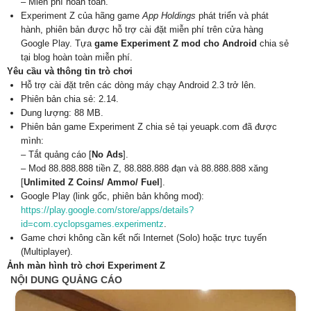
– Miễn phí hoàn toàn.
Experiment Z của hãng game
App Holdings
phát triển và phát
hành, phiên bản được hỗ trợ cài đặt miễn phí trên cửa hàng
Google Play. Tựa
game Experiment Z mod cho Android
chia sẻ
tại blog hoàn toàn miễn phí.
Yêu cầu và thông tin trò chơi
Hỗ trợ cài đặt trên các dòng máy chạy Android 2.3 trở lên.
Phiên bản chia sẻ: 2.14.
Dung lượng: 88 MB.
Phiên bản game Experiment Z chia sẻ tại yeuapk.com đã được
mình:
– Tắt quảng cáo [
No Ads
].
– Mod 88.888.888 tiền Z, 88.888.888 đạn và 88.888.888 xăng
[
Unlimited Z Coins/ Ammo/ Fuel
].
Google Play (link gốc, phiên bản không mod):
https://play.google.com/store/apps/details?
id=com.cyclopsgames.experimentz
.
Game chơi không cần kết nối Internet (Solo) hoặc trực tuyến
(Multiplayer).
Ảnh màn hình trò chơi Experiment Z