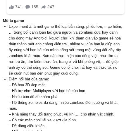
Mô tả game
Experiment Z là một game thể loại bắn súng, phiêu lưu, mạo hiểm,
… trong bối cảnh loạn lạc giữa người và zombies cực hay dành
cho dòng máy Android. Người chơi khi tham gia vào game sẽ hoá
thân thành một anh chàng điển trai, nhiệm vụ của bạn là giúp anh
ấy cùng với bạn bè của mình sống sót trong một vùng đất đầy rẫy
zombies khát máu. Bạn cần thực hiện các công việc như tìm ra
nơi trú ẩn, tìm kiếm thức ăn, trang bị vũ khí phòng vệ,… để giúp
anh ấy có thể sống sót. Game có lối chơi rất hay và thực tế, nó
sẽ cuốn hút bạn đến phút giây cuối cùng.
Điểm nổi bật của game:
– Đồ hoạ 3D đẹp mắt.
– Hỗ trợ chơi Multiplayer với bạn bè của bạn.
– Nhiều bản đồ để khám phá.
– Hệ thống zombies đa dạng, nhiều zombies điên cuồng và khát
máu.
– Khả năng thay đổi trang phục, vũ khí,… cho nhân vật chính.
– Có các màn chơi lái xe vượt địa hình.
– Dễ dàng điều khiển.