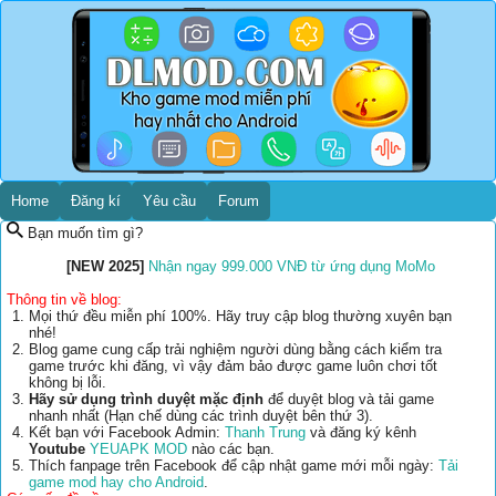
Home
Đăng kí
Yêu cầu
Forum
Bạn muốn tìm gì?
[NEW 2025]
Nhận ngay 999.000 VNĐ từ ứng dụng MoMo
Thông tin về blog:
Mọi thứ đều miễn phí 100%. Hãy truy cập blog thường xuyên bạn
nhé!
Blog game cung cấp trải nghiệm người dùng bằng cách kiểm tra
game trước khi đăng, vì vậy đảm bảo được game luôn chơi tốt
không bị lỗi.
Hãy sử dụng trình duyệt mặc định
để duyệt blog và tải game
nhanh nhất (Hạn chế dùng các trình duyệt bên thứ 3).
Kết bạn với Facebook Admin:
Thanh Trung
và đăng ký kênh
Youtube
YEUAPK MOD
nào các bạn.
Thích fanpage trên Facebook để cập nhật game mới mỗi ngày:
Tải
game mod hay cho Android
.