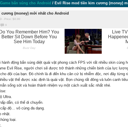
Game bắn súng cho Android
/
Evil Rise mod tiền kim cương (money) m
im cương (money) mới nhất cho Android
D
-
Price: $
0.00
0
ại hành động bắn súng diệt quái vật phong cách FPS với rất nhiều skin cùng
ame Evil Rise, người chơi sẽ được trở thành những chiến binh của lực lượng
cho đội của bạn. Đó chính là đi đến khu căn cứ bị nhiễm độc, nơi đây từng rấ
nhiều vật thể được xác định là quái vật. Bọn chúng rất đông và luôn canh tiêu
mắn sống sót và hoàn thành nhiệm vụ một cách xuất sắc nhất nhé.
ise:
ộ Ultra.
 hấp dẫn, có thể di chuyển.
, cấp độ… vô cùng đa dạng.
 nhật.
hủng loại.
t.