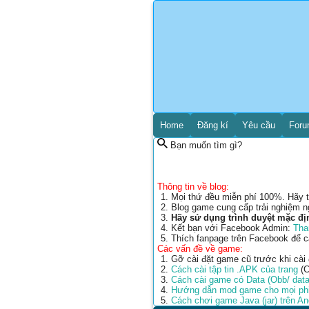
Home
Đăng kí
Yêu cầu
For
Bạn muốn tìm gì?
Thông tin về blog:
Mọi thứ đều miễn phí 100%. Hãy t
Blog game cung cấp trải nghiệm n
Hãy sử dụng trình duyệt mặc đị
Kết bạn với Facebook Admin:
Tha
Thích fanpage trên Facebook để 
Các vấn đề về game:
Gỡ cài đặt game cũ trước khi cài
Cách cài tập tin .APK của trang
(C
Cách cài game có Data (Obb/ data
Hướng dẫn mod game cho mọi phi
Cách chơi game Java (jar) trên A