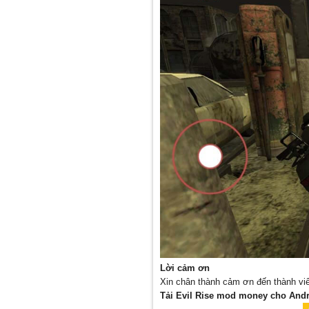
Lời cảm ơn
Xin chân thành cảm ơn đến thành v
Tải Evil Rise mod money cho And