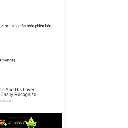
 được blog cập nhật phiên bản
iamonds
].