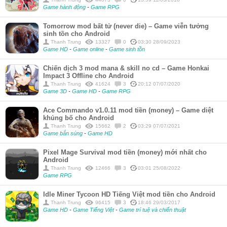
Game hành động
-
Game RPG
Tomorrow mod bất tử (never die) – Game viễn tưởng
sinh tồn cho Android
Thanh Trung
13327
0
03:30 28/09/2023
Game HD
-
Game online
-
Game sinh tồn
Chiến dịch 3 mod mana & skill no cd – Game Honkai
Impact 3 Offline cho Android
Thanh Trung
41624
3
20:12 07/07/2020
Game 3D
-
Game HD
-
Game RPG
Ace Commando v1.0.11 mod tiền (money) – Game diệt
khủng bố cho Android
Thanh Trung
15662
2
03:29 07/07/2021
Game bắn súng
-
Game HD
Pixel Mage Survival mod tiền (money) mới nhất cho
Android
Thanh Trung
12466
3
03:01 25/08/2022
Game RPG
Idle Miner Tycoon HD Tiếng Việt mod tiền cho Android
Thanh Trung
96415
3
18:46 29/03/2017
Game HD
-
Game Tiếng Việt
-
Game trí tuệ và chiến thuật