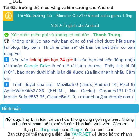
_ Dark.
Tải Đấu trường thú mod vàng và kim cương cho Android
Tải Đấu trường thú – Monster Go v1.0.5 mod coins gems Tiếng
Việt & English cho Android
Xác nhận miễn phí và không có mã độc -
Thanh Trung.
Không phải lúc nào máy bạn cũng có thể chơi được hết game
tại blog. Hãy bấm "Thích & Chia sẻ" để bạn bè biết đến, có bạn
cùng vui.
Nếu vào
link bị giới hạn 24 giờ
thì các bạn chỉ việc đăng nhập
tài khoản
Google Drive
là có thể tải bình thường. Thấy link tải lỗi
(404), báo ngay dưới bình luận để được sửa link nhanh nhất. Cảm
ơn!
Trình duyệt của bạn: Mozilla/5.0 (Linux; Android 14; Pixel 8)
AppleWebKit/537.36 (KHTML, like Gecko) Chrome/131.0.0.0
Mobile Safari/537.36; ClaudeBot/1.0; +claudebot@anthropic.com)
Bình luận
Nội quy
: Hãy bình luận có văn hoá, không dùng ngôn ngữ teen. Những
bình luận vi phạm sẽ bị xoá và cấm bình luận vĩnh viễn. Cám ơn!
Bạn phải
đăng nhập
hoặc
đăng kí
để gửi bình luận.
Bạn cũng có thể tham gia diễn đàn
YA4R.NET
để được hỗ trợ nhanh
hơn!