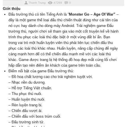
Thanh Trung
47269
0
Giới thiệu
Đấu trường thú có tên Tiếng Anh là “
Monster Go – Age Of War”
–
đây là một game thể loại đấu thú chiến thuật đúng như cái tên của
nó cực hay dành cho dòng máy Android. Trải nghiệm game Đấu
trường thú, người chơi sẽ tham gia vào một cốt truyện kể về hành
trình thu phục các loài thú đặc biệt ở một vùng đất bí ẩn. Bạn
trong vai trò một huấn luyện viên thú phải liên tục chiến đấu thu
phục các loài thú khác nhau. Huấn luyện, nâng cấp chúng để ngày
càng mạnh hơn để có thể chiến đấu mạnh mẽ với các loài thú
khác. Game được trang bị hệ thống đồ hoạ đẹp mắt cùng lối chơi
hấp dẫn tạo nên điểm ăn khách của game trên toàn cầu.
Điểm nổi bật của game Đấu trường thú:
– Đồ hoạ chất lượng cao cho trải nghiệm tuyệt vời.
– Nhạc nền du dương.
– Hỗ trợ Tiếng Việt chuẩn.
– Thu phục thú nuôi.
– Huấn luyện thú nuôi.
– Rèn luyện trang bị.
– Chiến đấu vượt ải.
– Chiến đấu với boss trùm cuối.
– Đấu trường sinh tử.