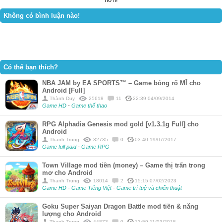
Không có bình luận nào!
Có thể bạn thích?
NBA JAM by EA SPORTS™ – Game bóng rổ MĨ cho
Android [Full]
Thành Duy
25618
11
22:39 04/09/2014
Game HD
-
Game thể thao
RPG Alphadia Genesis mod gold [v1.3.1g Full] cho
Android
Thanh Trung
32735
0
03:40 19/07/2017
Game full paid
-
Game RPG
Town Village mod tiền (money) – Game thị trấn trong
mơ cho Android
Thanh Trung
18014
2
15:15 07/02/2023
Game HD
-
Game Tiếng Việt
-
Game trí tuệ và chiến thuật
Goku Super Saiyan Dragon Battle mod tiền & năng
lượng cho Android
Thanh Trung
44873
0
13:59 11/03/2018