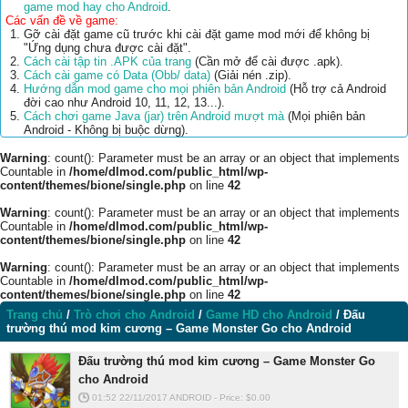
game mod hay cho Android
.
Các vấn đề về game:
Gỡ cài đặt game cũ trước khi cài đặt game mod mới để không bị
"Ứng dụng chưa được cài đặt".
Cách cài tập tin .APK của trang
(Cần mở để cài được .apk).
Cách cài game có Data (Obb/ data)
(Giải nén .zip).
Hướng dẫn mod game cho mọi phiên bản Android
(Hỗ trợ cả Android
đời cao như Android 10, 11, 12, 13...).
Cách chơi game Java (jar) trên Android mượt mà
(Mọi phiên bản
Android - Không bị buộc dừng).
Warning
: count(): Parameter must be an array or an object that implements
Countable in
/home/dlmod.com/public_html/wp-
content/themes/bione/single.php
on line
42
Warning
: count(): Parameter must be an array or an object that implements
Countable in
/home/dlmod.com/public_html/wp-
content/themes/bione/single.php
on line
42
Warning
: count(): Parameter must be an array or an object that implements
Countable in
/home/dlmod.com/public_html/wp-
content/themes/bione/single.php
on line
42
Trang chủ
/
Trò chơi cho Android
/
Game HD cho Android
/
Đấu
trường thú mod kim cương – Game Monster Go cho Android
Đấu trường thú mod kim cương – Game Monster Go
cho Android
01:52 22/11/2017
ANDROID
-
Price: $
0.00