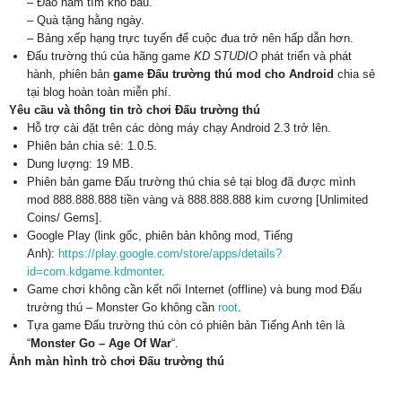
– Đào hầm tìm kho báu.
– Quà tặng hằng ngày.
– Bảng xếp hạng trực tuyến để cuộc đua trở nên hấp dẫn hơn.
Đấu trường thú của hãng game
KD STUDIO
phát triển và phát
hành, phiên bản
game Đấu trường thú mod cho Android
chia sẻ
tại blog hoàn toàn miễn phí.
Yêu cầu và thông tin trò chơi Đấu trường thú
Hỗ trợ cài đặt trên các dòng máy chạy Android 2.3 trở lên.
Phiên bản chia sẻ: 1.0.5.
Dung lượng: 19 MB.
Phiên bản game Đấu trường thú chia sẻ tại blog đã được mình
mod 888.888.888 tiền vàng và 888.888.888 kim cương [Unlimited
Coins/ Gems].
Google Play (link gốc, phiên bản không mod, Tiếng
Anh):
https://play.google.com/store/apps/details?
id=com.kdgame.kdmonter
.
Game chơi không cần kết nối Internet (offline) và bung mod Đấu
trường thú – Monster Go không cần
root
.
Tựa game Đấu trường thú còn có phiên bản Tiếng Anh tên là
“
Monster Go – Age Of War
“.
Ảnh màn hình trò chơi Đấu trường thú