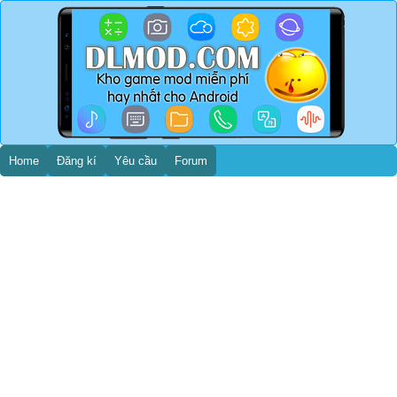
Home
Đăng kí
Yêu cầu
Forum