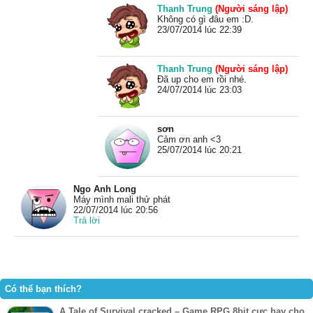
Thanh Trung
(Người sáng lập)
Không có gì đâu em :D.
23/07/2014 lúc 22:39
Thanh Trung
(Người sáng lập)
Đã up cho em rồi nhé.
24/07/2014 lúc 23:03
sơn
Cảm ơn anh <3
25/07/2014 lúc 20:21
Ngo Anh Long
Máy mình mali thử phát
22/07/2014 lúc 20:56
Trả lời
Có thể bạn thích?
A Tale of Survival cracked – Game RPG 8bit cực hay cho