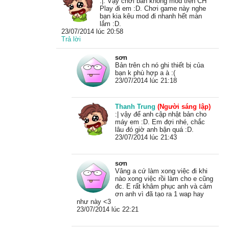
:|. Vậy chơi bản không mod trên CH
Play đi em :D. Chơi game này nghe
bạn kia kêu mod đi nhanh hết màn
lắm :D.
23/07/2014 lúc 20:58
Trả lời
sơn
Bản trên ch nó ghi thiết bị của
bạn k phù hợp a à :(
23/07/2014 lúc 21:18
Thanh Trung
(Người sáng lập)
:| vậy để anh cập nhật bản cho
máy em :D. Em đợi nhé, chắc
lâu đó giờ anh bận quá :D.
23/07/2014 lúc 21:43
sơn
Vâng a cứ làm xong việc đi khi
nào xong việc rồi làm cho e cũng
đc. E rất khâm phục anh và cảm
ơn anh vì đã tạo ra 1 wap hay
như này <3
23/07/2014 lúc 22:21