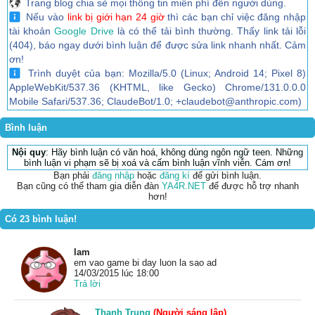
Trang blog chia sẻ mọi thông tin miễn phí đến người dùng.
Nếu vào
link bị giới hạn 24 giờ
thì các bạn chỉ việc đăng nhập
tài khoản
Google Drive
là có thể tải bình thường. Thấy link tải lỗi
(404), báo ngay dưới bình luận để được sửa link nhanh nhất. Cảm
ơn!
Trình duyệt của bạn: Mozilla/5.0 (Linux; Android 14; Pixel 8)
AppleWebKit/537.36 (KHTML, like Gecko) Chrome/131.0.0.0
Mobile Safari/537.36; ClaudeBot/1.0; +claudebot@anthropic.com)
Bình luận
Nội quy
: Hãy bình luận có văn hoá, không dùng ngôn ngữ teen. Những
bình luận vi phạm sẽ bị xoá và cấm bình luận vĩnh viễn. Cám ơn!
Bạn phải
đăng nhập
hoặc
đăng kí
để gửi bình luận.
Bạn cũng có thể tham gia diễn đàn
YA4R.NET
để được hỗ trợ nhanh
hơn!
Có 23 bình luận!
lam
em vao game bi day luon la sao ad
14/03/2015 lúc 18:00
Trả lời
Thanh Trung
(Người sáng lập)