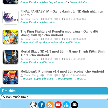
Game 3D
-
Game bắn súng
-
Game HD
-
Game sinh tồn
FINAL FANTASY IV – Game đánh trận 3D đỉnh nhất trên
Android
Thanh Trung
33075
1
14:55 05/06/2014
Game 3D
-
Game hành động
The King Fighters of KungFu mod vàng – Game đối
kháng skill đẹp cho Android
Thanh Trung
25089
0
21:23 18/05/2020
Game hành động
-
Game online
-
Game đối kháng
Mortal Blade 3D v1.3 mod tiền – Game Thanh Kiếm Sinh
Tử 3D cho Android
Thanh Trung
38251
1
02:26 06/11/2019
Game 3D
-
Game đối kháng
Meltdown© Premium v1.6 mod tiền (coins) cho Android
Thanh Trung
14538
0
16:16 14/06/2018
Game 3D
-
Game bắn súng
-
Game full paid
-
Game HD
Tìm kiếm
Bạn muốn tìm gì?