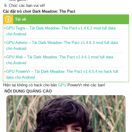
Chúc các bạn vui vẻ!
Cài đặt trò chơi Dark Meadow: The Pact
Tải về
GPU Tegra – Tải Dark Meadow: The Pact v1.4.6.2 mod full data
cho Android
GPU Adreno – Tải Dark Meadow: The Pact v1.4.6.3 mod full data
cho Android
GPU Mali – Tải Dark Meadow: The Pact v1.4.6.1 mod full data
cho Android
GPU PowerVr – Tải Dark Meadow: The Pact v1.4.5.4 no hack full
data cho Android
Hiện tại không có hack cho bản
GPU
PowerVr nhé các bạn!