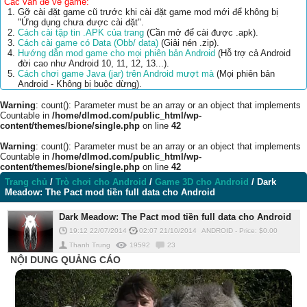
Các vấn đề về game:
Gỡ cài đặt game cũ trước khi cài đặt game mod mới để không bị
"Ứng dụng chưa được cài đặt".
Cách cài tập tin .APK của trang
(Cần mở để cài được .apk).
Cách cài game có Data (Obb/ data)
(Giải nén .zip).
Hướng dẫn mod game cho mọi phiên bản Android
(Hỗ trợ cả Android
đời cao như Android 10, 11, 12, 13...).
Cách chơi game Java (jar) trên Android mượt mà
(Mọi phiên bản
Android - Không bị buộc dừng).
Warning
: count(): Parameter must be an array or an object that implements
Countable in
/home/dlmod.com/public_html/wp-
content/themes/bione/single.php
on line
42
Warning
: count(): Parameter must be an array or an object that implements
Countable in
/home/dlmod.com/public_html/wp-
content/themes/bione/single.php
on line
42
Trang chủ
/
Trò chơi cho Android
/
Game 3D cho Android
/
Dark
Meadow: The Pact mod tiền full data cho Android
Dark Meadow: The Pact mod tiền full data cho Android
19:12 22/07/2014
02:07 21/10/2014
ANDROID
-
Price: $
0.00
Thanh Trung
19592
23