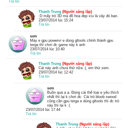
Trả lời
Thanh Trung
(Người sáng lập)
:D mấy trò 3D mà đồ hoạ đẹp xíu là vậy đó bạn.
23/07/2014 lúc 15:24
Trả lời
sơn
Máy e gpu powervr e dùng gltools chỉnh thành gpu
terga thì chơi đc game này k anh
23/07/2014 lúc 10:40
Trả lời
Thanh Trung
(Người sáng lập)
Cái này anh chưa thử nữa :(, em thử xem.
23/07/2014 lúc 12:42
Trả lời
sơn
Buồn quá a ạ. Đúng cái thể loại e yêu thích
nhất thì lại k chơi đc. Cái trò bloob swood
cũng cần gpu terga e dùng gltools thì đc trò
này thì lại k :(
23/07/2014 lúc 17:44
Trả lời
Thanh Trung
(Người sáng lập)