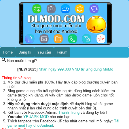
Home
Đăng kí
Yêu cầu
Forum
Bạn muốn tìm gì?
[NEW 2025]
Nhận ngay 999.000 VNĐ từ ứng dụng MoMo
Thông tin về blog:
Mọi thứ đều miễn phí 100%. Hãy truy cập blog thường xuyên bạn
nhé!
Blog game cung cấp trải nghiệm người dùng bằng cách kiểm tra
game trước khi đăng, vì vậy đảm bảo được game luôn chơi tốt
không bị lỗi.
Hãy sử dụng trình duyệt mặc định
để duyệt blog và tải game
nhanh nhất (Hạn chế dùng các trình duyệt bên thứ 3).
Kết bạn với Facebook Admin:
Thanh Trung
và đăng ký kênh
Youtube
YEUAPK MOD
nào các bạn.
Thích fanpage trên Facebook để cập nhật game mới mỗi ngày:
Tải
game mod hay cho Android
.