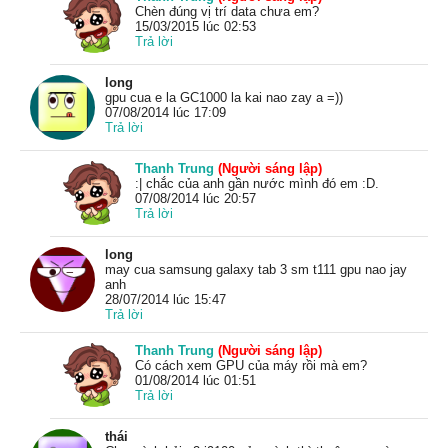
Chèn đúng vị trí data chưa em?
15/03/2015 lúc 02:53
Trả lời
long
gpu cua e la GC1000 la kai nao zay a =))
07/08/2014 lúc 17:09
Trả lời
Thanh Trung
(Người sáng lập)
:| chắc của anh gần nước mình đó em :D.
07/08/2014 lúc 20:57
Trả lời
long
may cua samsung galaxy tab 3 sm t111 gpu nao jay
anh
28/07/2014 lúc 15:47
Trả lời
Thanh Trung
(Người sáng lập)
Có cách xem GPU của máy rồi mà em?
01/08/2014 lúc 01:51
Trả lời
thái