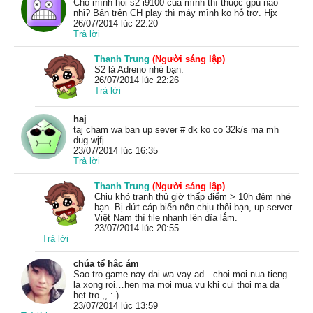
Cho mình hỏi s2 i9100 của mình thì thuộc gpu nào
nhỉ? Bản trên CH play thì máy mình ko hỗ trợ. Hjx
26/07/2014 lúc 22:20
Trả lời
Thanh Trung
(Người sáng lập)
S2 là Adreno nhé bạn.
26/07/2014 lúc 22:26
Trả lời
haj
taj cham wa ban up sever # dk ko co 32k/s ma mh
dug wjfj
23/07/2014 lúc 16:35
Trả lời
Thanh Trung
(Người sáng lập)
Chịu khó tranh thủ giờ thấp điểm > 10h đêm nhé
bạn. Bị đứt cáp biển nên chịu thôi bạn, up server
Việt Nam thì file nhanh lên dĩa lắm.
23/07/2014 lúc 20:55
Trả lời
chúa tể hắc ám
Sao tro game nay dai wa vay ad…choi moi nua tieng
la xong roi…hen ma moi mua vu khi cui thoi ma da
het tro ,, :-)
23/07/2014 lúc 13:59