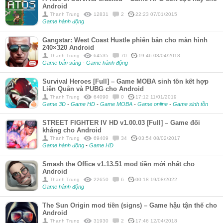
Android
Thanh Trung
12831
2
22:23 07/01/2015
Game hành động
Gangstar: West Coast Hustle phiên bản cho màn hình
240×320 Android
Thanh Trung
64535
70
19:46 03/04/2018
Game bắn súng
-
Game hành động
Survival Heroes [Full] – Game MOBA sinh tồn kết hợp
Liên Quân và PUBG cho Android
Thanh Trung
64090
0
17:12 11/01/2019
Game 3D
-
Game HD
-
Game MOBA
-
Game online
-
Game sinh tồn
STREET FIGHTER IV HD v1.00.03 [Full] – Game đối
kháng cho Android
Thanh Trung
69409
34
03:54 08/02/2017
Game hành động
-
Game HD
Smash the Office v1.13.51 mod tiền mới nhất cho
Android
Thanh Trung
22650
6
00:18 19/08/2022
Game hành động
The Sun Origin mod tiền (signs) – Game hậu tận thế cho
Android
Thanh Trung
31930
2
17:46 12/04/2018