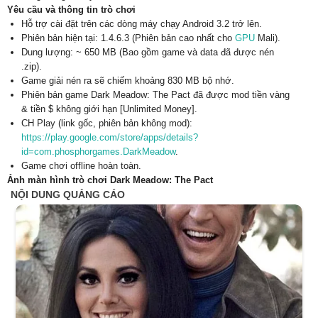
Yêu cầu và thông tin trò chơi
Hỗ trợ cài đặt trên các dòng máy chạy Android 3.2 trở lên.
Phiên bản hiện tại: 1.4.6.3 (Phiên bản cao nhất cho
GPU
Mali).
Dung lượng: ~ 650 MB (Bao gồm game và data đã được nén
.zip).
Game giải nén ra sẽ chiếm khoảng 830 MB bộ nhớ.
Phiên bản game Dark Meadow: The Pact đã được mod tiền vàng
& tiền $ không giới hạn [Unlimited Money].
CH Play (link gốc, phiên bản không mod):
https://play.google.com/store/apps/details?
id=com.phosphorgames.DarkMeadow
.
Game chơi offline hoàn toàn.
Ảnh màn hình trò chơi Dark Meadow: The Pact