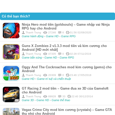
Có thể bạn thích?
Ninja Hero mod tiền (goldsouls) – Game nhập vai Ninja
RPG hay cho Android
Thanh Trung
27246
6
01:56 02/08/2020
Game hành động
-
Game HD
-
Game RPG
Guns X Zombies 2 v1.3.3 mod tiền và kim cương cho
Android [HD mới nhất]
Thanh Trung
47335
0
02:28 07/11/2019
Game bắn súng
-
Game HD
-
Game RPG
Oggy And The Cockroaches mod kim cương (gems) cho
Android
Thanh Trung
20309
0
23:46 17/05/2018
Game HD
-
Game trí tuệ và chiến thuật
GT Racing 2 mod tiền – Game đua xe 3D của Gameloft
cho Android
Thanh Trung
69928
33
22:40 30/12/2014
Game 3D
-
Game HD
-
Game thể thao
Vegas Crime City mod kim cương (crystals) – Game GTA
thu nhỏ cho Android