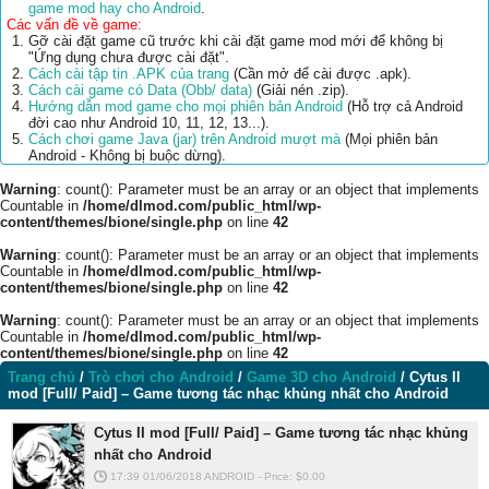
game mod hay cho Android
.
Các vấn đề về game:
Gỡ cài đặt game cũ trước khi cài đặt game mod mới để không bị
"Ứng dụng chưa được cài đặt".
Cách cài tập tin .APK của trang
(Cần mở để cài được .apk).
Cách cài game có Data (Obb/ data)
(Giải nén .zip).
Hướng dẫn mod game cho mọi phiên bản Android
(Hỗ trợ cả Android
đời cao như Android 10, 11, 12, 13...).
Cách chơi game Java (jar) trên Android mượt mà
(Mọi phiên bản
Android - Không bị buộc dừng).
Warning
: count(): Parameter must be an array or an object that implements
Countable in
/home/dlmod.com/public_html/wp-
content/themes/bione/single.php
on line
42
Warning
: count(): Parameter must be an array or an object that implements
Countable in
/home/dlmod.com/public_html/wp-
content/themes/bione/single.php
on line
42
Warning
: count(): Parameter must be an array or an object that implements
Countable in
/home/dlmod.com/public_html/wp-
content/themes/bione/single.php
on line
42
Trang chủ
/
Trò chơi cho Android
/
Game 3D cho Android
/
Cytus II
mod [Full/ Paid] – Game tương tác nhạc khủng nhất cho Android
Cytus II mod [Full/ Paid] – Game tương tác nhạc khủng
nhất cho Android
17:39 01/06/2018
ANDROID
-
Price: $
0.00