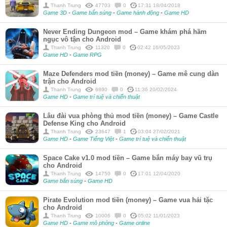
Thanh Trung
47703
0
17:31 18/04/2018
Game 3D
-
Game bắn súng
-
Game hành động
-
Game HD
Never Ending Dungeon mod – Game khám phá hầm
ngục vô tận cho Android
Thanh Trung
11320
0
02:42 16/05/2023
Game HD
-
Game RPG
Maze Defenders mod tiền (money) – Game mê cung dàn
trận cho Android
Thanh Trung
6890
0
11:36 20/02/2024
Game HD
-
Game trí tuệ và chiến thuật
Lâu đài vua phòng thủ mod tiền (money) – Game Castle
Defense King cho Android
Thanh Trung
23647
1
03:04 27/02/2021
Game HD
-
Game Tiếng Việt
-
Game trí tuệ và chiến thuật
Space Cake v1.0 mod tiền – Game bắn máy bay vũ trụ
cho Android
Thanh Trung
14750
0
17:01 12/04/2020
Game bắn súng
-
Game HD
Pirate Evolution mod tiền (money) – Game vua hải tặc
cho Android
Thanh Trung
10006
0
05:02 11/01/2023
Game HD
-
Game mô phỏng
-
Game online