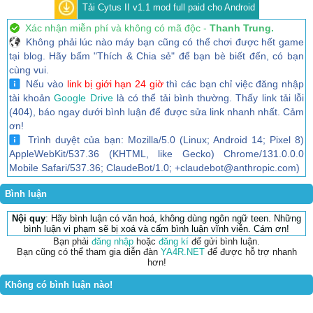
Tải Cytus II v1.1 mod full paid cho Android
Xác nhận miễn phí và không có mã độc -
Thanh Trung.
Không phải lúc nào máy bạn cũng có thể chơi được hết game
tại blog. Hãy bấm "Thích & Chia sẻ" để bạn bè biết đến, có bạn
cùng vui.
Nếu vào
link bị giới hạn 24 giờ
thì các bạn chỉ việc đăng nhập
tài khoản
Google Drive
là có thể tải bình thường. Thấy link tải lỗi
(404), báo ngay dưới bình luận để được sửa link nhanh nhất. Cảm
ơn!
Trình duyệt của bạn: Mozilla/5.0 (Linux; Android 14; Pixel 8)
AppleWebKit/537.36 (KHTML, like Gecko) Chrome/131.0.0.0
Mobile Safari/537.36; ClaudeBot/1.0; +claudebot@anthropic.com)
Bình luận
Nội quy
: Hãy bình luận có văn hoá, không dùng ngôn ngữ teen. Những
bình luận vi phạm sẽ bị xoá và cấm bình luận vĩnh viễn. Cám ơn!
Bạn phải
đăng nhập
hoặc
đăng kí
để gửi bình luận.
Bạn cũng có thể tham gia diễn đàn
YA4R.NET
để được hỗ trợ nhanh
hơn!
Không có bình luận nào!