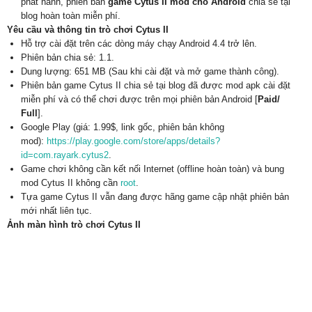
phát hành, phiên bản
game Cytus II mod cho Android
chia sẻ tại
blog hoàn toàn miễn phí.
Yêu cầu và thông tin trò chơi Cytus II
Hỗ trợ cài đặt trên các dòng máy chạy Android 4.4 trở lên.
Phiên bản chia sẻ: 1.1.
Dung lượng: 651 MB (Sau khi cài đặt và mở game thành công).
Phiên bản game Cytus II chia sẻ tại blog đã được mod apk cài đặt
miễn phí và có thể chơi được trên mọi phiên bản Android [
Paid/
Full
].
Google Play (giá: 1.99$, link gốc, phiên bản không
mod):
https://play.google.com/store/apps/details?
id=com.rayark.cytus2
.
Game chơi không cần kết nối Internet (offline hoàn toàn) và bung
mod Cytus II không cần
root
.
Tựa game Cytus II vẫn đang được hãng game cập nhật phiên bản
mới nhất liên tục.
Ảnh màn hình trò chơi Cytus II