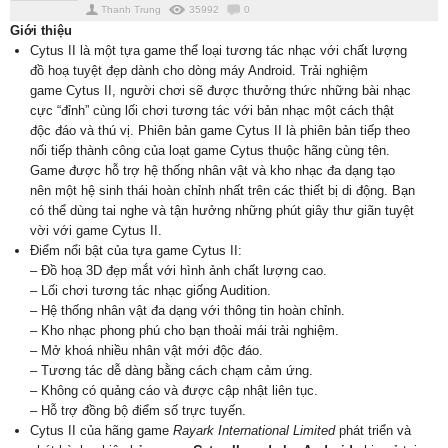
Thanh Trung
35992
0
Giới thiệu
Cytus II là một tựa game thể loại tương tác nhạc với chất lượng
đồ hoạ tuyệt đẹp dành cho dòng máy Android. Trải nghiệm
game Cytus II, người chơi sẽ được thưởng thức những bài nhạc
cực “đỉnh” cùng lối chơi tương tác với bản nhạc một cách thật
độc đáo và thú vị. Phiên bản game Cytus II là phiên bản tiếp theo
nối tiếp thành công của loạt game Cytus thuộc hãng cùng tên.
Game được hỗ trợ hệ thống nhân vật và kho nhạc đa dạng tạo
nên một hệ sinh thái hoàn chỉnh nhất trên các thiết bị di động. Bạn
có thể dùng tai nghe và tận hưởng những phút giây thư giãn tuyệt
vời với game Cytus II.
Điểm nổi bật của tựa game Cytus II:
– Đồ hoạ 3D đẹp mắt với hình ảnh chất lượng cao.
– Lối chơi tương tác nhạc giống Audition.
– Hệ thống nhân vật đa dạng với thông tin hoàn chỉnh.
– Kho nhạc phong phú cho bạn thoải mái trải nghiệm.
– Mở khoá nhiều nhân vật mới độc đáo.
– Tương tác dễ dàng bằng cách chạm cảm ứng.
– Không có quảng cáo và được cập nhật liên tục.
– Hỗ trợ đồng bộ điểm số trực tuyến.
Cytus II của hãng game
Rayark International Limited
phát triển và