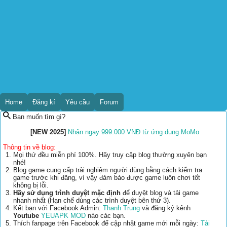
Home
Đăng kí
Yêu cầu
Forum
Bạn muốn tìm gì?
[NEW 2025]
Nhận ngay 999.000 VNĐ từ ứng dụng MoMo
Thông tin về blog:
Mọi thứ đều miễn phí 100%. Hãy truy cập blog thường xuyên bạn
nhé!
Blog game cung cấp trải nghiệm người dùng bằng cách kiểm tra
game trước khi đăng, vì vậy đảm bảo được game luôn chơi tốt
không bị lỗi.
Hãy sử dụng trình duyệt mặc định
để duyệt blog và tải game
nhanh nhất (Hạn chế dùng các trình duyệt bên thứ 3).
Kết bạn với Facebook Admin:
Thanh Trung
và đăng ký kênh
Youtube
YEUAPK MOD
nào các bạn.
Thích fanpage trên Facebook để cập nhật game mới mỗi ngày:
Tải