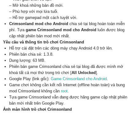
– Mở khoá những bản đồ mới.
– Phù hợp với mọi lứa tuổi.
– Hỗ trợ gamepad một cách tuyệt vời.
Crimsonland mod cho Android
chia sẻ tại blog hoàn toàn miễn
phí. Tựa
game Crimsonland mod cho Android
luôn được blog
cập nhật phiên bản mod mới nhất.
Yêu cầu và thông tin trò chơi Crimsonland
Hỗ trợ cài đặt trên các dòng máy chạy Android 4.0 trở lên.
Phiên bản chia sẻ: 1.3.8.
Dung lượng: 63 MB.
Phiên bản game Crimsonland chia sẻ tại blog đã được mình mở
khoá tất cả mọi thứ trong trò chơi [
All Unlocked
].
Google Play (link gốc):
Game Crimsonland cho Android
.
Game chơi không cần kết nối Internet (offline hoàn toàn) và bung
mod Crimsonland không cần
root
.
Tựa game Crimsonland vẫn đang được hãng game cập nhật phiên
bản mới nhất trên Google Play.
Ảnh màn hình trò chơi Crimsonland