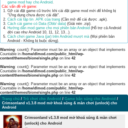
game mod hay cho Android
.
Các vấn đề về game:
Gỡ cài đặt game cũ trước khi cài đặt game mod mới để không bị
"Ứng dụng chưa được cài đặt".
Cách cài tập tin .APK của trang
(Cần mở để cài được .apk).
Cách cài game có Data (Obb/ data)
(Giải nén .zip).
Hướng dẫn mod game cho mọi phiên bản Android
(Hỗ trợ cả Android
đời cao như Android 10, 11, 12, 13...).
Cách chơi game Java (jar) trên Android mượt mà
(Mọi phiên bản
Android - Không bị buộc dừng).
Warning
: count(): Parameter must be an array or an object that implements
Countable in
/home/dlmod.com/public_html/wp-
content/themes/bione/single.php
on line
42
Warning
: count(): Parameter must be an array or an object that implements
Countable in
/home/dlmod.com/public_html/wp-
content/themes/bione/single.php
on line
42
Warning
: count(): Parameter must be an array or an object that implements
Countable in
/home/dlmod.com/public_html/wp-
content/themes/bione/single.php
on line
42
Trang chủ
/
Trò chơi cho Android
/
Game bắn súng cho Android
/
Crimsonland v1.3.8 mod mở khoá súng & màn chơi (unlock) cho
Android
Crimsonland v1.3.8 mod mở khoá súng & màn chơi
(unlock) cho Android