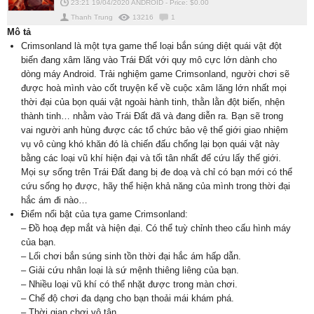
23:21 19/04/2020
ANDROID
-
Price: $
0.00
Thanh Trung
13216
1
Mô tả
Crimsonland là một tựa game thể loại bắn súng diệt quái vật đột
biến đang xâm lăng vào Trái Đất với quy mô cực lớn dành cho
dòng máy Android. Trải nghiệm game Crimsonland, người chơi sẽ
được hoà mình vào cốt truyện kể về cuộc xâm lăng lớn nhất mọi
thời đại của bọn quái vật ngoài hành tinh, thằn lằn đột biến, nhện
thành tinh… nhằm vào Trái Đất đã và đang diễn ra. Bạn sẽ trong
vai người anh hùng được các tổ chức bảo vệ thế giới giao nhiệm
vụ vô cùng khó khăn đó là chiến đấu chống lại bọn quái vật này
bằng các loại vũ khí hiện đại và tối tân nhất để cứu lấy thế giới.
Mọi sự sống trên Trái Đất đang bị đe doạ và chỉ có bạn mới có thể
cứu sống họ được, hãy thể hiện khả năng của mình trong thời đại
hắc ám đi nào…
Điểm nổi bật của tựa game Crimsonland:
– Đồ hoạ đẹp mắt và hiện đại. Có thể tuỳ chỉnh theo cấu hình máy
của bạn.
– Lối chơi bắn súng sinh tồn thời đại hắc ám hấp dẫn.
– Giải cứu nhân loại là sứ mệnh thiêng liêng của bạn.
– Nhiều loại vũ khí có thể nhặt được trong màn chơi.
– Chế độ chơi đa dạng cho bạn thoải mái khám phá.
– Thời gian chơi vô tận.