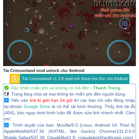
Tải Crimsonland mod unlock cho Android
Tải Crimsonland v1.3.8 mod mở khoá mọi thứ cho Android
Xác nhận miễn phí và không có mã độc -
Thanh Trung.
Trang blog chia sẻ mọi thông tin miễn phí đến người dùng.
Nếu vào
link bị giới hạn 24 giờ
thì các bạn chỉ việc đăng nhập
tài khoản
Google Drive
là có thể tải bình thường. Thấy link tải lỗi
(404), báo ngay dưới bình luận để được sửa link nhanh nhất. Cảm
ơn!
Trình duyệt của bạn: Mozilla/5.0 (Linux; Android 14; Pixel 8)
AppleWebKit/537.36 (KHTML, like Gecko) Chrome/131.0.0.0
Mobile Safari/537.36; ClaudeBot/1.0; +claudebot@anthropic.com)