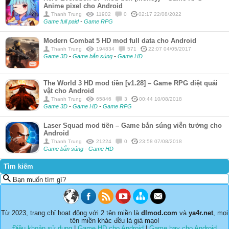
Anime pixel cho Android
Thanh Trung
11902
0
02:17 22/08/2022
Game full paid
-
Game RPG
Modern Combat 5 HD mod full data cho Android
Thanh Trung
194834
571
22:07 04/05/2017
Game 3D
-
Game bắn súng
-
Game HD
The World 3 HD mod tiền [v1.28] – Game RPG diệt quái
vật cho Android
Thanh Trung
65846
3
00:44 10/08/2018
Game 3D
-
Game HD
-
Game RPG
Laser Squad mod tiền – Game bắn súng viễn tưởng cho
Android
Thanh Trung
21224
0
23:58 07/08/2018
Game bắn súng
-
Game HD
Tìm kiếm
Bạn muốn tìm gì?
Từ 2023, trang chỉ hoạt động với 2 tên miền là
dlmod.com
và
ya4r.net
, mọi
tên miền khác đều là giả mạo!
Điều khoản sử dụng
|
Game HD cho Android
|
Game hay cho Android