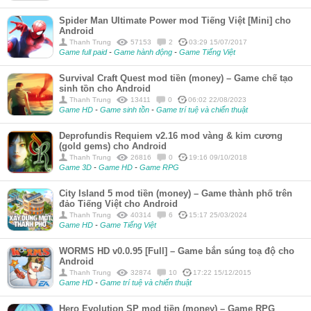
Spider Man Ultimate Power mod Tiếng Việt [Mini] cho
Android
Thanh Trung
57153
2
03:29 15/07/2017
Game full paid
-
Game hành động
-
Game Tiếng Việt
Survival Craft Quest mod tiền (money) – Game chế tạo
sinh tồn cho Android
Thanh Trung
13411
0
06:02 22/08/2023
Game HD
-
Game sinh tồn
-
Game trí tuệ và chiến thuật
Deprofundis Requiem v2.16 mod vàng & kim cương
(gold gems) cho Android
Thanh Trung
26816
0
19:16 09/10/2018
Game 3D
-
Game HD
-
Game RPG
City Island 5 mod tiền (money) – Game thành phố trên
đảo Tiếng Việt cho Android
Thanh Trung
40314
6
15:17 25/03/2024
Game HD
-
Game Tiếng Việt
WORMS HD v0.0.95 [Full] – Game bắn súng toạ độ cho
Android
Thanh Trung
32874
10
17:22 15/12/2015
Game HD
-
Game trí tuệ và chiến thuật
Hero Evolution SP mod tiền (money) – Game RPG