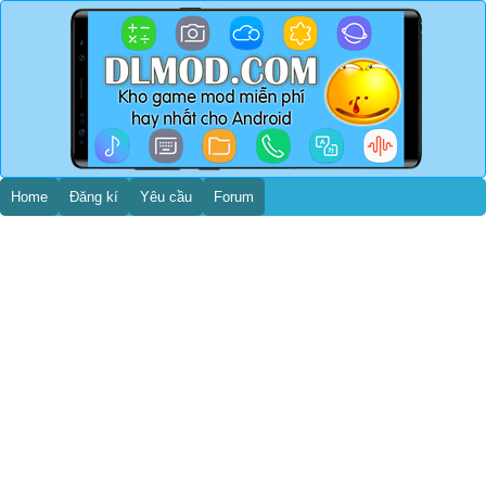
Home
Đăng kí
Yêu cầu
Forum