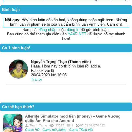
Bình luận
Nội quy
: Hãy bình luận có văn hoá, không dùng ngôn ngữ teen. Những
bình luận vi phạm sẽ bị xoá và cấm bình luận vĩnh viễn. Cám ơn!
Bạn phải
đăng nhập
hoặc
đăng kí
để gửi bình luận.
Bạn cũng có thể tham gia diễn đàn
YA4R.NET
để được hỗ trợ nhanh
hơn!
Có 1 bình luận!
Nguyễn Trọng Thạo (Thành viên)
Haaa. Hôm nay có tk bình luận rồi add ạ.
Fabook vui lê
20/04/2020 lúc 16:05
Trả lời
Có thể bạn thích?
Afterlife Simulator mod tiền (money) – Game Vương
quốc Âm Phủ cho Android
Thanh Trung
23577
1
05:52 08/07/2022
Game HD
-
Game mô phỏng
-
Game Tiếng Việt