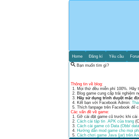
Home
Đăng kí
Yêu cầu
For
Bạn muốn tìm gì?
Thông tin về blog:
Mọi thứ đều miễn phí 100%. Hãy t
Blog game cung cấp trải nghiệm n
Hãy sử dụng trình duyệt mặc đị
Kết bạn với Facebook Admin:
Tha
Thích fanpage trên Facebook để 
Các vấn đề về game:
Gỡ cài đặt game cũ trước khi cài
Cách cài tập tin .APK của trang
(C
Cách cài game có Data (Obb/ data
Hướng dẫn mod game cho mọi phi
Cách chơi game Java (jar) trên A