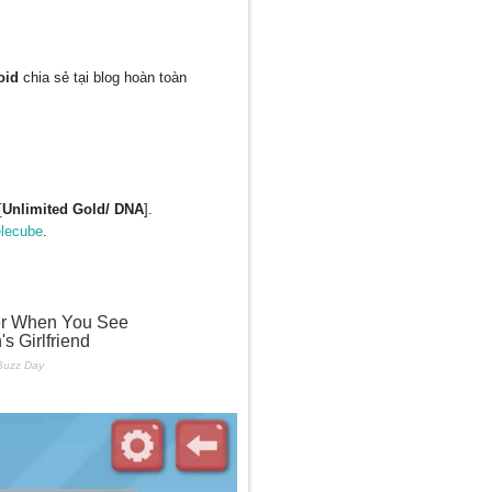
oid
chia sẻ tại blog hoàn toàn
[
Unlimited Gold/ DNA
].
elecube
.