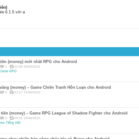
iên)
te 6.1.5 với ạ
iền (money) mới nhất RPG cho Android
1
23:39 26/06/2022
Game RPG
n vàng (money) – Game Chiến Tranh Hỗn Loạn cho Android
0
22:27 25/08/2020
 tiền (money) – Game RPG League of Shadow Fighter cho Android
0
00:52 18/08/2020
me Tiếng Việt
ame chạy phiên bản công chúa tóc xù Brave cho Android