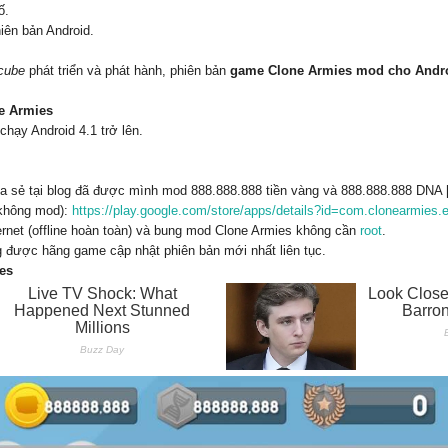
ố.
iên bản Android.
cube
phát triển và phát hành, phiên bản
game Clone Armies mod cho Andr
ne Armies
chạy Android 4.1 trở lên.
a sẻ tại blog đã được mình mod 888.888.888 tiền vàng và 888.888.888 DNA 
 không mod):
https://play.google.com/store/apps/details?id=com.clonearmies.
rnet (offline hoàn toàn) và bung mod Clone Armies không cần
root
.
được hãng game cập nhật phiên bản mới nhất liên tục.
es