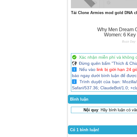
Tải Clone Armies mod gold DNA c
Xác nhận miễn phí và không 
Đừng quên bấm "Thích & Chia sẻ
Nếu vào
link bị giới hạn 24 gi
báo ngay dưới bình luận để được
Trình duyệt của bạn: Mozilla
Safari/537.36; ClaudeBot/1.0; +
Bình luận
Nội quy
: Hãy bình luận có v
Có 1 bình luận!