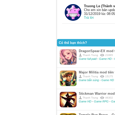
Truong Le (Thành v
Cho em xin bản upda
31/12/2019 lúc 08:05
Trả lời
Có thể bạn thích?
DragonSpear-EX mod t
Thanh Trung
21865
Game full paid
-
Game HD
-
Major Militia mod tiề
Thanh Trung
15175
Game bắn súng
-
Game HD
Stickman Warrior mod
Thanh Trung
46302
Game HD
-
Game RPG
-
Ga
Temple Run Brave – G