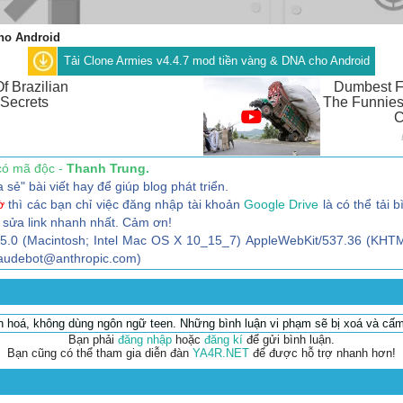
ho Android
Tải Clone Armies v4.4.7 mod tiền vàng & DNA cho Android
có mã độc -
Thanh Trung.
" bài viết hay để giúp blog phát triển.
ờ
thì các bạn chỉ việc đăng nhập tài khoản
Google Drive
là có thể tải b
 sửa link nhanh nhất. Cảm ơn!
/5.0 (Macintosh; Intel Mac OS X 10_15_7) AppleWebKit/537.36 (KHTM
claudebot@anthropic.com)
ăn hoá, không dùng ngôn ngữ teen. Những bình luận vi phạm sẽ bị xoá và cấm
Bạn phải
đăng nhập
hoặc
đăng kí
để gửi bình luận.
Bạn cũng có thể tham gia diễn đàn
YA4R.NET
để được hỗ trợ nhanh hơn!