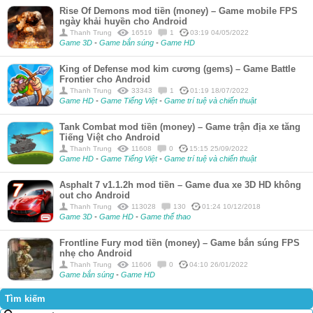
Rise Of Demons mod tiền (money) – Game mobile FPS
ngày khải huyền cho Android
Thanh Trung
16519
1
03:19 04/05/2022
Game 3D
-
Game bắn súng
-
Game HD
King of Defense mod kim cương (gems) – Game Battle
Frontier cho Android
Thanh Trung
33343
1
01:19 18/07/2022
Game HD
-
Game Tiếng Việt
-
Game trí tuệ và chiến thuật
Tank Combat mod tiền (money) – Game trận địa xe tăng
Tiếng Việt cho Android
Thanh Trung
11608
0
15:15 25/09/2022
Game HD
-
Game Tiếng Việt
-
Game trí tuệ và chiến thuật
Asphalt 7 v1.1.2h mod tiền – Game đua xe 3D HD không
out cho Android
Thanh Trung
113028
130
01:24 10/12/2018
Game 3D
-
Game HD
-
Game thể thao
Frontline Fury mod tiền (money) – Game bắn súng FPS
nhẹ cho Android
Thanh Trung
11606
0
04:10 26/01/2022
Game bắn súng
-
Game HD
Tìm kiếm