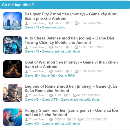
Có thể bạn thích?
Designer City 2 mod tiền (money) – Game xây dựng
thành phố cho Android
Thanh Trung
20722
0
23:54 20/07/2022
Game HD
-
Game mô phỏng
Auto Chess Defense mod tiền (coins) – Game Đấu
Trường Chân Lý Mobile cho Android
Thanh Trung
46700
2
12:37 09/10/2019
Game HD
-
Game trí tuệ và chiến thuật
Goat of War mod tiền (money) – Game vị thần chiến
tranh cho Android
Thanh Trung
16992
0
00:30 26/01/2023
Game 3D
-
Game HD
-
Game RPG
Legions of Rome 2 mod tiền (money) – Game Quân
Đoàn Rome cho Android
Thanh Trung
8101
0
06:17 27/05/2024
Game HD
-
Game RTS
-
Game trí tuệ và chiến thuật
Hungry Shark mod tiền (coins gems) – Game cá lớn
nuốt cá bé cho Android
Thanh Trung
585704
25
01:06 23/06/2025
Game HD
-
Game trí tuệ và chiến thuật