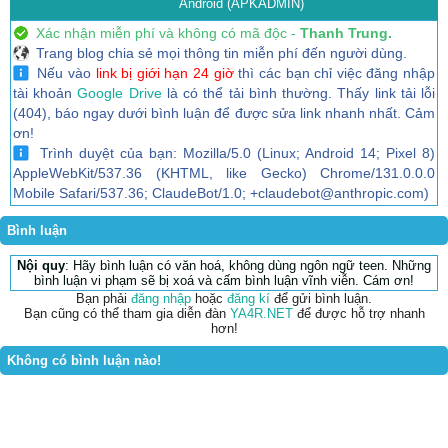
Android (APKADMIN)
Xác nhận miễn phí và không có mã độc -
Thanh Trung.
Trang blog chia sẻ mọi thông tin miễn phí đến người dùng.
Nếu vào
link bị giới hạn 24 giờ
thì các bạn chỉ việc đăng nhập
tài khoản
Google Drive
là có thể tải bình thường. Thấy link tải lỗi
(404), báo ngay dưới bình luận để được sửa link nhanh nhất. Cảm
ơn!
Trình duyệt của bạn: Mozilla/5.0 (Linux; Android 14; Pixel 8)
AppleWebKit/537.36 (KHTML, like Gecko) Chrome/131.0.0.0
Mobile Safari/537.36; ClaudeBot/1.0; +claudebot@anthropic.com)
Bình luận
Nội quy
: Hãy bình luận có văn hoá, không dùng ngôn ngữ teen. Những
bình luận vi phạm sẽ bị xoá và cấm bình luận vĩnh viễn. Cám ơn!
Bạn phải
đăng nhập
hoặc
đăng kí
để gửi bình luận.
Bạn cũng có thể tham gia diễn đàn
YA4R.NET
để được hỗ trợ nhanh
hơn!
Không có bình luận nào!