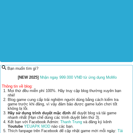
Bạn muốn tìm gì?
[NEW 2025]
Nhận ngay 999.000 VNĐ từ ứng dụng MoMo
Thông tin về blog:
Mọi thứ đều miễn phí 100%. Hãy truy cập blog thường xuyên bạn
nhé!
Blog game cung cấp trải nghiệm người dùng bằng cách kiểm tra
game trước khi đăng, vì vậy đảm bảo được game luôn chơi tốt
không bị lỗi.
Hãy sử dụng trình duyệt mặc định
để duyệt blog và tải game
nhanh nhất (Hạn chế dùng các trình duyệt bên thứ 3).
Kết bạn với Facebook Admin:
Thanh Trung
và đăng ký kênh
Youtube
YEUAPK MOD
nào các bạn.
Thích fanpage trên Facebook để cập nhật game mới mỗi ngày:
Tải