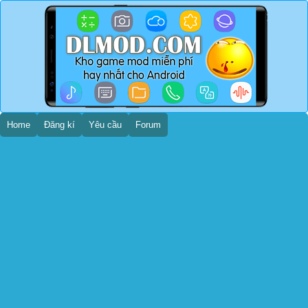
Home
Đăng kí
Yêu cầu
Forum