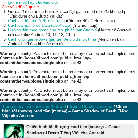
game mod hay cho Android
.
Các vấn đề về game:
Gỡ cài đặt game cũ trước khi cài đặt game mod mới để không bị
"Ứng dụng chưa được cài đặt".
Cách cài tập tin .APK của trang
(Cần mở để cài được .apk).
Cách cài game có Data (Obb/ data)
(Giải nén .zip).
Hướng dẫn mod game cho mọi phiên bản Android
(Hỗ trợ cả Android
đời cao như Android 10, 11, 12, 13...).
Cách chơi game Java (jar) trên Android mượt mà
(Mọi phiên bản
Android - Không bị buộc dừng).
Warning
: count(): Parameter must be an array or an object that implements
Countable in
/home/dlmod.com/public_html/wp-
content/themes/bione/single.php
on line
42
Warning
: count(): Parameter must be an array or an object that implements
Countable in
/home/dlmod.com/public_html/wp-
content/themes/bione/single.php
on line
42
Warning
: count(): Parameter must be an array or an object that implements
Countable in
/home/dlmod.com/public_html/wp-
content/themes/bione/single.php
on line
42
Trang chủ
/
Trò chơi cho Android
/
Game HD cho Android
/
Chiến
binh tối thượng mod tiền (money) – Game Shadow of Death Tiếng
Việt cho Android
Chiến binh tối thượng mod tiền (money) – Game
Shadow of Death Tiếng Việt cho Android