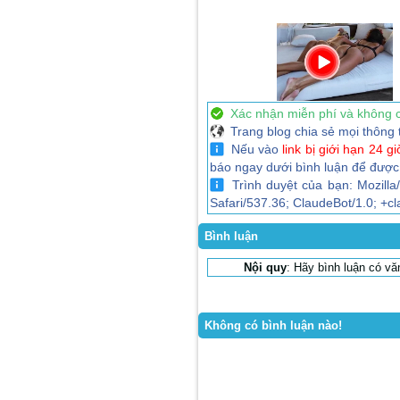
Xác nhận miễn phí và không 
Trang blog chia sẻ mọi thông 
Nếu vào
link bị giới hạn 24 gi
báo ngay dưới bình luận để được
Trình duyệt của bạn: Mozilla
Safari/537.36; ClaudeBot/1.0; +
Bình luận
Nội quy
: Hãy bình luận có v
Không có bình luận nào!