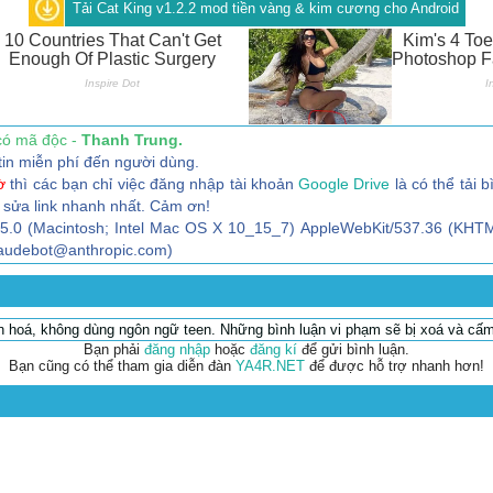
Tải Cat King v1.2.2 mod tiền vàng & kim cương cho Android
có mã độc -
Thanh Trung.
tin miễn phí đến người dùng.
ờ
thì các bạn chỉ việc đăng nhập tài khoản
Google Drive
là có thể tải b
 sửa link nhanh nhất. Cảm ơn!
/5.0 (Macintosh; Intel Mac OS X 10_15_7) AppleWebKit/537.36 (KHTM
claudebot@anthropic.com)
ăn hoá, không dùng ngôn ngữ teen. Những bình luận vi phạm sẽ bị xoá và cấm
Bạn phải
đăng nhập
hoặc
đăng kí
để gửi bình luận.
Bạn cũng có thể tham gia diễn đàn
YA4R.NET
để được hỗ trợ nhanh hơn!