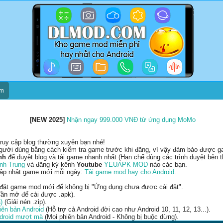
um
[NEW 2025]
Nhận ngay 999.000 VNĐ từ ứng dụng MoMo
ruy cập blog thường xuyên bạn nhé!
gười dùng bằng cách kiểm tra game trước khi đăng, vì vậy đảm bảo được gam
nh
để duyệt blog và tải game nhanh nhất (Hạn chế dùng các trình duyệt bên t
nh Trung
và đăng ký kênh
Youtube
YEUAPK MOD
nào các bạn.
cập nhật game mới mỗi ngày:
Tải game mod hay cho Android
.
 đặt game mod mới để không bị "Ứng dụng chưa được cài đặt".
ần mở để cài được .apk).
)
(Giải nén .zip).
ên bản Android
(Hỗ trợ cả Android đời cao như Android 10, 11, 12, 13...).
ndroid mượt mà
(Mọi phiên bản Android - Không bị buộc dừng).