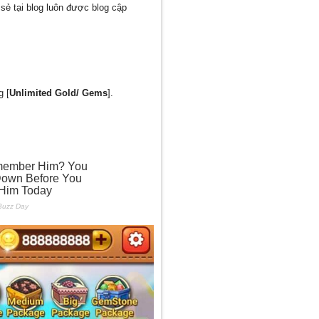
sẻ tại blog luôn được blog cập
g [
Unlimited Gold/ Gems
].