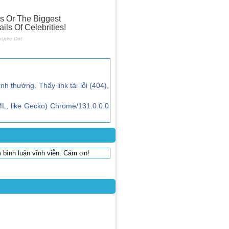
ình thường. Thấy link tải lỗi (404),
L, like Gecko) Chrome/131.0.0.0
 bình luận vĩnh viễn. Cám ơn!