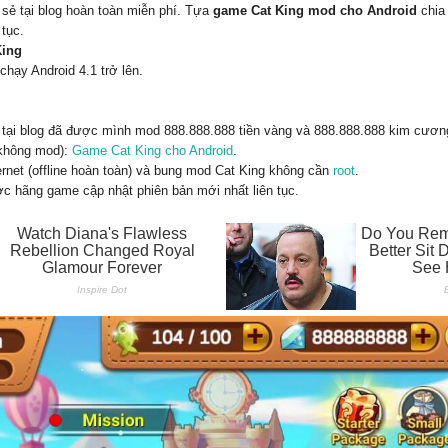
 sẻ tại blog hoàn toàn miễn phí. Tựa
game Cat King mod cho Android
chia 
 tục.
King
chạy Android 4.1 trở lên.
 tại blog đã được mình mod 888.888.888 tiền vàng và 888.888.888 kim cươn
 không mod):
Game Cat King cho Android
.
rnet (offline hoàn toàn) và bung mod Cat King không cần
root
.
 hãng game cập nhật phiên bản mới nhất liên tục.