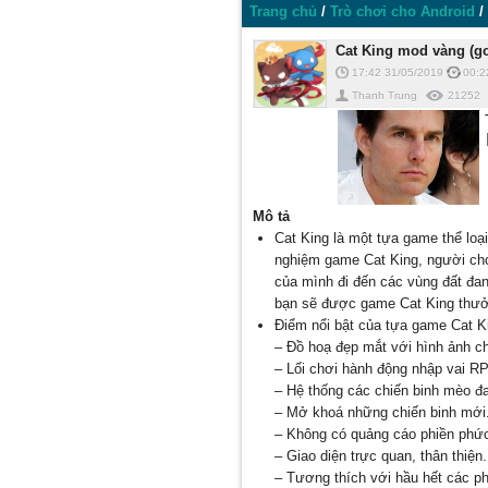
Trang chủ
/
Trò chơi cho Android
/
Cat King mod vàng (g
17:42 31/05/2019
00:2
Thanh Trung
21252
Mô tả
Cat King là một tựa game thể lo
nghiệm game Cat King, người chơ
của mình đi đến các vùng đất đan
bạn sẽ được game Cat King thưở
Điểm nổi bật của tựa game Cat K
– Đồ hoạ đẹp mắt với hình ảnh c
– Lối chơi hành động nhập vai R
– Hệ thống các chiến binh mèo đ
– Mở khoá những chiến binh mới
– Không có quảng cáo phiền phứ
– Giao diện trực quan, thân thiện.
– Tương thích với hầu hết các ph