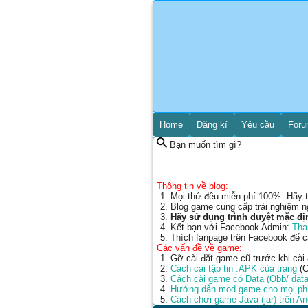
Home
Đăng kí
Yêu cầu
For
Bạn muốn tìm gì?
Thông tin về blog:
Mọi thứ đều miễn phí 100%. Hãy t
Blog game cung cấp trải nghiệm n
Hãy sử dụng trình duyệt mặc đị
Kết bạn với Facebook Admin:
Tha
Thích fanpage trên Facebook để 
Các vấn đề về game:
Gỡ cài đặt game cũ trước khi cài
Cách cài tập tin .APK của trang
(C
Cách cài game có Data (Obb/ data
Hướng dẫn mod game cho mọi phi
Cách chơi game Java (jar) trên A