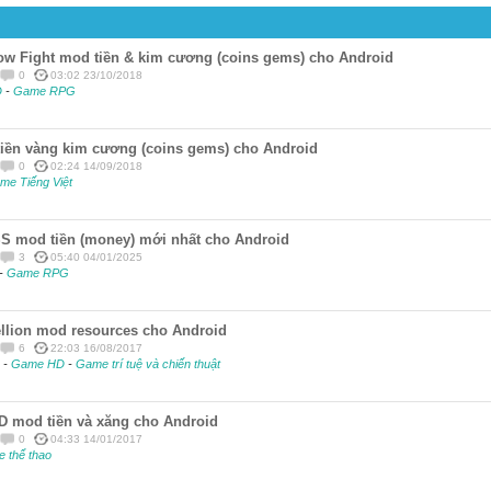
ow Fight mod tiền & kim cương (coins gems) cho Android
0
03:02 23/10/2018
D
-
Game RPG
tiền vàng kim cương (coins gems) cho Android
0
02:24 14/09/2018
me Tiếng Việt
S mod tiền (money) mới nhất cho Android
3
05:40 04/01/2025
-
Game RPG
llion mod resources cho Android
6
22:03 16/08/2017
g
-
Game HD
-
Game trí tuệ và chiến thuật
D mod tiền và xăng cho Android
0
04:33 14/01/2017
 thể thao