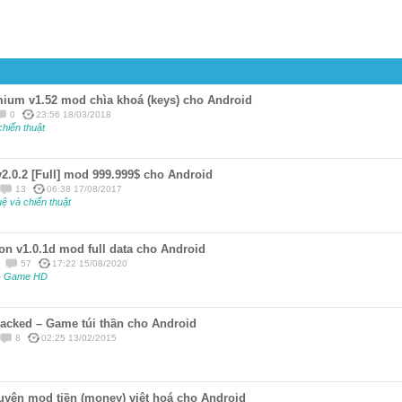
ium v1.52 mod chìa khoá (keys) cho Android
0
23:56 18/03/2018
chiến thuật
2.0.2 [Full] mod 999.999$ cho Android
13
06:38 17/08/2017
uệ và chiến thuật
n v1.0.1d mod full data cho Android
57
17:22 15/08/2020
-
Game HD
acked – Game túi thần cho Android
8
02:25 13/02/2015
uyện mod tiền (money) việt hoá cho Android