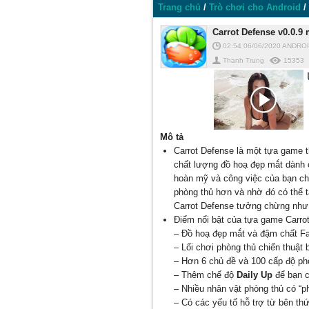
Trang chủ
/
Trò chơi cho Android
/
Carrot Defense v0.0.
02:54 06/06/2020
ANDRO
Thanh Trung
15353
Mô tả
Carrot Defense là một tựa game t
chất lượng đồ hoạ đẹp mắt dành 
hoàn mỹ và công việc của bạn ch
phòng thủ hơn và nhờ đó có thể 
Carrot Defense tưởng chừng như là
Điểm nổi bật của tựa game Carro
– Đồ hoạ đẹp mắt và đậm chất Fa
– Lối chơi phòng thủ chiến thuật 
– Hơn 6 chủ đề và 100 cấp độ ph
– Thêm chế độ
Daily Up
để bạn c
– Nhiều nhân vật phòng thủ có “ph
– Có các yếu tố hỗ trợ từ bên thứ