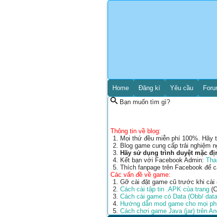
Home
Đăng kí
Yêu cầu
For
Bạn muốn tìm gì?
Thông tin về blog:
Mọi thứ đều miễn phí 100%. Hãy t
Blog game cung cấp trải nghiệm n
Hãy sử dụng trình duyệt mặc đị
Kết bạn với Facebook Admin:
Tha
Thích fanpage trên Facebook để 
Các vấn đề về game:
Gỡ cài đặt game cũ trước khi cài
Cách cài tập tin .APK của trang
(C
Cách cài game có Data (Obb/ data
Hướng dẫn mod game cho mọi phi
Cách chơi game Java (jar) trên A