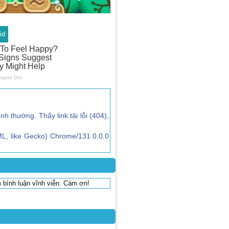
id
ình thường. Thấy link tải lỗi (404),
L, like Gecko) Chrome/131.0.0.0
 bình luận vĩnh viễn. Cám ơn!