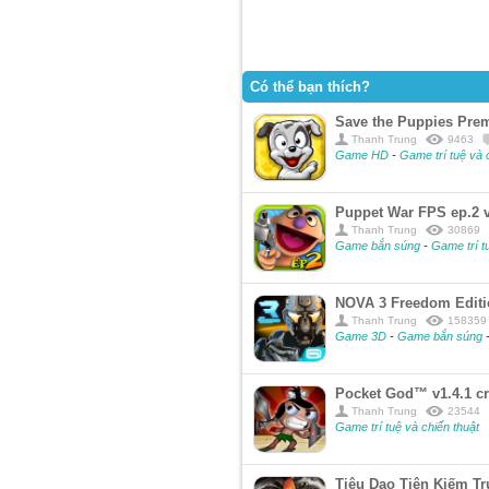
Có thể bạn thích?
Save the Puppies Prem
Thanh Trung
9463
Game HD
-
Game trí tuệ và 
Puppet War FPS ep.2 v
Thanh Trung
30869
Game bắn súng
-
Game trí t
NOVA 3 Freedom Editio
Thanh Trung
158359
Game 3D
-
Game bắn súng
Pocket God™ v1.4.1 cr
Thanh Trung
23544
Game trí tuệ và chiến thuật
Tiêu Dao Tiên Kiếm Tr