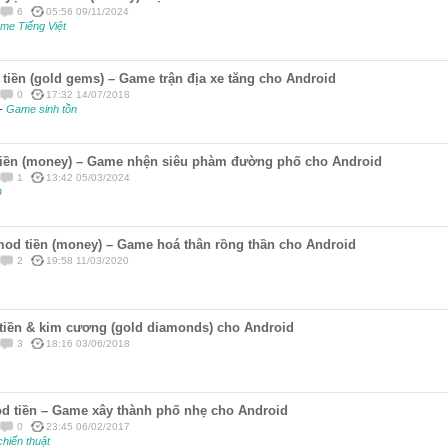
6
05:56 09/11/2024
me Tiếng Việt
 tiền (gold gems) – Game trận địa xe tăng cho Android
0
17:32 14/07/2018
-
Game sinh tồn
 tiền (money) – Game nhện siêu phàm đường phố cho Android
1
13:42 05/03/2024
D
mod tiền (money) – Game hoá thân rồng thần cho Android
2
19:58 11/03/2020
 tiền & kim cương (gold diamonds) cho Android
3
18:16 03/06/2018
d tiền – Game xây thành phố nhẹ cho Android
0
23:45 06/02/2017
chiến thuật