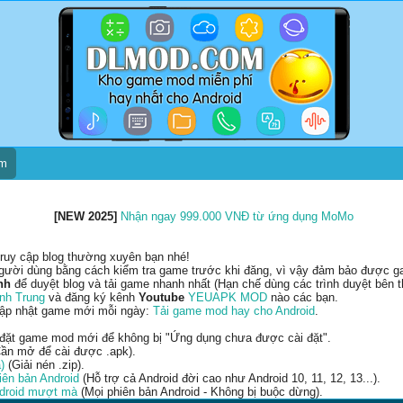
um
[NEW 2025]
Nhận ngay 999.000 VNĐ từ ứng dụng MoMo
ruy cập blog thường xuyên bạn nhé!
gười dùng bằng cách kiểm tra game trước khi đăng, vì vậy đảm bảo được gam
nh
để duyệt blog và tải game nhanh nhất (Hạn chế dùng các trình duyệt bên t
nh Trung
và đăng ký kênh
Youtube
YEUAPK MOD
nào các bạn.
cập nhật game mới mỗi ngày:
Tải game mod hay cho Android
.
 đặt game mod mới để không bị "Ứng dụng chưa được cài đặt".
ần mở để cài được .apk).
)
(Giải nén .zip).
ên bản Android
(Hỗ trợ cả Android đời cao như Android 10, 11, 12, 13...).
ndroid mượt mà
(Mọi phiên bản Android - Không bị buộc dừng).