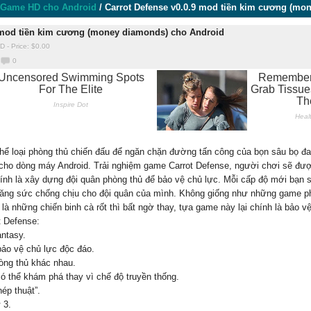
Game HD cho Android
/
Carrot Defense v0.0.9 mod tiền kim cương (mo
9 mod tiền kim cương (money diamonds) cho Android
ID
-
Price: $
0.00
0
hể loại phòng thủ chiến đấu để ngăn chặn đường tấn công của bọn sâu bọ đan
cho dòng máy Android. Trải nghiệm game Carrot Defense, người chơi sẽ đượ
ính là xây dựng đội quân phòng thủ để bảo vệ chủ lực. Mỗi cấp độ mới bạn
tăng sức chống chịu cho đội quân của mình. Không giống như những game ph
 những chiến binh cà rốt thì bất ngờ thay, tựa game này lại chính là bảo vệ
t Defense:
ntasy.
bảo vệ chủ lực độc đáo.
òng thủ khác nhau.
ó thể khám phá thay vì chế độ truyền thống.
ép thuật”.
 3.