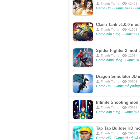
Thanh Trung
43468
Game HD
-
Game RPG
-
Ga
Clash Tank v1.0.0 mod
Thanh Trung
41528
Game bắn súng
-
Game HD
Spider Fighter 2 mod
Thanh Trung
12034
Game hành động
-
Game H
Dragon Simulator 3D 
Thanh Trung
30903
Game HD
-
Game mô phỏng
Infinite Shooting mod
Thanh Trung
45822
Game bắn súng
-
Game HD
Tap Tap Builder HD mo
Thanh Trung
26534
Game HD
-
Game trí tuệ và 