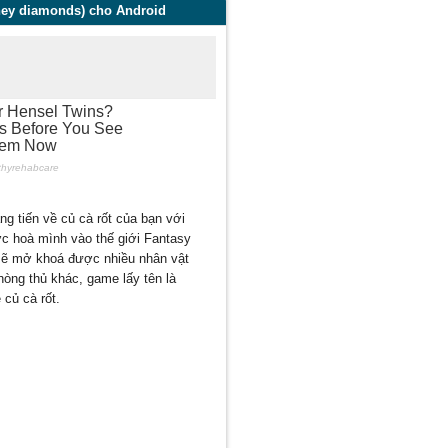
ney diamonds) cho Android
g tiến về củ cà rốt của bạn với
c hoà mình vào thế giới Fantasy
 sẽ mở khoá được nhiều nhân vật
òng thủ khác, game lấy tên là
 củ cà rốt.