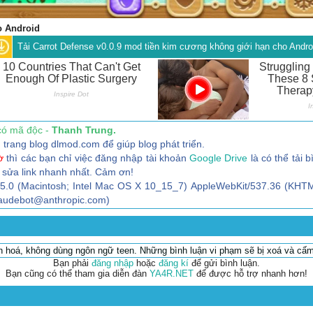
o Android
Tải Carrot Defense v0.0.9 mod tiền kim cương không giới hạn cho Andro
có mã độc -
Thanh Trung.
trang blog dlmod.com để giúp blog phát triển.
ờ
thì các bạn chỉ việc đăng nhập tài khoản
Google Drive
là có thể tải b
 sửa link nhanh nhất. Cảm ơn!
/5.0 (Macintosh; Intel Mac OS X 10_15_7) AppleWebKit/537.36 (KHTM
claudebot@anthropic.com)
ăn hoá, không dùng ngôn ngữ teen. Những bình luận vi phạm sẽ bị xoá và cấm
Bạn phải
đăng nhập
hoặc
đăng kí
để gửi bình luận.
Bạn cũng có thể tham gia diễn đàn
YA4R.NET
để được hỗ trợ nhanh hơn!