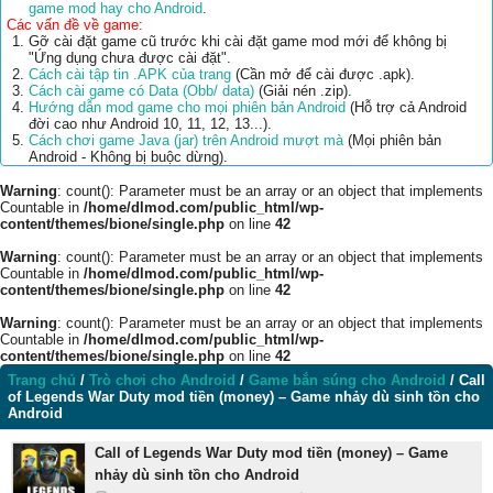
game mod hay cho Android
.
Các vấn đề về game:
Gỡ cài đặt game cũ trước khi cài đặt game mod mới để không bị
"Ứng dụng chưa được cài đặt".
Cách cài tập tin .APK của trang
(Cần mở để cài được .apk).
Cách cài game có Data (Obb/ data)
(Giải nén .zip).
Hướng dẫn mod game cho mọi phiên bản Android
(Hỗ trợ cả Android
đời cao như Android 10, 11, 12, 13...).
Cách chơi game Java (jar) trên Android mượt mà
(Mọi phiên bản
Android - Không bị buộc dừng).
Warning
: count(): Parameter must be an array or an object that implements
Countable in
/home/dlmod.com/public_html/wp-
content/themes/bione/single.php
on line
42
Warning
: count(): Parameter must be an array or an object that implements
Countable in
/home/dlmod.com/public_html/wp-
content/themes/bione/single.php
on line
42
Warning
: count(): Parameter must be an array or an object that implements
Countable in
/home/dlmod.com/public_html/wp-
content/themes/bione/single.php
on line
42
Trang chủ
/
Trò chơi cho Android
/
Game bắn súng cho Android
/
Call
of Legends War Duty mod tiền (money) – Game nhảy dù sinh tồn cho
Android
Call of Legends War Duty mod tiền (money) – Game
nhảy dù sinh tồn cho Android