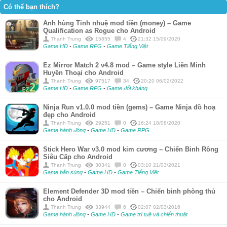
Có thể bạn thích?
Anh hùng Tinh nhuệ mod tiền (money) – Game
Qualification as Rogue cho Android
Thanh Trung
15855
4
21:32 15/09/2020
Game HD
-
Game RPG
-
Game Tiếng Việt
Ez Mirror Match 2 v4.8 mod – Game style Liên Minh
Huyền Thoại cho Android
Thanh Trung
97517
34
20:20 06/02/2022
Game HD
-
Game RPG
-
Game đối kháng
Ninja Run v1.0.0 mod tiền (gems) – Game Ninja đồ hoạ
đẹp cho Android
Thanh Trung
29251
0
16:24 18/08/2020
Game hành động
-
Game HD
-
Game RPG
Stick Hero War v3.0 mod kim cương – Chiến Binh Rồng
Siêu Cấp cho Android
Thanh Trung
30341
0
03:10 21/03/2021
Game bắn súng
-
Game HD
-
Game Tiếng Việt
Element Defender 3D mod tiền – Chiến binh phòng thủ
cho Android
Thanh Trung
33944
6
02:07 02/03/2016
Game hành động
-
Game HD
-
Game trí tuệ và chiến thuật