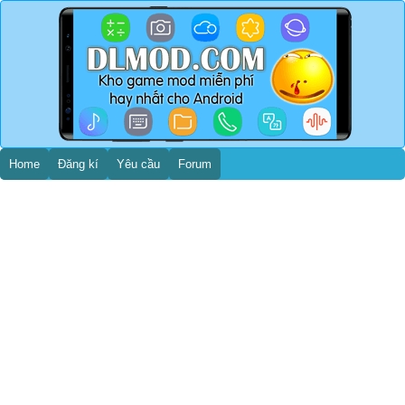
Home
Đăng kí
Yêu cầu
Forum