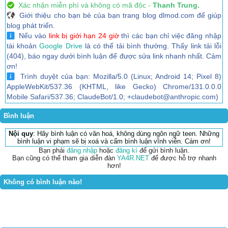
Xác nhận miễn phí và không có mã độc -
Thanh Trung.
Giới thiệu cho bạn bè của bạn trang blog dlmod.com để giúp
blog phát triển.
Nếu vào
link bị giới hạn 24 giờ
thì các bạn chỉ việc đăng nhập
tài khoản
Google Drive
là có thể tải bình thường. Thấy link tải lỗi
(404), báo ngay dưới bình luận để được sửa link nhanh nhất. Cảm
ơn!
Trình duyệt của bạn: Mozilla/5.0 (Linux; Android 14; Pixel 8)
AppleWebKit/537.36 (KHTML, like Gecko) Chrome/131.0.0.0
Mobile Safari/537.36; ClaudeBot/1.0; +claudebot@anthropic.com)
Bình luận
Nội quy
: Hãy bình luận có văn hoá, không dùng ngôn ngữ teen. Những
bình luận vi phạm sẽ bị xoá và cấm bình luận vĩnh viễn. Cám ơn!
Bạn phải
đăng nhập
hoặc
đăng kí
để gửi bình luận.
Bạn cũng có thể tham gia diễn đàn
YA4R.NET
để được hỗ trợ nhanh
hơn!
Không có bình luận nào!