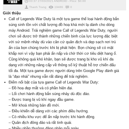
03:37 27/03/2021
ANDROID
-
Price: $
0.00
Thanh Trung
19486
0
Giới thiệu
Call of Legends War Duty là một tựa game thể loại hành động bắn
súng sinh tồn với chất lượng đồ hoạ khá mới lạ dành cho dòng
máy Android. Trải nghiệm game Call of Legends War Duty, người
chơi sẽ được trở thành những chiến binh của lực lượng đặc biệt
với sứ mệnh nhảy dù vào căn cứ quân địch và dẹp sạch nơi trú
ẩn của bọn chúng trước khi bị phát hiện. Bọn chúng sẽ có mặt
khắp nơi vì vậy bạn phải ẩn nấp và chờ thời cơ tiêu diệt hang ổ.
Cũng không quá khó khăn, bạn sẽ được trang bị kho vũ khí đa
dạng với những nâng cấp về thông số kỹ thuật hỗ trợ chiến đấu
tối đa. Một tựa game được người dùng trên Google Play đánh giá
là “đạo nhái” nhưng vẫn rất đáng để trải nghiệm.
Điểm nổi bật của tựa game Call of Legends War Duty:
– Đồ hoạ đẹp mắt và có phần hiện đại.
– Lối chơi hành động bắn súng nhảy dù độc đáo.
– Được trang bị vũ khí ngay đầu game.
– Mở khoá những bản đồ mới.
– Điều khiển dễ dàng với các phím điều hướng.
– Có nhiều khu vực để ẩn nấp trước khi hành động.
– Quân địch đông đảo và rất tinh quái.
– Nhiều phần thưởng đăng nhập mỗi ngày.