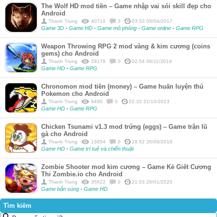
The Wolf HD mod tiền – Game nhập vai sói skill đẹp cho
Android
Thanh Trung
40710
3
03:53 05/04/2017
Game 3D
-
Game HD
-
Game mô phỏng
-
Game online
-
Game RPG
Weapon Throwing RPG 2 mod vàng & kim cương (coins
gems) cho Android
Thanh Trung
29178
0
02:54 06/11/2019
Game HD
-
Game RPG
Chronomon mod tiền (money) – Game huấn luyện thú
Pokemon cho Android
Thanh Trung
9490
0
02:32 31/10/2023
Game HD
-
Game RPG
Chicken Tsunami v1.3 mod trứng (eggs) – Game trận lũ
gà cho Android
Thanh Trung
13954
0
18:52 20/09/2019
Game HD
-
Game trí tuệ và chiến thuật
Zombie Shooter mod kim cương – Game Kẻ Giết Cương
Thi Zombie.io cho Android
Thanh Trung
35622
0
21:03 26/01/2020
Game bắn súng
-
Game HD
Tìm kiếm