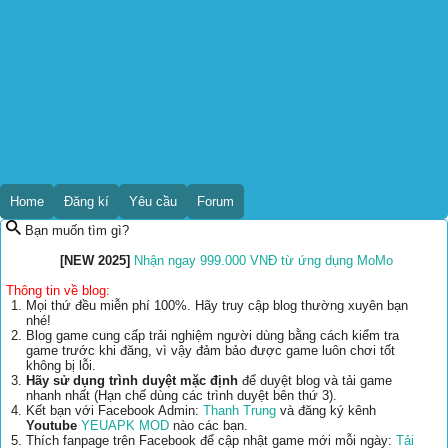
Home
Đăng kí
Yêu cầu
Forum
Bạn muốn tìm gì?
[NEW 2025]
Nhận ngay 999.000 VNĐ từ ứng dụng MoMo
Thông tin về blog:
Mọi thứ đều miễn phí 100%. Hãy truy cập blog thường xuyên bạn
nhé!
Blog game cung cấp trải nghiệm người dùng bằng cách kiểm tra
game trước khi đăng, vì vậy đảm bảo được game luôn chơi tốt
không bị lỗi.
Hãy sử dụng trình duyệt mặc định
để duyệt blog và tải game
nhanh nhất (Hạn chế dùng các trình duyệt bên thứ 3).
Kết bạn với Facebook Admin:
Thanh Trung
và đăng ký kênh
Youtube
YEUAPK MOD
nào các bạn.
Thích fanpage trên Facebook để cập nhật game mới mỗi ngày:
Tải