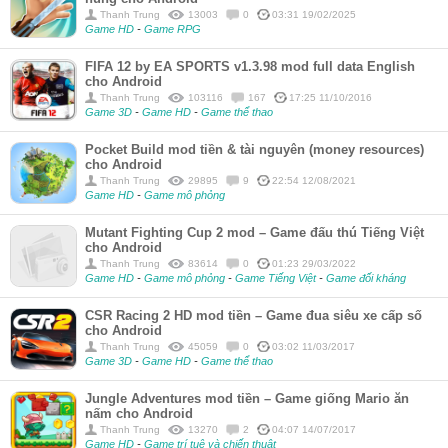
Thanh Trung
13003
0
03:31 19/02/2025
Game HD
-
Game RPG
FIFA 12 by EA SPORTS v1.3.98 mod full data English
cho Android
Thanh Trung
103116
167
17:25 11/10/2016
Game 3D
-
Game HD
-
Game thể thao
Pocket Build mod tiền & tài nguyên (money resources)
cho Android
Thanh Trung
29895
9
22:54 12/08/2021
Game HD
-
Game mô phỏng
Mutant Fighting Cup 2 mod – Game đấu thú Tiếng Việt
cho Android
Thanh Trung
83614
0
01:23 29/03/2022
Game HD
-
Game mô phỏng
-
Game Tiếng Việt
-
Game đối kháng
CSR Racing 2 HD mod tiền – Game đua siêu xe cấp số
cho Android
Thanh Trung
45059
0
03:02 11/03/2017
Game 3D
-
Game HD
-
Game thể thao
Jungle Adventures mod tiền – Game giống Mario ăn
nấm cho Android
Thanh Trung
13270
2
04:07 14/07/2017
Game HD
-
Game trí tuệ và chiến thuật