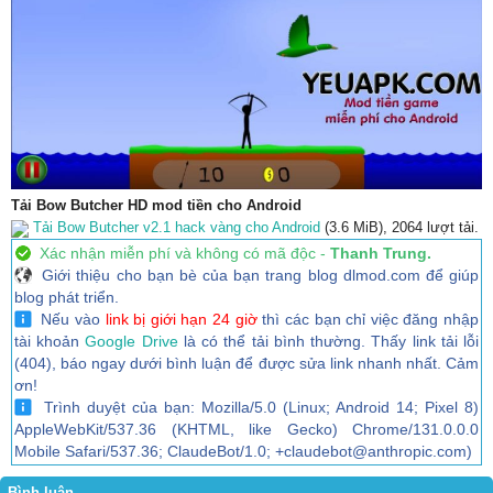
Tải Bow Butcher HD mod tiền cho Android
Tải Bow Butcher v2.1 hack vàng cho Android
(3.6 MiB), 2064 lượt tải.
Xác nhận miễn phí và không có mã độc -
Thanh Trung.
Giới thiệu cho bạn bè của bạn trang blog dlmod.com để giúp
blog phát triển.
Nếu vào
link bị giới hạn 24 giờ
thì các bạn chỉ việc đăng nhập
tài khoản
Google Drive
là có thể tải bình thường. Thấy link tải lỗi
(404), báo ngay dưới bình luận để được sửa link nhanh nhất. Cảm
ơn!
Trình duyệt của bạn: Mozilla/5.0 (Linux; Android 14; Pixel 8)
AppleWebKit/537.36 (KHTML, like Gecko) Chrome/131.0.0.0
Mobile Safari/537.36; ClaudeBot/1.0; +claudebot@anthropic.com)
Bình luận