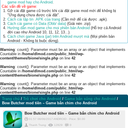
game mod hay cho Android
.
Các vấn đề về game:
Gỡ cài đặt game cũ trước khi cài đặt game mod mới để không bị
"Ứng dụng chưa được cài đặt".
Cách cài tập tin .APK của trang
(Cần mở để cài được .apk).
Cách cài game có Data (Obb/ data)
(Giải nén .zip).
Hướng dẫn mod game cho mọi phiên bản Android
(Hỗ trợ cả Android
đời cao như Android 10, 11, 12, 13...).
Cách chơi game Java (jar) trên Android mượt mà
(Mọi phiên bản
Android - Không bị buộc dừng).
Warning
: count(): Parameter must be an array or an object that implements
Countable in
/home/dlmod.com/public_html/wp-
content/themes/bione/single.php
on line
42
Warning
: count(): Parameter must be an array or an object that implements
Countable in
/home/dlmod.com/public_html/wp-
content/themes/bione/single.php
on line
42
Warning
: count(): Parameter must be an array or an object that implements
Countable in
/home/dlmod.com/public_html/wp-
content/themes/bione/single.php
on line
42
Trang chủ
/
Trò chơi cho Android
/
Game bắn súng cho Android
/
Bow Butcher mod tiền – Game bắn chim cho Android
Bow Butcher mod tiền – Game bắn chim cho Android
01:57 08/06/2017
ANDROID
-
Price: $
0.00
Thanh Trung
12829
0