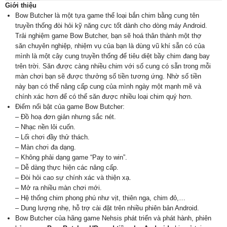
Giới thiệu
Bow Butcher là một tựa game thể loại bắn chim bằng cung tên
truyền thống đòi hỏi kỹ năng cực tốt dành cho dòng máy Android.
Trải nghiệm game Bow Butcher, bạn sẽ hoá thân thành một thợ
săn chuyên nghiệp, nhiệm vụ của bạn là dùng vũ khí sẵn có của
mình là một cây cung truyền thống để tiêu diệt bầy chim đang bay
trên trời. Săn được càng nhiều chim với số cung có sẵn trong mỗi
màn chơi bạn sẽ được thưởng số tiền tương ứng. Nhờ số tiền
này bạn có thể nâng cấp cung của mình ngày một mạnh mẽ và
chính xác hơn để có thể săn được nhiều loại chim quý hơn.
Điểm nổi bật của game Bow Butcher:
– Đồ hoạ đơn giản nhưng sắc nét.
– Nhạc nền lôi cuốn.
– Lối chơi đầy thử thách.
– Màn chơi đa dạng.
– Không phải dạng game “Pay to win”.
– Dễ dàng thực hiện các nâng cấp.
– Đòi hỏi cao sự chính xác và thiện xạ.
– Mở ra nhiều màn chơi mới.
– Hệ thống chim phong phú như vịt, thiên nga, chim đỏ,…
– Dung lượng nhẹ, hỗ trợ cài đặt trên nhiều phiên bản Android.
Bow Butcher của hãng game Nehsis phát triển và phát hành, phiên