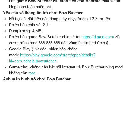
bản
game Bow Butcher HD mod tiền cho Android
chia sẻ tại
blog hoàn toàn miễn phí.
Yêu cầu và thông tin trò chơi Bow Butcher
Hỗ trợ cài đặt trên các dòng máy chạy Android 2.3 trở lên.
Phiên bản chia sẻ: 2.1.
Dung lượng: 4 MB.
Phiên bản game Bow Butcher chia sẻ tại
https://dlmod.com/
đã
được mình mod 888.888.888 tiền vàng [Unlimited Coins].
Google Play (link gốc, phiên bản không
mod):
https://play.google.com/store/apps/details?
id=com.nehsis.bowbutcher
.
Game chơi không cần kết nối Internet và Bow Butcher bung mod
không cần
root
.
Ảnh màn hình trò chơi Bow Butcher