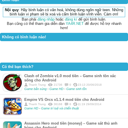
Nội quy
: Hãy bình luận có văn hoá, không dùng ngôn ngữ teen. Những
bình luận vi phạm sẽ bị xoá và cấm bình luận vĩnh viễn. Cám ơn!
Bạn phải
đăng nhập
hoặc
đăng kí
để gửi bình luận.
Bạn cũng có thể tham gia diễn đàn
YA4R.NET
để được hỗ trợ nhanh
hơn!
Không có bình luận nào!
Có thể bạn thích?
Clash of Zombie v1.0 mod tiền – Game sinh tồn xác
sống cho Android
Thanh Trung
21736
0
23:13 20/06/2018
Game bắn súng
-
Game HD
-
Game sinh tồn
Empire VS Orcs v1.1.4 mod tiền cho Android
Thanh Trung
36168
6
11:19 29/09/2014
Game HD
-
Game trí tuệ và chiến thuật
Assassin Hero mod tiền (money) – Game sát thủ anh
hùng cho Android