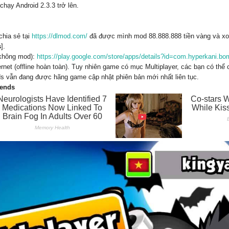
chạy Android 2.3.3 trở lên.
hia sẻ tại
https://dlmod.com/
đã được mình mod 88.888.888 tiền vàng và x
s
].
 không mod):
https://play.google.com/store/apps/details?id=com.hyperkani.bo
net (offline hoàn toàn). Tuy nhiên game có mục Multiplayer, các bạn có thể c
ds vẫn đang được hãng game cập nhật phiên bản mới nhất liên tục.
iends