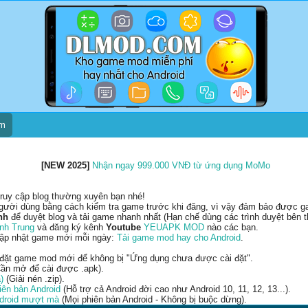
um
[NEW 2025]
Nhận ngay 999.000 VNĐ từ ứng dụng MoMo
ruy cập blog thường xuyên bạn nhé!
gười dùng bằng cách kiểm tra game trước khi đăng, vì vậy đảm bảo được gam
nh
để duyệt blog và tải game nhanh nhất (Hạn chế dùng các trình duyệt bên t
nh Trung
và đăng ký kênh
Youtube
YEUAPK MOD
nào các bạn.
cập nhật game mới mỗi ngày:
Tải game mod hay cho Android
.
 đặt game mod mới để không bị "Ứng dụng chưa được cài đặt".
ần mở để cài được .apk).
)
(Giải nén .zip).
ên bản Android
(Hỗ trợ cả Android đời cao như Android 10, 11, 12, 13...).
ndroid mượt mà
(Mọi phiên bản Android - Không bị buộc dừng).