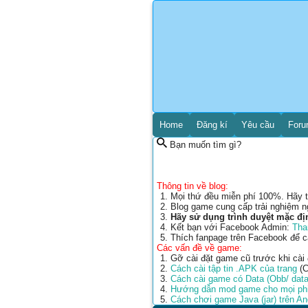
Home
Đăng kí
Yêu cầu
For
Bạn muốn tìm gì?
Thông tin về blog:
Mọi thứ đều miễn phí 100%. Hãy t
Blog game cung cấp trải nghiệm n
Hãy sử dụng trình duyệt mặc đị
Kết bạn với Facebook Admin:
Tha
Thích fanpage trên Facebook để 
Các vấn đề về game:
Gỡ cài đặt game cũ trước khi cài
Cách cài tập tin .APK của trang
(C
Cách cài game có Data (Obb/ data
Hướng dẫn mod game cho mọi phi
Cách chơi game Java (jar) trên A