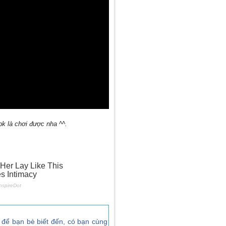
apk là chơi được nha ^^.
để bạn bè biết đến, có bạn cùng