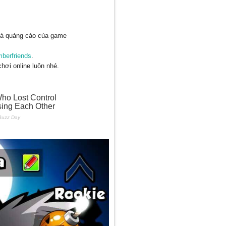
oá quảng cáo của game
mberfriends
.
hơi online luôn nhé.