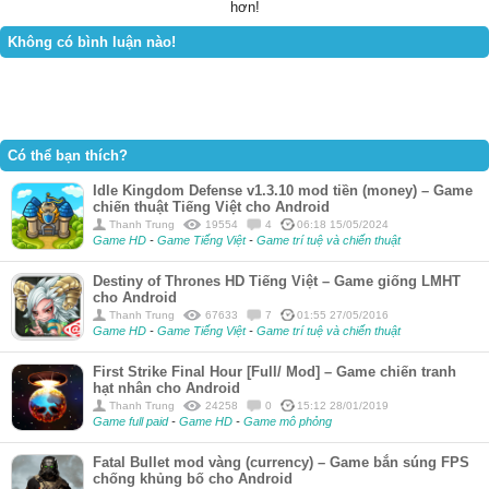
hơn!
Không có bình luận nào!
Có thể bạn thích?
Idle Kingdom Defense v1.3.10 mod tiền (money) – Game
chiến thuật Tiếng Việt cho Android
Thanh Trung
19554
4
06:18 15/05/2024
Game HD
-
Game Tiếng Việt
-
Game trí tuệ và chiến thuật
Destiny of Thrones HD Tiếng Việt – Game giống LMHT
cho Android
Thanh Trung
67633
7
01:55 27/05/2016
Game HD
-
Game Tiếng Việt
-
Game trí tuệ và chiến thuật
First Strike Final Hour [Full/ Mod] – Game chiến tranh
hạt nhân cho Android
Thanh Trung
24258
0
15:12 28/01/2019
Game full paid
-
Game HD
-
Game mô phỏng
Fatal Bullet mod vàng (currency) – Game bắn súng FPS
chống khủng bố cho Android