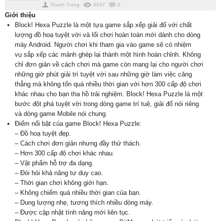
Thanh Trung
9697
0
Giới thiệu
Block! Hexa Puzzle là một tựa game sắp xếp giải đố với chất
lượng đồ hoạ tuyệt vời và lối chơi hoàn toàn mới dành cho dòng
máy Android. Người chơi khi tham gia vào game sẽ có nhiệm
vụ sắp xếp các mảnh ghép lại thành một hình hoàn chỉnh. Không
chỉ đơn giản về cách chơi mà game còn mang lại cho người chơi
những giờ phút giải trí tuyệt vời sau những giờ làm việc căng
thẳng mà không tốn quá nhiều thời gian với hơn 300 cấp độ chơi
khác nhau cho bạn tha hồ trải nghiệm. Block! Hexa Puzzle là một
bước đột phá tuyệt vời trong dòng game trí tuệ, giải đố nói riêng
và dòng game Mobile nói chung.
Điểm nổi bật của game Block! Hexa Puzzle:
– Đồ hoạ tuyệt đẹp.
– Cách chơi đơn giản nhưng đầy thử thách.
– Hơn 300 cấp độ chơi khác nhau.
– Vật phẩm hỗ trợ đa dạng.
– Đòi hỏi khả năng tư duy cao.
– Thời gian chơi không giới hạn.
– Không chiếm quá nhiều thời gian của bạn.
– Dung lượng nhẹ, tương thích nhiều dòng máy.
– Được cập nhật tính năng mới liên tục.