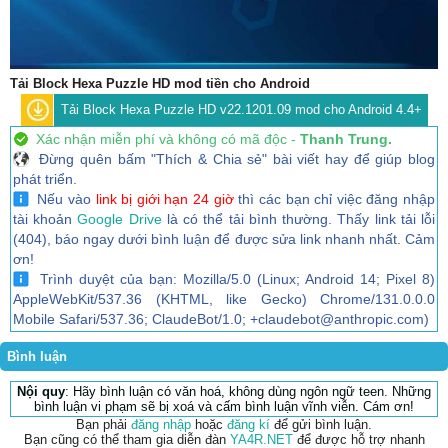
Tải Block Hexa Puzzle HD mod tiền cho Android
Tải Block Hexa Puzzle HD v22.1201.09 mod cho Android 4.4+
Xác nhận miễn phí và không có mã độc -
Thanh Trung.
Đừng quên bấm "Thích & Chia sẻ" bài viết hay để giúp blog
phát triển.
Nếu vào
link bị giới hạn 24 giờ
thì các bạn chỉ việc đăng nhập
tài khoản
Google Drive
là có thể tải bình thường. Thấy link tải lỗi
(404), báo ngay dưới bình luận để được sửa link nhanh nhất. Cảm
ơn!
Trình duyệt của bạn: Mozilla/5.0 (Linux; Android 14; Pixel 8)
AppleWebKit/537.36 (KHTML, like Gecko) Chrome/131.0.0.0
Mobile Safari/537.36; ClaudeBot/1.0; +claudebot@anthropic.com)
Bình luận
Nội quy
: Hãy bình luận có văn hoá, không dùng ngôn ngữ teen. Những
bình luận vi phạm sẽ bị xoá và cấm bình luận vĩnh viễn. Cám ơn!
Bạn phải
đăng nhập
hoặc
đăng kí
để gửi bình luận.
Bạn cũng có thể tham gia diễn đàn
YA4R.NET
để được hỗ trợ nhanh