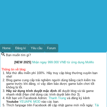
Home
Đăng kí
Yêu cầu
Forum
Bạn muốn tìm gì?
[NEW 2025]
Nhận ngay 999.000 VNĐ từ ứng dụng MoMo
Thông tin về blog:
Mọi thứ đều miễn phí 100%. Hãy truy cập blog thường xuyên bạn
nhé!
Blog game cung cấp trải nghiệm người dùng bằng cách kiểm tra
game trước khi đăng, vì vậy đảm bảo được game luôn chơi tốt
không bị lỗi.
Hãy sử dụng trình duyệt mặc định
để duyệt blog và tải game
nhanh nhất (Hạn chế dùng các trình duyệt bên thứ 3).
Kết bạn với Facebook Admin:
Thanh Trung
và đăng ký kênh
Youtube
YEUAPK MOD
nào các bạn.
Thích fanpage trên Facebook để cập nhật game mới mỗi ngày:
Tải