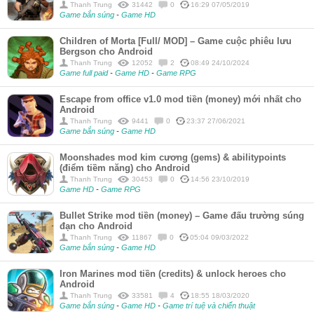
Thanh Trung
31442
0
16:29 07/05/2019
Game bắn súng
-
Game HD
Children of Morta [Full/ MOD] – Game cuộc phiêu lưu
Bergson cho Android
Thanh Trung
12052
2
08:49 24/10/2024
Game full paid
-
Game HD
-
Game RPG
Escape from office v1.0 mod tiền (money) mới nhất cho
Android
Thanh Trung
9441
0
23:37 27/06/2021
Game bắn súng
-
Game HD
Moonshades mod kim cương (gems) & abilitypoints
(điểm tiềm năng) cho Android
Thanh Trung
30453
0
14:56 23/10/2019
Game HD
-
Game RPG
Bullet Strike mod tiền (money) – Game đấu trường súng
đạn cho Android
Thanh Trung
11867
0
05:04 09/03/2022
Game bắn súng
-
Game HD
Iron Marines mod tiền (credits) & unlock heroes cho
Android
Thanh Trung
33581
4
18:55 18/03/2020
Game bắn súng
-
Game HD
-
Game trí tuệ và chiến thuật