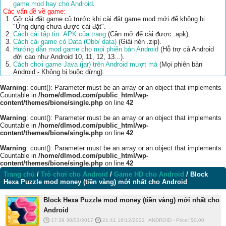
game mod hay cho Android
.
Các vấn đề về game:
Gỡ cài đặt game cũ trước khi cài đặt game mod mới để không bị
"Ứng dụng chưa được cài đặt".
Cách cài tập tin .APK của trang
(Cần mở để cài được .apk).
Cách cài game có Data (Obb/ data)
(Giải nén .zip).
Hướng dẫn mod game cho mọi phiên bản Android
(Hỗ trợ cả Android
đời cao như Android 10, 11, 12, 13...).
Cách chơi game Java (jar) trên Android mượt mà
(Mọi phiên bản
Android - Không bị buộc dừng).
Warning
: count(): Parameter must be an array or an object that implements
Countable in
/home/dlmod.com/public_html/wp-
content/themes/bione/single.php
on line
42
Warning
: count(): Parameter must be an array or an object that implements
Countable in
/home/dlmod.com/public_html/wp-
content/themes/bione/single.php
on line
42
Warning
: count(): Parameter must be an array or an object that implements
Countable in
/home/dlmod.com/public_html/wp-
content/themes/bione/single.php
on line
42
Trang chủ
/
Trò chơi cho Android
/
Game HD cho Android
/
Block
Hexa Puzzle mod money (tiền vàng) mới nhất cho Android
Block Hexa Puzzle mod money (tiền vàng) mới nhất cho
Android
17:39 30/03/2017
21:41 16/12/2022
ANDROID
-
Price: $
0.00