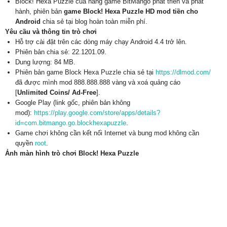
Block! Hexa Puzzle của hãng game BitMango phát triển và phát
hành, phiên bản
game Block! Hexa Puzzle HD mod tiền cho
Android
chia sẻ tại blog hoàn toàn miễn phí.
Yêu cầu và thông tin trò chơi
Hỗ trợ cài đặt trên các dòng máy chạy Android 4.4 trở lên.
Phiên bản chia sẻ: 22.1201.09.
Dung lượng: 84 MB.
Phiên bản game Block Hexa Puzzle chia sẻ tại
https://dlmod.com/
đã được mình mod 888.888.888 vàng và xoá quảng cáo
[
Unlimited Coins/ Ad-Free
].
Google Play (link gốc, phiên bản không
mod):
https://play.google.com/store/apps/details?
id=com.bitmango.go.blockhexapuzzle
.
Game chơi không cần kết nối Internet và bung mod không cần
quyền
root
.
Ảnh màn hình trò chơi Block! Hexa Puzzle