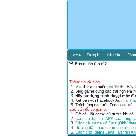
Home
Đăng kí
Yêu cầu
For
Bạn muốn tìm gì?
Thông tin về blog:
Mọi thứ đều miễn phí 100%. Hãy t
Blog game cung cấp trải nghiệm n
Hãy sử dụng trình duyệt mặc đị
Kết bạn với Facebook Admin:
Tha
Thích fanpage trên Facebook để 
Các vấn đề về game:
Gỡ cài đặt game cũ trước khi cài
Cách cài tập tin .APK của trang
(C
Cách cài game có Data (Obb/ data
Hướng dẫn mod game cho mọi phi
Cách chơi game Java (jar) trên A