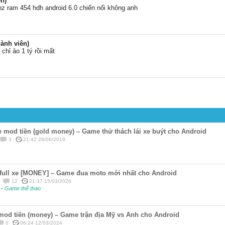
n)
 ram 454 hdh android 6.0 chiến nổi không anh
ành viên)
chỉ ảo 1 tý rồi mất
e mod tiền (gold money) – Game thử thách lái xe buýt cho Android
3
21:42 28/06/2019
d full xe [MONEY] – Game đua moto mới nhất cho Android
12
21:37 15/03/2026
g
-
Game thể thao
mod tiền (money) – Game trận địa Mỹ vs Anh cho Android
0
06:24 12/03/2024