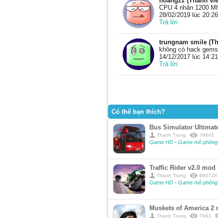
hoangzz (Thành viê
CPU 4 nhân 1200 Mhz
28/02/2019 lúc 20:26
Trả lời
trungnam smile (Th
không có hack gems 
14/12/2017 lúc 14:21
Trả lời
Có thể bạn thích?
Bus Simulator Ultimat
Thanh Trung
79645
Game HD
-
Game mô phỏng
Traffic Rider v2.0 mo
Thanh Trung
680728
Game HD
-
Game mô phỏn
Muskets of America 2 
Thanh Trung
7641