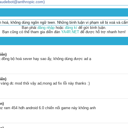
claudebot@anthropic.com)
ăn hoá, không dùng ngôn ngữ teen. Những bình luận vi phạm sẽ bị xoá và cấm
Bạn phải
đăng nhập
hoặc
đăng kí
để gửi bình luận.
Bạn cũng có thể tham gia diễn đàn
YA4R.NET
để được hỗ trợ nhanh hơn!
iên)
 đồng bộ hoá sever hay sao ấy, không dùng được ad ạ
iên)
vàng đc mod thôi vậy ad,mong ad fix lỗi này thanks :)
n)
 ram 454 hdh android 6.0 chiến nổi game này không anh