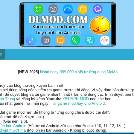
um
[NEW 2025]
Nhận ngay 999.000 VNĐ từ ứng dụng MoMo
ruy cập blog thường xuyên bạn nhé!
gười dùng bằng cách kiểm tra game trước khi đăng, vì vậy đảm bảo được gam
nh
để duyệt blog và tải game nhanh nhất (Hạn chế dùng các trình duyệt bên t
nh Trung
và đăng ký kênh
Youtube
YEUAPK MOD
nào các bạn.
cập nhật game mới mỗi ngày:
Tải game mod hay cho Android
.
 đặt game mod mới để không bị "Ứng dụng chưa được cài đặt".
ần mở để cài được .apk).
)
(Giải nén .zip).
ên bản Android
(Hỗ trợ cả Android đời cao như Android 10, 11, 12, 13...).
ndroid mượt mà
(Mọi phiên bản Android - Không bị buộc dừng).