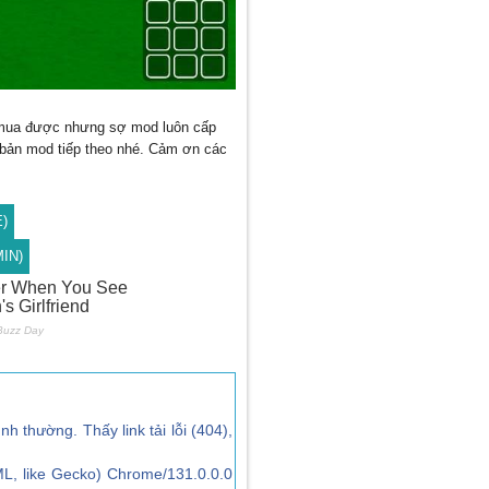
i mua được nhưng sợ mod luôn cấp
 bản mod tiếp theo nhé. Cảm ơn các
E)
MIN)
ình thường. Thấy link tải lỗi (404),
L, like Gecko) Chrome/131.0.0.0