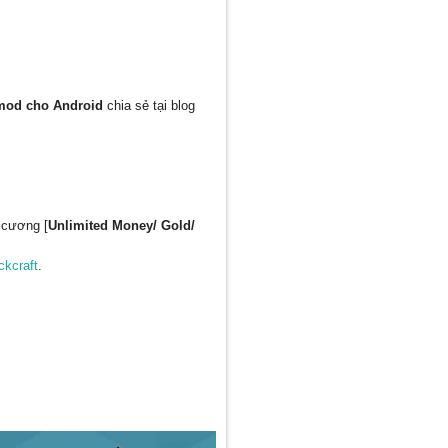
 mod cho Android
chia sẻ tại blog
 cương [
Unlimited Money/ Gold/
ckcraft
.