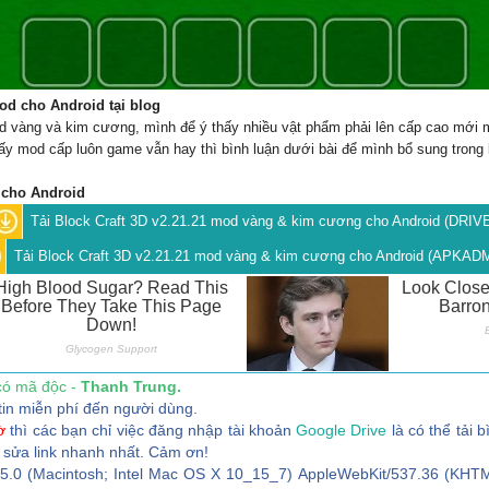
od cho Android tại blog
 mod vàng và kim cương, mình để ý thấy nhiều vật phẩm phải lên cấp cao mớ
ấy mod cấp luôn game vẫn hay thì bình luận dưới bài để mình bổ sung trong
 cho Android
Tải Block Craft 3D v2.21.21 mod vàng & kim cương cho Android (DRIV
Tải Block Craft 3D v2.21.21 mod vàng & kim cương cho Android (APKAD
có mã độc -
Thanh Trung.
tin miễn phí đến người dùng.
ờ
thì các bạn chỉ việc đăng nhập tài khoản
Google Drive
là có thể tải b
 sửa link nhanh nhất. Cảm ơn!
/5.0 (Macintosh; Intel Mac OS X 10_15_7) AppleWebKit/537.36 (KHTM