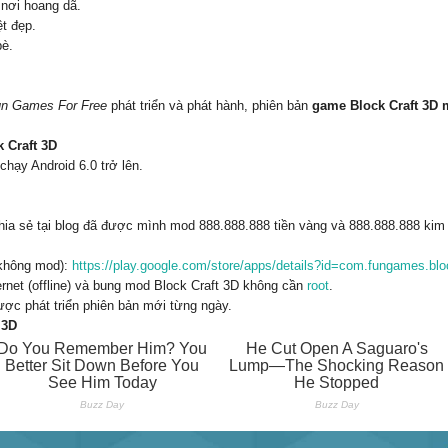
 nơi hoang dã.
t đẹp.
bè.
n Games For Free
phát triển và phát hành, phiên bản
game Block Craft 3D
k Craft 3D
chạy Android 6.0 trở lên.
hia sẻ tại blog đã được mình mod 888.888.888 tiền vàng và 888.888.888 kim
 không mod):
https://play.google.com/store/apps/details?id=com.fungames.blo
rnet (offline) và bung mod Block Craft 3D không cần
root
.
ợc phát triển phiên bản mới từng ngày.
 3D