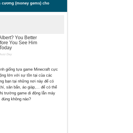
im cương (money gems) cho
ình giống tựa game Minecraft cực
ng lớn với sự tồn tại của các
ng bạn tại những nơi này để có
khí, săn bắn, áo giáp,… để có thể
thị trường game di động lẫn máy
ệm đúng không nào?