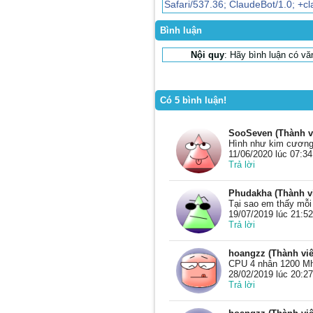
Safari/537.36; ClaudeBot/1.0; +
Bình luận
Nội quy
: Hãy bình luận có v
Có 5 bình luận!
SooSeven (Thành v
Hình như kim cương
11/06/2020 lúc 07:34
Trả lời
Phudakha (Thành v
Tại sao em thấy mỗi 
19/07/2019 lúc 21:52
Trả lời
hoangzz (Thành viê
CPU 4 nhân 1200 Mhz
28/02/2019 lúc 20:27
Trả lời