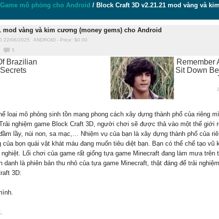
Game mô phỏng cho Android
/
Block Craft 3D v2.21.21 mod vàng và k
.21 mod vàng và kim cương (money gems) cho Android
0 22/06/2025
ANDROID
-
Price: $
0.00
5
thể loại mô phỏng sinh tồn mang phong cách xây dựng thành phố của riêng m
rải nghiệm game Block Craft 3D, người chơi sẽ được thả vào một thế giới rộ
đầm lầy, núi non, sa mạc,… Nhiệm vụ của bạn là xây dựng thành phố của riê
g của bọn quái vật khát máu đang muốn tiêu diệt bạn. Bạn có thể chế tạo vũ 
c nghiệt. Lối chơi của game rất giống tựa game Minecraft đang làm mưa trên 
 danh là phiên bản thu nhỏ của tựa game Minecraft, thật đáng để trải nghi
raft 3D:
mình.
.