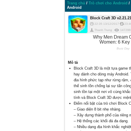
Trang chủ
/
Trò chơi cho Android
/
Android
Block Craft 3D v2.21
22:35 13/12/2017
23:4
Thanh Trung
147298
Mô tả
Block Craft 3D là một tựa game 
hay dành cho dòng máy Android. T
địa hình phức tạp như rừng rậm, 
thể sinh tồn chống lại sự tấn côn
sinh tồn tại một nơi vô cùng khắ
tính và Block Craft 3D được mệnh
Điểm nổi bật của trò chơi Block C
– Giao diện 8 bit nhẹ nhàng.
– Xây dựng thành phố của riêng 
– Hệ thống các khối đá đa dạng.
– Nhiều dạng địa hình khắc nghiệt