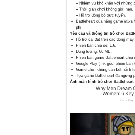
– Nhiệm vụ khó khăn với những 
– Thời gian chơi không giới hạn.
– Hỗ trợ đồng bộ trực tuyến.
Battleheart của hãng game
Mika 
phí.
Yêu cầu và thông tin trò chơi Battl
Hỗ trợ cài đặt trên các dòng máy 
Phiên bản chia sẻ: 1.6.
Dung lượng: 66 MB.
Phiên bản game Battleheart chia 
Google Play (link gốc, phiên bản
Game chơi không cần kết nối Inte
Tựa game Battleheart đã ngừng ph
Ảnh màn hình trò chơi Battleheart