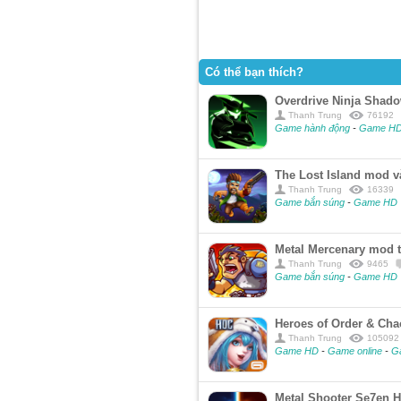
Có thể bạn thích?
Overdrive Ninja Shad
Thanh Trung
76192
Game hành động
-
Game H
The Lost Island mod v
Thanh Trung
16339
Game bắn súng
-
Game HD
Metal Mercenary mod t
Thanh Trung
9465
Game bắn súng
-
Game HD
Heroes of Order & Ch
Thanh Trung
105092
Game HD
-
Game online
-
Ga
Metal Shooter Se7en 