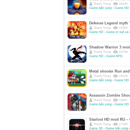
Thanh Trung
16340
Game bắn súng
-
Game HD
Defense Legend myth 
Thanh Trung
22503
Game HD
-
Game trí tuệ và 
Shadow Warrior 3 mod
Thanh Trung
23759
Game HD
-
Game RPG
Metal shooter Run and
Thanh Trung
24379
Game bắn súng
-
Game HD
Assassin Zombie Shoot
Thanh Trung
11860
Game bắn súng
-
Game HD
Starlost HD mod RU – 
Thanh Trung
17100
Game 3D
-
Game bắn súng