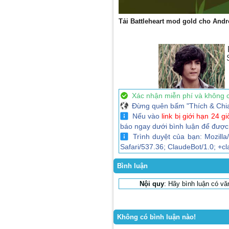
Tải Battleheart mod gold cho Andr
Xác nhận miễn phí và không 
Đừng quên bấm "Thích & Chia sẻ
Nếu vào
link bị giới hạn 24 gi
báo ngay dưới bình luận để được
Trình duyệt của bạn: Mozilla
Safari/537.36; ClaudeBot/1.0; +
Bình luận
Nội quy
: Hãy bình luận có v
Không có bình luận nào!