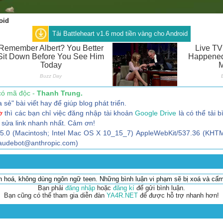
oid
Tải Battleheart v1.6 mod tiền vàng cho Android
có mã độc -
Thanh Trung.
" bài viết hay để giúp blog phát triển.
ờ
thì các bạn chỉ việc đăng nhập tài khoản
Google Drive
là có thể tải b
 sửa link nhanh nhất. Cảm ơn!
/5.0 (Macintosh; Intel Mac OS X 10_15_7) AppleWebKit/537.36 (KHTM
claudebot@anthropic.com)
ăn hoá, không dùng ngôn ngữ teen. Những bình luận vi phạm sẽ bị xoá và cấm
Bạn phải
đăng nhập
hoặc
đăng kí
để gửi bình luận.
Bạn cũng có thể tham gia diễn đàn
YA4R.NET
để được hỗ trợ nhanh hơn!