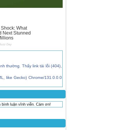
ình thường. Thấy link tải lỗi (404),
L, like Gecko) Chrome/131.0.0.0
 bình luận vĩnh viễn. Cám ơn!