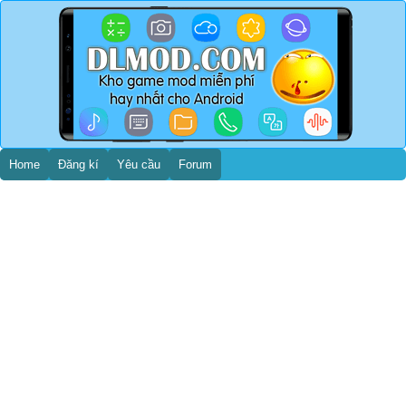
Home
Đăng kí
Yêu cầu
Forum