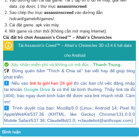
Vào đường dẫn cài đặt game. Tải 2 tập tin ở đó về máy, giải nén
data .zip được 1 thư mục
assassinscreed
.
Sao chép thư mục
assassinscreed
vào đường dẫn
/sdcard/gameloft/games/.
Cài đặt game .apk vào máy.
Mở game và chơi thôi (Không cần mở mạng Internet).
Cài đặt trò chơi Assassin’s Creed™ – Altaïr’s Chronicles
Tải Assassin’s Creed™ – Altaïr’s Chronicles 3D v3.4.6 full data
cho Android
Xác nhận miễn phí và không có mã độc -
Thanh Trung.
Đừng quên bấm "Thích & Chia sẻ" bài viết hay để giúp blog
phát triển.
Nếu vào
link bị giới hạn 24 giờ
thì các bạn chỉ việc đăng nhập
tài khoản
Google Drive
là có thể tải bình thường. Thấy link tải lỗi
(404), báo ngay dưới bình luận để được sửa link nhanh nhất. Cảm
ơn!
Trình duyệt của bạn: Mozilla/5.0 (Linux; Android 14; Pixel 8)
AppleWebKit/537.36 (KHTML, like Gecko) Chrome/131.0.0.0
Mobile Safari/537.36; ClaudeBot/1.0; +claudebot@anthropic.com)
Bình luận