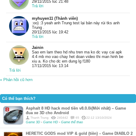
29/11/2015 lúc 21:48
Trả lời
myhuyen11 (Thành viên)
:oo) :3 yeah anh Trung test lại bản này rùi tks anh
Trung .
20/11/2015 lúc 19:42
Trả lời
Jainin
Sao em lam theo hd nhu tren ma ko dc vay cai apk
4:4 mb mo vao chay het doan video thi man hinh be
xiu a. Ko cho dc em dung lg f180
17/11/2015 lúc 13:14
Trả lời
« Phản hồi cũ hơn
Có thể bạn thích?
Asphalt 8 HD hack mod tiền v8.0.0i(Mới nhất) – Game
đua xe 3D cho Android
Thanh Trung
240442
65
22:12 13/10/2024
Game 3D
-
Game HD
-
Game thể thao
HERETIC GODS mod VIP & gold (tiền) – Game DIABLO 2