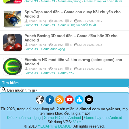
Game 3D
-
Game HD
-
Game mô phỏng
-
Game trí tuệ và chiến thuật
Spin-Tops mod tiền – Game con quay hồi chuyển cho
Android
Thanh Trung
34325
2
05:21 26/07/2017
Game 3D
-
Game HD
-
Game trí tuệ và chiến thuật
Punch Boxing 3D mod tiền – Game đấm bốc 3D cho
Android
Thanh Trung
38492
4
23:20 07/01/2015
Game 3D
-
Game hành động
Eternium HD mod tiền và kim cương (coins gems) cho
Android
Thanh Trung
46134
5
18:14 03/03/2018
Game 3D
-
Game HD
-
Game RPG
Tìm kiếm
Bạn muốn tìm gì?
Từ 2023, trang chỉ hoạt động với 2 tên miền là
dlmod.com
và
ya4r.net
, mọi
tên miền khác đều là giả mạo!
Điều khoản sử dụng
|
Game HD cho Android
|
Game hay cho Android
Sử dụng VPS:
Vultr
.
© 2013
YEUAPK & DLMOD
. All rights reserved.