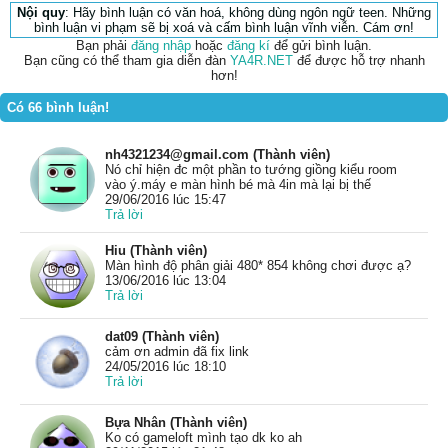
Nội quy
: Hãy bình luận có văn hoá, không dùng ngôn ngữ teen. Những
bình luận vi phạm sẽ bị xoá và cấm bình luận vĩnh viễn. Cám ơn!
Bạn phải
đăng nhập
hoặc
đăng kí
để gửi bình luận.
Bạn cũng có thể tham gia diễn đàn
YA4R.NET
để được hỗ trợ nhanh
hơn!
Có 66 bình luận!
nh4321234@gmail.com (Thành viên)
Nó chỉ hiện đc một phần to tướng giồng kiểu room
vào ý.máy e màn hình bé mà 4in mà lại bị thế
29/06/2016 lúc 15:47
Trả lời
Hiu (Thành viên)
Màn hình độ phân giải 480* 854 không chơi được ạ?
13/06/2016 lúc 13:04
Trả lời
dat09 (Thành viên)
cảm ơn admin đã fix link
24/05/2016 lúc 18:10
Trả lời
Bựa Nhân (Thành viên)
Ko có gameloft mình tạo dk ko ah