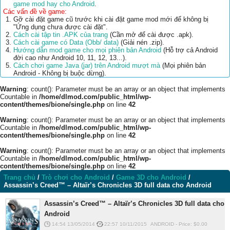
game mod hay cho Android
.
Các vấn đề về game:
Gỡ cài đặt game cũ trước khi cài đặt game mod mới để không bị
"Ứng dụng chưa được cài đặt".
Cách cài tập tin .APK của trang
(Cần mở để cài được .apk).
Cách cài game có Data (Obb/ data)
(Giải nén .zip).
Hướng dẫn mod game cho mọi phiên bản Android
(Hỗ trợ cả Android
đời cao như Android 10, 11, 12, 13...).
Cách chơi game Java (jar) trên Android mượt mà
(Mọi phiên bản
Android - Không bị buộc dừng).
Warning
: count(): Parameter must be an array or an object that implements
Countable in
/home/dlmod.com/public_html/wp-
content/themes/bione/single.php
on line
42
Warning
: count(): Parameter must be an array or an object that implements
Countable in
/home/dlmod.com/public_html/wp-
content/themes/bione/single.php
on line
42
Warning
: count(): Parameter must be an array or an object that implements
Countable in
/home/dlmod.com/public_html/wp-
content/themes/bione/single.php
on line
42
Trang chủ
/
Trò chơi cho Android
/
Game 3D cho Android
/
Assassin’s Creed™ – Altaïr’s Chronicles 3D full data cho Android
Assassin’s Creed™ – Altaïr’s Chronicles 3D full data cho
Android
14:54 13/05/2014
22:57 10/11/2015
ANDROID
-
Price: $
0.00