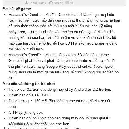
Thanh Trung
88676
66
Sơ nét về game
Assassin’s Creed™ – Altaïr’s Chronicles 3D là một game phiêu
lưu mạo hiểm cực hấp dẫn của một sát thủ bí ẩn. Trong game bạn
sẽ hóa thân thành một sát thủ bịch mặt bí ẩn với các kỹ năng
nhảy, trèo,… cực kì chuẩn xác, nhiệm vụ của bạn là đi tiêu diệt
những kẻ thù của bạn. Với
13 nhiệm vụ khó khăn thách thức bộ
não của bạn, game hỗ trợ đồ họa 3D khá sắc nét cho game càng
trở nên lôi cuốn hơn.
Assassin’s Creed™ – Altaïr’s Chronicles 3D của hãng game
Gameloft phát triển và phát hành, phiên bản được hỗ trợ cài đặt
thu phí trên cửa hàng Google Play của Android và được người
dùng đánh giá là một game rất đáng để chơi, không phí số tiền bỏ
ra.
Yêu cầu và thông tin trò chơi
Hỗ trợ cài đặt trên các dòng máy chạy Android từ 2.2 trở lên.
Phiên bản chia sẻ: 3.4.6.
Dung lượng: ~ 150 MB (Bao gồm game và data đã được nén
.zip).
CH Play (Không có).
Phiên bản chỉ phù hợp cho các dòng máy có độ phân giải từ
480×800 trở xuống thôi nhé các bạn.