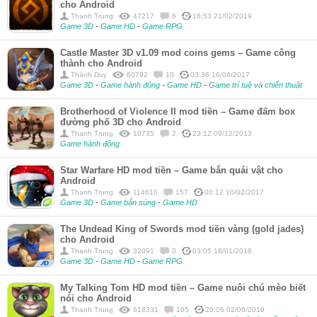
cho Android
Thanh Trung
47217
6
16:53 21/02/2019
Game 3D
-
Game HD
-
Game RPG
Castle Master 3D v1.09 mod coins gems – Game công
thành cho Android
Thành Duy
60792
10
03:36 16/04/2017
Game 3D
-
Game hành động
-
Game HD
-
Game trí tuệ và chiến thuật
Brotherhood of Violence II mod tiền – Game đấm box
đường phố 3D cho Android
Thanh Trung
10735
2
23:12 09/12/2013
Game hành động
Star Warfare HD mod tiền – Game bắn quái vật cho
Android
Thanh Trung
114610
157
00:12 10/02/2017
Game 3D
-
Game bắn súng
-
Game HD
The Undead King of Swords mod tiền vàng (gold jades)
cho Android
Thanh Trung
32091
0
03:05 18/01/2018
Game 3D
-
Game HD
-
Game RPG
My Talking Tom HD mod tiền – Game nuôi chú mèo biết
nói cho Android
Thanh Trung
618331
105
20:06 02/06/2019