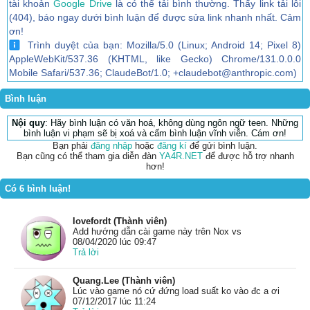
tài khoản
Google Drive
là có thể tải bình thường. Thấy link tải lỗi
(404), báo ngay dưới bình luận để được sửa link nhanh nhất. Cảm
ơn!
Trình duyệt của bạn: Mozilla/5.0 (Linux; Android 14; Pixel 8)
AppleWebKit/537.36 (KHTML, like Gecko) Chrome/131.0.0.0
Mobile Safari/537.36; ClaudeBot/1.0; +claudebot@anthropic.com)
Bình luận
Nội quy
: Hãy bình luận có văn hoá, không dùng ngôn ngữ teen. Những
bình luận vi phạm sẽ bị xoá và cấm bình luận vĩnh viễn. Cám ơn!
Bạn phải
đăng nhập
hoặc
đăng kí
để gửi bình luận.
Bạn cũng có thể tham gia diễn đàn
YA4R.NET
để được hỗ trợ nhanh
hơn!
Có 6 bình luận!
lovefordt (Thành viên)
Add hướng dẫn cài game này trên Nox vs
08/04/2020 lúc 09:47
Trả lời
Quang.Lee (Thành viên)
Lúc vào game nó cứ đứng load suất ko vào đc a ơi
07/12/2017 lúc 11:24