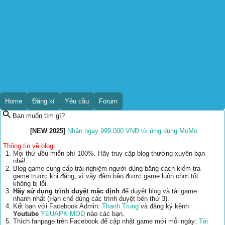
Home
Đăng kí
Yêu cầu
Forum
Bạn muốn tìm gì?
[NEW 2025]
Nhận ngay 999.000 VNĐ từ ứng dụng MoMo
Thông tin về blog:
Mọi thứ đều miễn phí 100%. Hãy truy cập blog thường xuyên bạn
nhé!
Blog game cung cấp trải nghiệm người dùng bằng cách kiểm tra
game trước khi đăng, vì vậy đảm bảo được game luôn chơi tốt
không bị lỗi.
Hãy sử dụng trình duyệt mặc định
để duyệt blog và tải game
nhanh nhất (Hạn chế dùng các trình duyệt bên thứ 3).
Kết bạn với Facebook Admin:
Thanh Trung
và đăng ký kênh
Youtube
YEUAPK MOD
nào các bạn.
Thích fanpage trên Facebook để cập nhật game mới mỗi ngày:
Tải