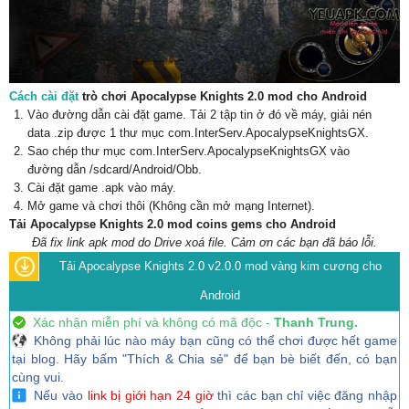
Cách cài đặt
trò chơi Apocalypse Knights 2.0 mod cho Android
Vào đường dẫn cài đặt game. Tải 2 tập tin ở đó về máy, giải nén
data .zip được 1 thư mục com.InterServ.ApocalypseKnightsGX.
Sao chép thư mục com.InterServ.ApocalypseKnightsGX vào
đường dẫn /sdcard/Android/Obb.
Cài đặt game .apk vào máy.
Mở game và chơi thôi (Không cần mở mạng Internet).
Tải Apocalypse Knights 2.0 mod coins gems cho Android
Đã fix link apk mod do Drive xoá file. Cảm ơn các bạn đã báo lỗi.
Tải Apocalypse Knights 2.0 v2.0.0 mod vàng kim cương cho
Android
Xác nhận miễn phí và không có mã độc -
Thanh Trung.
Không phải lúc nào máy bạn cũng có thể chơi được hết game
tại blog. Hãy bấm "Thích & Chia sẻ" để bạn bè biết đến, có bạn
cùng vui.
Nếu vào
link bị giới hạn 24 giờ
thì các bạn chỉ việc đăng nhập