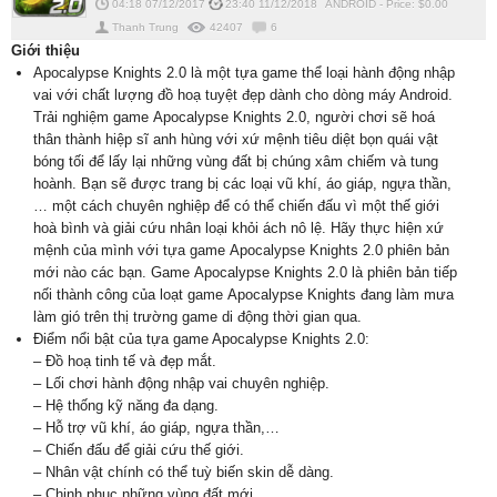
04:18 07/12/2017
23:40 11/12/2018
ANDROID
-
Price: $
0.00
Thanh Trung
42407
6
Giới thiệu
Apocalypse Knights 2.0 là một tựa game thể loại hành động nhập
vai với chất lượng đồ hoạ tuyệt đẹp dành cho dòng máy Android.
Trải nghiệm game Apocalypse Knights 2.0, người chơi sẽ hoá
thân thành hiệp sĩ anh hùng với xứ mệnh tiêu diệt bọn quái vật
bóng tối để lấy lại những vùng đất bị chúng xâm chiếm và tung
hoành. Bạn sẽ được trang bị các loại vũ khí, áo giáp, ngựa thần,
… một cách chuyên nghiệp để có thể chiến đấu vì một thế giới
hoà bình và giải cứu nhân loại khỏi ách nô lệ. Hãy thực hiện xứ
mệnh của mình với tựa game Apocalypse Knights 2.0 phiên bản
mới nào các bạn. Game Apocalypse Knights 2.0 là phiên bản tiếp
nối thành công của loạt game Apocalypse Knights đang làm mưa
làm gió trên thị trường game di động thời gian qua.
Điểm nổi bật của tựa game Apocalypse Knights 2.0:
– Đồ hoạ tinh tế và đẹp mắt.
– Lối chơi hành động nhập vai chuyên nghiệp.
– Hệ thống kỹ năng đa dạng.
– Hỗ trợ vũ khí, áo giáp, ngựa thần,…
– Chiến đấu để giải cứu thế giới.
– Nhân vật chính có thể tuỳ biến skin dễ dàng.
– Chinh phục những vùng đất mới.