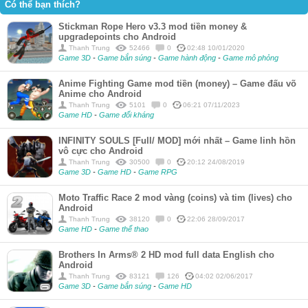
Có thể bạn thích?
Stickman Rope Hero v3.3 mod tiền money &
upgradepoints cho Android
Thanh Trung
52466
0
02:48 10/01/2020
Game 3D
-
Game bắn súng
-
Game hành động
-
Game mô phỏng
Anime Fighting Game mod tiền (money) – Game đấu võ
Anime cho Android
Thanh Trung
5101
0
06:21 07/11/2023
Game HD
-
Game đối kháng
INFINITY SOULS [Full/ MOD] mới nhất – Game linh hồn
vô cực cho Android
Thanh Trung
30500
0
20:12 24/08/2019
Game 3D
-
Game HD
-
Game RPG
Moto Traffic Race 2 mod vàng (coins) và tim (lives) cho
Android
Thanh Trung
38120
0
22:06 28/09/2017
Game HD
-
Game thể thao
Brothers In Arms® 2 HD mod full data English cho
Android
Thanh Trung
83121
126
04:02 02/06/2017
Game 3D
-
Game bắn súng
-
Game HD