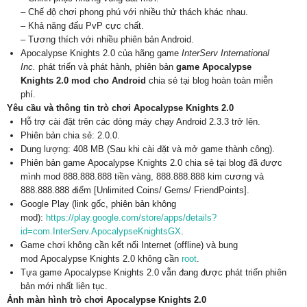
– Chế độ chơi phong phú với nhiều thử thách khác nhau.
– Khả năng đấu PvP cực chất.
– Tương thích với nhiều phiên bản Android.
Apocalypse Knights 2.0 của hãng game
InterServ International
Inc.
phát triển và phát hành, phiên bản
game Apocalypse
Knights 2.0 mod cho Android
chia sẻ tại blog hoàn toàn miễn
phí.
Yêu cầu và thông tin trò chơi Apocalypse Knights 2.0
Hỗ trợ cài đặt trên các dòng máy chạy Android 2.3.3 trở lên.
Phiên bản chia sẻ: 2.0.0.
Dung lượng: 408 MB (Sau khi cài đặt và mở game thành công).
Phiên bản game Apocalypse Knights 2.0 chia sẻ tại blog đã được
mình mod 888.888.888 tiền vàng, 888.888.888 kim cương và
888.888.888 điểm [Unlimited Coins/ Gems/ FriendPoints].
Google Play (link gốc, phiên bản không
mod):
https://play.google.com/store/apps/details?
id=com.InterServ.ApocalypseKnightsGX
.
Game chơi không cần kết nối Internet (offline) và bung
mod Apocalypse Knights 2.0 không cần
root
.
Tựa game Apocalypse Knights 2.0 vẫn đang được phát triển phiên
bản mới nhất liên tục.
Ảnh màn hình trò chơi Apocalypse Knights 2.0