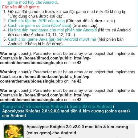
game mod hay cho Android
.
Các vấn đề về game:
Gỡ cài đặt game cũ trước khi cài đặt game mod mới để không bị
"Ứng dụng chưa được cài đặt".
Cách cài tập tin .APK của trang
(Cần mở để cài được .apk).
Cách cài game có Data (Obb/ data)
(Giải nén .zip).
Hướng dẫn mod game cho mọi phiên bản Android
(Hỗ trợ cả Android
đời cao như Android 10, 11, 12, 13...).
Cách chơi game Java (jar) trên Android mượt mà
(Mọi phiên bản
Android - Không bị buộc dừng).
Warning
: count(): Parameter must be an array or an object that implements
Countable in
/home/dlmod.com/public_html/wp-
content/themes/bione/single.php
on line
42
Warning
: count(): Parameter must be an array or an object that implements
Countable in
/home/dlmod.com/public_html/wp-
content/themes/bione/single.php
on line
42
Warning
: count(): Parameter must be an array or an object that implements
Countable in
/home/dlmod.com/public_html/wp-
content/themes/bione/single.php
on line
42
Trang chủ
/
Trò chơi cho Android
/
Game 3D cho Android
/
Apocalypse Knights 2.0 v2.0.0 mod tiền & kim cương (coins gems)
cho Android
Apocalypse Knights 2.0 v2.0.0 mod tiền & kim cương
(coins gems) cho Android