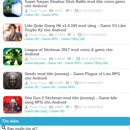
Super Saiyan Shadow Stick Battle mod tiền coins gems
cho Android
Thanh Trung
20327
0
21:25 07/12/2017
Game HD
-
Game RPG
Liên Quân Giang Hồ v1.0.104 mod vàng – Game Võ Lâm
Truyền Kỳ cho Android
Thanh Trung
157810
11
20:17 07/10/2019
Game HD
-
Game RPG
-
Game Tiếng Việt
League of Stickman 2017 mod coins & gems cho
Android
Thanh Trung
124589
7
18:51 26/07/2017
Game full paid
-
Game HD
-
Game RPG
-
Game Tiếng Việt
Vendir mod tiền (money) – Game Plague of Lies RPG
cho Android
Thanh Trung
12380
2
08:29 18/08/2023
Game 3D
-
Game HD
-
Game RPG
One Gun 2 Stickman mod tiền (money) – Game bắn
súng RPG cho Android
Thanh Trung
24965
0
21:13 18/11/2019
Game bắn súng
-
Game HD
Tìm kiếm
Bạn muốn tìm gì?