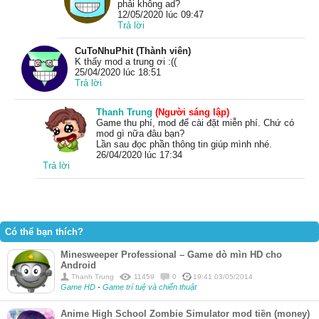
phải không ad?
12/05/2020 lúc 09:47
Trả lời
CuToNhuPhit (Thành viên)
K thấy mod a trung ơi :((
25/04/2020 lúc 18:51
Trả lời
Thanh Trung
(Người sáng lập)
Game thu phí, mod để cài đặt miễn phí. Chứ có
mod gì nữa đâu bạn?
Lần sau đọc phần thông tin giúp mình nhé.
26/04/2020 lúc 17:34
Trả lời
Có thể bạn thích?
Minesweeper Professional – Game dò mìn HD cho
Android
Thanh Trung
11459
0
19:41 03/05/2014
Game HD
-
Game trí tuệ và chiến thuật
Anime High School Zombie Simulator mod tiền (money)