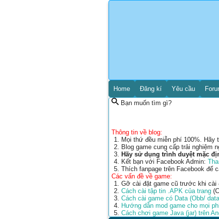
Home
Đăng kí
Yêu cầu
For
Bạn muốn tìm gì?
Thông tin về blog:
Mọi thứ đều miễn phí 100%. Hãy t
Blog game cung cấp trải nghiệm n
Hãy sử dụng trình duyệt mặc đị
Kết bạn với Facebook Admin:
Tha
Thích fanpage trên Facebook để 
Các vấn đề về game:
Gỡ cài đặt game cũ trước khi cài
Cách cài tập tin .APK của trang
(C
Cách cài game có Data (Obb/ data
Hướng dẫn mod game cho mọi phi
Cách chơi game Java (jar) trên A