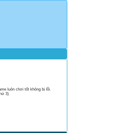
e luôn chơi tốt không bị lỗi.
hứ 3).