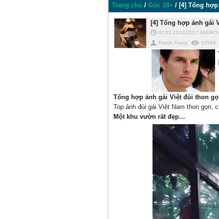
Trang chủ
/
Góc 18+
/
[4] Tổng hợp
[4] Tổng hợp ảnh gái 
02:03 25/11/2017
ANDROI
Thanh Trung
10569
Tổng hợp ảnh gái Việt đùi thon g
Top ảnh đùi gái Việt Nam thon gọn, 
Một khu vườn rất đẹp…