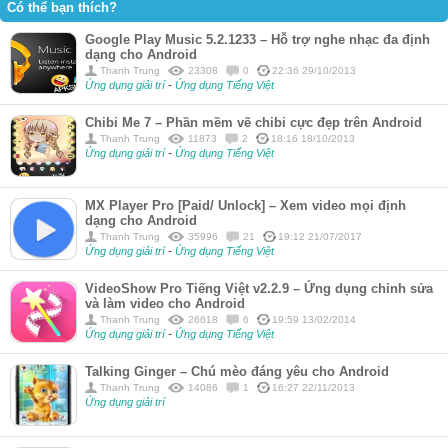
Có thể bạn thích?
Google Play Music 5.2.1233 – Hỗ trợ nghe nhạc đa định
dạng cho Android
Thanh Trung
23308
0
22:36 29/10/2013
Ứng dụng giải trí
-
Ứng dụng Tiếng Việt
Chibi Me 7 – Phần mềm vẽ chibi cực đẹp trên Android
Thanh Trung
11873
2
18:16 18/10/2013
Ứng dụng giải trí
-
Ứng dụng Tiếng Việt
MX Player Pro [Paid/ Unlock] – Xem video mọi định
dạng cho Android
Thanh Trung
35996
21
19:12 21/07/2017
Ứng dụng giải trí
-
Ứng dụng Tiếng Việt
VideoShow Pro Tiếng Việt v2.2.9 – Ứng dụng chỉnh sửa
và làm video cho Android
Thanh Trung
26618
6
19:59 13/02/2014
Ứng dụng giải trí
-
Ứng dụng Tiếng Việt
Talking Ginger – Chú mèo đáng yêu cho Android
Thanh Trung
14086
1
16:27 22/11/2013
Ứng dụng giải trí