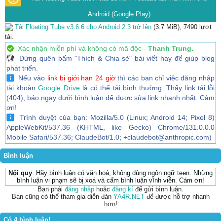
Android (Google Play)
Tải Floating Tube v3.6.6 cho Android 2.3 trở lên
(3.7 MiB), 7490 lượt
tải.
Xác nhận miễn phí và không có mã độc -
Thanh Trung.
Đừng quên bấm "Thích & Chia sẻ" bài viết hay để giúp blog
phát triển.
Nếu vào
link bị giới hạn 24 giờ
thì các bạn chỉ việc đăng nhập
tài khoản
Google Drive
là có thể tải bình thường. Thấy link tải lỗi
(404), báo ngay dưới bình luận để được sửa link nhanh nhất. Cảm
ơn!
Trình duyệt của bạn: Mozilla/5.0 (Linux; Android 14; Pixel 8)
AppleWebKit/537.36 (KHTML, like Gecko) Chrome/131.0.0.0
Mobile Safari/537.36; ClaudeBot/1.0; +claudebot@anthropic.com)
Bình luận
Nội quy
: Hãy bình luận có văn hoá, không dùng ngôn ngữ teen. Những
bình luận vi phạm sẽ bị xoá và cấm bình luận vĩnh viễn. Cám ơn!
Bạn phải
đăng nhập
hoặc
đăng kí
để gửi bình luận.
Bạn cũng có thể tham gia diễn đàn
YA4R.NET
để được hỗ trợ nhanh
hơn!
Có 4 bình luận!