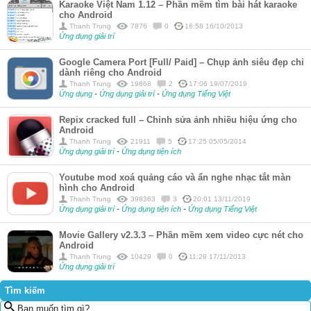
Karaoke Việt Nam 1.12 – Phần mềm tìm bài hát karaoke
cho Android
Thanh Trung
7876
0
16:58 16/10/2013
Ứng dụng giải trí
Google Camera Port [Full/ Paid] – Chụp ảnh siêu đẹp chỉ
dành riêng cho Android
Thanh Trung
19868
2
17:06 19/07/2019
Ứng dụng
-
Ứng dụng giải trí
-
Ứng dụng Tiếng Việt
Repix cracked full – Chỉnh sửa ảnh nhiều hiệu ứng cho
Android
Thanh Trung
21911
5
17:25 05/05/2014
Ứng dụng giải trí
-
Ứng dụng tiện ích
Youtube mod xoá quảng cáo và ẩn nghe nhạc tắt màn
hình cho Android
Thanh Trung
398363
3
20:01 13/11/2019
Ứng dụng giải trí
-
Ứng dụng tiện ích
-
Ứng dụng Tiếng Việt
Movie Gallery v2.3.3 – Phần mềm xem video cực nét cho
Android
Thanh Trung
10429
0
11:29 17/11/2013
Ứng dụng giải trí
Tìm kiếm
Bạn muốn tìm gì?