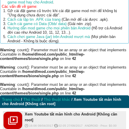
game mod hay cho Android
.
Các vấn đề về game:
Gỡ cài đặt game cũ trước khi cài đặt game mod mới để không bị
"Ứng dụng chưa được cài đặt".
Cách cài tập tin .APK của trang
(Cần mở để cài được .apk).
Cách cài game có Data (Obb/ data)
(Giải nén .zip).
Hướng dẫn mod game cho mọi phiên bản Android
(Hỗ trợ cả Android
đời cao như Android 10, 11, 12, 13...).
Cách chơi game Java (jar) trên Android mượt mà
(Mọi phiên bản
Android - Không bị buộc dừng).
Warning
: count(): Parameter must be an array or an object that implements
Countable in
/home/dlmod.com/public_html/wp-
content/themes/bione/single.php
on line
42
Warning
: count(): Parameter must be an array or an object that implements
Countable in
/home/dlmod.com/public_html/wp-
content/themes/bione/single.php
on line
42
Warning
: count(): Parameter must be an array or an object that implements
Countable in
/home/dlmod.com/public_html/wp-
content/themes/bione/single.php
on line
42
Trang chủ
/
Thủ thuật
/
Thủ thuật khác
/
Xem Youtube tắt màn hình
cho Android [Không cần root]
Xem Youtube tắt màn hình cho Android [Không cần
root]
16:06 08/04/2017
02:05 27/08/2017
ANDROID
-
Price: $
0.00