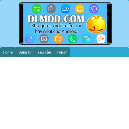
Home
Đăng kí
Yêu cầu
Forum