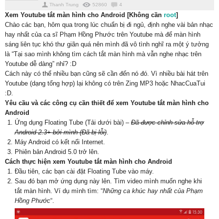
Thanh Trung
52860
4
Xem Youtube tắt màn hình cho Android [Không cần
root
]
Chào các bạn, hôm qua trong lúc chuẩn bị đi ngủ, định nghe vài bản nhạc
hay nhất của ca sĩ Phạm Hồng Phước trên Youtube mà để màn hình
sáng liên tục khó thư giãn quá nên mình đã vô tình nghĩ ra một ý tưởng
là “Tại sao mình không tìm cách tắt màn hình mà vẫn nghe nhạc trên
Youtube dễ dàng” nhỉ? :D
Cách này có thể nhiều bạn cũng sẽ cần đến nó đó. Vì nhiều bài hát trên
Youtube (dạng tổng hợp) lại không có trên Zing MP3 hoặc NhacCuaTui
:D.
Yêu cầu và các công cụ cần thiết để xem Youtube tắt màn hình cho
Android
Ứng dụng Floating Tube (Tải dưới bài) –
Đã được chỉnh sửa hỗ trợ
Android 2.3+ bởi mình (Đã bị lỗi)
.
Máy Android có kết nối Internet.
Phiên bản Android 5.0 trở lên.
Cách thực hiện xem Youtube tắt màn hình cho Android
Đầu tiên, các bạn cài đặt Floating Tube vào máy.
Sau đó bạn mở ứng dụng này lên. Tìm video mình muốn nghe khi
tắt màn hình. Ví dụ mình tìm: “
Những ca khúc hay nhất của Phạm
Hồng Phước
“.